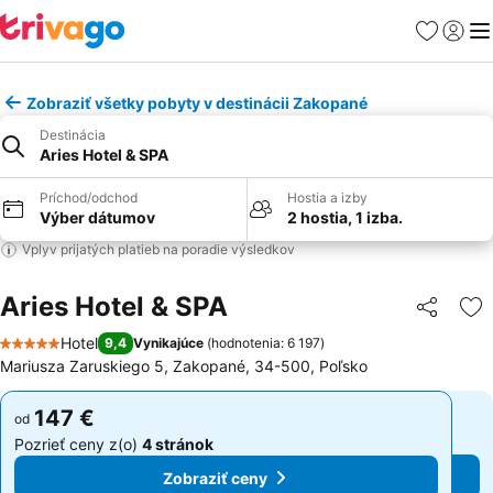
Obľúbené
Prihlási
Me
Zobraziť všetky pobyty v destinácii Zakopané
Destinácia
Aries Hotel & SPA
Príchod/odchod
Hostia a izby
Výber dátumov
2 hostia, 1 izba.
Vplyv prijatých platieb na poradie výsledkov
Aries Hotel & SPA
Zdieľať
Pr
Hotel
9,4
Vynikajúce
(
hodnotenia: 6 197
)
5 Počet hviezdičiek
Mariusza Zaruskiego 5, Zakopané, 34-500, Poľsko
147 €
147 €
od
od
Pozrieť ceny z(o)
4 stránok
Pozrieť ceny z(o)
4 stránok
Zobraziť ceny
Zobraziť ceny