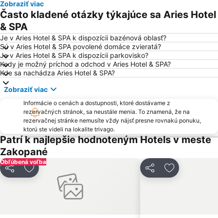
Zobraziť viac
Terma Bukowina Tatrzańska
Spišská Sobota
Často kladené otázky týkajúce sa Aries Hotel
Gubałówka
Deptak na Krupówkach - Krupówki
& SPA
Tatranská Lomnica
Bachledka Ski and Sun
Je v Aries Hotel & SPA k dispozícii bazénová oblasť?
Sú v Aries Hotel & SPA povolené domáce zvieratá?
Jasná Nízke Tatry – Chopok
Smokovec – Hrebienok
Je v Aries Hotel & SPA k dispozícii parkovisko?
Kedy je možný príchod a odchod v Aries Hotel & SPA?
Železničná stanica Štrbské pleso
Kaniówka - Białka Tatrzańska
Kde sa nachádza Aries Hotel & SPA?
Morskie Oko
Červený Kláštor
Zobraziť viac
Park Zdrojowy
Štrbské pleso
Informácie o cenách a dostupnosti, ktoré dostávame z
Matejovce
Kotelnica Białczańska
rezervačných stránok, sa neustále menia. To znamená, že na
rezervačnej stránke nemusíte vždy nájsť presne rovnakú ponuku,
Podbanské
Poprad
ktorú ste videli na lokalite trivago.
Tatry Express
Liptov
Patrí k najlepšie hodnoteným Hotels v meste
Zakopané
Hawrań - Jurgów Ski
Folklórny festival Východná
Obľúbená voľba
Štrbské Pleso
Zuberec
Zdieľať
Pridať do obľúbených
Zdieľať
Pridať do ob
Palenica
Gubałówka
Tatra National Park
Orava
Ski Park Vyšné Ružbachy
železničná stanica Liptovský Mikuláš