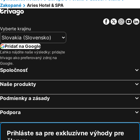
Zakopané
Aries Hotel & SPA
Facebook
Twitter
Insta
Yo
Vyberte krajinu
Pridať na Google
Ľahko nájdite naše výsledky: pridajte
trivago ako preferovaný zdroj na
Google.
Spoločnosť
Naše produkty
Podmienky a zásady
Podpora
Prihláste sa pre exkluzívne výhody pre