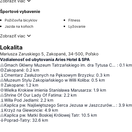
Zobraziť viac
Športové vybavenie
Požičovňa bicyklov
Fitness
Jazda na koňoch
Lyžovanie
Zobraziť viac
Lokalita
Mariusza Zaruskiego 5, Zakopané, 34-500, Poľsko
Vzdialenosť od ubytovania Aries Hotel & SPA
Gmach Główny Muzeum Tatrzańskiego im. dra Tytusa Chałubińskiego
:
0.1
km
Zakopané
:
0.2
km
Cmentarz Zasłużonych na Pęksowym Brzyzku
:
0.3
km
Muzeum Stylu Zakopiańskiego w Willi Koliba
:
0.5
km
Zakopane
:
1.2
km
Wielka Krokiew imienia Stanisława Marusarza
:
1.9
km
Shrine Of Our Lady Of Fatima
:
2.2
km
Willa Pod Jedlami
:
2.2
km
Kaplica pw. Najświętszego Serca Jezusa w Jaszczurówce
:
3.9
km
Krzyż na Giewoncie
:
4.9
km
Kaplica pw. Matki Boskiej Królowej Tatr
:
10.5
km
Poprad-Tatry
:
32.6
km