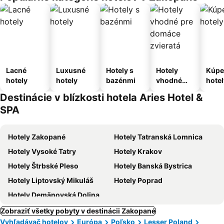
Lacné
Luxusné
Hotely s
Hotely
Kúpe
hotely
hotely
bazénmi
vhodné
hotel
pre
Destinácie v blízkosti hotela Aries Hotel &
domáce
SPA
zvieratá
Hotely Zakopané
Hotely Tatranská Lomnica
Hotely Vysoké Tatry
Hotely Krakov
Hotely Štrbské Pleso
Hotely Banská Bystrica
Hotely Liptovský Mikuláš
Hotely Poprad
Hotely Demänovská Dolina
Zobraziť všetky pobyty v destinácii Zakopané
Vyhľadávač hotelov
Európa
Poľsko
Lesser Poland