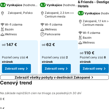
& Friends - Destig
9,4
8,7
Vynikajúce
(
hodnotenia: 6 197
Vynikajúce
)
(
hodnotenia: 1 636
)
Hotels
Zakopané, Poľsko
Zakopané, 2.3 km >>
9,2
Vynikajúce
(
hodno
Centrum mesta
Zakopané, 1.1 km 
Wi-fi zdarma
Wi-fi zdarma
Centrum mesta
Bazén
Wellness
Wi-fi zdarma
Wellness
Parkovanie
Bazén
Wellness
147 €
62 €
od
od
110 €
od
Pozrieť ceny z(o)
4
Pozrieť ceny z(o)
2
Pozrieť ceny z(o)
8
stránok
stránok
stránok
Zobraziť ceny
Zobraziť ceny
Zobraziť ceny
Zobraziť všetky pobyty v destinácii Zakopané
Cenový trend
Na základe najnižších cien na trivago za posledných 30 dní
0 €
0 €