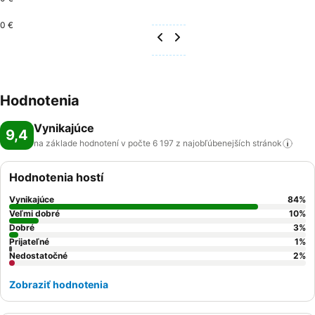
0 €
Hodnotenia
Vynikajúce
9,4
na základe hodnotení v počte 6 197 z najobľúbenejších
stránok
Hodnotenia hostí
Vynikajúce
84
%
Veľmi dobré
10
%
Dobré
3
%
Prijateľné
1
%
Nedostatočné
2
%
Zobraziť hodnotenia