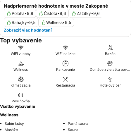
Nadpriemerné hodnotenie v meste Zakopané
Poloha
•
9,8
Čistota
•
9,6
Zážitky
•
9,6
Raňajky
•
9,5
Wellness
•
9,5
Zobraziť viac hodnotení
Top vybavenie
WiFi v lobby
WiFi na izbe
Bazén
Wellness
Parkovanie
Domáce zvieratká povolené
Klimatizácia
Reštaurácia
Hotelový bar
Posilňovňa
Všetko vybavenie
Wellness
Salón krásy
Parná sauna
Masáže
Sauna