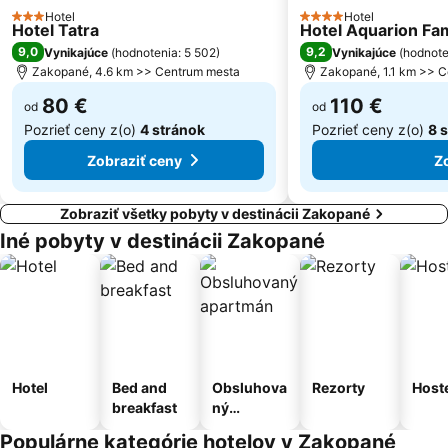
Suchá Belá
Vernár - Studničky
Hotel
Hotel
3 Počet hviezdičiek
4 Počet hviezdičiek
Hotel Tatra
Hotel Aquarion Fam
Lomnický štít
Stacja narciarska Kasprowy Wierch
9,0
9,2
Vynikajúce
(
hodnotenia: 5 502
)
Vynikajúce
(
hodnote
Strachan – Ždiar
Krušetnica
Zakopané, 4.6 km >> Centrum mesta
Zakopané, 1.1 km >> 
80 €
110 €
od
od
Pozrieť ceny z(o)
4 stránok
Pozrieť ceny z(o)
8 
Zobraziť ceny
Z
Zobraziť všetky pobyty v destinácii Zakopané
Iné pobyty v destinácii Zakopané
Hotel
Bed and
Obsluhova
Rezorty
Host
breakfast
ný
apartmán
Populárne kategórie hotelov v Zakopané