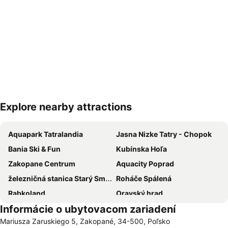
Explore nearby attractions
Rozbaliť mapu
Aquapark Tatralandia
Jasna Nizke Tatry - Chopok
Bania Ski & Fun
Kubínska Hoľa
Zakopane Centrum
Aquacity Poprad
železničná stanica Starý Smokovec
Roháče Spálená
Rabkoland
Oravský hrad
Informácie o ubytovacom zariadení
Aqua Park Zakopane
Starý Smokovec - Hrebienok Funicular
Mariusza Zaruskiego 5, Zakopané, 34-500, Poľsko
Železničná stanica Poprad-Tatry
Železničná stanica Tatranská Lomnica