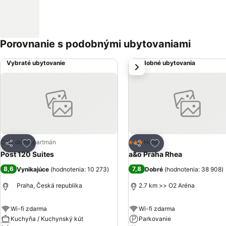
Porovnanie s podobnými ubytovaniami
Vybraté ubytovanie
Podobné ubytovania
next
Pridať do obľúbených
Pridať do obľúbený
Celý dom/apartmán
Hotel
3 Počet hviezdičiek
Zdieľať
Zdieľať
Post 120 Suites
a&o Praha Rhea
8,6
7,8
Vynikajúce
(
hodnotenia: 10 273
)
Dobré
(
hodnotenia: 38 908
)
Praha, Česká republika
2.7 km >> O2 Aréna
Wi-fi zdarma
Wi-fi zdarma
Kuchyňa / Kuchynský kút
Parkovanie