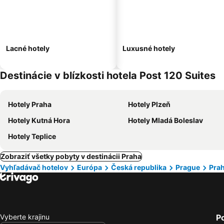
Lacné hotely
Luxusné hotely
Destinácie v blízkosti hotela Post 120 Suites
Hotely Praha
Hotely Plzeň
Hotely Kutná Hora
Hotely Mladá Boleslav
Hotely Teplice
Zobraziť všetky pobyty v destinácii Praha
Vyhľadávač hotelov
Európa
Česká republika
Prague
Pra
Vyberte krajinu
P