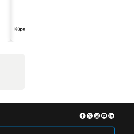
Kúpeľné hotely
Hotely s parkovaním
Facebook
Twitter
Instagram
Youtube
Linkedin