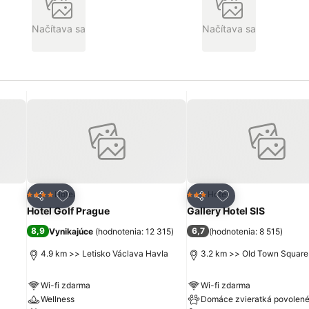
Načítava sa
Načítava sa
ch
Pridať do obľúbených
Pridať do obľúbe
Hotel
Hotel
4 Počet hviezdičiek
3 Počet hviezdičiek
Zdieľať
Zdieľať
Hotel Golf Prague
Gallery Hotel SIS
8,9
6,7
Vynikajúce
(
hodnotenia: 12 315
)
(
hodnotenia: 8 515
)
4.9 km >> Letisko Václava Havla
3.2 km >> Old Town Square
Wi-fi zdarma
Wi-fi zdarma
Wellness
Domáce zvieratká povolen