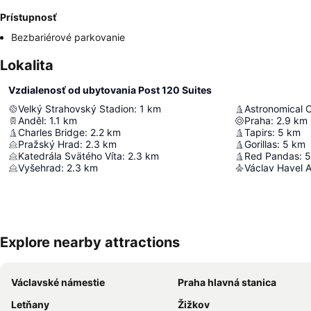
Prístupnosť
Bezbariérové parkovanie
Lokalita
Vzdialenosť od ubytovania Post 120 Suites
Velký Strahovský Stadion
:
1
km
Astronomical 
Anděl
:
1.1
km
Praha
:
2.9
km
Charles Bridge
:
2.2
km
Tapirs
:
5
km
Pražský Hrad
:
2.3
km
Gorillas
:
5
km
Katedrála Svätého Víta
:
2.3
km
Red Pandas
:
5
Vyšehrad
:
2.3
km
Václav Havel A
Explore nearby attractions
Václavské námestie
Praha hlavná stanica
Letňany
Žižkov