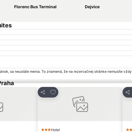
Florenc Bus Terminal
Dejvice
ites
ránok, sa neustále menia. To znamená, že na rezervačnej stránke nemusíte vždy 
Praha
bených
Pridať do obľúbených
Zdieľať
Zdi
Hotel