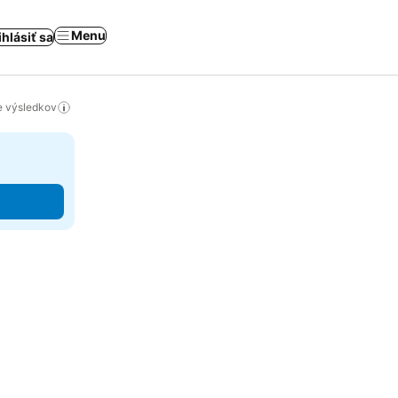
Menu
ihlásiť sa
ie výsledkov