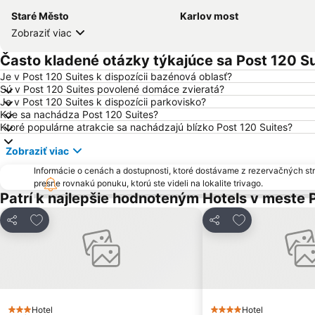
Staré Město
Karlov most
Zobraziť viac
Často kladené otázky týkajúce sa Post 120 Su
Je v Post 120 Suites k dispozícii bazénová oblasť?
Sú v Post 120 Suites povolené domáce zvieratá?
Je v Post 120 Suites k dispozícii parkovisko?
Kde sa nachádza Post 120 Suites?
Ktoré populárne atrakcie sa nachádzajú blízko Post 120 Suites?
Zobraziť viac
Informácie o cenách a dostupnosti, ktoré dostávame z rezervačných st
presne rovnakú ponuku, ktorú ste videli na lokalite trivago.
Patrí k najlepšie hodnoteným Hotels v meste 
Pridať do obľúbených
Pridať do obľú
Zdieľať
Zdieľať
Hotel
Hotel