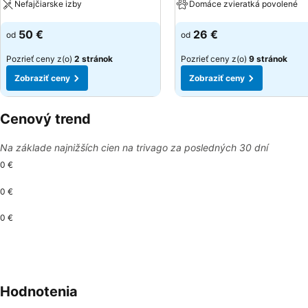
Nefajčiarske izby
Domáce zvieratká povolené
Zobraziť ceny
Zobraziť ceny
50 €
26 €
od
od
Pozrieť ceny z(o)
2 stránok
Pozrieť ceny z(o)
9 stránok
Zobraziť ceny
Zobraziť ceny
Cenový trend
Na základe najnižších cien na trivago za posledných 30 dní
0 €
0 €
0 €
Hodnotenia