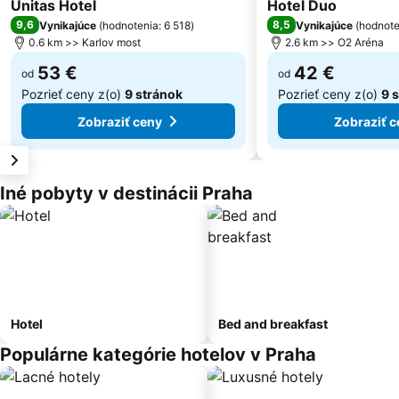
3 Počet hviezdičiek
4 Počet hviezdičiek
Unitas Hotel
Hotel Duo
9,6
8,5
Vynikajúce
(
hodnotenia: 6 518
)
Vynikajúce
(
hodnote
0.6 km >> Karlov most
2.6 km >> O2 Aréna
53 €
42 €
od
od
Pozrieť ceny z(o)
9 stránok
Pozrieť ceny z(o)
9 
Zobraziť ceny
Zobraziť c
Iné pobyty v destinácii Praha
Hotel
Bed and breakfast
Populárne kategórie hotelov v Praha