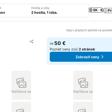
d
Hostia a izby
SK · €
Pr
mov
2 hostia, 1 izba.
Vplyv prijatých platieb na porad
Pridať do obľúbených
50 €
od
Zdieľať
Pozrieť ceny z(o)
2 stránok
Zobraziť ceny
Načítava sa
Načítava sa