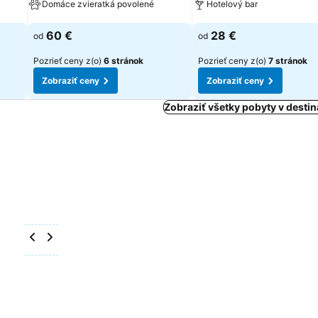
Domáce zvieratká povolené
Hotelový bar
Zobraziť ceny
Zobraziť ceny
60 €
28 €
od
od
Pozrieť ceny z(o)
6 stránok
Pozrieť ceny z(o)
7 stránok
Zobraziť ceny
Zobraziť ceny
Zobraziť všetky pobyty v destin