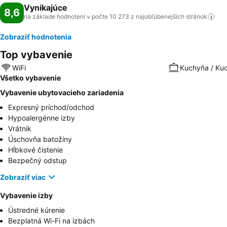
Vynikajúce
8,6
na základe hodnotení v počte 10 273 z najobľúbenejších
stránok
Zobraziť hodnotenia
Top vybavenie
WiFi
Kuchyňa / Ku
Všetko vybavenie
Vybavenie ubytovacieho zariadenia
Expresný príchod/odchod
Hypoalergénne izby
Vrátnik
Úschovňa batožiny
Hĺbkové čistenie
Bezpečný odstup
Zobraziť viac
Vybavenie izby
Ústredné kúrenie
Bezplatná Wi-Fi na izbách