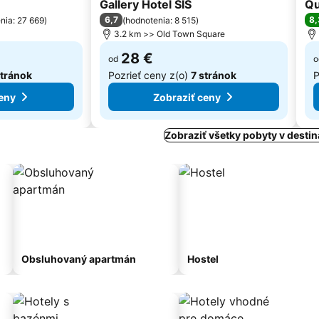
3 Počet hviezdičiek
4 P
Gallery Hotel SIS
Qu
6,7
8,
nia: 27 669
)
(
hodnotenia: 8 515
)
3.2 km >> Old Town Square
28 €
od
o
stránok
Pozrieť ceny z(o)
7 stránok
P
eny
Zobraziť ceny
Zobraziť všetky pobyty v destin
Obsluhovaný apartmán
Hostel