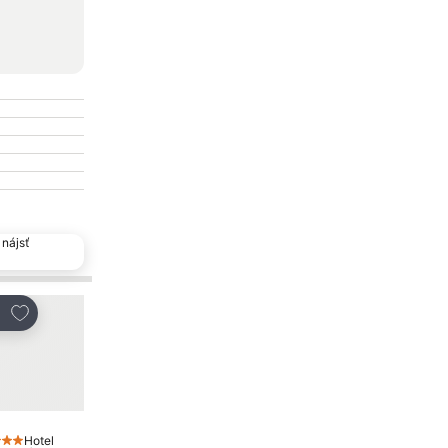
nájsť
Pridať do obľúbených
Pridať do obľúbený
eľať
Zdieľať
Hotel
Hotel