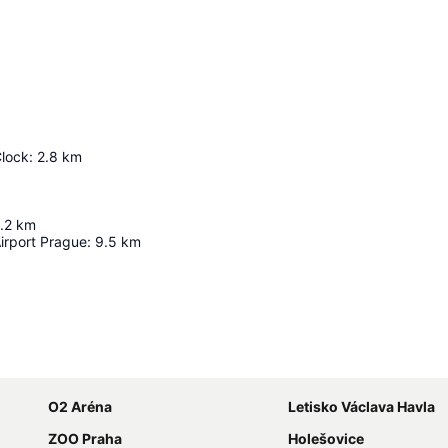
Clock
:
2.8
km
.2
km
irport Prague
:
9.5
km
Rozbaliť mapu
O2 Aréna
Letisko Václava Havla
ZOO Praha
Holešovice