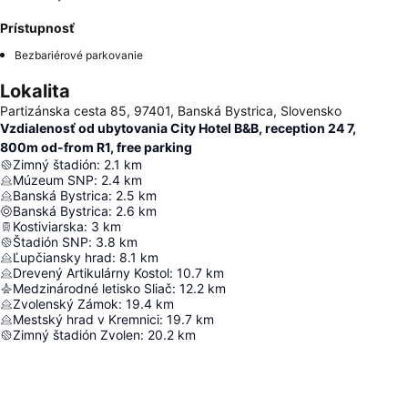
Prístupnosť
Bezbariérové parkovanie
Lokalita
Partizánska cesta 85, 97401, Banská Bystrica, Slovensko
Vzdialenosť od ubytovania City Hotel B&B, reception 24 7,
800m od-from R1, free parking
Zimný štadión
:
2.1
km
Múzeum SNP
:
2.4
km
Banská Bystrica
:
2.5
km
Banská Bystrica
:
2.6
km
Kostiviarska
:
3
km
Štadión SNP
:
3.8
km
Ľupčiansky hrad
:
8.1
km
Drevený Artikulárny Kostol
:
10.7
km
Medzinárodné letisko Sliač
:
12.2
km
Zvolenský Zámok
:
19.4
km
Mestský hrad v Kremnici
:
19.7
km
Zimný štadión Zvolen
:
20.2
km