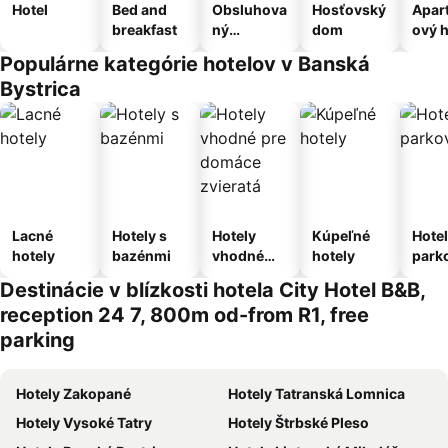
Hotel
Bed and
Obsluhova
Hosťovský
Apar
breakfast
ný
dom
ový h
apartmán
Populárne kategórie hotelov v Banská
Bystrica
Lacné
Hotely s
Hotely
Kúpeľné
Hotel
hotely
bazénmi
vhodné
hotely
park
pre
m
Destinácie v blízkosti hotela City Hotel B&B,
domáce
reception 24 7, 800m od-from R1, free
zvieratá
parking
Hotely Zakopané
Hotely Tatranská Lomnica
Hotely Vysoké Tatry
Hotely Štrbské Pleso