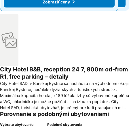
Zobraziť ceny
Zobraziť ceny
City Hotel B&B, reception 24 7, 800m od-from
R1, free parking – detaily
City Hotel SAD, v Banskej Bystrici sa nachádza na východnom okraji
Banskej Bystrice, neďaleko lyžiarskych a turistických stredísk.
Maximálna kapacita hotela je 189 lôžok. Izby sú vybavené kúpeľňou
a WC, chladničku je možné požičať si na izbu za poplatok. City
Hotel SAD, turistická ubytovňa*, je určený pre ľudí pracujúcich mimo
Porovnanie s podobnými ubytovaniami
domova, turistov, cestovateľov, obchodných cestujúcich, na krátke
aj dlhodobé ubytovanie. V hoteli sa nefajčí. Televízor je v
Vybraté ubytovanie
Podobné ubytovania
spoločenskej miestnosti. Parkovisko sa nachádza priamo pred