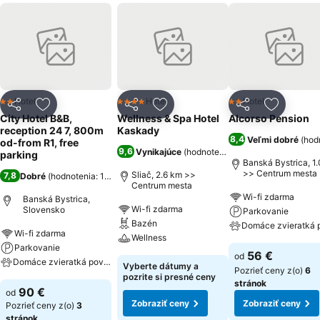
hotelom.
Hotel
Hotel
Hotel
2 Počet hviezdičiek
4 Počet hviezdičiek
2 Počet hviezdičiek
Zdieľať
Pridať do obľúbených
Zdieľať
Pridať do obľúbených
Zdieľať
Pridať d
City Hotel B&B,
Wellness & Spa Hotel
Alcorso Pension
reception 24 7, 800m
Kaskady
8,4
Veľmi dobré
(
hodn
od-from R1, free
9,6
Vynikajúce
(
hodnotenia: 4 432
)
parking
Banská Bystrica, 1
>> Centrum mesta
Sliač, 2.6 km >>
7,8
Dobré
(
hodnotenia: 1 202
)
Centrum mesta
Wi-fi zdarma
Banská Bystrica,
Wi-fi zdarma
Slovensko
Parkovanie
Bazén
Domáce zvieratká 
Wi-fi zdarma
Wellness
Parkovanie
56 €
od
Domáce zvieratká povolené
Vyberte dátumy a
Pozrieť ceny z(o)
6
pozrite si presné ceny
stránok
90 €
od
Zobraziť ceny
Zobraziť ceny
Pozrieť ceny z(o)
3
stránok