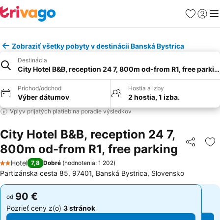
Obľúbené
Prihlási
Me
Zobraziť všetky pobyty v destinácii Banská Bystrica
Destinácia
City Hotel B&B, reception 24 7, 800m od-from R1, free parkin
Príchod/odchod
Hostia a izby
Výber dátumov
2 hostia, 1 izba.
Vplyv prijatých platieb na poradie výsledkov
City Hotel B&B, reception 24 7,
800m od-from R1, free parking
Zdieľať
Pr
Hotel
7,8
Dobré
(
hodnotenia: 1 202
)
2 Počet hviezdičiek
Partizánska cesta 85, 97401, Banská Bystrica, Slovensko
90 €
90 €
od
od
Pozrieť ceny z(o)
3 stránok
Pozrieť ceny z(o)
3 stránok