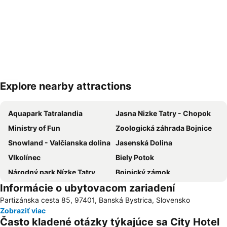
Explore nearby attractions
Rozbaliť mapu
Aquapark Tatralandia
Jasna Nizke Tatry - Chopok
Ministry of Fun
Zoologická záhrada Bojnice
Snowland - Valčianska dolina
Jasenská Dolina
Vlkolínec
Biely Potok
Národný park Nízke Tatry
Bojnický zámok
Informácie o ubytovacom zariadení
Park Snow Donovaly
Jasná Nízke Tatry – Chopok
Partizánska cesta 85, 97401, Banská Bystrica, Slovensko
Štadión SNP Štiavničky
Ski Krahule Center
Zobraziť viac
Ski Králiky
Liptov
Často kladené otázky týkajúce sa City Hotel