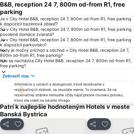
Železničná stanica Banská Bystrica
Historické mesto Banská Štiavnica a technické pamiatky v jeho okolí
B&B, reception 24 7, 800m od-from R1, free
parking
Salamandra Resort
Skalka
Je v City Hotel B&B, reception 24 7, 800m od-from R1, free parking
Tále
Podlavice
k dispozícii bazénová oblasť?
železničná stanica Liptovský Mikuláš
Sásová
Sú v City Hotel B&B, reception 24 7, 800m od-from R1, free parking
povolené domáce zvieratá?
Ski Park Ružomberok
Radvaň
Je v City Hotel B&B, reception 24 7, 800m od-from R1, free parking
k dispozícii parkovisko?
Zvolenský zámok
Hronec-Hlobišov
Kedy je možný príchod a odchod v City Hotel B&B, reception 24 7,
Kremnička
Fončorda
800m od-from R1, free parking?
Kde sa nachádza City Hotel B&B, reception 24 7, 800m od-from R1,
Tajov
Kráľová (Zvolen)
free parking?
Folklórne slávnosti pod Poľanou
Jasná Nízke Tatry – Chopok
Zobraziť viac
Demänovská jaskyňa slobody
Majer
Informácie o cenách a dostupnosti, ktoré dostávame z
Mýto Ski Centrum
Rajecká Lesná
rezervačných stránok, sa neustále menia. To znamená, že na
rezervačnej stránke nemusíte vždy nájsť presne rovnakú ponuku,
Kokava-Línia
Lyžiarske Stredisko Šachtičky
ktorú ste videli na lokalite trivago.
Patrí k najlepšie hodnoteným Hotels v meste
Rozprávkový zámok
Čertovica
Banská Bystrica
Rudlová
Látky-Prašivá
Šalková
Remata
Zdieľať
Pridať do obľúbených
Zdieľať
Pridať do ob
Kammerhof - Baníctvo na Slovensku
Jakub