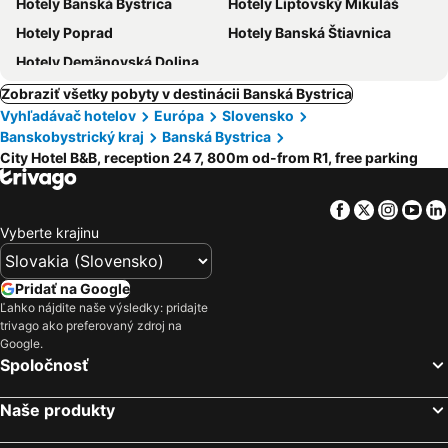
Hotely Banská Bystrica
Hotely Liptovský Mikuláš
Hotely Poprad
Hotely Banská Štiavnica
Hotely Demänovská Dolina
Zobraziť všetky pobyty v destinácii Banská Bystrica
Vyhľadávač hotelov
Európa
Slovensko
Banskobystrický kraj
Banská Bystrica
City Hotel B&B, reception 24 7, 800m od-from R1, free parking
Facebook
Twitter
Insta
Yo
Vyberte krajinu
Pridať na Google
Ľahko nájdite naše výsledky: pridajte
trivago ako preferovaný zdroj na
Google.
Spoločnosť
Naše produkty