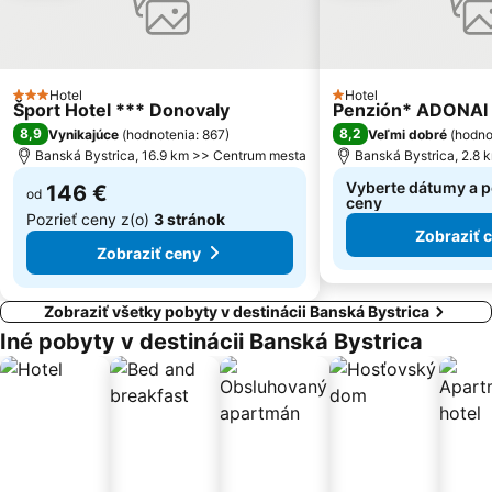
Kráľová
Solinky
Hotel
Hotel
3 Počet hviezdičiek
1 Počet hviezdičiek
Šport Hotel *** Donovaly
Penzión* ADONAI
8,9
8,2
Vynikajúce
(
hodnotenia: 867
)
Veľmi dobré
(
hodno
Banská Bystrica, 16.9 km >> Centrum mesta
Banská Bystrica, 2.8
Vyberte dátumy a po
146 €
od
ceny
Pozrieť ceny z(o)
3 stránok
Zobraziť 
Zobraziť ceny
Zobraziť všetky pobyty v destinácii Banská Bystrica
Iné pobyty v destinácii Banská Bystrica