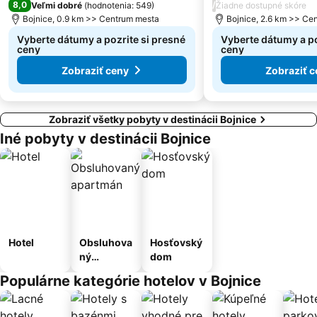
8,0
/
Veľmi dobré
(
hodnotenia: 549
)
Žiadne dostupné skóre
Uľanka
Štiavnička
Bojnice, 0.9 km >> Centrum mesta
Bojnice, 2.6 km >> Ce
Vyberte dátumy a pozrite si presné
Vyberte dátumy a po
ceny
ceny
Zobraziť ceny
Zobraziť c
Zobraziť všetky pobyty v destinácii Bojnice
Iné pobyty v destinácii Bojnice
Hotel
Obsluhova
Hosťovský
ný
dom
apartmán
Populárne kategórie hotelov v Bojnice