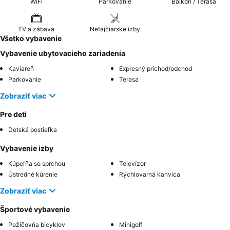
WiFi
Parkovanie
Balkón / Terasa
TV a zábava
Nefajčiarske izby
Všetko vybavenie
Vybavenie ubytovacieho zariadenia
Kaviareň
Expresný príchod/odchod
Parkovanie
Terasa
Zobraziť viac
Pre deti
Detská postieľka
Vybavenie izby
Kúpeľňa so sprchou
Televízor
Ústredné kúrenie
Rýchlovarná kanvica
Zobraziť viac
Športové vybavenie
Požičovňa bicyklov
Minigolf