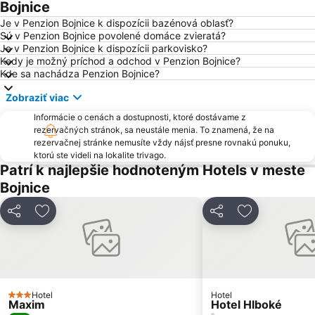
Ski Drozdovo
Skalka
Bojnice
Podlavice
Sásová
Je v Penzion Bojnice k dispozícii bazénová oblasť?
Sú v Penzion Bojnice povolené domáce zvieratá?
Radvaň
Zvolenský zámok
Je v Penzion Bojnice k dispozícii parkovisko?
Kedy je možný príchod a odchod v Penzion Bojnice?
Kremnička
Tajov
Kde sa nachádza Penzion Bojnice?
Fončorda
Hrad Strečno
Zobraziť viac
Závodie
Rajecká Lesná
Informácie o cenách a dostupnosti, ktoré dostávame z
Majer
Rozprávkový zámok
rezervačných stránok, sa neustále menia. To znamená, že na
rezervačnej stránke nemusíte vždy nájsť presne rovnakú ponuku,
Lyžiarske Stredisko Šachtičky
Rudlová
ktorú ste videli na lokalite trivago.
Skipark Kálnica
Remata
Patrí k najlepšie hodnoteným Hotels v meste
Bojnice
Šalková
Bôrik
Javorinka Čičmany
Kammerhof - Baníctvo na Slovensku
Zdieľať
Pridať do obľúbených
Zdieľať
Pridať do ob
Žilina-Bánová
Jakub
Kráľová
Ski Blanc Ostrý Grúň
Kordíky
Rakytovce
Iliaš
Selce Čachovo
Hotel
Hotel
3 Počet hviezdičiek
Maxim
Hotel Hlboké
Pleše – Podkonice
Mojšová Lúčka