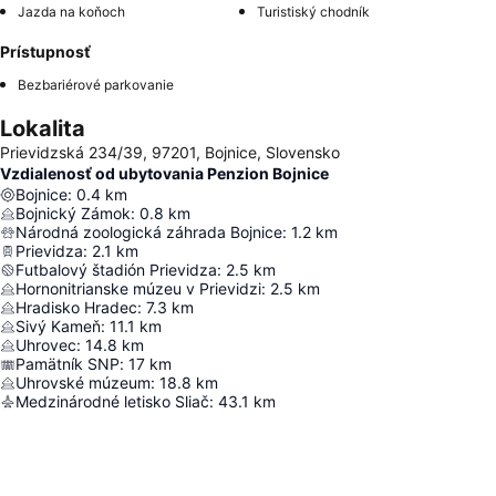
Jazda na koňoch
Turistiský chodník
Prístupnosť
Bezbariérové parkovanie
Lokalita
Prievidzská 234/39, 97201, Bojnice, Slovensko
Vzdialenosť od ubytovania Penzion Bojnice
Bojnice
:
0.4
km
Bojnický Zámok
:
0.8
km
Národná zoologická záhrada Bojnice
:
1.2
km
Prievidza
:
2.1
km
Futbalový štadión Prievidza
:
2.5
km
Hornonitrianske múzeu v Prievidzi
:
2.5
km
Hradisko Hradec
:
7.3
km
Sivý Kameň
:
11.1
km
Uhrovec
:
14.8
km
Pamätník SNP
:
17
km
Uhrovské múzeum
:
18.8
km
Medzinárodné letisko Sliač
:
43.1
km