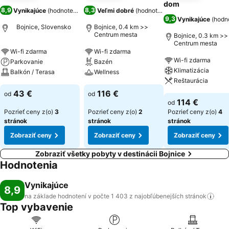
dom
8,9
8,3
Vynikajúce
(
hodnotenia: 1 403
Veľmi dobré
)
(
hodnotenia: 1 833
)
9,3
Vynikajúce
(
hodn
Bojnice, Slovensko
Bojnice, 0.4 km >>
Centrum mesta
Bojnice, 0.3 km >>
Centrum mesta
Wi-fi zdarma
Wi-fi zdarma
Wi-fi zdarma
Parkovanie
Bazén
Klimatizácia
Balkón / Terasa
Wellness
Reštaurácia
43 €
116 €
od
od
114 €
od
Pozrieť ceny z(o)
3
Pozrieť ceny z(o)
2
Pozrieť ceny z(o)
4
stránok
stránok
stránok
Zobraziť ceny
Zobraziť ceny
Zobraziť ceny
Zobraziť všetky pobyty v destinácii Bojnice
Hodnotenia
Vynikajúce
8,9
na základe hodnotení v počte 1 403 z najobľúbenejších
stránok
Top vybavenie