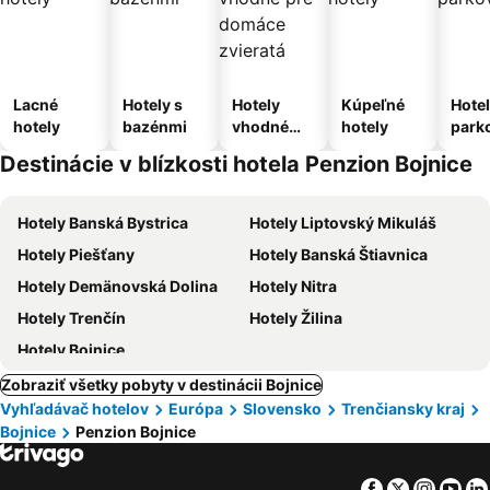
Lacné
Hotely s
Hotely
Kúpeľné
Hotel
hotely
bazénmi
vhodné
hotely
park
pre
m
Destinácie v blízkosti hotela Penzion Bojnice
domáce
zvieratá
Hotely Banská Bystrica
Hotely Liptovský Mikuláš
Hotely Piešťany
Hotely Banská Štiavnica
Hotely Demänovská Dolina
Hotely Nitra
Hotely Trenčín
Hotely Žilina
Hotely Bojnice
Zobraziť všetky pobyty v destinácii Bojnice
Vyhľadávač hotelov
Európa
Slovensko
Trenčiansky kraj
Bojnice
Penzion Bojnice
Facebook
Twitter
Insta
Yo