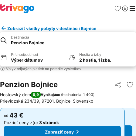
Obľúbené
Prihlási
Me
Zobraziť všetky pobyty v destinácii Bojnice
Destinácia
Penzion Bojnice
Príchod/odchod
Hostia a izby
Výber dátumov
2 hostia, 1 izba.
Vplyv prijatých platieb na poradie výsledkov
Penzion Bojnice
Zdieľať
Pr
Hosťovský dom
8,9
Vynikajúce
(
hodnotenia: 1 403
)
Prievidzská 234/39, 97201, Bojnice, Slovensko
43 €
43 €
od
od
Pozrieť ceny z(o)
3 stránok
Pozrieť ceny z(o)
3 stránok
Zobraziť ceny
Zobraziť ceny