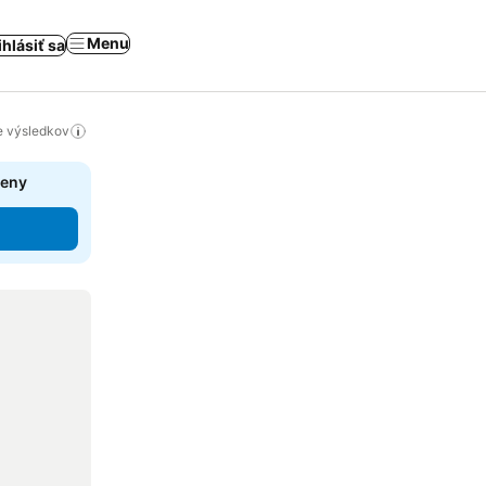
Menu
ihlásiť sa
ie výsledkov
ceny