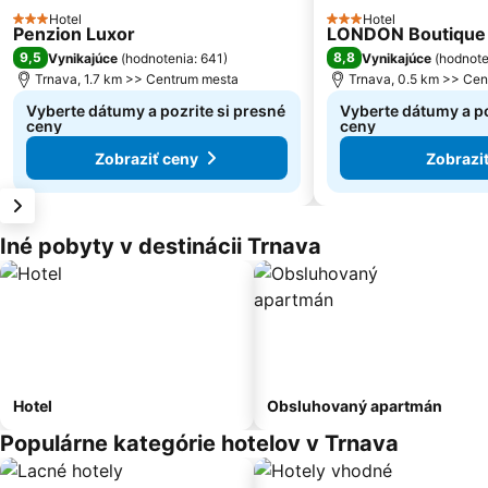
Hotel
Hotel
3 Počet hviezdičiek
3 Počet hviezdičiek
Penzion Luxor
LONDON Boutique h
9,5
8,8
Vynikajúce
(
hodnotenia: 641
)
Vynikajúce
(
hodnote
Trnava, 1.7 km >> Centrum mesta
Trnava, 0.5 km >> Ce
Vyberte dátumy a pozrite si presné
Vyberte dátumy a po
ceny
ceny
Zobraziť ceny
Zobrazi
Iné pobyty v destinácii Trnava
Hotel
Obsluhovaný apartmán
Populárne kategórie hotelov v Trnava