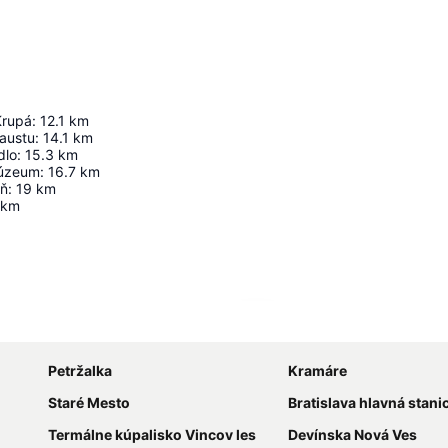
Krupá
:
12.1
km
austu
:
14.1
km
dlo
:
15.3
km
múzeum
:
16.7
km
ň
:
19
km
km
Rozbaliť mapu
Petržalka
Kramáre
Staré Mesto
Bratislava hlavná stani
Termálne kúpalisko Vincov les
Devínska Nová Ves