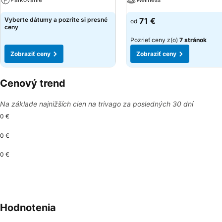
Vyberte dátumy a pozrite si presné
71 €
od
ceny
Pozrieť ceny z(o)
7 stránok
Zobraziť ceny
Zobraziť ceny
Cenový trend
Na základe najnižších cien na trivago za posledných 30 dní
0 €
0 €
0 €
Hodnotenia