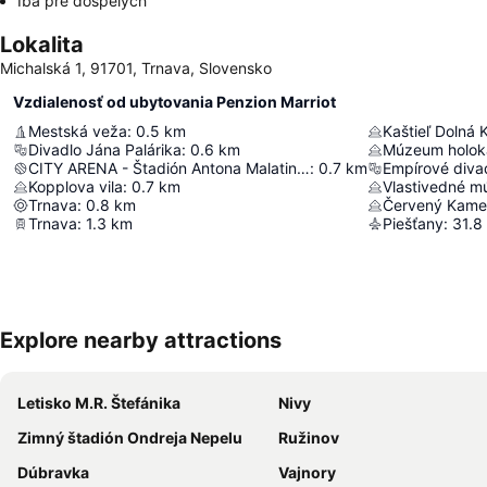
Iba pre dospelých
Lokalita
Michalská 1, 91701, Trnava, Slovensko
Vzdialenosť od ubytovania Penzion Marriot
Mestská veža
:
0.5
km
Kaštieľ Dolná 
Divadlo Jána Palárika
:
0.6
km
Múzeum holok
CITY ARENA - Štadión Antona Malatinského
:
0.7
km
Empírové diva
Kopplova vila
:
0.7
km
Vlastivedné 
Trnava
:
0.8
km
Červený Kame
Trnava
:
1.3
km
Piešťany
:
31.8
Explore nearby attractions
Letisko M.R. Štefánika
Nivy
Zimný štadión Ondreja Nepelu
Ružinov
Dúbravka
Vajnory