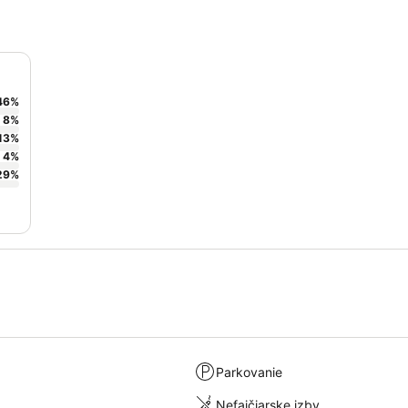
46
%
8
%
13
%
4
%
29
%
Parkovanie
Nefajčiarske izby