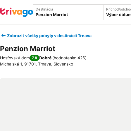
Destinácia
Príchod/odcho
Výber dátu
Zobraziť všetky pobyty v destinácii Trnava
Penzion Marriot
Hosťovský dom
Dobré
(
hodnotenia: 426
)
7,8
Michalská 1, 91701, Trnava, Slovensko