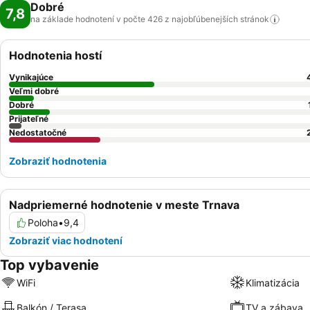
Dobré
7,8
na základe hodnotení v počte 426 z najobľúbenejších
stránok
Hodnotenia hostí
Vynikajúce
Veľmi dobré
Dobré
Prijateľné
Nedostatočné
Zobraziť hodnotenia
Nadpriemerné hodnotenie v meste Trnava
Poloha
•
9,4
Zobraziť viac hodnotení
Top vybavenie
WiFi
Klimatizácia
Balkón / Terasa
TV a zábava