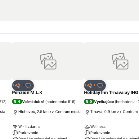
ch
Pridať do obľúbených
Pridať do obľúbe
Hotel
Hotel
3 Počet hviezdičiek
4 Počet hviezdičiek
Zdieľať
Zdieľať
Penzion M.L.K
Holiday Inn Trnava by IHG
8,4
8,5
612
)
Veľmi dobré
(
hodnotenia: 515
)
Vynikajúce
(
hodnotenia: 
sta
Hlohovec, 2.5 km >> Centrum mesta
Trnava, 0.9 km >> Centrum
Wi-fi zdarma
Wellness
Parkovanie
Parkovanie
Domáce zvieratká povolené
Domáce zvieratká povolen