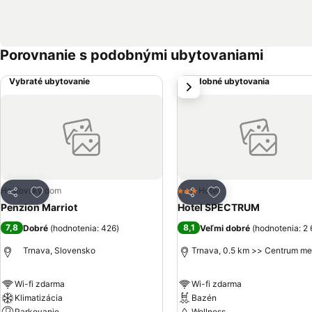
Porovnanie s podobnými ubytovaniami
Vybraté ubytovanie
Podobné ubytovania
next
Pridať do obľúbených
Pridať do obľúbený
Hosťovský dom
Hotel
3 Počet hviezdičiek
Zdieľať
Zdieľať
Penzion Marriot
Hotel SPECTRUM
7,8
8,1
Dobré
(
hodnotenia: 426
)
Veľmi dobré
(
hodnotenia: 2 
Trnava, Slovensko
Trnava, 0.5 km >> Centrum me
Wi-fi zdarma
Wi-fi zdarma
Klimatizácia
Bazén
Parkovanie
Wellness