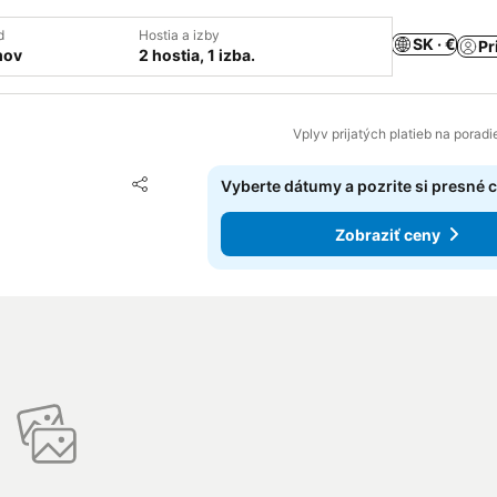
d
Hostia a izby
SK · €
Pr
mov
2 hostia, 1 izba.
Vplyv prijatých platieb na porad
Pridať do obľúbených
Vyberte dátumy a pozrite si presné 
Zdieľať
Zobraziť ceny