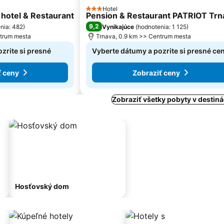
Hotel
3 Počet hviezdičiek
otel & Restaurant
Pension & Restaurant PATRIOT Trn
9,2
nia: 482
)
Vynikajúce
(
hodnotenia: 1 125
)
ntrum mesta
Trnava, 0.9 km >> Centrum mesta
zrite si presné
Vyberte dátumy a pozrite si presné ce
ť ceny
Zobraziť ceny
Zobraziť všetky pobyty v destiná
Hosťovský dom