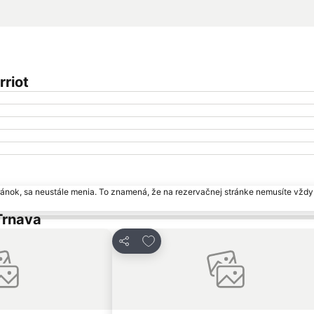
rriot
ránok, sa neustále menia. To znamená, že na rezervačnej stránke nemusíte vždy 
Trnava
bených
Pridať do obľúbených
Zdieľať