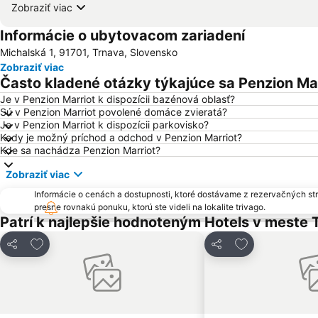
Zobraziť viac
Informácie o ubytovacom zariadení
Michalská 1, 91701, Trnava, Slovensko
Zobraziť viac
Často kladené otázky týkajúce sa Penzion Ma
Je v Penzion Marriot k dispozícii bazénová oblasť?
Sú v Penzion Marriot povolené domáce zvieratá?
Je v Penzion Marriot k dispozícii parkovisko?
Kedy je možný príchod a odchod v Penzion Marriot?
Kde sa nachádza Penzion Marriot?
Zobraziť viac
Informácie o cenách a dostupnosti, ktoré dostávame z rezervačných st
presne rovnakú ponuku, ktorú ste videli na lokalite trivago.
Patrí k najlepšie hodnoteným Hotels v meste 
Pridať do obľúbených
Pridať do obľú
Zdieľať
Zdieľať