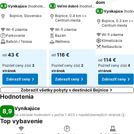
dom
8,9
8,3
Vynikajúce
(
hodnotenia: 1 403
Veľmi dobré
)
(
hodnotenia: 1 833
)
9,3
Vynikajúce
(
hodn
Bojnice, Slovensko
Bojnice, 0.4 km >>
Centrum mesta
Bojnice, 0.3 km >>
Centrum mesta
Wi-fi zdarma
Wi-fi zdarma
Wi-fi zdarma
Parkovanie
Bazén
Klimatizácia
Balkón / Terasa
Wellness
Reštaurácia
Zobraziť ceny
Zobraziť ceny
43 €
116 €
od
od
Zobraziť ceny
114 €
od
Pozrieť ceny z(o)
3
Pozrieť ceny z(o)
2
Pozrieť ceny z(o)
4
stránok
stránok
stránok
Zobraziť ceny
Zobraziť ceny
Zobraziť ceny
Zobraziť všetky pobyty v destinácii Bojnice
Hodnotenia
Vynikajúce
8,9
na základe hodnotení v počte 1 403 z najobľúbenejších
stránok
Top vybavenie