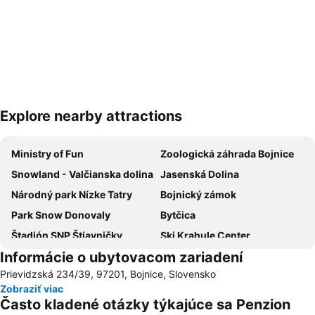
Explore nearby attractions
Rozbaliť mapu
Ministry of Fun
Zoologická záhrada Bojnice
Snowland - Valčianska dolina
Jasenská Dolina
Národný park Nízke Tatry
Bojnický zámok
Park Snow Donovaly
Bytčica
Štadión SNP Štiavničky
Ski Krahule Center
Informácie o ubytovacom zariadení
Vlčince
Ski Králiky
Prievidzská 234/39, 97201, Bojnice, Slovensko
Bažant Pohoda
Železničná stanica Banská Bystrica
Zobraziť viac
Historické mesto Banská Štiavnica a technické pamiatky v jeho okolí
Salamandra Resort
Často kladené otázky týkajúce sa Penzion