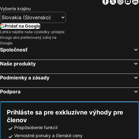
Facebook
Twitter
Insta
Yo
Vyberte krajinu
Pridať na Google
Ľahko nájdite naše výsledky: pridajte
trivago ako preferovaný zdroj na
Google.
Spoločnosť
Naše produkty
Podmienky a zásady
Podpora
Prihláste sa pre exkluzívne výhody pre
členov
Prispôsobenie funkcií
Vernostné ponuky a členské ceny