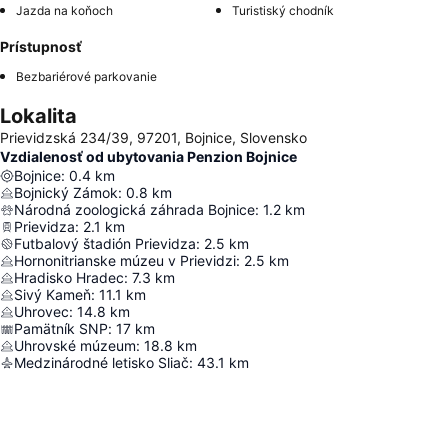
Jazda na koňoch
Turistiský chodník
Prístupnosť
Bezbariérové parkovanie
Lokalita
Prievidzská 234/39, 97201, Bojnice, Slovensko
Vzdialenosť od ubytovania Penzion Bojnice
Bojnice
:
0.4
km
Bojnický Zámok
:
0.8
km
Národná zoologická záhrada Bojnice
:
1.2
km
Prievidza
:
2.1
km
Futbalový štadión Prievidza
:
2.5
km
Hornonitrianske múzeu v Prievidzi
:
2.5
km
Hradisko Hradec
:
7.3
km
Sivý Kameň
:
11.1
km
Uhrovec
:
14.8
km
Pamätník SNP
:
17
km
Uhrovské múzeum
:
18.8
km
Medzinárodné letisko Sliač
:
43.1
km