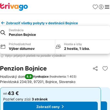
Obľúbené
Prihlási
Me
Zobraziť všetky pobyty v destinácii Bojnice
Destinácia
Penzion Bojnice
Príchod/odchod
Hostia a izby
Výber dátumov
2 hostia, 1 izba.
Vplyv prijatých platieb na poradie výsledkov
Penzion Bojnice
Zdieľať
Pr
Hosťovský dom
8,9
Vynikajúce
(
hodnotenia: 1 403
)
Prievidzská 234/39, 97201, Bojnice, Slovensko
43 €
43 €
od
od
Pozrieť ceny z(o)
3 stránok
Pozrieť ceny z(o)
3 stránok
Zobraziť ceny
Zobraziť ceny