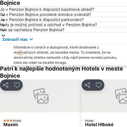
Ski Drozdovo
Skalka
Bojnice
Podlavice
Sásová
Je v Penzion Bojnice k dispozícii bazénová oblasť?
Sú v Penzion Bojnice povolené domáce zvieratá?
Radvaň
Zvolenský zámok
Je v Penzion Bojnice k dispozícii parkovisko?
Kedy je možný príchod a odchod v Penzion Bojnice?
Kremnička
Tajov
Kde sa nachádza Penzion Bojnice?
Fončorda
Hrad Strečno
Zobraziť viac
Závodie
Rajecká Lesná
Informácie o cenách a dostupnosti, ktoré dostávame z
Majer
Rozprávkový zámok
rezervačných stránok, sa neustále menia. To znamená, že na
rezervačnej stránke nemusíte vždy nájsť presne rovnakú ponuku,
Lyžiarske Stredisko Šachtičky
Rudlová
ktorú ste videli na lokalite trivago.
Skipark Kálnica
Remata
Patrí k najlepšie hodnoteným Hotels v meste
Bojnice
Šalková
Bôrik
Javorinka Čičmany
Kammerhof - Baníctvo na Slovensku
Zdieľať
Pridať do obľúbených
Zdieľať
Pridať do ob
Žilina-Bánová
Jakub
Kráľová
Ski Blanc Ostrý Grúň
Kordíky
Rakytovce
Iliaš
Selce Čachovo
Hotel
Hotel
3 Počet hviezdičiek
Maxim
Pleše – Podkonice
Mojšová Lúčka
Hotel Hlboké