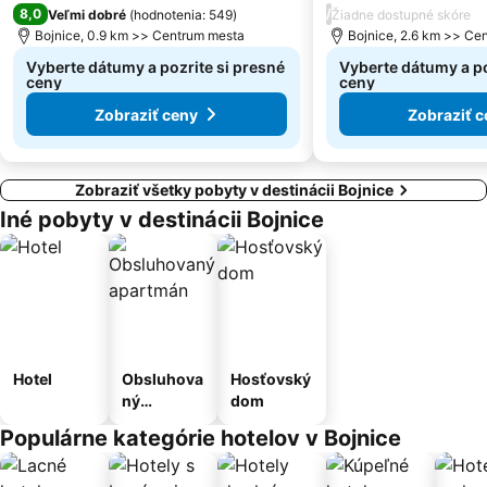
8,0
/
Veľmi dobré
(
hodnotenia: 549
)
Žiadne dostupné skóre
Uľanka
Štiavnička
Bojnice, 0.9 km >> Centrum mesta
Bojnice, 2.6 km >> Ce
Vyberte dátumy a pozrite si presné
Vyberte dátumy a po
ceny
ceny
Zobraziť ceny
Zobraziť c
Zobraziť všetky pobyty v destinácii Bojnice
Iné pobyty v destinácii Bojnice
Hotel
Obsluhova
Hosťovský
ný
dom
apartmán
Populárne kategórie hotelov v Bojnice