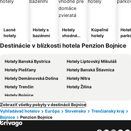
Lacné
Hotely s
Hotely
Kúpeľné
Hotel
hotely
bazénmi
vhodné
hotely
park
pre
m
Destinácie v blízkosti hotela Penzion Bojnice
domáce
zvieratá
Hotely Banská Bystrica
Hotely Liptovský Mikuláš
Hotely Piešťany
Hotely Banská Štiavnica
Hotely Demänovská Dolina
Hotely Nitra
Hotely Trenčín
Hotely Žilina
Hotely Bojnice
Zobraziť všetky pobyty v destinácii Bojnice
Vyhľadávač hotelov
Európa
Slovensko
Trenčiansky kraj
Bojnice
Penzion Bojnice