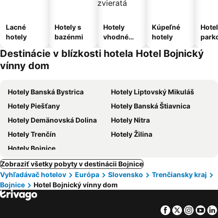
Lacné
Hotely s
Hotely
Kúpeľné
Hotel
hotely
bazénmi
vhodné
hotely
park
pre
m
Destinácie v blízkosti hotela Hotel Bojnický
domáce
vínny dom
zvieratá
Hotely Banská Bystrica
Hotely Liptovský Mikuláš
Hotely Piešťany
Hotely Banská Štiavnica
Hotely Demänovská Dolina
Hotely Nitra
Hotely Trenčín
Hotely Žilina
Hotely Bojnice
Zobraziť všetky pobyty v destinácii Bojnice
Vyhľadávač hotelov
Európa
Slovensko
Trenčiansky kraj
Bojnice
Hotel Bojnický vínny dom
Facebook
Twitter
Insta
Yo