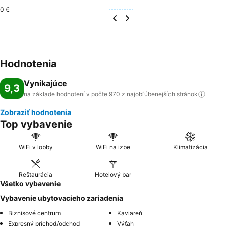
0 €
Hodnotenia
Vynikajúce
9,3
na základe hodnotení v počte 970 z najobľúbenejších
stránok
Zobraziť hodnotenia
Top vybavenie
WiFi v lobby
WiFi na izbe
Klimatizácia
Reštaurácia
Hotelový bar
Všetko vybavenie
Vybavenie ubytovacieho zariadenia
Biznisové centrum
Kaviareň
Expresný príchod/odchod
Výťah