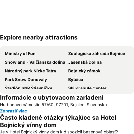
Explore nearby attractions
Rozbaliť mapu
Ministry of Fun
Zoologická záhrada Bojnice
Snowland - Valčianska dolina
Jasenská Dolina
Národný park Nízke Tatry
Bojnický zámok
Park Snow Donovaly
Bytčica
Štadión SNP Štiavničky
Ski Krahule Center
Informácie o ubytovacom zariadení
Vlčince
Ski Králiky
Hurbanovo námestie 57/60, 97201, Bojnice, Slovensko
Bažant Pohoda
Historické mesto Banská Štiavnica a technické pamiatky v jeho okolí
Zobraziť viac
Železničná stanica Banská Bystrica
Salamandra Resort
Často kladené otázky týkajúce sa Hotel
Ski Drozdovo
Skalka
Bojnický vínny dom
Podlavice
Sásová
Je v Hotel Bojnický vínny dom k dispozícii bazénová oblasť?