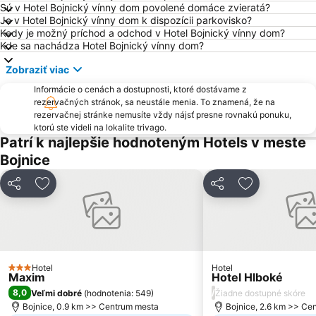
Sú v Hotel Bojnický vínny dom povolené domáce zvieratá?
Radvaň
Zvolenský zámok
Je v Hotel Bojnický vínny dom k dispozícii parkovisko?
Kedy je možný príchod a odchod v Hotel Bojnický vínny dom?
Kremnička
Tajov
Kde sa nachádza Hotel Bojnický vínny dom?
Fončorda
Hrad Strečno
Zobraziť viac
Závodie
Rajecká Lesná
Informácie o cenách a dostupnosti, ktoré dostávame z
Majer
Rozprávkový zámok
rezervačných stránok, sa neustále menia. To znamená, že na
rezervačnej stránke nemusíte vždy nájsť presne rovnakú ponuku,
Lyžiarske Stredisko Šachtičky
Rudlová
ktorú ste videli na lokalite trivago.
Skipark Kálnica
Remata
Patrí k najlepšie hodnoteným Hotels v meste
Bojnice
Šalková
Bôrik
Javorinka Čičmany
Kammerhof - Baníctvo na Slovensku
Zdieľať
Pridať do obľúbených
Zdieľať
Pridať do ob
Žilina-Bánová
Jakub
Kráľová
Ski Blanc Ostrý Grúň
Kordíky
Rakytovce
Iliaš
Selce Čachovo
Hotel
Hotel
3 Počet hviezdičiek
Maxim
Hotel Hlboké
Pleše – Podkonice
Mojšová Lúčka
8,0
/
Veľmi dobré
(
hodnotenia: 549
)
Žiadne dostupné skóre
Uľanka
Štiavnička
Bojnice, 0.9 km >> Centrum mesta
Bojnice, 2.6 km >> Ce