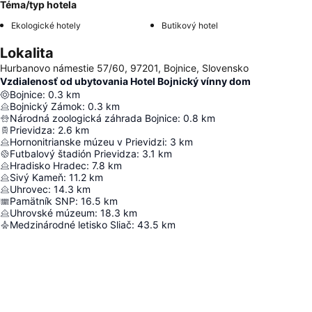
Téma/typ hotela
Ekologické hotely
Butikový hotel
Lokalita
Hurbanovo námestie 57/60, 97201, Bojnice, Slovensko
Vzdialenosť od ubytovania Hotel Bojnický vínny dom
Bojnice
:
0.3
km
Bojnický Zámok
:
0.3
km
Národná zoologická záhrada Bojnice
:
0.8
km
Prievidza
:
2.6
km
Hornonitrianske múzeu v Prievidzi
:
3
km
Futbalový štadión Prievidza
:
3.1
km
Hradisko Hradec
:
7.8
km
Sivý Kameň
:
11.2
km
Uhrovec
:
14.3
km
Pamätník SNP
:
16.5
km
Uhrovské múzeum
:
18.3
km
Medzinárodné letisko Sliač
:
43.5
km