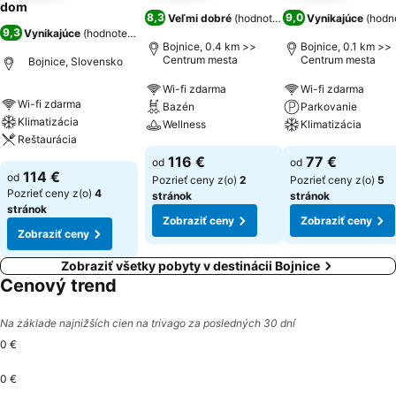
dom
8,3
9,0
Veľmi dobré
(
hodnotenia: 1 833
Vynikajúce
)
(
hodn
9,3
Vynikajúce
(
hodnotenia: 970
)
Bojnice, 0.4 km >>
Bojnice, 0.1 km >>
Centrum mesta
Centrum mesta
Bojnice, Slovensko
Wi-fi zdarma
Wi-fi zdarma
Wi-fi zdarma
Bazén
Parkovanie
Klimatizácia
Wellness
Klimatizácia
Reštaurácia
116 €
77 €
od
od
114 €
od
Pozrieť ceny z(o)
2
Pozrieť ceny z(o)
5
Pozrieť ceny z(o)
4
stránok
stránok
stránok
Zobraziť ceny
Zobraziť ceny
Zobraziť ceny
Zobraziť všetky pobyty v destinácii Bojnice
Cenový trend
Na základe najnižších cien na trivago za posledných 30 dní
0 €
0 €