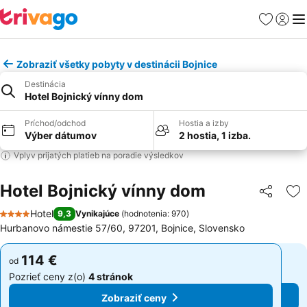
Obľúbené
Prihlási
Me
Zobraziť všetky pobyty v destinácii Bojnice
Destinácia
Hotel Bojnický vínny dom
Príchod/odchod
Hostia a izby
Výber dátumov
2 hostia, 1 izba.
Vplyv prijatých platieb na poradie výsledkov
Hotel Bojnický vínny dom
Zdieľať
Pr
Hotel
9,3
Vynikajúce
(
hodnotenia: 970
)
4 Počet hviezdičiek
Hurbanovo námestie 57/60, 97201, Bojnice, Slovensko
114 €
114 €
od
od
Pozrieť ceny z(o)
4 stránok
Pozrieť ceny z(o)
4 stránok
Zobraziť ceny
Zobraziť ceny