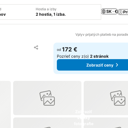
d
Hostia a izby
SK · €
Pr
mov
2 hostia, 1 izba.
Vplyv prijatých platieb na porad
Pridať do obľúbených
172 €
od
Zdieľať
Pozrieť ceny z(o)
2 stránok
Zobraziť ceny