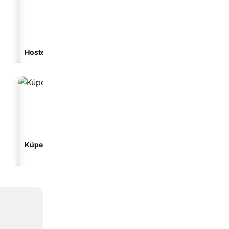
Hostel
Hosťovský dom
Kúpeľné hotely
Hotely s parkovaním