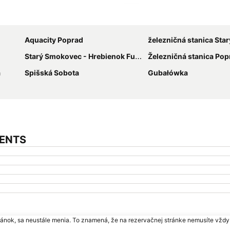
Rozbaliť mapu
Aquacity Poprad
železničná stanica Starý 
Starý Smokovec - Hrebienok Funicular
Železničná stanica Pop
a
Spišská Sobota
Gubałówka
MENTS
ránok, sa neustále menia. To znamená, že na rezervačnej stránke nemusíte vždy 