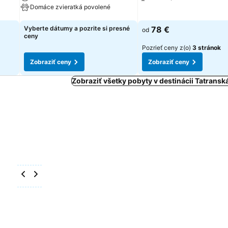
Domáce zvieratká povolené
Zobraziť ceny
Zobraziť ceny
Vyberte dátumy a pozrite si presné
78 €
od
ceny
Pozrieť ceny z(o)
3 stránok
Zobraziť ceny
Zobraziť ceny
Zobraziť všetky pobyty v destinácii Tatrans