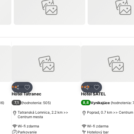
ch
Pridať do obľúbených
Pridať do obľúbe
Hotel
Hotel
2 Počet hviezdičiek
3 Počet hviezdičiek
Zdieľať
Zdieľať
Hotel Tatranec
Hotel SATEL
7,1
8,8
16
)
(
hodnotenia: 505
)
Vynikajúce
(
hodnotenia: 
Tatranská Lomnica, 2.2 km >>
Poprad, 0.7 km >> Centrum
Centrum mesta
Wi-fi zdarma
Wi-fi zdarma
Parkovanie
Hotelový bar