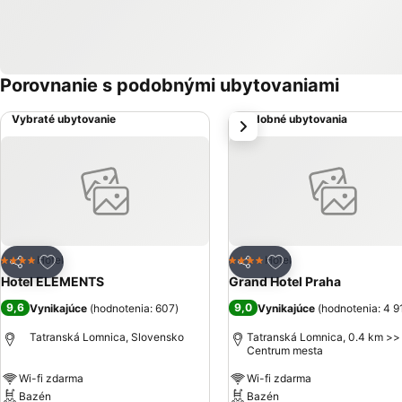
Porovnanie s podobnými ubytovaniami
Vybraté ubytovanie
Podobné ubytovania
next
Pridať do obľúbených
Pridať do obľúbený
Hotel
Hotel
4 Počet hviezdičiek
4 Počet hviezdičiek
Zdieľať
Zdieľať
Hotel ELEMENTS
Grand Hotel Praha
9,6
9,0
Vynikajúce
(
hodnotenia: 607
)
Vynikajúce
(
hodnotenia: 4 9
Tatranská Lomnica, Slovensko
Tatranská Lomnica, 0.4 km >>
Centrum mesta
Wi-fi zdarma
Wi-fi zdarma
Bazén
Bazén