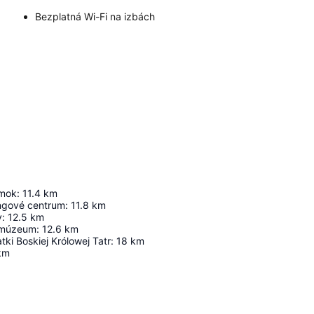
Bezplatná Wi-Fi na izbách
mok
:
11.4
km
ngové centrum
:
11.8
km
y
:
12.5
km
 múzeum
:
12.6
km
tki Boskiej Królowej Tatr
:
18
km
km