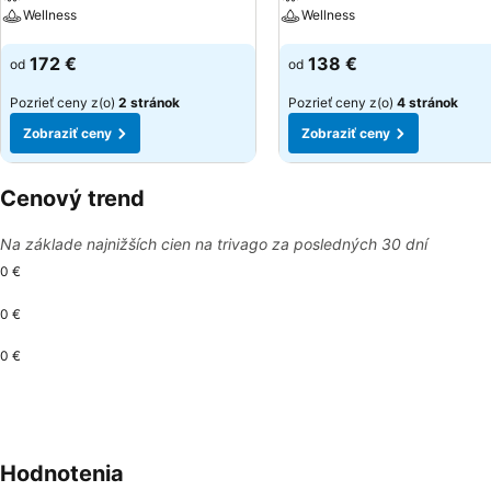
Wellness
Wellness
Zobraziť ceny
Zobraziť ceny
172 €
138 €
od
od
Pozrieť ceny z(o)
2 stránok
Pozrieť ceny z(o)
4 stránok
Zobraziť ceny
Zobraziť ceny
Cenový trend
Na základe najnižších cien na trivago za posledných 30 dní
0 €
0 €
0 €
Hodnotenia