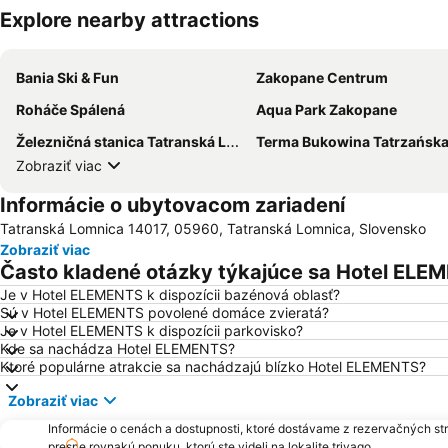
Explore nearby attractions
Bania Ski & Fun
Zakopane Centrum
Roháče Spálená
Aqua Park Zakopane
Železničná stanica Tatranská Lomnica
Terma Bukowina Tatrzańsk
Zobraziť viac
Informácie o ubytovacom zariadení
Tatranská Lomnica 14017, 05960, Tatranská Lomnica, Slovensko
Zobraziť viac
Často kladené otázky týkajúce sa Hotel ELE
Je v Hotel ELEMENTS k dispozícii bazénová oblasť?
Sú v Hotel ELEMENTS povolené domáce zvieratá?
Je v Hotel ELEMENTS k dispozícii parkovisko?
Kde sa nachádza Hotel ELEMENTS?
Ktoré populárne atrakcie sa nachádzajú blízko Hotel ELEMENTS?
Zobraziť viac
Informácie o cenách a dostupnosti, ktoré dostávame z rezervačných st
presne rovnakú ponuku, ktorú ste videli na lokalite trivago.