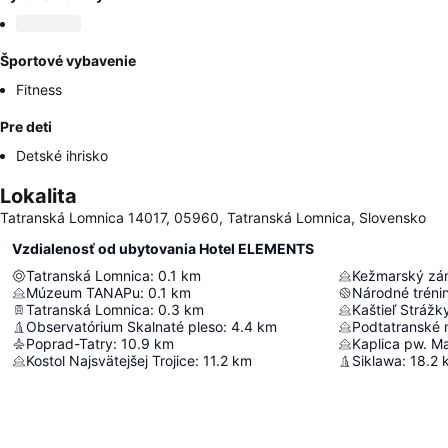
Športové vybavenie
Fitness
Pre deti
Detské ihrisko
Lokalita
Tatranská Lomnica 14017, 05960, Tatranská Lomnica, Slovensko
Vzdialenosť od ubytovania Hotel ELEMENTS
Tatranská Lomnica
:
0.1
km
Kežmarský zá
Múzeum TANAPu
:
0.1
km
Národné tréni
Tatranská Lomnica
:
0.3
km
Kaštieľ Strážk
Observatórium Skalnaté pleso
:
4.4
km
Podtatranské
Poprad-Tatry
:
10.9
km
Kaplica pw. Ma
Kostol Najsvätejšej Trojice
:
11.2
km
Siklawa
:
18.2