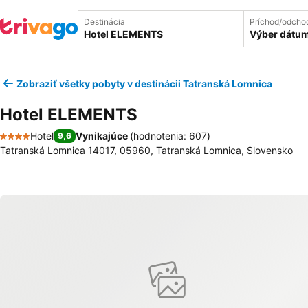
Destinácia
Príchod/odcho
Výber dátu
Zobraziť všetky pobyty v destinácii Tatranská Lomnica
Hotel ELEMENTS
Hotel
Vynikajúce
(
hodnotenia: 607
)
9,6
4 Počet hviezdičiek
Tatranská Lomnica 14017, 05960, Tatranská Lomnica, Slovensko