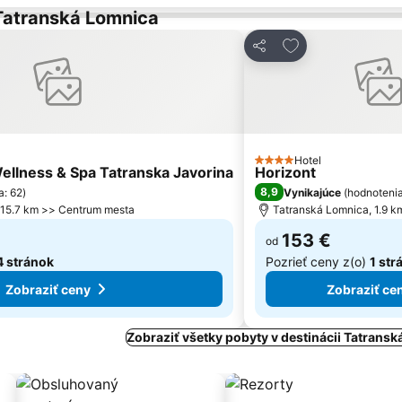
 Tatranská Lomnica
ľúbených
Pridať do obľúbe
Zdieľať
Hotel
4 Počet hviezdičiek
ellness & Spa Tatranska Javorina
Horizont
8,9
a: 62
)
Vynikajúce
(
hodnotenia
 15.7 km >> Centrum mesta
Tatranská Lomnica, 1.9 
153 €
od
4 stránok
Pozrieť ceny z(o)
1 str
Zobraziť ceny
Zobraziť ce
Zobraziť všetky pobyty v destinácii Tatrans