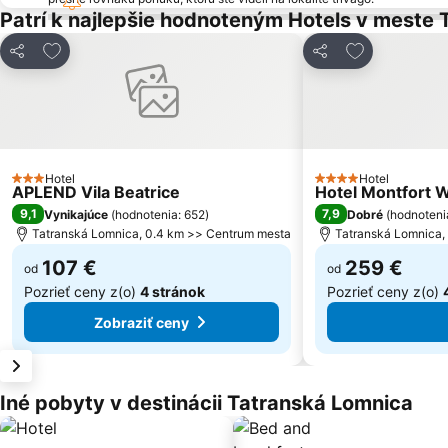
Patrí k najlepšie hodnoteným Hotels v meste
Pridať do obľúbených
Pridať do ob
Zdieľať
Zdieľať
Hotel
Hotel
3 Počet hviezdičiek
4 Počet hviezdičiek
APLEND Vila Beatrice
Hotel Montfort W
9,1
7,9
Vynikajúce
(
hodnotenia: 652
)
Dobré
(
hodnoteni
Tatranská Lomnica, 0.4 km >> Centrum mesta
Tatranská Lomnica,
107 €
259 €
od
od
Pozrieť ceny z(o)
4 stránok
Pozrieť ceny z(o)
Zobraziť ceny
Iné pobyty v destinácii Tatranská Lomnica