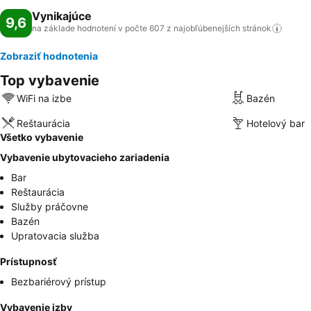
Vynikajúce
9,6
na základe hodnotení v počte 607 z najobľúbenejších
stránok
Zobraziť hodnotenia
Top vybavenie
WiFi na izbe
Bazén
Reštaurácia
Hotelový bar
Všetko vybavenie
Vybavenie ubytovacieho zariadenia
Bar
Reštaurácia
Služby práčovne
Bazén
Upratovacia služba
Prístupnosť
Bezbariérový prístup
Vybavenie izby