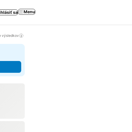
Menu
ihlásiť sa
ie výsledkov