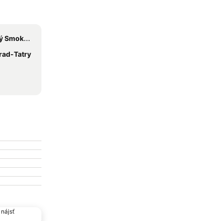
Smokovec
rad-Tatry
nájsť