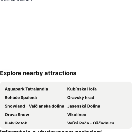
Explore nearby attractions
Rozbaliť mapu
Aquapark Tatralandia
Kubínska Hoľa
Roháče Spálená
Oravský hrad
Snowland - Valčianska dolina
Jasenská Dolina
Orava Snow
Vlkolínec
Biely Potok
Veľká Rača - Oščadnica
Park Snow Donovaly
Bytčica