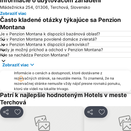
Informácie o ubytovacom zariadení
Mládežnicka 254, 01306, Terchová, Slovensko
Vlčince
Jánošíkove dni
Zobraziť viac
Gołębiewski
Liptov
Často kladené otázky týkajúce sa Penzion
Zuberec
Vrátna Free Time Zone
Montana
Złoty Groń
Orava
Je v Penzion Montana k dispozícii bazénová oblasť?
Sú v Penzion Montana povolené domáce zvieratá?
železničná stanica Liptovský Mikuláš
Ski Park Ružomberok
Je v Penzion Montana k dispozícii parkovisko?
Kedy je možný príchod a odchod v Penzion Montana?
Krušetnica
Hrad Strečno
Kde sa nachádza Penzion Montana?
Závodie
Demänovská jaskyňa slobody
Zobraziť viac
Považský Chlmec
Rajecká Lesná
Informácie o cenách a dostupnosti, ktoré dostávame z
Hliny
Budatín
rezervačných stránok, sa neustále menia. To znamená, že na
rezervačnej stránke nemusíte vždy nájsť presne rovnakú ponuku,
Teplica – Brezovica
Klenovec Skorušina
ktorú ste videli na lokalite trivago.
Bôrik
Letisko Žilina
Patrí k najlepšie hodnoteným Hotels v meste
Terchová
Ski Park Gruň
Mala Lučivná
Skanzen Vychylovka - Kysucké múzeum
Žilina-Bánová
Zdieľať
Pridať do obľúbených
Zdieľať
Pridať do ob
Duży Rachowiec - Zwardoń
Wisla Centrum
Solinky
Ski Makov