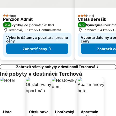
Głębce
SKI Vítkovice-Bílá
Ski Zábava Hruštín
Mojšová Lúčka
Hotel
Hotel
2 Počet hviezdičiek
3 Počet hviezdičiek
Penzión Admit
Brodno
Uhliská
Chata Berešík
9,3
9,0
Vynikajúce
(
hodnotenia: 187
)
Vynikajúce
(
hodnote
Zagroń
ON Pilsko
Terchová, 0.6 km >> Centrum mesta
Terchová, 1.4 km >> 
Vyberte dátumy a pozrite si presné
Vyberte dátumy a po
ceny
ceny
Zobraziť ceny
Zobraziť c
Zobraziť všetky pobyty v destinácii Terchová
Iné pobyty v destinácii Terchová
Hotel
Obsluhova
Hosťovský
Apartmán