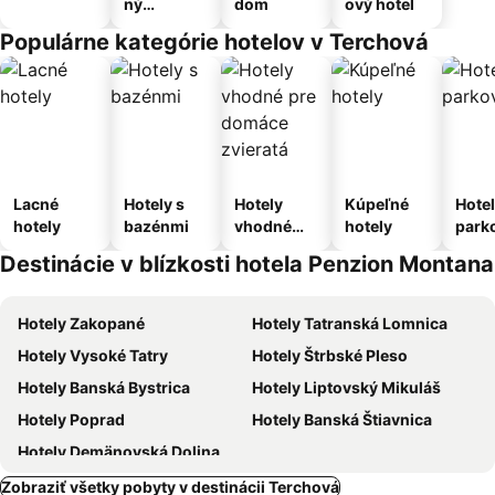
ný
dom
ový hotel
apartmán
Populárne kategórie hotelov v Terchová
Lacné
Hotely s
Hotely
Kúpeľné
Hotel
hotely
bazénmi
vhodné
hotely
park
pre
m
Destinácie v blízkosti hotela Penzion Montana
domáce
zvieratá
Hotely Zakopané
Hotely Tatranská Lomnica
Hotely Vysoké Tatry
Hotely Štrbské Pleso
Hotely Banská Bystrica
Hotely Liptovský Mikuláš
Hotely Poprad
Hotely Banská Štiavnica
Hotely Demänovská Dolina
Zobraziť všetky pobyty v destinácii Terchová