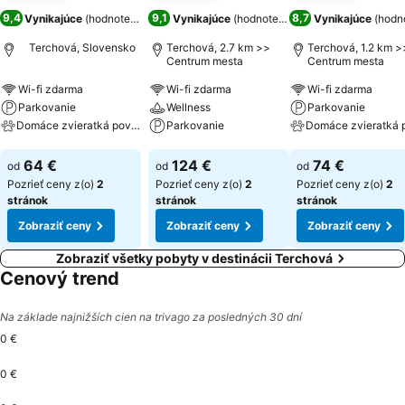
9,4
9,1
8,7
Vynikajúce
(
hodnotenia: 794
)
Vynikajúce
(
hodnotenia: 3 018
Vynikajúce
)
(
hodno
Terchová, Slovensko
Terchová, 2.7 km >>
Terchová, 1.2 km >
Centrum mesta
Centrum mesta
Wi-fi zdarma
Wi-fi zdarma
Wi-fi zdarma
Parkovanie
Wellness
Parkovanie
Domáce zvieratká povolené
Parkovanie
Zobraziť ceny
Zobraziť ceny
Zobraziť ceny
64 €
124 €
74 €
od
od
od
Pozrieť ceny z(o)
2
Pozrieť ceny z(o)
2
Pozrieť ceny z(o)
2
stránok
stránok
stránok
Zobraziť ceny
Zobraziť ceny
Zobraziť ceny
Zobraziť všetky pobyty v destinácii Terchová
Cenový trend
Na základe najnižších cien na trivago za posledných 30 dní
0 €
0 €