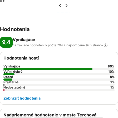
0 €
Hodnotenia
Vynikajúce
9,4
na základe hodnotení v počte 794 z najobľúbenejších
stránok
Hodnotenia hostí
Vynikajúce
80
%
Veľmi dobré
10
%
Dobré
8
%
Prijateľné
1
%
Nedostatočné
1
%
Zobraziť hodnotenia
Nadpriemerné hodnotenie v meste Terchová