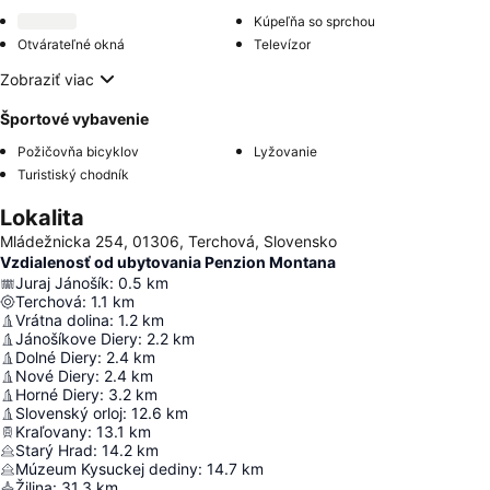
Kúpeľňa so sprchou
Otvárateľné okná
Televízor
Zobraziť viac
Športové vybavenie
Požičovňa bicyklov
Lyžovanie
Turistiský chodník
Lokalita
Mládežnicka 254, 01306, Terchová, Slovensko
Vzdialenosť od ubytovania Penzion Montana
Juraj Jánošík
:
0.5
km
Terchová
:
1.1
km
Vrátna dolina
:
1.2
km
Jánošíkove Diery
:
2.2
km
Dolné Diery
:
2.4
km
Nové Diery
:
2.4
km
Horné Diery
:
3.2
km
Slovenský orloj
:
12.6
km
Kraľovany
:
13.1
km
Starý Hrad
:
14.2
km
Múzeum Kysuckej dediny
:
14.7
km
Žilina
:
31.3
km