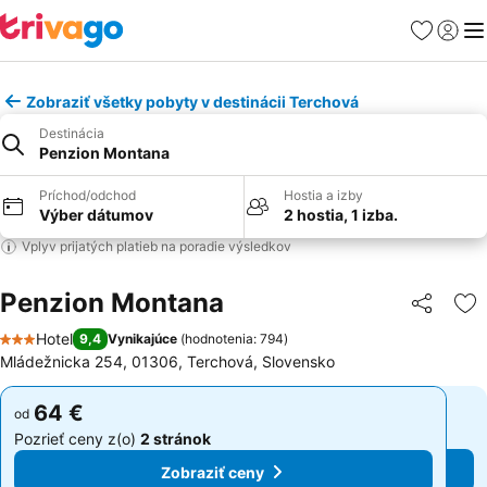
Obľúbené
Prihlási
Me
Zobraziť všetky pobyty v destinácii Terchová
Destinácia
Penzion Montana
Príchod/odchod
Hostia a izby
Výber dátumov
2 hostia, 1 izba.
Vplyv prijatých platieb na poradie výsledkov
Penzion Montana
Zdieľať
Pr
Hotel
9,4
Vynikajúce
(
hodnotenia: 794
)
3 Počet hviezdičiek
Mládežnicka 254, 01306, Terchová, Slovensko
64 €
64 €
od
od
Pozrieť ceny z(o)
2 stránok
Pozrieť ceny z(o)
2 stránok
Zobraziť ceny
Zobraziť ceny