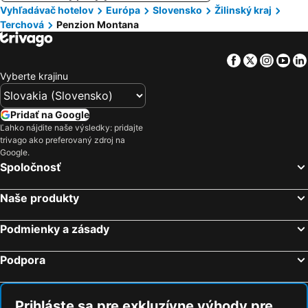
Vyhľadávač hotelov
Európa
Slovensko
Žilinský kraj
Terchová
Penzion Montana
Facebook
Twitter
Insta
Yo
Vyberte krajinu
Pridať na Google
Ľahko nájdite naše výsledky: pridajte
trivago ako preferovaný zdroj na
Google.
Spoločnosť
Naše produkty
Podmienky a zásady
Podpora
Prihláste sa pre exkluzívne výhody pre