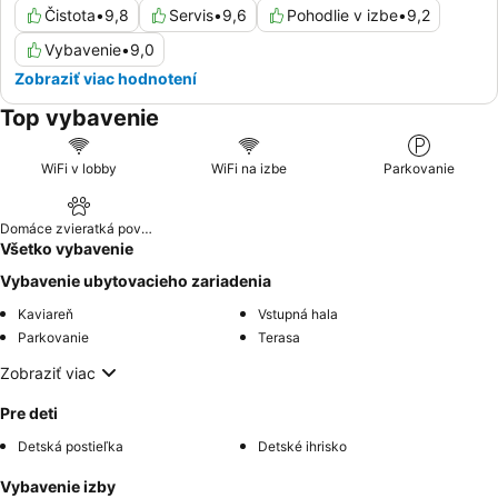
Čistota
•
9,8
Servis
•
9,6
Pohodlie v izbe
•
9,2
Vybavenie
•
9,0
Zobraziť viac hodnotení
Top vybavenie
WiFi v lobby
WiFi na izbe
Parkovanie
Domáce zvieratká povolené
Všetko vybavenie
Vybavenie ubytovacieho zariadenia
Kaviareň
Vstupná hala
Parkovanie
Terasa
Zobraziť viac
Pre deti
Detská postieľka
Detské ihrisko
Vybavenie izby