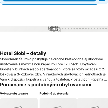
1 / 30
Hotel Slobi – detaily
Slobodáreň Štúrovo poskytuje celoročne krátkodobé aj dlhodobé
ubytovanie s maximálnou kapacitou pre 120 osôb. Ubytovaní
budete v bunkách alebo apartmánoch, ktoré sa vždy skladajú z 2-
ložkovej a 3-lôžkovej izby. V niektorých ubytovacích jednotkách je
Vám k dispozícii kúpeľňa s vaňou a toaletou, v ostatných kúpeľňa so
Porovnanie s podobnými ubytovaniami
sprchovým kútom (toaleta je umiestnená na chodbe). Izby sú
zariadené samostatnými lôžkami s posteľnou bielizňou, nočnými
Vybraté ubytovanie
Podobné ubytovania
stolíkmi, skriňami a stolom so stoličkami. Po dohode Vám
zabezpečíme do izby chladničku a televízor. Bezplatné WiFi
pripojenie na internet je zaistené v priestoroch celej slobodárne. Aby