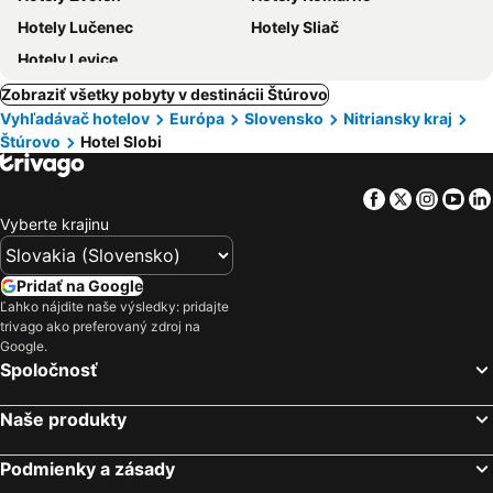
Hotely Lučenec
Hotely Sliač
Hotely Levice
Zobraziť všetky pobyty v destinácii Štúrovo
Vyhľadávač hotelov
Európa
Slovensko
Nitriansky kraj
Štúrovo
Hotel Slobi
Facebook
Twitter
Insta
Yo
Vyberte krajinu
Pridať na Google
Ľahko nájdite naše výsledky: pridajte
trivago ako preferovaný zdroj na
Google.
Spoločnosť
Naše produkty
Podmienky a zásady