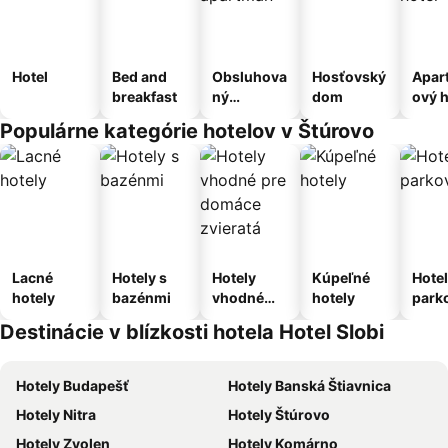
Hotel
Bed and
Obsluhova
Hosťovský
Apar
breakfast
ný
dom
ový h
apartmán
Populárne kategórie hotelov v Štúrovo
Lacné
Hotely s
Hotely
Kúpeľné
Hotel
hotely
bazénmi
vhodné
hotely
park
pre
m
Destinácie v blízkosti hotela Hotel Slobi
domáce
zvieratá
Hotely Budapešť
Hotely Banská Štiavnica
Hotely Nitra
Hotely Štúrovo
Hotely Zvolen
Hotely Komárno