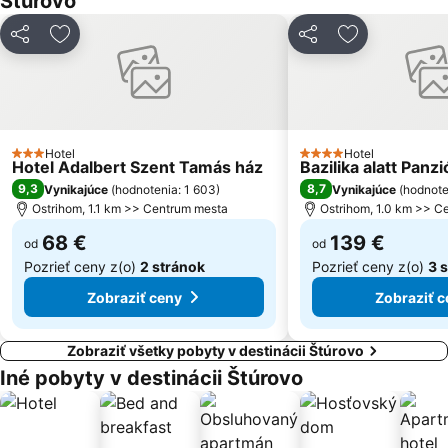
Štúrovo
Ferencváros
Óbudai-sziget
Zdieľať
Pridať do obľúbených
Zdieľať
Pridať do ob
Kelenföld
Margitin ostrov
Budínsky hrad (Budai Vár)
Lotz Hall at Keleti Railway Station
Visegrádi Bobpálya
Szabadság tér
Budapest Christmas Market
Hungexpo
Hotel
Hotel
3 Počet hviezdičiek
4 Počet hviezdičiek
Hotel Adalbert Szent Tamás ház
Bazilika alatt Panzi
Esztergom promenade
Szentendre régi városa
9,3
8,7
Vynikajúce
(
hodnotenia: 1 603
)
Vynikajúce
(
hodnote
Óbuda
Zoo na Margitinom ostrove
Ostrihom, 1.1 km >> Centrum mesta
Ostrihom, 1.0 km >> C
13th District
Rybárska bašta
68 €
139 €
od
od
Pozrieť ceny z(o)
2 stránok
Pozrieť ceny z(o)
3 
Zobraziť ceny
Zobraziť c
Zobraziť všetky pobyty v destinácii Štúrovo
Iné pobyty v destinácii Štúrovo