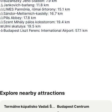
Buzánszky Jenő Stadion
:
7.9
km
Jankovich-barlang
:
11.8
km
LIMES Pannónia, római őrtorony
:
15.1
km
Sándor–Metternich-kastély
:
16.7
km
Pilis Abbey
:
17.8
km
Szent Mihály pálos kolostorrom
:
19.4
km
Ulmi skatulya
:
19.5
km
Budapest Liszt Ferenc International Airport
:
57.1
km
Explore nearby attractions
Rozbaliť mapu
Termálne kúpalisko Vadaš Štúrovo
Budapest Centrum