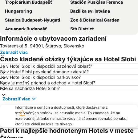
Tropicárium Budapešť
Štadión Puskása Ferenca
Hungaroring
Bazilika sv. Istvána
Stanica Budapest-Nyugati
Zoo & Botanical Garden
Aquapark Budapešť
5th District
Informácie o ubytovacom zariadení
Budapest Park
Formula 1 Hungarian Grand Prix
Továrenská 5, 94301, Štúrovo, Slovensko
Laszlo Papp Budapest Sports Arena
Východná stanica Budapešť
Zobraziť viac
Termálne kúpele Gellèrt-fürdö
Nyugati Train Station
Často kladené otázky týkajúce sa Hotel Slobi
Deák Ferenc tér metro station
Aquarena Mogyorod
Je v Hotel Slobi k dispozícii bazénová oblasť?
Sú v Hotel Slobi povolené domáce zvieratá?
6th District
Ulica Váci
Je v Hotel Slobi k dispozícii parkovisko?
Parlament
Námestie hrdinov
Kedy je možný príchod a odchod v Hotel Slobi?
Kde sa nachádza Hotel Slobi?
Corvin Shopping Center
12th District
Zobraziť viac
Budapesti M1 Metro Line
Zoo & Botanical Garden
Informácie o cenách a dostupnosti, ktoré dostávame z
Kúpele Széchenyi
Belváros-Lipótváros
rezervačných stránok, sa neustále menia. To znamená, že na
8th District
Városliget
rezervačnej stránke nemusíte vždy nájsť presne rovnakú ponuku,
ktorú ste videli na lokalite trivago.
Népliget Bus Station
Csepel
Patrí k najlepšie hodnoteným Hotels v meste
Danube Bend
3rd District