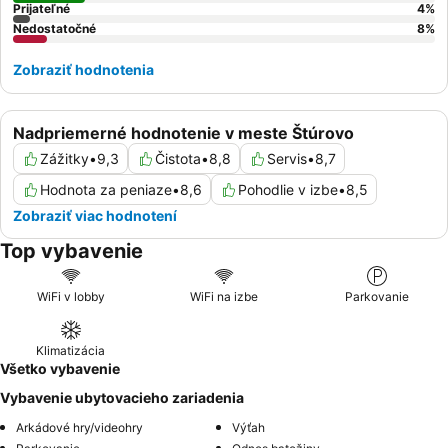
Prijateľné
4
%
Nedostatočné
8
%
Zobraziť hodnotenia
Nadpriemerné hodnotenie v meste Štúrovo
Zážitky
•
9,3
Čistota
•
8,8
Servis
•
8,7
Hodnota za peniaze
•
8,6
Pohodlie v izbe
•
8,5
Zobraziť viac hodnotení
Top vybavenie
WiFi v lobby
WiFi na izbe
Parkovanie
Klimatizácia
Všetko vybavenie
Vybavenie ubytovacieho zariadenia
Arkádové hry/videohry
Výťah