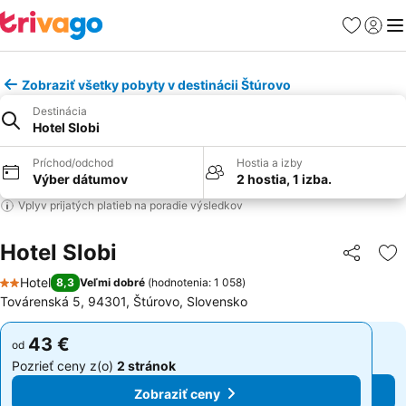
Obľúbené
Prihlási
Me
Zobraziť všetky pobyty v destinácii Štúrovo
Destinácia
Hotel Slobi
Príchod/odchod
Hostia a izby
Výber dátumov
2 hostia, 1 izba.
Vplyv prijatých platieb na poradie výsledkov
Hotel Slobi
Zdieľať
Pr
Hotel
8,3
Veľmi dobré
(
hodnotenia: 1 058
)
2 Počet hviezdičiek
Továrenská 5, 94301, Štúrovo, Slovensko
43 €
43 €
od
od
Pozrieť ceny z(o)
2 stránok
Pozrieť ceny z(o)
2 stránok
Zobraziť ceny
Zobraziť ceny