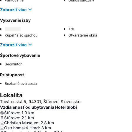
Parkovanie
Odnos batožiny
Zobraziť viac
Vybavenie izby
Krb
Kúpeľňa so sprchou
Otvárateľné okná
Zobraziť viac
Športové vybavenie
Bedminton
Prístupnosť
Bezbariérová cesta
Lokalita
Továrenská 5, 94301, Štúrovo, Slovensko
Vzdialenosť od ubytovania Hotel Slobi
Štúrovo
:
1.9
km
Štúrovo
:
2.1
km
Christian Museum
:
2.8
km
Ostrihomský Hrad
:
3
km