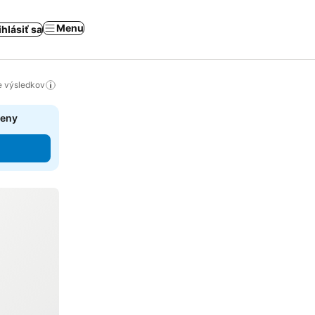
Menu
ihlásiť sa
ie výsledkov
ceny