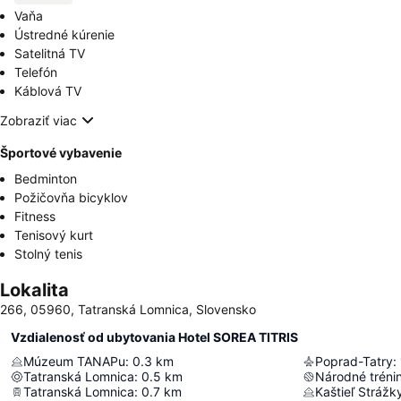
Vaňa
Ústredné kúrenie
Satelitná TV
Telefón
Káblová TV
Zobraziť viac
Športové vybavenie
Bedminton
Požičovňa bicyklov
Fitness
Tenisový kurt
Stolný tenis
Lokalita
266, 05960, Tatranská Lomnica, Slovensko
Vzdialenosť od ubytovania Hotel SOREA TITRIS
Múzeum TANAPu
:
0.3
km
Poprad-Tatry
:
Tatranská Lomnica
:
0.5
km
Národné tréni
Tatranská Lomnica
:
0.7
km
Kaštieľ Strážk