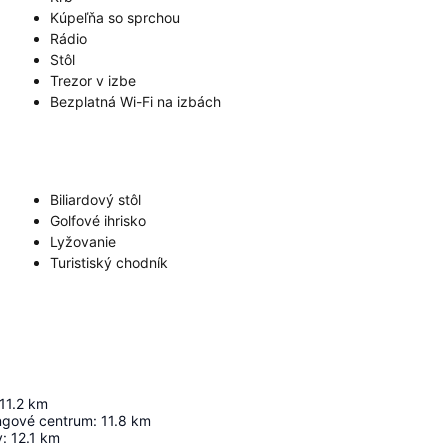
Kúpeľňa so sprchou
Rádio
Stôl
Trezor v izbe
Bezplatná Wi-Fi na izbách
Biliardový stôl
Golfové ihrisko
Lyžovanie
Turistiský chodník
11.2
km
ngové centrum
:
11.8
km
y
:
12.1
km