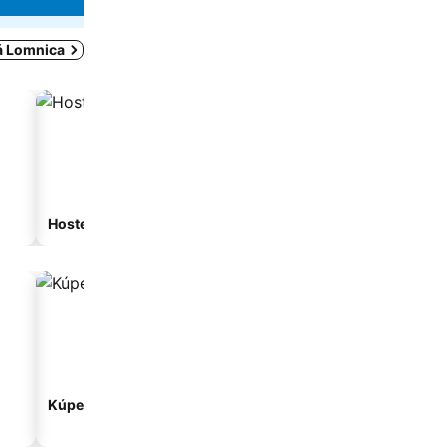
ká Lomnica
Hostel
Hosťovský dom
Kúpeľné hotely
Hotely s parkovaním