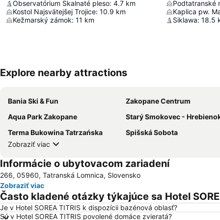
Observatórium Skalnaté pleso
:
4.7
km
Podtatranské
Kostol Najsvätejšej Trojice
:
10.9
km
Kežmarský zámok
:
11
km
Siklawa
:
18.5
Explore nearby attractions
Bania Ski & Fun
Zakopane Centrum
Aqua Park Zakopane
Starý Smokovec - Hrebienok Funic
Terma Bukowina Tatrzańska
Spišská Sobota
Zobraziť viac
Informácie o ubytovacom zariadení
266, 05960, Tatranská Lomnica, Slovensko
Zobraziť viac
Často kladené otázky týkajúce sa Hotel SORE
Je v Hotel SOREA TITRIS k dispozícii bazénová oblasť?
Sú v Hotel SOREA TITRIS povolené domáce zvieratá?