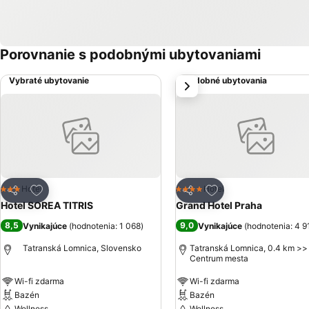
Porovnanie s podobnými ubytovaniami
Vybraté ubytovanie
Podobné ubytovania
next
Pridať do obľúbených
Pridať do obľúbený
Hotel
Hotel
3 Počet hviezdičiek
4 Počet hviezdičiek
Zdieľať
Zdieľať
Hotel SOREA TITRIS
Grand Hotel Praha
8,5
9,0
Vynikajúce
(
hodnotenia: 1 068
)
Vynikajúce
(
hodnotenia: 4 9
Tatranská Lomnica, Slovensko
Tatranská Lomnica, 0.4 km >>
Centrum mesta
Wi-fi zdarma
Wi-fi zdarma
Bazén
Bazén
Wellness
Wellness