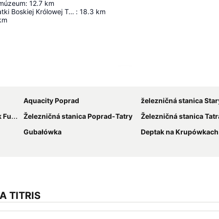
 múzeum
:
12.7
km
Kaplica pw. Matki Boskiej Królowej Tatr
:
18.3
km
km
Rozbaliť mapu
Aquacity Poprad
železničná stanica Starý 
ular
Železničná stanica Poprad-Tatry
Železničná stanica Tatransk
Gubałówka
Deptak na Krupówkach - 
A TITRIS