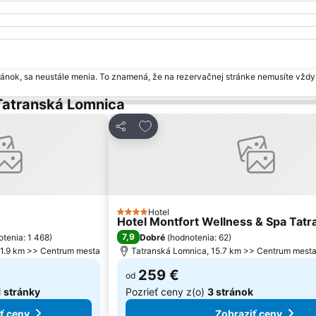
ránok, sa neustále menia. To znamená, že na rezervačnej stránke nemusíte vždy 
 Tatranská Lomnica
ľúbených
Pridať do obľúbených
Zdieľať
Hotel
4 Počet hviezdičiek
Hotel Montfort Wellness & Spa Tatr
7,9
tenia: 1 468
)
Dobré
(
hodnotenia: 62
)
 1.9 km >> Centrum mesta
Tatranská Lomnica, 15.7 km >> Centrum mest
259 €
od
1 stránky
Pozrieť ceny z(o)
3 stránok
ť ceny
Zobraziť ceny