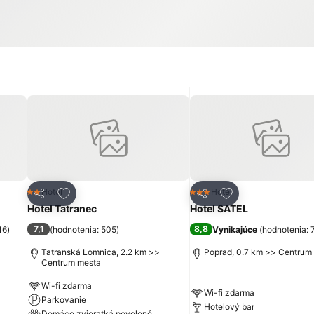
ch
Pridať do obľúbených
Pridať do obľúbe
Hotel
Hotel
2 Počet hviezdičiek
3 Počet hviezdičiek
Zdieľať
Zdieľať
Hotel Tatranec
Hotel SATEL
7,1
8,8
16
)
(
hodnotenia: 505
)
Vynikajúce
(
hodnotenia: 
Tatranská Lomnica, 2.2 km >>
Poprad, 0.7 km >> Centrum
Centrum mesta
Wi-fi zdarma
Wi-fi zdarma
Parkovanie
Hotelový bar
Domáce zvieratká povolené