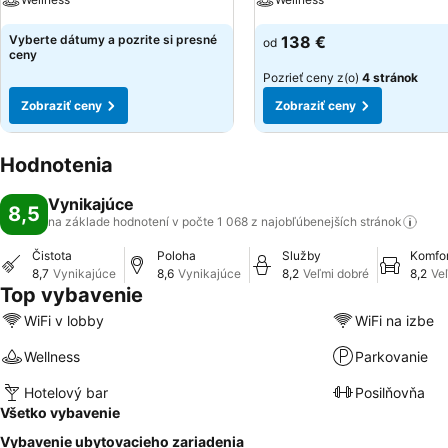
Vyberte dátumy a pozrite si presné
138 €
od
ceny
Pozrieť ceny z(o)
4 stránok
Zobraziť ceny
Zobraziť ceny
Hodnotenia
Vynikajúce
8,5
na základe hodnotení v počte 1 068 z najobľúbenejších
stránok
Čistota
Poloha
Služby
Komfor
8,7
Vynikajúce
8,6
Vynikajúce
8,2
Veľmi dobré
8,2
Ve
Top vybavenie
WiFi v lobby
WiFi na izbe
Wellness
Parkovanie
Hotelový bar
Posilňovňa
Všetko vybavenie
Vybavenie ubytovacieho zariadenia