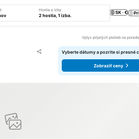
d
Hostia a izby
SK · €
Pr
mov
2 hostia, 1 izba.
Vplyv prijatých platieb na porad
Pridať do obľúbených
Vyberte dátumy a pozrite si presné 
Zdieľať
Zobraziť ceny