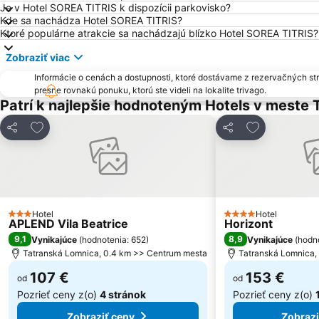
Je v Hotel SOREA TITRIS k dispozícii parkovisko?
Kde sa nachádza Hotel SOREA TITRIS?
Ktoré populárne atrakcie sa nachádzajú blízko Hotel SOREA TITRIS?
Zobraziť viac
Informácie o cenách a dostupnosti, ktoré dostávame z rezervačných st
presne rovnakú ponuku, ktorú ste videli na lokalite trivago.
Patrí k najlepšie hodnoteným Hotels v meste
Pridať do obľúbených
Pridať do ob
Zdieľať
Zdieľať
Hotel
Hotel
3 Počet hviezdičiek
4 Počet hviezdičiek
APLEND Vila Beatrice
Horizont
9,1
8,9
Vynikajúce
(
hodnotenia: 652
)
Vynikajúce
(
hodno
Tatranská Lomnica, 0.4 km >> Centrum mesta
Tatranská Lomnica,
107 €
153 €
od
od
Pozrieť ceny z(o)
4 stránok
Pozrieť ceny z(o)
Zobraziť ceny
Zobrazi