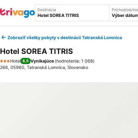
Destinácia
Príchod/odcho
Výber dátu
Zobraziť všetky pobyty v destinácii Tatranská Lomnica
Hotel SOREA TITRIS
Hotel
Vynikajúce
(
hodnotenia: 1 068
)
8,5
3 Počet hviezdičiek
266, 05960, Tatranská Lomnica, Slovensko