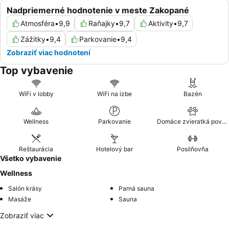
Nadpriemerné hodnotenie v meste Zakopané
Atmosféra
•
9,9
Raňajky
•
9,7
Aktivity
•
9,7
Zážitky
•
9,4
Parkovanie
•
9,4
Zobraziť viac hodnotení
Top vybavenie
WiFi v lobby
WiFi na izbe
Bazén
Wellness
Parkovanie
Domáce zvieratká povolené
Reštaurácia
Hotelový bar
Posilňovňa
Všetko vybavenie
Wellness
Salón krásy
Parná sauna
Masáže
Sauna
Zobraziť viac