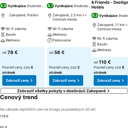
& Friends - Destig
9,0
8,7
Vynikajúce
(
hodnotenia: 5 502
Vynikajúce
)
(
hodnotenia: 1 636
)
Hotels
Zakopané, Poľsko
Zakopané, 2.3 km >>
9,2
Vynikajúce
(
hodno
Centrum mesta
Zakopané, 1.1 km 
Wi-fi zdarma
Wi-fi zdarma
Centrum mesta
Bazén
Wellness
Wi-fi zdarma
Wellness
Parkovanie
Bazén
Wellness
78 €
58 €
od
od
110 €
od
Pozrieť ceny z(o)
4
Pozrieť ceny z(o)
2
Pozrieť ceny z(o)
8
stránok
stránok
stránok
Zobraziť ceny
Zobraziť ceny
Zobraziť ceny
Zobraziť všetky pobyty v destinácii Zakopané
Cenový trend
Na základe najnižších cien na trivago za posledných 30 dní
118 €
60 €