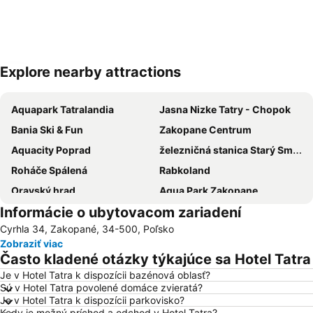
Explore nearby attractions
Rozbaliť mapu
Aquapark Tatralandia
Jasna Nizke Tatry - Chopok
Bania Ski & Fun
Zakopane Centrum
Aquacity Poprad
železničná stanica Starý Smokovec
Roháče Spálená
Rabkoland
Oravský hrad
Aqua Park Zakopane
Informácie o ubytovacom zariadení
Starý Smokovec - Hrebienok Funicular
Železničná stanica Poprad-Tatry
Cyrhla 34, Zakopané, 34-500, Poľsko
Železničná stanica Tatranská Lomnica
Terma Bukowina Tatrzańska
Zobraziť viac
Spišská Sobota
Gubałówka
Často kladené otázky týkajúce sa Hotel Tatra
Deptak na Krupówkach - Krupówki
Tatranská Lomnica
Je v Hotel Tatra k dispozícii bazénová oblasť?
Sú v Hotel Tatra povolené domáce zvieratá?
Bachledka Ski and Sun
Jasná Nízke Tatry – Chopok
Je v Hotel Tatra k dispozícii parkovisko?
Smokovec – Hrebienok
Železničná stanica Štrbské pleso
Kedy je možný príchod a odchod v Hotel Tatra?