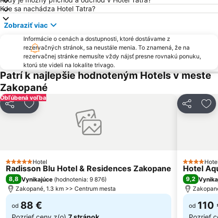
Kde sa nachádza Hotel Tatra?
Kaniówka - Białka Tatrzańska
Morskie Oko
Zobraziť viac
Červený Kláštor
Park Zdrojowy
Informácie o cenách a dostupnosti, ktoré dostávame z
Štrbské pleso
Matejovce
rezervačných stránok, sa neustále menia. To znamená, že na
Kotelnica Białczańska
Podbanské
rezervačnej stránke nemusíte vždy nájsť presne rovnakú ponuku,
ktorú ste videli na lokalite trivago.
Poprad
Tatry Express
Patrí k najlepšie hodnoteným Hotels v meste
Liptov
Hawrań - Jurgów Ski
Zakopané
Obľúbená voľba
Folklórny festival Východná
Štrbské Pleso
Zdieľať
Pridať do obľúbených
Zdieľať
Pri
Zuberec
Palenica
Gubałówka
Tatra National Park
Orava
Ski Park Vyšné Ružbachy
železničná stanica Liptovský Mikuláš
Suchá Belá
Hotel
Hote
5 Počet hviezdičiek
4 Počet hv
Radisson Blu Hotel & Residences Zakopane
Hotel Aqu
Vernár - Studničky
Lomnický štít
8,8
9,2
Vynikajúce
(
hodnotenia: 9 876
)
Vynika
Stacja narciarska Kasprowy Wierch
Strachan – Ždiar
Zakopané, 1.3 km >> Centrum mesta
Zakopané
Krušetnica
Popradské pleso
88 €
110
od
od
Pozrieť ceny z(o)
7 stránok
Pozrieť 