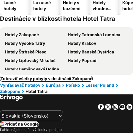
Lacné
Luxusné
Hotely s
Hotely
Kúpe
hotely
hotely
bazénmi
vhodné
hotel
pre
Destinácie v blízkosti hotela Hotel Tatra
domáce
zvieratá
Hotely Zakopané
Hotely Tatranská Lomnica
Hotely Vysoké Tatry
Hotely Krakov
Hotely Štrbské Pleso
Hotely Banská Bystrica
Hotely Liptovský Mikuláš
Hotely Poprad
Hotely Demänovská Dolina
Zobraziť všetky pobyty v destinácii Zakopané
Vyhľadávač hotelov
Európa
Poľsko
Lesser Poland
Zakopané
Hotel Tatra
Facebook
Twitter
Insta
Yo
Pridať na Google
Ľahko nájdite naše výsledky: pridajte