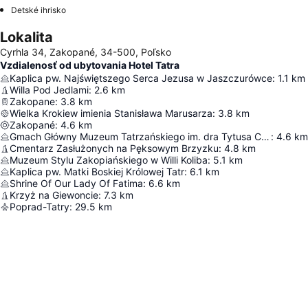
Detské ihrisko
Lokalita
Cyrhla 34, Zakopané, 34-500, Poľsko
Vzdialenosť od ubytovania Hotel Tatra
Kaplica pw. Najświętszego Serca Jezusa w Jaszczurówce
:
1.1
km
Willa Pod Jedlami
:
2.6
km
Zakopane
:
3.8
km
Wielka Krokiew imienia Stanisława Marusarza
:
3.8
km
Zakopané
:
4.6
km
Gmach Główny Muzeum Tatrzańskiego im. dra Tytusa Chałubińskiego
:
4.6
km
Cmentarz Zasłużonych na Pęksowym Brzyzku
:
4.8
km
Muzeum Stylu Zakopiańskiego w Willi Koliba
:
5.1
km
Kaplica pw. Matki Boskiej Królowej Tatr
:
6.1
km
Shrine Of Our Lady Of Fatima
:
6.6
km
Krzyż na Giewoncie
:
7.3
km
Poprad-Tatry
:
29.5
km