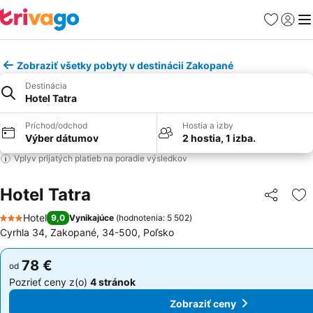
Obľúbené
Prihlási
Me
Zobraziť všetky pobyty v destinácii Zakopané
Destinácia
Hotel Tatra
Príchod/odchod
Hostia a izby
Výber dátumov
2 hostia, 1 izba.
Vplyv prijatých platieb na poradie výsledkov
Hotel Tatra
Zdieľať
Pr
Hotel
9,0
Vynikajúce
(
hodnotenia: 5 502
)
3 Počet hviezdičiek
Cyrhla 34, Zakopané, 34-500, Poľsko
78 €
78 €
od
od
Pozrieť ceny z(o)
4 stránok
Pozrieť ceny z(o)
4 stránok
Zobraziť ceny
Zobraziť ceny