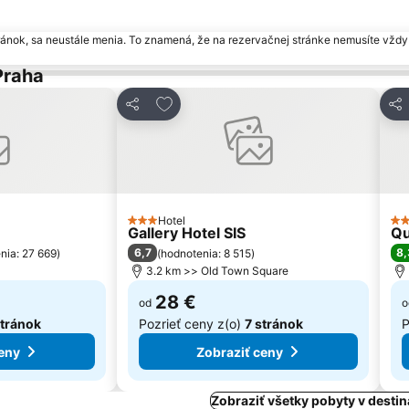
ránok, sa neustále menia. To znamená, že na rezervačnej stránke nemusíte vždy 
Praha
bených
Pridať do obľúbených
Zdieľať
Zdi
Hotel
3 Počet hviezdičiek
4 P
Gallery Hotel SIS
Qu
6,7
8,
nia: 27 669
)
(
hodnotenia: 8 515
)
3.2 km >> Old Town Square
28 €
od
o
stránok
Pozrieť ceny z(o)
7 stránok
P
eny
Zobraziť ceny
Zobraziť všetky pobyty v destin