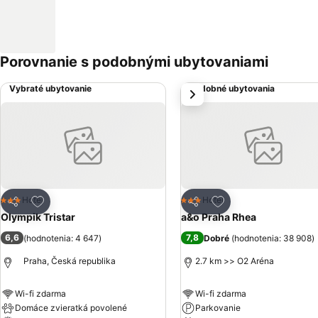
Porovnanie s podobnými ubytovaniami
Vybraté ubytovanie
Podobné ubytovania
next
Pridať do obľúbených
Pridať do obľúbený
Hotel
Hotel
3 Počet hviezdičiek
3 Počet hviezdičiek
Zdieľať
Zdieľať
Olympik Tristar
a&o Praha Rhea
6,6
7,8
(
hodnotenia: 4 647
)
Dobré
(
hodnotenia: 38 908
)
Praha, Česká republika
2.7 km >> O2 Aréna
Wi-fi zdarma
Wi-fi zdarma
Domáce zvieratká povolené
Parkovanie