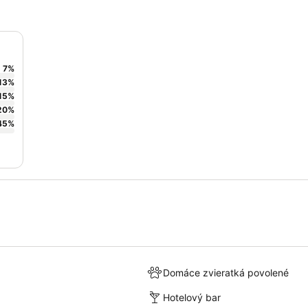
7
%
13
%
15
%
20
%
45
%
Domáce zvieratká povolené
Hotelový bar