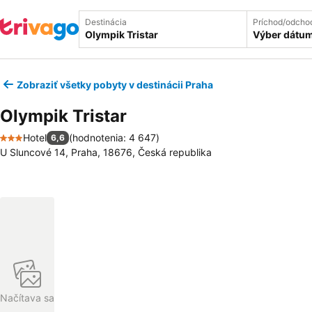
Destinácia
Príchod/odcho
Výber dátu
Zobraziť všetky pobyty v destinácii Praha
Olympik Tristar
Hotel
(
hodnotenia: 4 647
)
6,6
3 Počet hviezdičiek
U Sluncové 14, Praha, 18676, Česká republika
Načítava sa