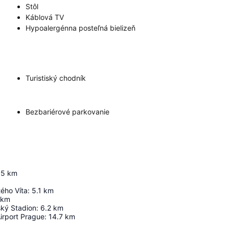
Stôl
Káblová TV
Hypoalergénna posteľná bielizeň
Turistiský chodník
Bezbariérové parkovanie
5
km
ého Víta
:
5.1
km
km
ský Stadion
:
6.2
km
irport Prague
:
14.7
km