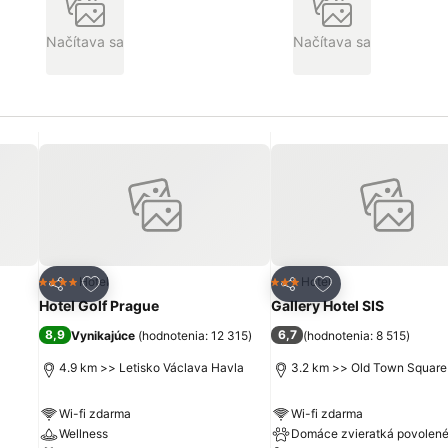
Načítava sa
Načítava sa
ch
Pridať do obľúbených
Pridať do obľúbe
Hotel
Hotel
4 Počet hviezdičiek
3 Počet hviezdičiek
Zdieľať
Zdieľať
Hotel Golf Prague
Gallery Hotel SIS
8,9
6,7
Vynikajúce
(
hodnotenia: 12 315
)
(
hodnotenia: 8 515
)
4.9 km >> Letisko Václava Havla
3.2 km >> Old Town Square
Wi-fi zdarma
Wi-fi zdarma
Wellness
Domáce zvieratká povolen