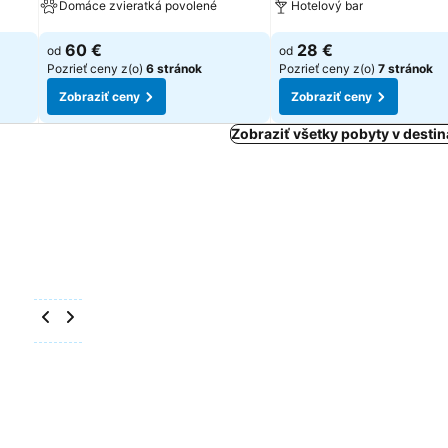
Domáce zvieratká povolené
Hotelový bar
Zobraziť ceny
Zobraziť ceny
60 €
28 €
od
od
Pozrieť ceny z(o)
6 stránok
Pozrieť ceny z(o)
7 stránok
Zobraziť ceny
Zobraziť ceny
Zobraziť všetky pobyty v destin