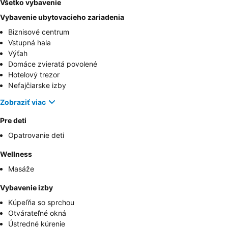
Všetko vybavenie
Vybavenie ubytovacieho zariadenia
Biznisové centrum
Vstupná hala
Výťah
Domáce zvieratá povolené
Hotelový trezor
Nefajčiarske izby
Zobraziť viac
Pre deti
Opatrovanie detí
Wellness
Masáže
Vybavenie izby
Kúpeľňa so sprchou
Otvárateľné okná
Ústredné kúrenie