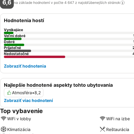
6,6
na základe hodnotení v počte 4 647 z najobľúbenejších
stránok
Hodnotenia hostí
Vynikajúce
Veľmi dobré
Dobré
Prijateľné
Nedostatočné
Zobraziť hodnotenia
Najlepšie hodnotené aspekty tohto ubytovania
Atmosféra
•
8,2
Zobraziť viac hodnotení
Top vybavenie
WiFi v lobby
WiFi na izbe
Klimatizácia
Reštaurácia