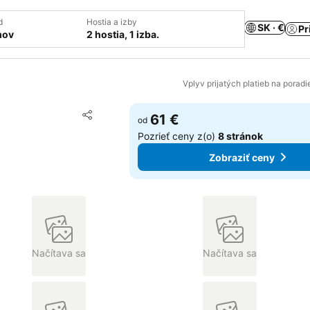
d
Hostia a izby
SK · €
Pr
mov
2 hostia, 1 izba.
Vplyv prijatých platieb na porad
Pridať do obľúbených
61 €
od
Zdieľať
Pozrieť ceny z(o)
8 stránok
Zobraziť ceny
Načítava sa
Načítava sa