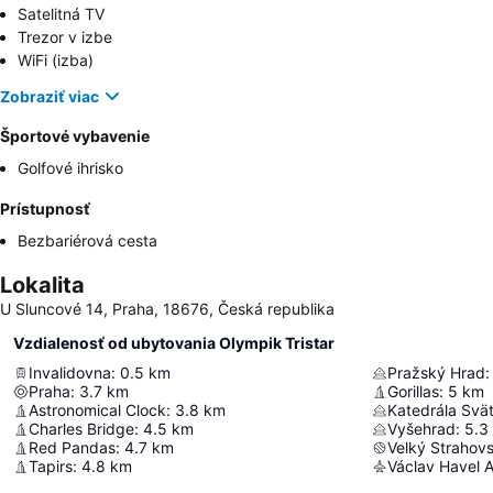
Satelitná TV
Trezor v izbe
WiFi (izba)
Zobraziť viac
Športové vybavenie
Golfové ihrisko
Prístupnosť
Bezbariérová cesta
Lokalita
U Sluncové 14, Praha, 18676, Česká republika
Vzdialenosť od ubytovania Olympik Tristar
Invalidovna
:
0.5
km
Pražský Hrad
:
Praha
:
3.7
km
Gorillas
:
5
km
Astronomical Clock
:
3.8
km
Katedrála Svät
Charles Bridge
:
4.5
km
Vyšehrad
:
5.3
Red Pandas
:
4.7
km
Velký Strahov
Tapirs
:
4.8
km
Václav Havel A