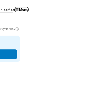
Menu
ihlásiť sa
ie výsledkov