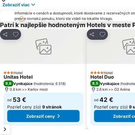
Zobraziť viac
Informácie o cenách a dostupnosti, ktoré dostávame z rezervačných st
presne rovnakú ponuku, ktorú ste videli na lokalite trivago.
Patrí k najlepšie hodnoteným Hotels v meste 
Pridať do obľúbených
Pridať do obľú
Zdieľať
Zdieľať
Hotel
Hotel
3 Počet hviezdičiek
4 Počet hviezdičiek
Unitas Hotel
Hotel Duo
9,6
8,5
Vynikajúce
(
hodnotenia: 6 518
)
Vynikajúce
(
hodnote
0.6 km >> Karlov most
2.6 km >> O2 Aréna
53 €
42 €
od
od
Pozrieť ceny z(o)
9 stránok
Pozrieť ceny z(o)
9 
Zobraziť ceny
Zobraziť c