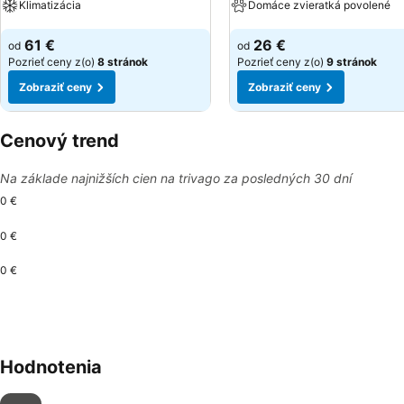
Klimatizácia
Domáce zvieratká povolené
Zobraziť ceny
Zobraziť ceny
61 €
26 €
od
od
Pozrieť ceny z(o)
8 stránok
Pozrieť ceny z(o)
9 stránok
Zobraziť ceny
Zobraziť ceny
Cenový trend
Na základe najnižších cien na trivago za posledných 30 dní
0 €
0 €
0 €
Hodnotenia