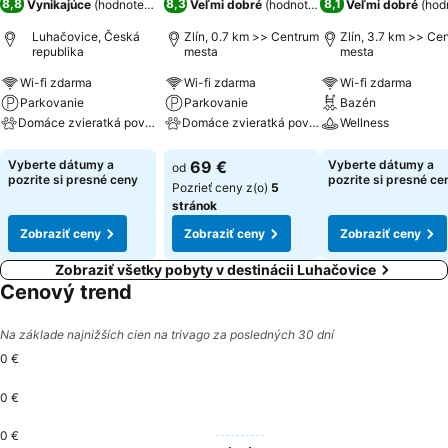
8,8
8,3
8,1
Vynikajúce
(
hodnotenia: 1 059
Veľmi dobré
)
(
hodnotenia: 2 290
Veľmi dobré
)
(
hod
Luhačovice, Česká
Zlín, 0.7 km >> Centrum
Zlín, 3.7 km >> Ce
republika
mesta
mesta
Wi-fi zdarma
Wi-fi zdarma
Wi-fi zdarma
Parkovanie
Parkovanie
Bazén
Domáce zvieratká povolené
Domáce zvieratká povolené
Wellness
Zobraziť ceny
Zobraziť ceny
Zobraziť ceny
Vyberte dátumy a
69 €
Vyberte dátumy a
od
pozrite si presné ceny
pozrite si presné ce
Pozrieť ceny z(o)
5
stránok
Zobraziť ceny
Zobraziť ceny
Zobraziť ceny
Zobraziť všetky pobyty v destinácii Luhačovice
Cenový trend
Na základe najnižších cien na trivago za posledných 30 dní
0 €
0 €
0 €