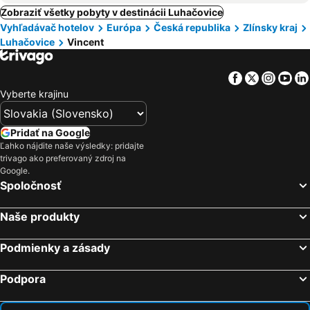
Zobraziť všetky pobyty v destinácii Luhačovice
Vyhľadávač hotelov
Európa
Česká republika
Zlínsky kraj
Luhačovice
Vincent
Facebook
Twitter
Insta
Yo
Vyberte krajinu
Pridať na Google
Ľahko nájdite naše výsledky: pridajte
trivago ako preferovaný zdroj na
Google.
Spoločnosť
Naše produkty
Podmienky a zásady
Podpora