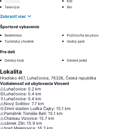
Krb
Televízor
fén
Zobraziť viac
Športové vybavenie
Bedminton
Požičovňa bicyklov
Turistiský chodník
Vodný park
Pre deti
Detský klub
Detské jedlá
Lokalita
Hradisko 467, Luhačovice, 76326, Česká republika
Vzdialenosť od ubytovania Vincent
Luhačovice
:
0.2
km
Luhačovice
:
0.4
km
Luhačovice
:
0.4
km
Nový Světlov
:
7.7
km
Zimní stadion Luďka Čajky
:
15.1
km
Památník Tomáše Bati
:
15.1
km
Chateau Vizovice
:
15.7
km
zámek Zlín
:
15.9
km
hrad Malenovice
:
16.3
km