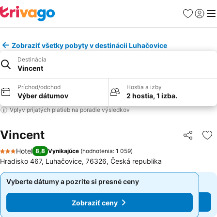
Obľúbené
Prihlási
Me
Zobraziť všetky pobyty v destinácii Luhačovice
Destinácia
Vincent
Príchod/odchod
Hostia a izby
Výber dátumov
2 hostia, 1 izba.
Vplyv prijatých platieb na poradie výsledkov
Vincent
Zdieľať
Pr
Hotel
8,8
Vynikajúce
(
hodnotenia: 1 059
)
3 Počet hviezdičiek
Hradisko 467, Luhačovice, 76326, Česká republika
Vyberte dátumy a pozrite si presné ceny
Vyberte dátumy a pozrite si presné ceny
Zobraziť ceny
Zobraziť ceny