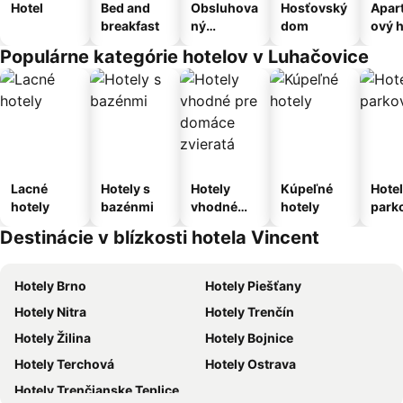
Hotel
Bed and
Obsluhova
Hosťovský
Apar
breakfast
ný
dom
ový h
apartmán
Populárne kategórie hotelov v Luhačovice
Lacné
Hotely s
Hotely
Kúpeľné
Hotel
hotely
bazénmi
vhodné
hotely
park
pre
m
Destinácie v blízkosti hotela Vincent
domáce
zvieratá
Hotely Brno
Hotely Piešťany
Hotely Nitra
Hotely Trenčín
Hotely Žilina
Hotely Bojnice
Hotely Terchová
Hotely Ostrava
Hotely Trenčianske Teplice