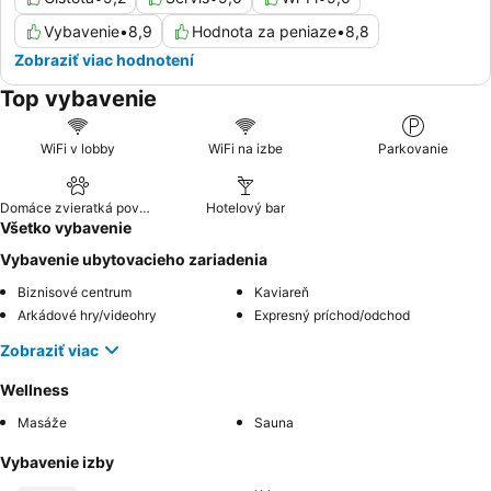
Vybavenie
•
8,9
Hodnota za peniaze
•
8,8
Zobraziť viac hodnotení
Top vybavenie
WiFi v lobby
WiFi na izbe
Parkovanie
Domáce zvieratká povolené
Hotelový bar
Všetko vybavenie
Vybavenie ubytovacieho zariadenia
Biznisové centrum
Kaviareň
Arkádové hry/videohry
Expresný príchod/odchod
Zobraziť viac
Wellness
Masáže
Sauna
Vybavenie izby