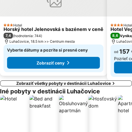
Hotel
Hote
3 Počet hviezdičiek
4 Počet hv
Horský hotel Jelenovská s bazénem v ceně
Hotel Ve
7,4
8,6
(
hodnotenia: 744
)
Vynika
Luhačovice, 18.5 km >> Centrum mesta
Luhačovi
Vyberte dátumy a pozrite si presné ceny
157
od
Pozrieť 
Zobraziť ceny
Zobraziť všetky pobyty v destinácii Luhačovice
Iné pobyty v destinácii Luhačovice