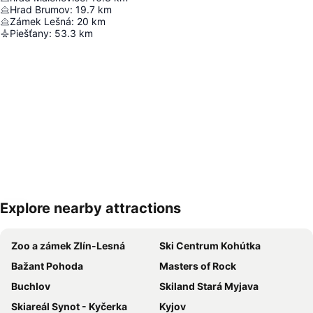
Hrad Brumov
:
19.7
km
Zámek Lešná
:
20
km
Piešťany
:
53.3
km
Explore nearby attractions
Rozbaliť mapu
Zoo a zámek Zlín-Lesná
Ski Centrum Kohútka
Bažant Pohoda
Masters of Rock
Buchlov
Skiland Stará Myjava
Skiareál Synot - Kyčerka
Kyjov