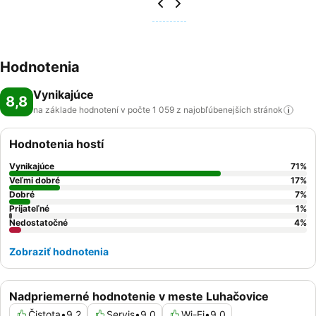
Hodnotenia
Vynikajúce
8,8
na základe hodnotení v počte 1 059 z najobľúbenejších
stránok
Hodnotenia hostí
Vynikajúce
71
%
Veľmi dobré
17
%
Dobré
7
%
Prijateľné
1
%
Nedostatočné
4
%
Zobraziť hodnotenia
Nadpriemerné hodnotenie v meste Luhačovice
Čistota
•
9,2
Servis
•
9,0
Wi-Fi
•
9,0