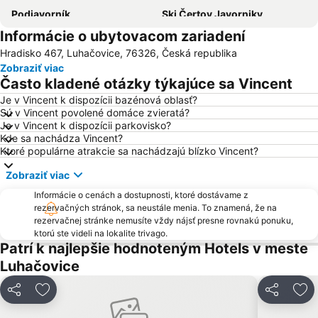
Podjavorník
Ski Čertov Javorniky
Informácie o ubytovacom zariadení
Kongresové centrum Zlín
Skipark Kálnica
Hradisko 467, Luhačovice, 76326, Česká republika
Milotice Castle
Bystřice pod Hostýnem
Zobraziť viac
Rusava
Mendl Ski
Často kladené otázky týkajúce sa Vincent
Saint Hostýn - Marian place
Ski Ráztoka
Je v Vincent k dispozícii bazénová oblasť?
Sú v Vincent povolené domáce zvieratá?
Je v Vincent k dispozícii parkovisko?
Kde sa nachádza Vincent?
Ktoré populárne atrakcie sa nachádzajú blízko Vincent?
Zobraziť viac
Informácie o cenách a dostupnosti, ktoré dostávame z
rezervačných stránok, sa neustále menia. To znamená, že na
rezervačnej stránke nemusíte vždy nájsť presne rovnakú ponuku,
ktorú ste videli na lokalite trivago.
Patrí k najlepšie hodnoteným Hotels v meste
Luhačovice
Zdieľať
Pridať do obľúbených
Zdieľať
Pri