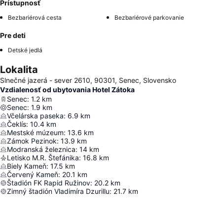
Prístupnosť
Bezbariérová cesta
Bezbariérové parkovanie
Pre deti
Detské jedlá
Lokalita
Slnečné jazerá - sever 2610, 90301, Senec, Slovensko
Vzdialenosť od ubytovania Hotel Zátoka
Senec
:
1.2
km
Senec
:
1.9
km
Včelárska paseka
:
6.9
km
Čeklís
:
10.4
km
Mestské múzeum
:
13.6
km
Zámok Pezinok
:
13.9
km
Modranská železnica
:
14
km
Letisko M.R. Štefánika
:
16.8
km
Biely Kameň
:
17.5
km
Červený Kameň
:
20.1
km
Štadión FK Rapid Ružinov
:
20.2
km
Zimný štadión Vladimíra Dzurillu
:
21.7
km