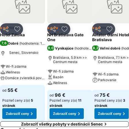
zimnú záhradu s výhľadom na jazero.
Hotel
Hotel
Hotel
3 Počet hviezdičiek
4 Počet hviezdičiek
3 Počet hviezdičiek
Zdieľať
Pridať do obľúbených
Zdieľať
Pridať do obľúbených
Zdieľať
Pridať d
Hotel Zátoka
NH Bratislava Gate
Aviator Garni Hote
One
Bratislava
7,6
Dobré
(
hodnotenia: 1 053
)
9,0
8,2
Vynikajúce
(
hodnotenia: 6 710
Veľmi dobré
)
(
hod
Senec, Slovensko
Bratislava, 5.9 km >>
Bratislava, 7.1 km 
Centrum mesta
Centrum mesta
Wi-fi zdarma
Wi-fi zdarma
Wellness
Wi-fi zdarma
Bazén
Domáce zvieratká povolené
Parkovanie
Wellness
55 €
od
96 €
75 €
od
od
Pozrieť ceny z(o)
5
Pozrieť ceny z(o)
11
Pozrieť ceny z(o)
3
stránok
stránok
stránok
Zobraziť ceny
Zobraziť ceny
Zobraziť ceny
Zobraziť všetky pobyty v destinácii Senec