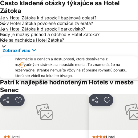
Často kladené otázky týkajúce sa Hotel
Lamač
Záhorská Bystrica
Zátoka
Devín
Podunajské Biskupice
Je v Hotel Zátoka k dispozícii bazénová oblasť?
Sú v Hotel Zátoka povolené domáce zvieratá?
Mlynská dolina
Čunovo
Je v Hotel Zátoka k dispozícii parkovisko?
Kedy je možný príchod a odchod v Hotel Zátoka?
Rusovce
Hrad Červený Kameň
Kde sa nachádza Hotel Zátoka?
Jarovce
Vrakuňa
Zobraziť viac
Slovenské národné divadlo
Aquapark Senec
Informácie o cenách a dostupnosti, ktoré dostávame z
Avion Shopping Park
Hviezdoslavovo námestie
rezervačných stránok, sa neustále menia. To znamená, že na
rezervačnej stránke nemusíte vždy nájsť presne rovnakú ponuku,
Pasienky
Aupark
ktorú ste videli na lokalite trivago.
Hlavné námestie
Trnávka
Patrí k najlepšie hodnoteným Hotels v meste
Senec
Most SNP
Bratislava Castle
Obchodná
Koliba
Zdieľať
Pridať do obľúbených
Zdieľať
Pridať do ob
Bratislava osobný prístav
Polus City Center
Kostol svätej Alžbety - Modrý kostolík
Vinohrady
Gabčíkovo - vodné dielo
Ahoj
Kuchajda
Čermáň
Hotel
Hotel