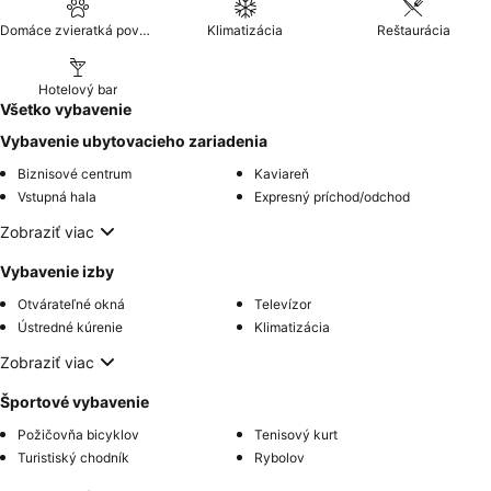
Domáce zvieratká povolené
Klimatizácia
Reštaurácia
Hotelový bar
Všetko vybavenie
Vybavenie ubytovacieho zariadenia
Biznisové centrum
Kaviareň
Vstupná hala
Expresný príchod/odchod
Zobraziť viac
Vybavenie izby
Otvárateľné okná
Televízor
Ústredné kúrenie
Klimatizácia
Zobraziť viac
Športové vybavenie
Požičovňa bicyklov
Tenisový kurt
Turistiský chodník
Rybolov