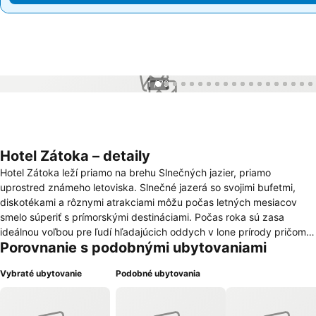
1 / 79
Hotel Zátoka – detaily
Hotel Zátoka leží priamo na brehu Slnečných jazier, priamo
uprostred známeho letoviska. Slnečné jazerá so svojimi bufetmi,
diskotékami a rôznymi atrakciami môžu počas letných mesiacov
smelo súperiť s prímorskými destináciami. Počas roka sú zasa
ideálnou voľbou pre ľudí hľadajúcich oddych v lone prírody pričom
Porovnanie s podobnými ubytovaniami
sú od Bratislavy vzdialený len 10 minút cesty autom. O vaše
potreby sa postará tím ľudí, ktorí milujú svoju prácu a ktorý sa
Vybraté ubytovanie
Podobné ubytovania
zaujímajú o každého hosťa osobitne. Nielen rodiny s deťmi ocenia
pohodlie vlastnej pláže s obsluhou, či chuť lahodných jedál na terase
priamo nad vodou. Počas zimných mesiacov môžete využiť našu