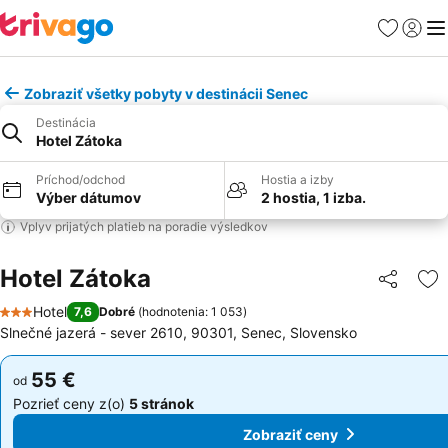
Obľúbené
Prihlási
Me
Zobraziť všetky pobyty v destinácii Senec
Destinácia
Hotel Zátoka
Príchod/odchod
Hostia a izby
Výber dátumov
2 hostia, 1 izba.
Vplyv prijatých platieb na poradie výsledkov
Hotel Zátoka
Zdieľať
Pr
Hotel
7,6
Dobré
(
hodnotenia: 1 053
)
3 Počet hviezdičiek
Slnečné jazerá - sever 2610, 90301, Senec, Slovensko
55 €
55 €
od
od
Pozrieť ceny z(o)
5 stránok
Pozrieť ceny z(o)
5 stránok
Zobraziť ceny
Zobraziť ceny