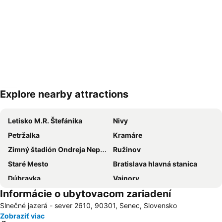
Explore nearby attractions
Rozbaliť mapu
Letisko M.R. Štefánika
Nivy
Petržalka
Kramáre
Zimný štadión Ondreja Nepelu
Ružinov
Staré Mesto
Bratislava hlavná stanica
Dúbravka
Vajnory
Informácie o ubytovacom zariadení
Termálne kúpalisko Vincov les
Devínska Nová Ves
Slnečné jazerá - sever 2610, 90301, Senec, Slovensko
Nové Mesto
Rača
Zobraziť viac
Incheba Expo Aréna
Karlova Ves