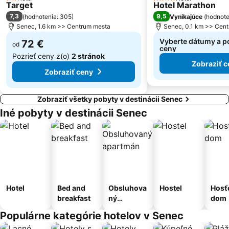
2 Počet hviezdičiek
4 Počet hviezdičiek
Target
Hotel Marathon
Ufo
ZOO Bratislava
7,3
9,5
(
hodnotenia: 305
)
Vynikajúce
(
hodnote
Lodenica
Pezinská Baba
Senec, 1.6 km >> Centrum mesta
Senec, 0.1 km >> Cen
Vyberte dátumy a po
72 €
od
ceny
Pozrieť ceny z(o)
2 stránok
Zobraziť c
Zobraziť ceny
Zobraziť všetky pobyty v destinácii Senec
Iné pobyty v destinácii Senec
Hotel
Bed and
Obsluhova
Hostel
Hosť
breakfast
ný
dom
apartmán
Populárne kategórie hotelov v Senec