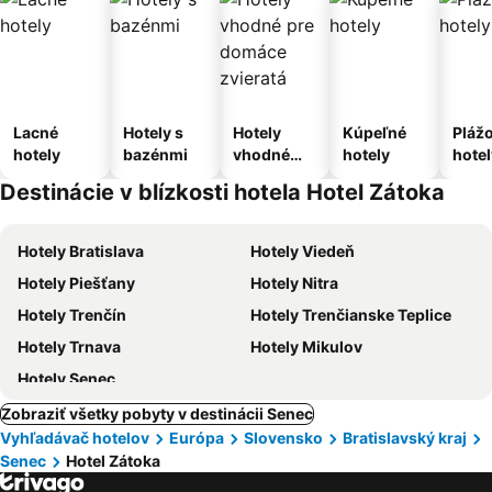
Lacné
Hotely s
Hotely
Kúpeľné
Pláž
hotely
bazénmi
vhodné
hotely
hotel
pre
Destinácie v blízkosti hotela Hotel Zátoka
domáce
zvieratá
Hotely Bratislava
Hotely Viedeň
Hotely Piešťany
Hotely Nitra
Hotely Trenčín
Hotely Trenčianske Teplice
Hotely Trnava
Hotely Mikulov
Hotely Senec
Zobraziť všetky pobyty v destinácii Senec
Vyhľadávač hotelov
Európa
Slovensko
Bratislavský kraj
Senec
Hotel Zátoka