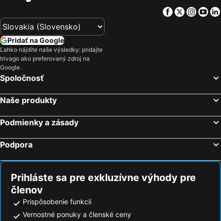
Facebook
Twitter
Insta
Yo
Pridať na Google
Ľahko nájdite naše výsledky: pridajte
trivago ako preferovaný zdroj na
Google.
Spoločnosť
Naše produkty
Podmienky a zásady
Podpora
Prihláste sa pre exkluzívne výhody pre
členov
Prispôsobenie funkcií
Vernostné ponuky a členské ceny