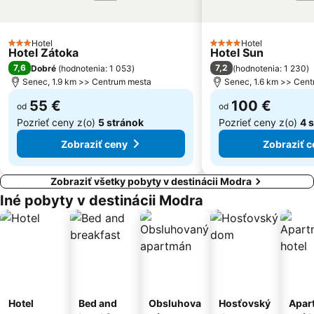
ZOO Bratislava
Ufo
Lodenica
Pezinská Baba
Hotel
Hotel
3 Počet hviezdičiek
4 Počet hviezdičiek
Hotel Zátoka
Hotel Sun
7,6
7,2
Dobré
(
hodnotenia: 1 053
)
(
hodnotenia: 1 230
)
Senec, 1.9 km >> Centrum mesta
Senec, 1.6 km >> Cen
55 €
100 €
od
od
Pozrieť ceny z(o)
5 stránok
Pozrieť ceny z(o)
4 
Zobraziť ceny
Zobraziť c
Zobraziť všetky pobyty v destinácii Modra
Iné pobyty v destinácii Modra
Hotel
Bed and
Obsluhova
Hosťovský
Apar