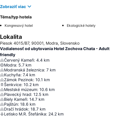
Zobraziť viac
Téma/typ hotela
Kongresový hotel
Ekologické hotely
Lokalita
Piesok 4015/B7, 90001, Modra, Slovensko
Vzdialenosť od ubytovania Hotel Zochova Chata - Adult
friendly
Červený Kameň
:
4.4
km
Modra
:
5.7
km
Modranská železnica
:
7
km
Kuchyňa
:
7.4
km
Zámok Pezinok
:
10.1
km
Šenkvice
:
10.2
km
Mestské múzeum
:
10.6
km
Plavecký hrad
:
12.5
km
Biely Kameň
:
14.7
km
Pajštún
:
18.6
km
Dračí hrádok
:
18.7
km
Letisko M.R. Štefánika
:
24.2
km