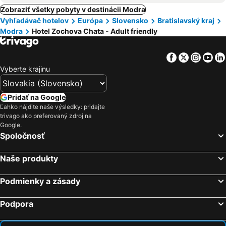
Zobraziť všetky pobyty v destinácii Modra
Vyhľadávač hotelov
Európa
Slovensko
Bratislavský kraj
Modra
Hotel Zochova Chata - Adult friendly
Facebook
Twitter
Insta
Yo
Vyberte krajinu
Pridať na Google
Ľahko nájdite naše výsledky: pridajte
trivago ako preferovaný zdroj na
Google.
Spoločnosť
Naše produkty
Podmienky a zásady
Podpora