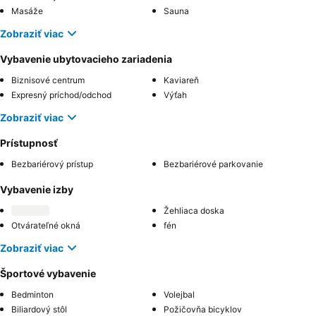
Masáže
Sauna
Zobraziť viac
Vybavenie ubytovacieho zariadenia
Biznisové centrum
Kaviareň
Expresný príchod/odchod
Výťah
Zobraziť viac
Prístupnosť
Bezbariérový prístup
Bezbariérové parkovanie
Vybavenie izby
Žehliaca doska
Otvárateľné okná
fén
Zobraziť viac
Športové vybavenie
Bedminton
Volejbal
Biliardový stôl
Požičovňa bicyklov