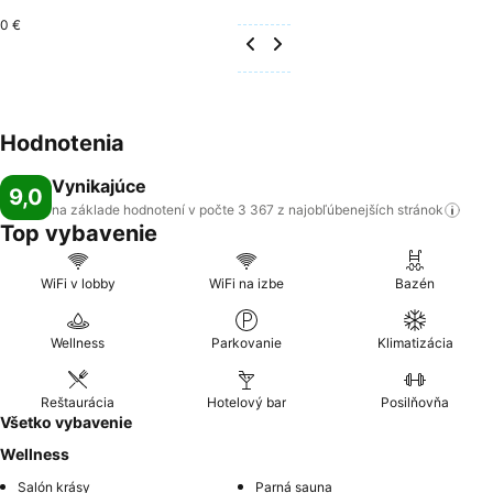
0 €
Hodnotenia
Vynikajúce
9,0
na základe hodnotení v počte 3 367 z najobľúbenejších
stránok
Top vybavenie
WiFi v lobby
WiFi na izbe
Bazén
Wellness
Parkovanie
Klimatizácia
Reštaurácia
Hotelový bar
Posilňovňa
Všetko vybavenie
Wellness
Salón krásy
Parná sauna