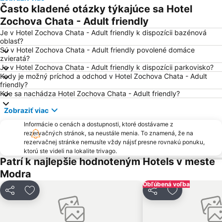
Incheba Expo Aréna
Karlova Ves
Často kladené otázky týkajúce sa Hotel
Lamač
Záhorská Bystrica
Zochova Chata - Adult friendly
Devín
Podunajské Biskupice
Je v Hotel Zochova Chata - Adult friendly k dispozícii bazénová
oblasť?
Mlynská dolina
Čunovo
Sú v Hotel Zochova Chata - Adult friendly povolené domáce
zvieratá?
Rusovce
Hrad Červený Kameň
Je v Hotel Zochova Chata - Adult friendly k dispozícii parkovisko?
Jarovce
Vrakuňa
Kedy je možný príchod a odchod v Hotel Zochova Chata - Adult
friendly?
Slovenské národné divadlo
Aquapark Senec
Kde sa nachádza Hotel Zochova Chata - Adult friendly?
Avion Shopping Park
Hviezdoslavovo námestie
Zobraziť viac
Kúpele Piešťany
Železničná stanica Piešťany
Informácie o cenách a dostupnosti, ktoré dostávame z
Pasienky
Aupark
rezervačných stránok, sa neustále menia. To znamená, že na
rezervačnej stránke nemusíte vždy nájsť presne rovnakú ponuku,
Hlavné námestie
Trnávka
ktorú ste videli na lokalite trivago.
Patrí k najlepšie hodnoteným Hotels v meste
Most SNP
Bratislava Castle
Modra
Obchodná
Koliba
Obľúbená voľba
Bratislava osobný prístav
Polus City Center
Zdieľať
Pridať do obľúbených
Zdieľať
Pridať do ob
Kostol svätej Alžbety - Modrý kostolík
Vinohrady
Ahoj
Kuchajda