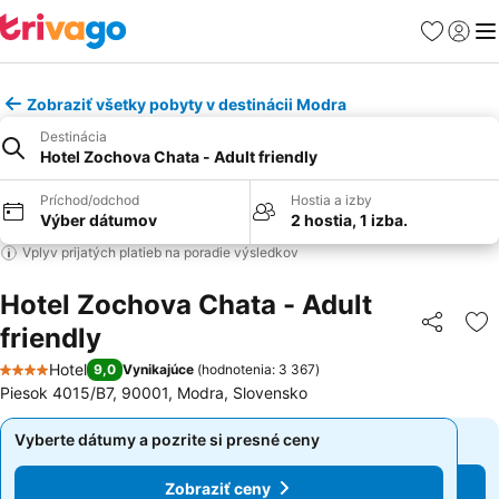
Obľúbené
Prihlási
Me
Zobraziť všetky pobyty v destinácii Modra
Destinácia
Hotel Zochova Chata - Adult friendly
Príchod/odchod
Hostia a izby
Výber dátumov
2 hostia, 1 izba.
Vplyv prijatých platieb na poradie výsledkov
Hotel Zochova Chata - Adult
friendly
Zdieľať
Pr
Hotel
9,0
Vynikajúce
(
hodnotenia: 3 367
)
4 Počet hviezdičiek
Piesok 4015/B7, 90001, Modra, Slovensko
Vyberte dátumy a pozrite si presné ceny
Vyberte dátumy a pozrite si presné ceny
Zobraziť ceny
Zobraziť ceny