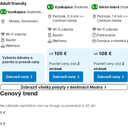
Adult friendly
8,7
8,4
Vynikajúce
(
hodnotenia: 1 538
Veľmi dobré
)
(
hod
9,0
Vynikajúce
(
hodnotenia: 3 367
)
Pezinok, 0.4 km >>
Pezinok, 1.4 km >>
Centrum mesta
Centrum mesta
Modra, Slovensko
Wi-fi zdarma
Wi-fi zdarma
Wi-fi zdarma
Bazén
Parkovanie
Bazén
Wellness
Wellness
Zobraziť ceny
Zobraziť ceny
105 €
108 €
od
od
Zobraziť ceny
Vyberte dátumy a
pozrite si presné ceny
Pozrieť ceny z(o)
2
Pozrieť ceny z(o)
2
stránok
stránok
Zobraziť ceny
Zobraziť ceny
Zobraziť ceny
Zobraziť všetky pobyty v destinácii Modra
Cenový trend
Na základe najnižších cien na trivago za posledných 30 dní
0 €
0 €