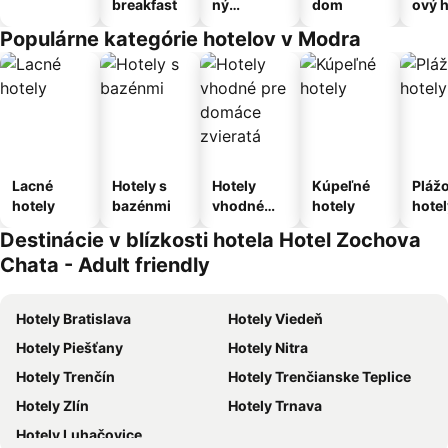
breakfast
ný
dom
ový h
apartmán
Populárne kategórie hotelov v Modra
Lacné
Hotely s
Hotely
Kúpeľné
Pláž
hotely
bazénmi
vhodné
hotely
hotel
pre
Destinácie v blízkosti hotela Hotel Zochova
domáce
Chata - Adult friendly
zvieratá
Hotely Bratislava
Hotely Viedeň
Hotely Piešťany
Hotely Nitra
Hotely Trenčín
Hotely Trenčianske Teplice
Hotely Zlín
Hotely Trnava
Hotely Luhačovice