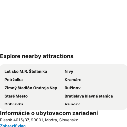
Explore nearby attractions
Rozbaliť mapu
Letisko M.R. Štefánika
Nivy
Petržalka
Kramáre
Zimný štadión Ondreja Nepelu
Ružinov
Staré Mesto
Bratislava hlavná stanica
Dúbravka
Vajnory
Informácie o ubytovacom zariadení
Termálne kúpalisko Vincov les
Devínska Nová Ves
Piesok 4015/B7, 90001, Modra, Slovensko
Nové Mesto
Rača
Zobraziť viac