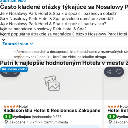
Zobraziť viac
Často kladené otázky týkajúce sa Nosalowy P
Je v Nosalowy Park Hotel & Spa k dispozícii bazénová oblasť?
Sú v Nosalowy Park Hotel & Spa povolené domáce zvieratá?
Je v Nosalowy Park Hotel & Spa k dispozícii parkovisko?
Kde sa nachádza Nosalowy Park Hotel & Spa?
Ktoré populárne atrakcie sa nachádzajú blízko Nosalowy Park Hotel
Zobraziť viac
Informácie o cenách a dostupnosti, ktoré dostávame z rezervačných st
presne rovnakú ponuku, ktorú ste videli na lokalite trivago.
Patrí k najlepšie hodnoteným Hotels v meste
Obľúbená voľba
Pridať do obľúbených
Prida
Zdieľať
Zdieľať
Hotel
Hote
5 Počet hviezdičiek
4 Počet hv
Radisson Blu Hotel & Residences Zakopane
Hotel Be
8,8
8,9
Vynikajúce
(
hodnotenia: 9 876
)
Vynika
Zakopané, 1.3 km >> Centrum mesta
Zakopané