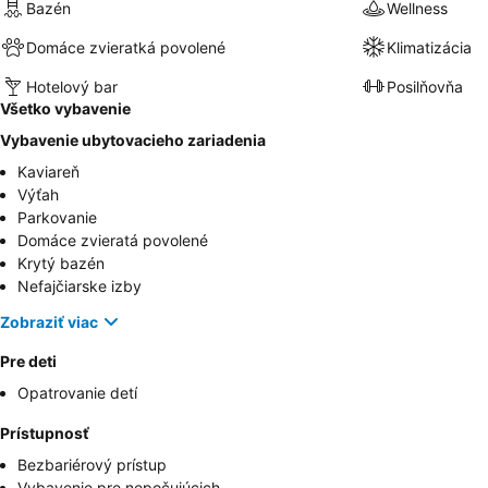
Bazén
Wellness
Domáce zvieratká povolené
Klimatizácia
Hotelový bar
Posilňovňa
Všetko vybavenie
Vybavenie ubytovacieho zariadenia
Kaviareň
Výťah
Parkovanie
Domáce zvieratá povolené
Krytý bazén
Nefajčiarske izby
Zobraziť viac
Pre deti
Opatrovanie detí
Prístupnosť
Bezbariérový prístup
Vybavenie pre nepočujúcich