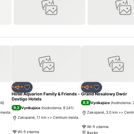
ch
Pridať do obľúbených
Pridať do obľúbe
Hotel
Hotel
4 Počet hviezdičiek
4 Počet hviezdičiek
Zdieľať
Zdieľať
Hotel Aquarion Family & Friends -
Grand Nosalowy Dwór
Destigo Hotels
8,9
36
)
Vynikajúce
(
hodnotenia: 
9,2
Vynikajúce
(
hodnotenia: 8 241
)
 mesta
Zakopané, 3.0 km >> Cent
Zakopané, 1.1 km >> Centrum mesta
Wi-fi zdarma
Wi-fi zdarma
Bazén