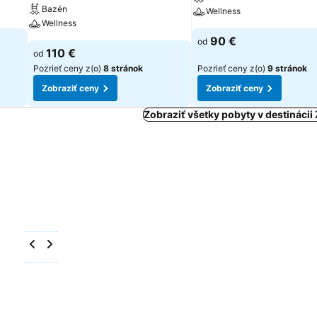
Bazén
Wellness
Wellness
90 €
od
110 €
od
Pozrieť ceny z(o)
8 stránok
Pozrieť ceny z(o)
9 stránok
Zobraziť ceny
Zobraziť ceny
Zobraziť všetky pobyty v destináci