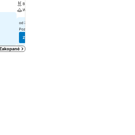
Bazén
Wellness
Wellness
94 €
od
88 €
od
Pozrieť ceny z(o)
7 stránok
Pozrieť ceny z(o)
3 stráno
Zobraziť ceny
Zobraziť ceny
i Zakopané