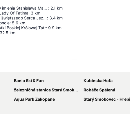
Wielka Krokiew imienia Stanisława Marusarza
:
2.1
km
 Lady Of Fatima
:
3
km
Kaplica pw. Najświętszego Serca Jezusa w Jaszczurówce
:
3.4
km
oncie
:
5.6
km
tki Boskiej Królowej Tatr
:
9.9
km
32.5
km
Rozbaliť mapu
Bania Ski & Fun
Kubínska Hoľa
železničná stanica Starý Smokovec
Roháče Spálená
Aqua Park Zakopane
Starý Smokovec - Hrebienok