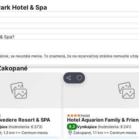
ark Hotel & Spa
 & Spa?
ránok, sa neustále menia. To znamená, že na rezervačnej stránke nemusíte vždy 
 Zakopané
ť do obľúbených
Pridať do obľúbených
Zdieľať
l
Hotel
iezdičiek
4 Počet hviezdičiek
lvedere Resort & SPA
Hotel Aquarion Family & Frien
9,2
júce
(
hodnotenia: 6 373
)
Vynikajúce
(
hodnotenia: 8 241
)
, 1.3 km >> Centrum mesta
Zakopané, 1.1 km >> Centrum mesta