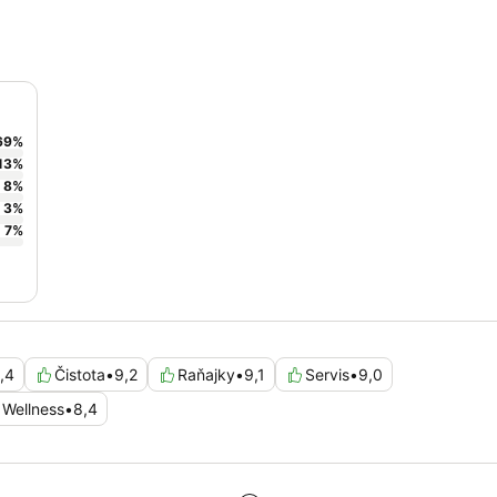
69
%
13
%
8
%
3
%
7
%
,4
Čistota
•
9,2
Raňajky
•
9,1
Servis
•
9,0
Wellness
•
8,4