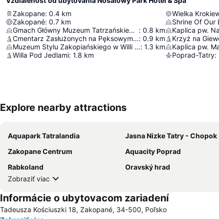
Vzdialenosť od ubytovania Nosalowy Park Hotel & Spa
Zakopane
:
0.4
km
Zakopané
:
0.7
km
Shrine Of Our
Gmach Główny Muzeum Tatrzańskiego im. dra Tytusa Chałubińskiego
:
0.8
km
Cmentarz Zasłużonych na Pęksowym Brzyzku
:
0.9
km
Krzyż na Giew
Muzeum Stylu Zakopiańskiego w Willi Koliba
:
1.3
km
Kaplica pw. Ma
Willa Pod Jedlami
:
1.8
km
Poprad-Tatry
:
Explore nearby attractions
Aquapark Tatralandia
Jasna Nizke Tatry - Chopok
Zakopane Centrum
Aquacity Poprad
Rabkoland
Oravský hrad
Zobraziť viac
Informácie o ubytovacom zariadení
Tadeusza Kościuszki 18, Zakopané, 34-500, Poľsko