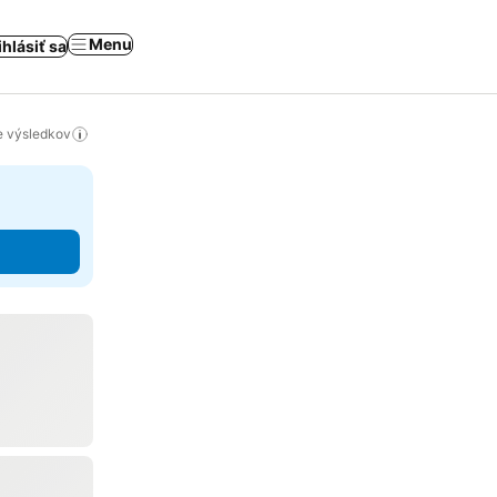
Menu
ihlásiť sa
ie výsledkov