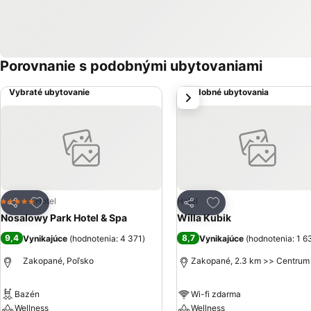
Porovnanie s podobnými ubytovaniami
Vybraté ubytovanie
Podobné ubytovania
next
Pridať do obľúbených
Pridať do obľúbený
Hotel
Hotel
5 Počet hviezdičiek
Zdieľať
Zdieľať
Nosalowy Park Hotel & Spa
Willa Kubik
9,4
8,7
Vynikajúce
(
hodnotenia: 4 371
)
Vynikajúce
(
hodnotenia: 1 6
Zakopané, Poľsko
Zakopané, 2.3 km >> Centrum
Bazén
Wi-fi zdarma
Wellness
Wellness