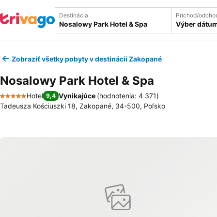
Destinácia
Príchod/odcho
Výber dátu
Zobraziť všetky pobyty v destinácii Zakopané
Nosalowy Park Hotel & Spa
Hotel
Vynikajúce
(
hodnotenia: 4 371
)
9,4
5 Počet hviezdičiek
Tadeusza Kościuszki 18, Zakopané, 34-500, Poľsko