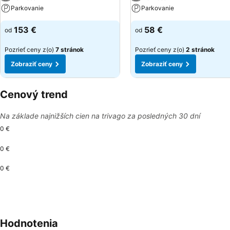
Parkovanie
Parkovanie
153 €
58 €
od
od
Pozrieť ceny z(o)
7 stránok
Pozrieť ceny z(o)
2 stránok
Zobraziť ceny
Zobraziť ceny
Cenový trend
Na základe najnižších cien na trivago za posledných 30 dní
0 €
0 €
0 €
Hodnotenia