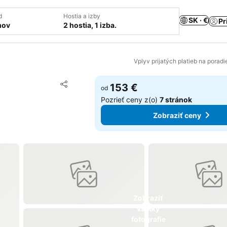
d
Hostia a izby
SK · €
Pr
mov
2 hostia, 1 izba.
Vplyv prijatých platieb na porad
Pridať do obľúbených
153 €
od
Zdieľať
Pozrieť ceny z(o)
7 stránok
Zobraziť ceny