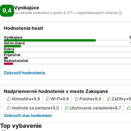
Vynikajúce
9,4
na základe hodnotení v počte 4 371 z najobľúbenejších
stránok
Hodnotenia hostí
Vynikajúce
Veľmi dobré
Dobré
Prijateľné
Nedostatočné
Zobraziť hodnotenia
Nadpriemerné hodnotenie v meste Zakopané
Atmosféra
•
9,8
Wi-Fi
•
9,6
Poloha
•
9,4
Zážitky
•
9
Hodnota za peniaze
•
9,0
Ubytovacie zariadenie
•
8,7
Zobraziť viac hodnotení
Top vybavenie