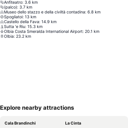
Anfiteatro
:
3.6
km
(palco)
:
3.7
km
Museo dello stazzo e della civiltà contadina
:
6.8
km
Spogliatoi
:
13
km
Castello della Fava
:
14.9
km
Sutta 'e Riu
:
15.3
km
Olbia Costa Smeralda International Airport
:
20.1
km
Olbia
:
23.2
km
Explore nearby attractions
Rozbaliť mapu
Cala Brandinchi
La Cinta