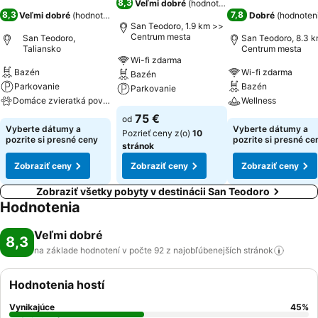
8,3
Veľmi dobré
(
hodnotenia: 1 299
)
8,3
7,8
Veľmi dobré
(
hodnotenia: 92
)
Dobré
(
hodnoteni
San Teodoro, 1.9 km >>
Centrum mesta
San Teodoro,
San Teodoro, 8.3 
Taliansko
Centrum mesta
Wi-fi zdarma
Bazén
Wi-fi zdarma
Bazén
Parkovanie
Bazén
Parkovanie
Domáce zvieratká povolené
Wellness
75 €
od
Vyberte dátumy a
Vyberte dátumy a
Pozrieť ceny z(o)
10
pozrite si presné ceny
pozrite si presné ce
stránok
Zobraziť ceny
Zobraziť ceny
Zobraziť ceny
Zobraziť všetky pobyty v destinácii San Teodoro
Hodnotenia
Veľmi dobré
8,3
na základe hodnotení v počte 92 z najobľúbenejších
stránok
Hodnotenia hostí
Vynikajúce
45
%