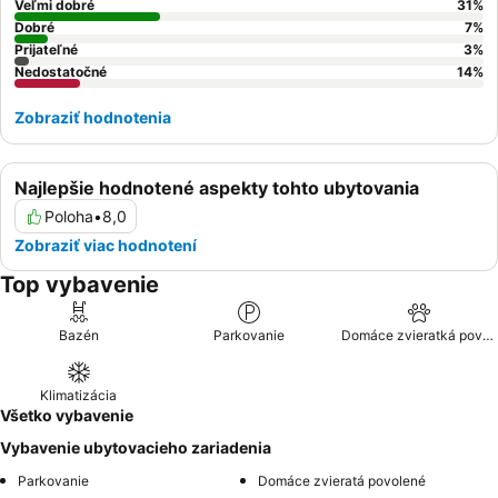
Veľmi dobré
31
%
Dobré
7
%
Prijateľné
3
%
Nedostatočné
14
%
Zobraziť hodnotenia
Najlepšie hodnotené aspekty tohto ubytovania
Poloha
•
8,0
Zobraziť viac hodnotení
Top vybavenie
Bazén
Parkovanie
Domáce zvieratká povolené
Klimatizácia
Všetko vybavenie
Vybavenie ubytovacieho zariadenia
Parkovanie
Domáce zvieratá povolené