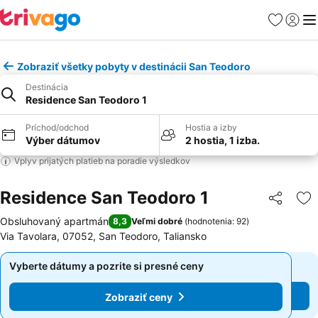
Obľúbené
Prihlási
Me
Zobraziť všetky pobyty v destinácii San Teodoro
Destinácia
Residence San Teodoro 1
Príchod/odchod
Hostia a izby
Výber dátumov
2 hostia, 1 izba.
Vplyv prijatých platieb na poradie výsledkov
Residence San Teodoro 1
Zdieľať
Pr
Obsluhovaný apartmán
8,3
Veľmi dobré
(
hodnotenia: 92
)
Via Tavolara, 07052, San Teodoro, Taliansko
Vyberte dátumy a pozrite si presné ceny
Vyberte dátumy a pozrite si presné ceny
Zobraziť ceny
Zobraziť ceny