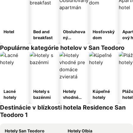
Hotel
Bed and
Obsluhova
Hosťovský
Apar
breakfast
ný
dom
ový h
apartmán
Populárne kategórie hotelov v San Teodoro
Lacné
Hotely s
Hotely
Kúpeľné
Pláž
hotely
bazénmi
vhodné
hotely
hotel
pre
Destinácie v blízkosti hotela Residence San
domáce
Teodoro 1
zvieratá
Hotely San Teodoro
Hotely Olbia