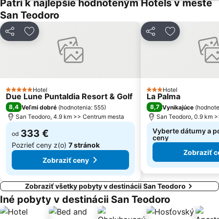
Patrí k najlepšie hodnoteným Hotels v meste
San Teodoro
Zdieľať
Pridať do obľúbených
Zdieľať
Pridať do ob
Hotel
Hotel
5 Počet hviezdičiek
3 Počet hviezdičiek
Due Lune Puntaldia Resort & Golf
La Palma
8,4
8,7
Veľmi dobré
(
hodnotenia: 555
)
Vynikajúce
(
hodnote
San Teodoro, 4.9 km >> Centrum mesta
San Teodoro, 0.9 km 
Vyberte dátumy a po
333 €
od
ceny
Pozrieť ceny z(o)
7 stránok
Zobraziť c
Zobraziť ceny
Zobraziť všetky pobyty v destinácii San Teodoro
Iné pobyty v destinácii San Teodoro