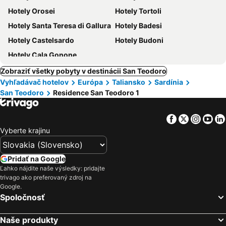
Hotely Orosei
Hotely Tortoli
Hotely Santa Teresa di Gallura
Hotely Badesi
Hotely Castelsardo
Hotely Budoni
Hotely Cala Gonone
Zobraziť všetky pobyty v destinácii San Teodoro
Vyhľadávač hotelov
Európa
Taliansko
Sardínia
San Teodoro
Residence San Teodoro 1
Facebook
Twitter
Insta
Yo
Vyberte krajinu
Pridať na Google
Ľahko nájdite naše výsledky: pridajte
trivago ako preferovaný zdroj na
Google.
Spoločnosť
Naše produkty