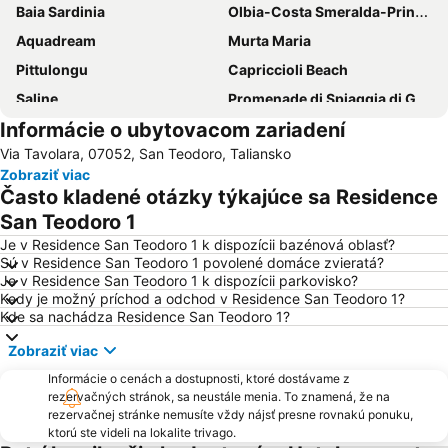
Baia Sardinia
Olbia-Costa Smeralda-Prince Karim Aga Khan IV Airport
Aquadream
Murta Maria
Pittulongu
Capriccioli Beach
Saline
Promenade di Spiaggia di Golfo Aranci
Informácie o ubytovacom zariadení
Capo Cosa Cavallo
Porto Istana
Via Tavolara, 07052, San Teodoro, Taliansko
Lu Impustu
Porto di Golfo Aranci
Zobraziť viac
Spiaggia dei sassi
Marina di Orosei
Často kladené otázky týkajúce sa Residence
Le Saline
Caprera: Due Mari
San Teodoro 1
Punta Molara
Porto Taverna
Je v Residence San Teodoro 1 k dispozícii bazénová oblasť?
Sú v Residence San Teodoro 1 povolené domáce zvieratá?
Bados
Spiaggia Ira
Je v Residence San Teodoro 1 k dispozícii parkovisko?
Kedy je možný príchod a odchod v Residence San Teodoro 1?
Liscia Ruja
Strada panoramica di Costa Smeralda
Kde sa nachádza Residence San Teodoro 1?
Caprera: Relitto
Zobraziť viac
Informácie o cenách a dostupnosti, ktoré dostávame z
rezervačných stránok, sa neustále menia. To znamená, že na
rezervačnej stránke nemusíte vždy nájsť presne rovnakú ponuku,
ktorú ste videli na lokalite trivago.