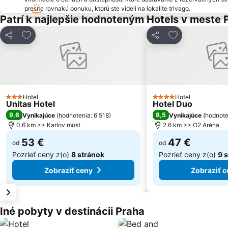
presne rovnakú ponuku, ktorú ste videli na lokalite trivago.
Patrí k najlepšie hodnoteným Hotels v meste 
Pridať do obľúbených
Pridať do obľú
Zdieľať
Zdieľať
Hotel
Hotel
3 Počet hviezdičiek
4 Počet hviezdičiek
Unitas Hotel
Hotel Duo
9,6
8,5
Vynikajúce
(
hodnotenia: 6 518
)
Vynikajúce
(
hodnote
0.6 km >> Karlov most
2.6 km >> O2 Aréna
53 €
47 €
od
od
Pozrieť ceny z(o)
8 stránok
Pozrieť ceny z(o)
9 
Zobraziť ceny
Zobraziť c
Iné pobyty v destinácii Praha