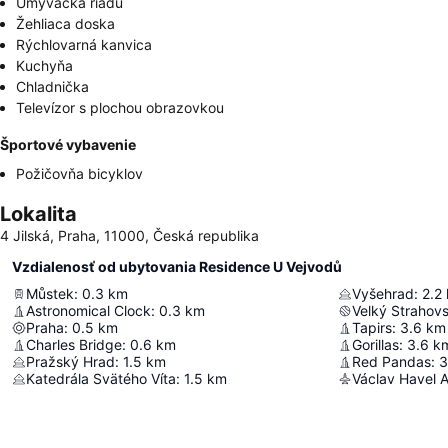
Umývačka riadu
Žehliaca doska
Rýchlovarná kanvica
Kuchyňa
Chladnička
Televízor s plochou obrazovkou
Športové vybavenie
Požičovňa bicyklov
Lokalita
4 Jilská, Praha, 11000, Česká republika
Vzdialenosť od ubytovania Residence U Vejvodů
Můstek
:
0.3
km
Vyšehrad
:
2.2
Astronomical Clock
:
0.3
km
Velký Strahov
Praha
:
0.5
km
Tapirs
:
3.6
km
Charles Bridge
:
0.6
km
Gorillas
:
3.6
k
Pražský Hrad
:
1.5
km
Red Pandas
:
3
Katedrála Svätého Víta
:
1.5
km
Václav Havel A