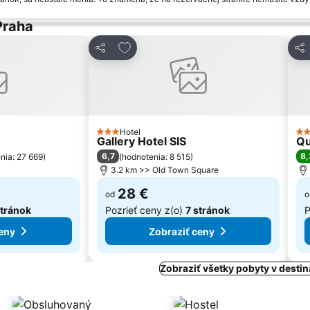
Praha
bených
Pridať do obľúbených
Zdieľať
Zdi
Hotel
3 Počet hviezdičiek
4 P
Gallery Hotel SIS
Qu
6,7
8,
nia: 27 669
)
(
hodnotenia: 8 515
)
3.2 km >> Old Town Square
28 €
od
o
stránok
Pozrieť ceny z(o)
7 stránok
P
eny
Zobraziť ceny
Zobraziť všetky pobyty v destin