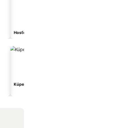
Hosťovský dom
Apartmánový hotel
Kúpeľné hotely
Hotely s parkovaním