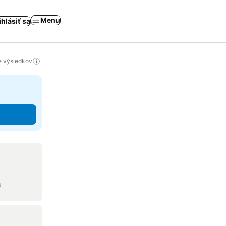
Menu
ihlásiť sa
ie výsledkov
a