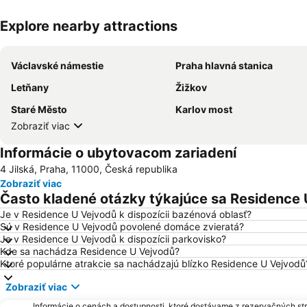
Explore nearby attractions
Václavské námestie
Praha hlavná stanica
Letňany
Žižkov
Staré Město
Karlov most
Zobraziť viac
Informácie o ubytovacom zariadení
4 Jilská, Praha, 11000, Česká republika
Zobraziť viac
Často kladené otázky týkajúce sa Residence
Je v Residence U Vejvodů k dispozícii bazénová oblasť?
Sú v Residence U Vejvodů povolené domáce zvieratá?
Je v Residence U Vejvodů k dispozícii parkovisko?
Kde sa nachádza Residence U Vejvodů?
Ktoré populárne atrakcie sa nachádzajú blízko Residence U Vejvodů
Zobraziť viac
Informácie o cenách a dostupnosti, ktoré dostávame z rezervačných st