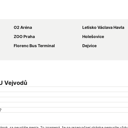
Rozbaliť mapu
O2 Aréna
Letisko Václava Havla
ZOO Praha
Holešovice
Florenc Bus Terminal
Dejvice
 U Vejvodů
?
ránok, sa neustále menia. To znamená, že na rezervačnej stránke nemusíte vždy 