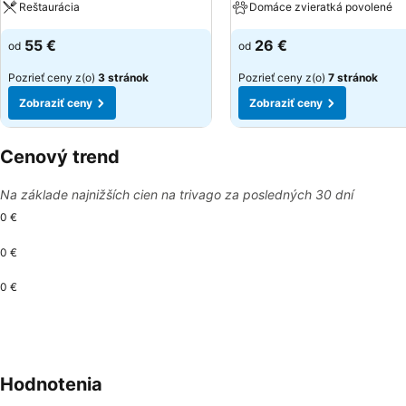
Reštaurácia
Domáce zvieratká povolené
55 €
26 €
od
od
Pozrieť ceny z(o)
3 stránok
Pozrieť ceny z(o)
7 stránok
Zobraziť ceny
Zobraziť ceny
Cenový trend
Na základe najnižších cien na trivago za posledných 30 dní
0 €
0 €
0 €
Hodnotenia