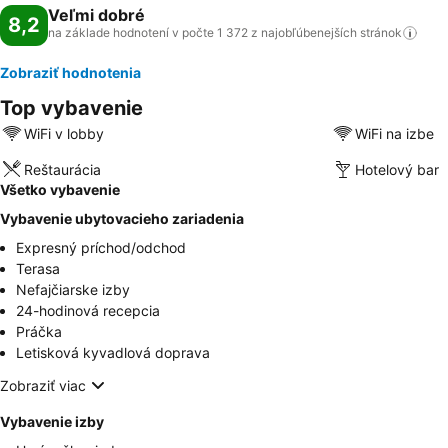
Veľmi dobré
8,2
na základe hodnotení v počte 1 372 z najobľúbenejších
stránok
Zobraziť hodnotenia
Top vybavenie
WiFi v lobby
WiFi na izbe
Reštaurácia
Hotelový bar
Všetko vybavenie
Vybavenie ubytovacieho zariadenia
Expresný príchod/odchod
Terasa
Nefajčiarske izby
24-hodinová recepcia
Práčka
Letisková kyvadlová doprava
Zobraziť viac
Vybavenie izby