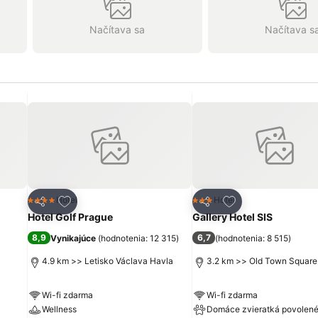
Načítava sa
Načítava s
ch
Pridať do obľúbených
Pridať do obľúbe
Hotel
Hotel
4 Počet hviezdičiek
3 Počet hviezdičiek
Zdieľať
Zdieľať
Hotel Golf Prague
Gallery Hotel SIS
8,9
6,7
Vynikajúce
(
hodnotenia: 12 315
)
(
hodnotenia: 8 515
)
4.9 km >> Letisko Václava Havla
3.2 km >> Old Town Square
Wi-fi zdarma
Wi-fi zdarma
Wellness
Domáce zvieratká povolen