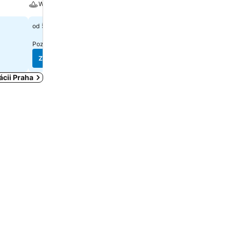
Wellness
Parkovanie
50 €
80 €
od
od
Pozrieť ceny z(o)
9 stránok
Pozrieť ceny z(o)
7 stráno
Zobraziť ceny
Zobraziť ceny
ácii Praha