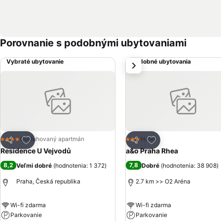
Porovnanie s podobnými ubytovaniami
Vybraté ubytovanie
Podobné ubytovania
next
Pridať do obľúbených
Pridať do obľúbený
Obsluhovaný apartmán
Hotel
4 Počet hviezdičiek
3 Počet hviezdičiek
Zdieľať
Zdieľať
Residence U Vejvodů
a&o Praha Rhea
8,2
7,8
Veľmi dobré
(
hodnotenia: 1 372
)
Dobré
(
hodnotenia: 38 908
)
Praha, Česká republika
2.7 km >> O2 Aréna
Wi-fi zdarma
Wi-fi zdarma
Parkovanie
Parkovanie