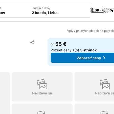
d
Hostia a izby
SK · €
Pr
mov
2 hostia, 1 izba.
Vplyv prijatých platieb na porad
Pridať do obľúbených
55 €
od
Zdieľať
Pozrieť ceny z(o)
3 stránok
Zobraziť ceny
Načítava sa
Načítava s