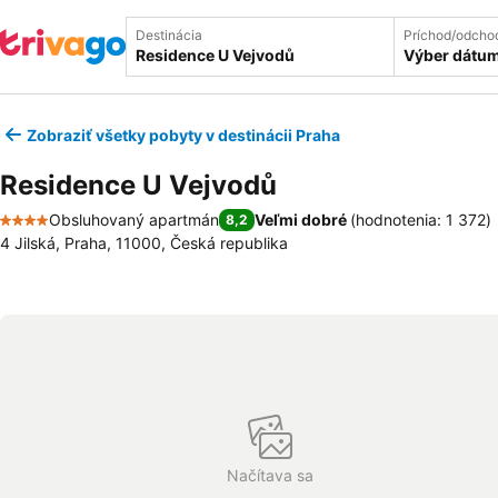
Destinácia
Príchod/odcho
Výber dátu
Zobraziť všetky pobyty v destinácii Praha
Residence U Vejvodů
Obsluhovaný apartmán
Veľmi dobré
(
hodnotenia: 1 372
)
8,2
4 Počet hviezdičiek
4 Jilská, Praha, 11000, Česká republika
Načítava sa