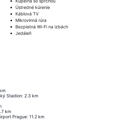
Kúpeľňa so sprchou
Ústredné kúrenie
Káblová TV
Mikrovlnná rúra
Bezplatná Wi-Fi na izbách
Jedáleň
km
ský Stadion
:
2.3
km
m
.7
km
irport Prague
:
11.2
km