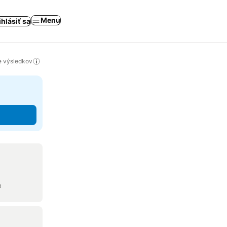
Menu
ihlásiť sa
ie výsledkov
a