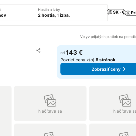
d
Hostia a izby
SK · €
Pr
mov
2 hostia, 1 izba.
Vplyv prijatých platieb na porad
Pridať do obľúbených
143 €
od
Zdieľať
Pozrieť ceny z(o)
8 stránok
Zobraziť ceny
Načítava sa
Načítava s