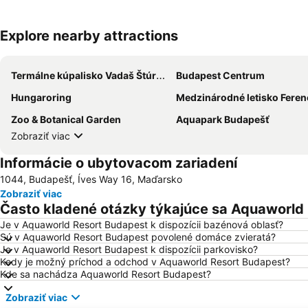
Explore nearby attractions
Termálne kúpalisko Vadaš Štúrovo
Budapest Centrum
Hungaroring
Medzinárodné letisko Ferenca Lis
Zoo & Botanical Garden
Aquapark Budapešť
Zobraziť viac
Informácie o ubytovacom zariadení
1044, Budapešť, Íves Way 16, Maďarsko
Zobraziť viac
Často kladené otázky týkajúce sa Aquaworld
Je v Aquaworld Resort Budapest k dispozícii bazénová oblasť?
Sú v Aquaworld Resort Budapest povolené domáce zvieratá?
Je v Aquaworld Resort Budapest k dispozícii parkovisko?
Kedy je možný príchod a odchod v Aquaworld Resort Budapest?
Kde sa nachádza Aquaworld Resort Budapest?
Zobraziť viac