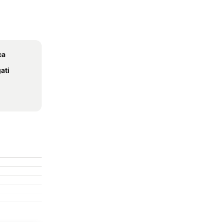
ca
ati