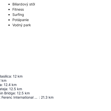
Biliardový stôl
Fitness
Surfing
Potápanie
Vodný park
asilica
:
12
km
2
km
a
:
12.4
km
ateja
:
12.5
km
in Bridge
:
12.5
km
Budapest Liszt Ferenc International Airport
:
21.3
km