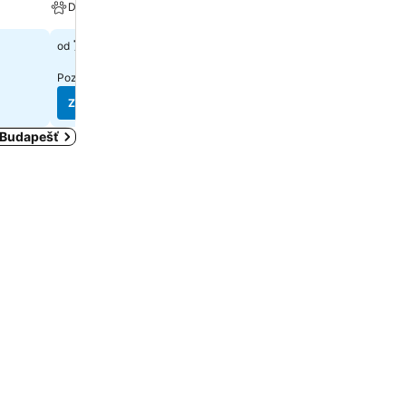
Domáce zvieratká povolené
Wellness
73 €
106 €
od
od
Pozrieť ceny z(o)
4 stránok
Pozrieť ceny z(o)
7 stráno
Zobraziť ceny
Zobraziť ceny
i Budapešť