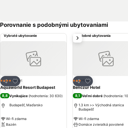
Porovnanie s podobnými ubytovaniami
Vybraté ubytovanie
Podobné ubytovania
next
Pridať do obľúbených
Pridať do obľúbený
Rezort
Hotel
4 Počet hviezdičiek
3 Počet hviezdičiek
Zdieľať
Zdieľať
Aquaworld Resort Budapest
Benczur Hotel
8,8
8,1
Vynikajúce
(
hodnotenia: 30 630
)
Veľmi dobré
(
hodnotenia: 1
Budapešť, Maďarsko
1.3 km >> Východná stanica
Budapešť
Wi-fi zdarma
Wi-fi zdarma
Bazén
Domáce zvieratká povolené