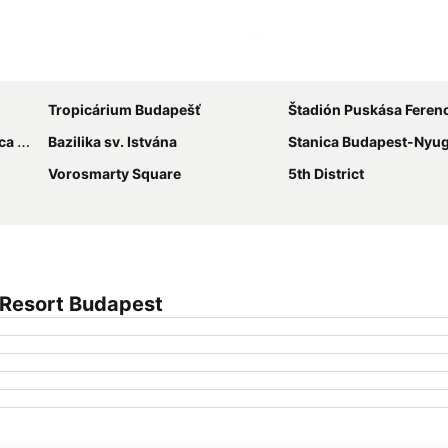
Rozbaliť mapu
Tropicárium Budapešť
Štadión Puskása Feren
zta
Bazilika sv. Istvána
Stanica Budapest-Nyug
Vorosmarty Square
5th District
 Resort Budapest