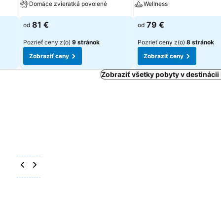
Domáce zvieratká povolené
Wellness
81 €
79 €
od
od
Pozrieť ceny z(o)
9 stránok
Pozrieť ceny z(o)
8 stránok
Zobraziť ceny
Zobraziť ceny
Zobraziť všetky pobyty v destináci