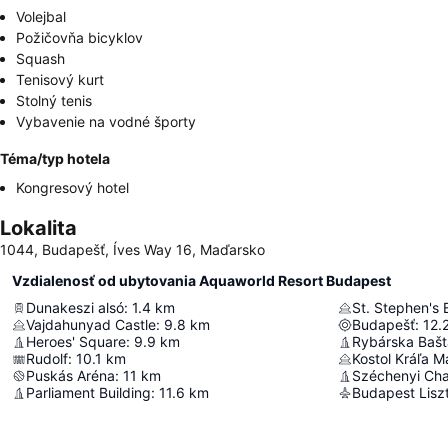
Volejbal
Požičovňa bicyklov
Squash
Tenisový kurt
Stolný tenis
Vybavenie na vodné športy
Téma/typ hotela
Kongresový hotel
Lokalita
1044, Budapešť, Íves Way 16, Maďarsko
Vzdialenosť od ubytovania Aquaworld Resort Budapest
Dunakeszi alsó
:
1.4
km
St. Stephen's B
Vajdahunyad Castle
:
9.8
km
Budapešť
:
12.
Heroes' Square
:
9.9
km
Rybárska Bašt
Rudolf
:
10.1
km
Kostol Kráľa M
Puskás Aréna
:
11
km
Széchenyi Cha
Parliament Building
:
11.6
km