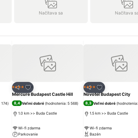
Načítava sa
Načítava s
ch
Pridať do obľúbených
Pridať do obľúbe
Hotel
Hotel
4 Počet hviezdičiek
4 Počet hviezdičiek
Zdieľať
Zdieľať
Mercure Budapest Castle Hill
Novotel Budapest City
8,4
8,3
0 174
)
Veľmi dobré
(
hodnotenia: 5 568
)
Veľmi dobré
(
hodnotenia
1.0 km >> Buda Castle
1.5 km >> Buda Castle
Wi-fi zdarma
Wi-fi zdarma
Parkovanie
Bazén