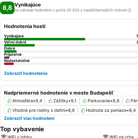
Vynikajúce
8,8
na základe hodnotení v počte 30 630 z najobľúbenejších
stránok
Hodnotenia hostí
Vynikajúce
Veľmi dobré
Dobré
Prijateľné
Nedostatočné
Zobraziť hodnotenia
Nadpriemerné hodnotenie v meste Budapešť
Atmosféra
•
9,4
Zážitky
•
9,1
Parkovanie
•
8,8
Pár
Vhodné pre rodiny s deťmi
•
8,6
Hodnota za peniaze
•
8,4
Zobraziť viac hodnotení
Top vybavenie
WiFi v lobby
WiFi na izbe