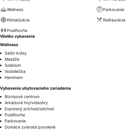
Wellness
Parkovanie
Klimatizácia
Reštaurácia
Posilňovňa
Všetko vybavenie
Wellness
Salón krásy
Masáže
Solárium
Vodoliečba
Hammam
Vybavenie ubytovacieho zariadenia
Biznisové centrum
Arkádové hry/videohry
Expresný príchod/odchod
Posilňovňa
Parkovanie
Domáce zvieratá povolené