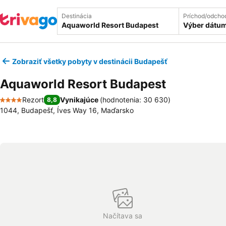
Destinácia
Príchod/odcho
Výber dátu
Zobraziť všetky pobyty v destinácii Budapešť
Aquaworld Resort Budapest
Rezort
Vynikajúce
(
hodnotenia: 30 630
)
8,8
4 Počet hviezdičiek
1044, Budapešť, Íves Way 16, Maďarsko
Načítava sa