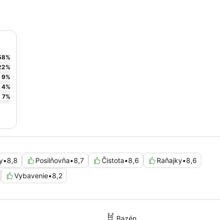
58
%
22
%
9
%
4
%
7
%
y
•
8,8
Posilňovňa
•
8,7
Čistota
•
8,6
Raňajky
•
8,6
Vybavenie
•
8,2
Bazén