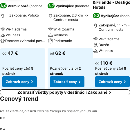
& Friends - Destig
8,0
8,7
Veľmi dobré
(
hodnotenia: 1 761
Vynikajúce
)
(
hodnotenia: 1 636
)
Hotels
Zakopané, Poľsko
Zakopané, 2.3 km >>
9,2
Vynikajúce
(
hodno
Centrum mesta
Zakopané, 1.1 km 
Wi-fi zdarma
Wi-fi zdarma
Centrum mesta
Wellness
Wellness
Wi-fi zdarma
Domáce zvieratká povolené
Parkovanie
Bazén
Wellness
47 €
62 €
od
od
110 €
od
Pozrieť ceny z(o)
5
Pozrieť ceny z(o)
2
Pozrieť ceny z(o)
8
stránok
stránok
stránok
Zobraziť ceny
Zobraziť ceny
Zobraziť ceny
Zobraziť všetky pobyty v destinácii Zakopané
Cenový trend
Na základe najnižších cien na trivago za posledných 30 dní
0 €
0 €