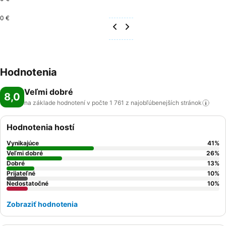
0 €
Hodnotenia
Veľmi dobré
8,0
na základe hodnotení v počte 1 761 z najobľúbenejších
stránok
Hodnotenia hostí
Vynikajúce
41
%
Veľmi dobré
26
%
Dobré
13
%
Prijateľné
10
%
Nedostatočné
10
%
Zobraziť hodnotenia