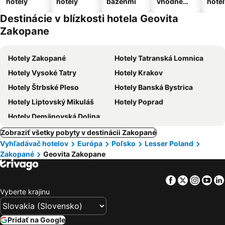
hotely
hotely
bazénmi
vhodné
hotel
pre
Destinácie v blízkosti hotela Geovita
domáce
Zakopane
zvieratá
Hotely Zakopané
Hotely Tatranská Lomnica
Hotely Vysoké Tatry
Hotely Krakov
Hotely Štrbské Pleso
Hotely Banská Bystrica
Hotely Liptovský Mikuláš
Hotely Poprad
Hotely Demänovská Dolina
Zobraziť všetky pobyty v destinácii Zakopané
Vyhľadávač hotelov
Európa
Poľsko
Lesser Poland
Zakopané
Geovita Zakopane
Facebook
Twitter
Insta
Yo
Vyberte krajinu
Pridať na Google