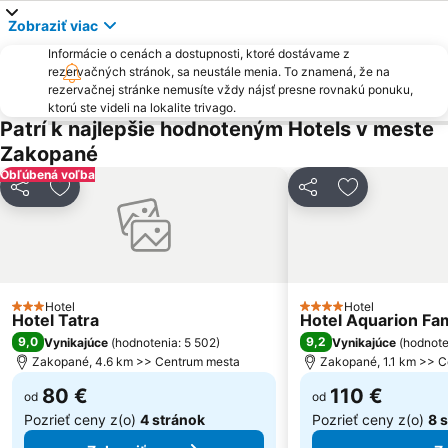
Morskie Oko
Červený Kláštor
Zobraziť viac
Park Zdrojowy
Štrbské pleso
Informácie o cenách a dostupnosti, ktoré dostávame z
Matejovce
Kotelnica Białczańska
rezervačných stránok, sa neustále menia. To znamená, že na
rezervačnej stránke nemusíte vždy nájsť presne rovnakú ponuku,
Podbanské
Poprad
ktorú ste videli na lokalite trivago.
Tatry Express
Liptov
Patrí k najlepšie hodnoteným Hotels v meste
Zakopané
Hawrań - Jurgów Ski
Folklórny festival Východná
Obľúbená voľba
Štrbské Pleso
Zuberec
Zdieľať
Pridať do obľúbených
Zdieľať
Pridať do ob
Palenica
Gubałówka
Tatra National Park
Orava
Ski Park Vyšné Ružbachy
železničná stanica Liptovský Mikuláš
Suchá Belá
Vernár - Studničky
Hotel
Hotel
3 Počet hviezdičiek
4 Počet hviezdičiek
Hotel Tatra
Hotel Aquarion Fam
Lomnický štít
Stacja narciarska Kasprowy Wierch
9,0
9,2
Vynikajúce
(
hodnotenia: 5 502
)
Vynikajúce
(
hodnote
Strachan – Ždiar
Krušetnica
Zakopané, 4.6 km >> Centrum mesta
Zakopané, 1.1 km >> 
80 €
110 €
od
od
Pozrieť ceny z(o)
4 stránok
Pozrieť ceny z(o)
8 