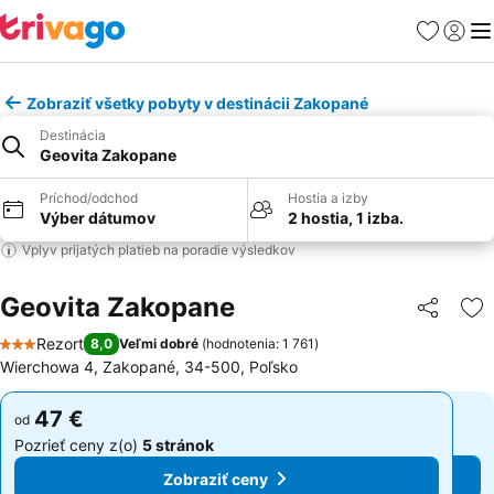
Obľúbené
Prihlási
Me
Zobraziť všetky pobyty v destinácii Zakopané
Destinácia
Geovita Zakopane
Príchod/odchod
Hostia a izby
Výber dátumov
2 hostia, 1 izba.
Vplyv prijatých platieb na poradie výsledkov
Geovita Zakopane
Zdieľať
Pr
Rezort
8,0
Veľmi dobré
(
hodnotenia: 1 761
)
3 Počet hviezdičiek
Wierchowa 4, Zakopané, 34-500, Poľsko
47 €
47 €
od
od
Pozrieť ceny z(o)
5 stránok
Pozrieť ceny z(o)
5 stránok
Zobraziť ceny
Zobraziť ceny