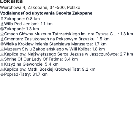
Lokalita
Wierchowa 4, Zakopané, 34-500, Poľsko
Vzdialenosť od ubytovania Geovita Zakopane
Zakopane
:
0.8
km
Willa Pod Jedlami
:
1.1
km
Zakopané
:
1.3
km
Gmach Główny Muzeum Tatrzańskiego im. dra Tytusa Chałubińskiego
:
1.3
km
Cmentarz Zasłużonych na Pęksowym Brzyzku
:
1.5
km
Wielka Krokiew imienia Stanisława Marusarza
:
1.7
km
Muzeum Stylu Zakopiańskiego w Willi Koliba
:
1.8
km
Kaplica pw. Najświętszego Serca Jezusa w Jaszczurówce
:
2.7
km
Shrine Of Our Lady Of Fatima
:
3.4
km
Krzyż na Giewoncie
:
5.4
km
Kaplica pw. Matki Boskiej Królowej Tatr
:
9.2
km
Poprad-Tatry
:
31.7
km