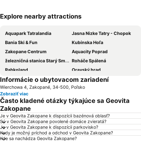
Explore nearby attractions
Rozbaliť mapu
Aquapark Tatralandia
Jasna Nizke Tatry - Chopok
Bania Ski & Fun
Kubínska Hoľa
Zakopane Centrum
Aquacity Poprad
železničná stanica Starý Smokovec
Roháče Spálená
Rabkoland
Oravský hrad
Informácie o ubytovacom zariadení
Aqua Park Zakopane
Starý Smokovec - Hrebienok Funicular
Wierchowa 4, Zakopané, 34-500, Poľsko
Železničná stanica Poprad-Tatry
Železničná stanica Tatranská Lomnica
Zobraziť viac
Terma Bukowina Tatrzańska
Spišská Sobota
Často kladené otázky týkajúce sa Geovita
Gubałówka
Deptak na Krupówkach - Krupówki
Zakopane
Tatranská Lomnica
Bachledka Ski and Sun
Je v Geovita Zakopane k dispozícii bazénová oblasť?
Sú v Geovita Zakopane povolené domáce zvieratá?
Jasná Nízke Tatry – Chopok
Smokovec – Hrebienok
Je v Geovita Zakopane k dispozícii parkovisko?
Kedy je možný príchod a odchod v Geovita Zakopane?
Železničná stanica Štrbské pleso
Kaniówka - Białka Tatrzańska
Kde sa nachádza Geovita Zakopane?