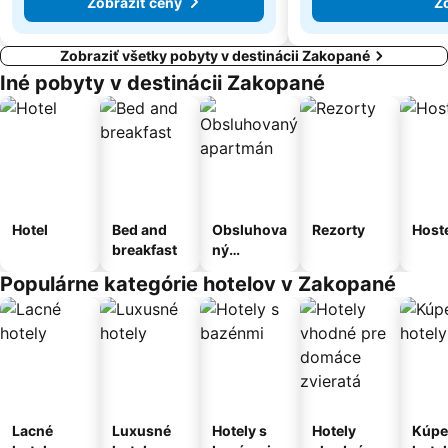
Zobraziť ceny
Z
Zobraziť všetky pobyty v destinácii Zakopané
Iné pobyty v destinácii Zakopané
Hotel
Bed and
Obsluhova
Rezorty
Host
breakfast
ný
apartmán
Populárne kategórie hotelov v Zakopané
Lacné
Luxusné
Hotely s
Hotely
Kúpe