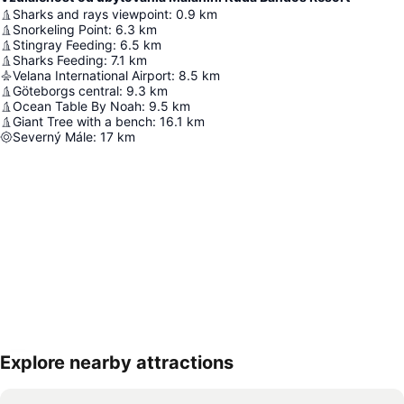
Sharks and rays viewpoint
:
0.9
km
Snorkeling Point
:
6.3
km
Stingray Feeding
:
6.5
km
Sharks Feeding
:
7.1
km
Velana International Airport
:
8.5
km
Göteborgs central
:
9.3
km
Ocean Table By Noah
:
9.5
km
Giant Tree with a bench
:
16.1
km
Severný Mále
:
17
km
Explore nearby attractions
Rozbaliť mapu