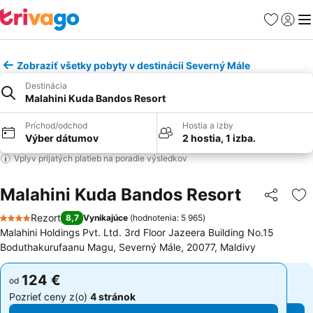
Obľúbené
Prihlási
Me
Zobraziť všetky pobyty v destinácii Severný Mále
Destinácia
Malahini Kuda Bandos Resort
Príchod/odchod
Hostia a izby
Výber dátumov
2 hostia, 1 izba.
Vplyv prijatých platieb na poradie výsledkov
Malahini Kuda Bandos Resort
Zdieľať
Pr
Rezort
8,7
Vynikajúce
(
hodnotenia: 5 965
)
4 Počet hviezdičiek
Malahini Holdings Pvt. Ltd. 3rd Floor Jazeera Building No.15
Boduthakurufaanu Magu, Severný Mále, 20077, Maldivy
124 €
124 €
od
od
Pozrieť ceny z(o)
4 stránok
Pozrieť ceny z(o)
4 stránok