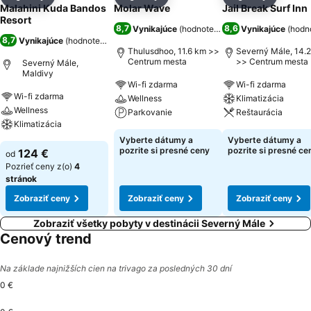
Zdieľať
Pridať do obľúbených
Zdieľať
Pridať do obľúbených
Zdieľať
Pridať d
Malahini Kuda Bandos
Molar Wave
Jail Break Surf Inn
Resort
8,7
8,6
Vynikajúce
(
hodnotenia: 106
Vynikajúce
)
(
hodn
8,7
Vynikajúce
(
hodnotenia: 5 965
)
Thulusdhoo, 11.6 km >>
Severný Mále, 14.
Centrum mesta
>> Centrum mesta
Severný Mále,
Maldivy
Wi-fi zdarma
Wi-fi zdarma
Wi-fi zdarma
Wellness
Klimatizácia
Wellness
Parkovanie
Reštaurácia
Klimatizácia
Vyberte dátumy a
Vyberte dátumy a
pozrite si presné ceny
pozrite si presné ce
124 €
od
Pozrieť ceny z(o)
4
stránok
Zobraziť ceny
Zobraziť ceny
Zobraziť ceny
Zobraziť všetky pobyty v destinácii Severný Mále
Cenový trend
Na základe najnižších cien na trivago za posledných 30 dní
0 €