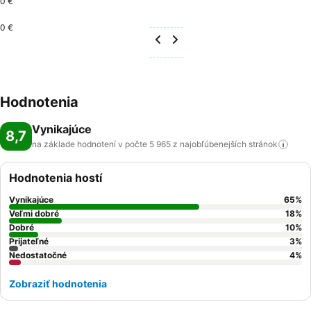
0 €
0 €
Hodnotenia
Vynikajúce
8,7
na základe hodnotení v počte 5 965 z najobľúbenejších
stránok
Hodnotenia hostí
Vynikajúce
65
%
Veľmi dobré
18
%
Dobré
10
%
Prijateľné
3
%
Nedostatočné
4
%
Zobraziť hodnotenia