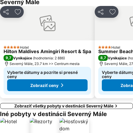
Severný Mále
Zdieľať
Pridať do obľúbených
Zdieľať
Pridať d
Hotel
Hotel
5 Počet hviezdičiek
4 Počet hviezdiči
Hilton Maldives Amingiri Resort & Spa
Summer Beach
9,7
8,7
Vynikajúce
(
hodnotenia: 2 886
)
Vynikajúce
(
ho
Severný Mále, 23.7 km >> Centrum mesta
Severný Mále, 2
Vyberte dátumy a pozrite si presné
Vyberte dátumy 
ceny
ceny
Zobraziť ceny
Zobra
Zobraziť všetky pobyty v destinácii Severný Mále
Iné pobyty v destinácii Severný Mále