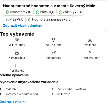
Nadpriemerné hodnotenie v meste Severný Mále
Atmosféra
•
10
Páry
•
9,6
Zážitky
•
9,4
Pláž
•
9,0
Hodnota za peniaze
•
8,5
Zobraziť viac hodnotení
Top vybavenie
WiFi v lobby
WiFi na izbe
Wellness
Klimatizácia
Reštaurácia
Hotelový bar
Posilňovňa
Všetko vybavenie
Vybavenie ubytovacieho zariadenia
Kaviareň
Nočný klub/ Diskotéka
Expresný príchod/odchod
Posilňovňa
Zobraziť viac