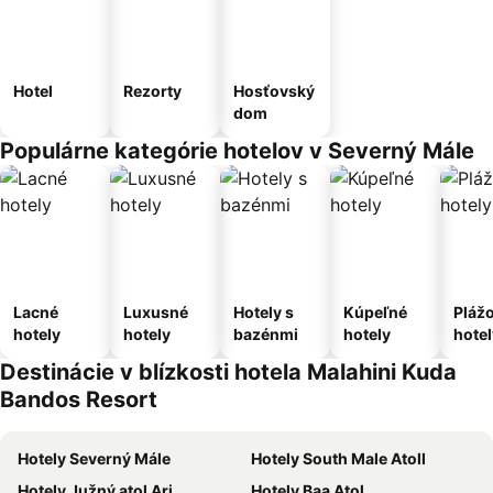
Hotel
Rezorty
Hosťovský
dom
Populárne kategórie hotelov v Severný Mále
Lacné
Luxusné
Hotely s
Kúpeľné
Pláž
hotely
hotely
bazénmi
hotely
hotel
Destinácie v blízkosti hotela Malahini Kuda
Bandos Resort
Hotely Severný Mále
Hotely South Male Atoll
Hotely Južný atol Ari
Hotely Baa Atol