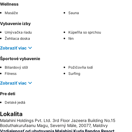
Wellness
Masáže
Sauna
Vybavenie izby
Umývačka riadu
Kúpeľňa so sprchou
Žehliaca doska
fén
Zobraziť viac
Športové vybavenie
Biliardový stôl
Požičovňa lodí
Fitness
Surfing
Zobraziť viac
Pre deti
Detské jedlá
Lokalita
Malahini Holdings Pvt. Ltd. 3rd Floor Jazeera Building No.15
Boduthakurufaanu Magu, Severný Mále, 20077, Maldivy
Vzdialenosť od ubytovania Malahini Kuda Bandos Resort