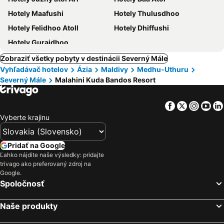
Hotely Maafushi
Hotely Thulusdhoo
Hotely Felidhoo Atoll
Hotely Dhiffushi
Hotely Guraidhoo
Zobraziť všetky pobyty v destinácii Severný Mále
Vyhľadávač hotelov
Ázia
Maldivy
Medhu-Uthuru
Severný Mále
Malahini Kuda Bandos Resort
Facebook
Twitter
Insta
Yo
Vyberte krajinu
Pridať na Google
Ľahko nájdite naše výsledky: pridajte
trivago ako preferovaný zdroj na
Google.
Spoločnosť
Naše produkty