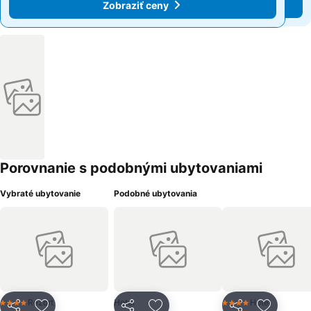
Zobraziť ceny
Zobraziť ceny
Porovnanie s podobnými ubytovaniami
Vybraté ubytovanie
Podobné ubytovania
Rezort
Hotel
Hotel
4 Počet hviezdičiek
4 Počet hviezdičiek