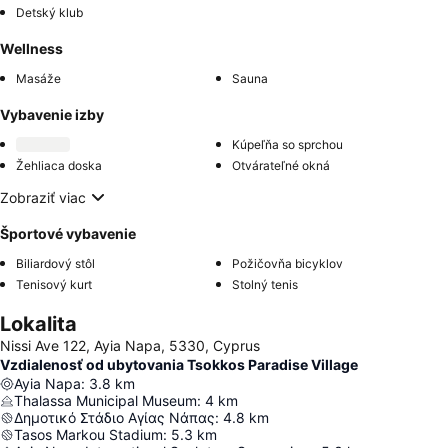
Detský klub
Wellness
Masáže
Sauna
Vybavenie izby
Kúpeľňa so sprchou
Žehliaca doska
Otvárateľné okná
Zobraziť viac
Športové vybavenie
Biliardový stôl
Požičovňa bicyklov
Tenisový kurt
Stolný tenis
Lokalita
Nissi Ave 122, Ayia Napa, 5330, Cyprus
Vzdialenosť od ubytovania Tsokkos Paradise Village
Ayia Napa
:
3.8
km
Thalassa Municipal Museum
:
4
km
Δημοτικό Στάδιο Αγίας Νάπας
:
4.8
km
Tasos Markou Stadium
:
5.3
km