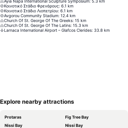
Ayia Napa International Sculpture Symposium
:
5.3
km
Κοινοτικό Στάδιο Φρενάρους
:
6.1
km
Κοινοτικό Στάδιο Λιοπετρίου
:
6.1
km
Avgorou Community Stadium
:
12.4
km
Church Of St. George Of The Greeks
:
15
km
Church Of St. George Of The Latins
:
15.3
km
Larnaca International Airport – Glafcos Clerides
:
33.8
km
Explore nearby attractions
Rozbaliť mapu
Protaras
Fig Tree Bay
Nissi Bay
Nissi Bay