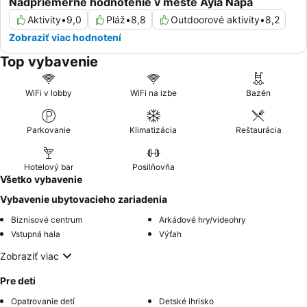
Nadpriemerné hodnotenie v meste Ayia Napa
Aktivity
•
9,0
Pláž
•
8,8
Outdoorové aktivity
•
8,2
Zobraziť viac hodnotení
Top vybavenie
WiFi v lobby
WiFi na izbe
Bazén
Parkovanie
Klimatizácia
Reštaurácia
Hotelový bar
Posilňovňa
Všetko vybavenie
Vybavenie ubytovacieho zariadenia
Biznisové centrum
Arkádové hry/videohry
Vstupná hala
Výťah
Zobraziť viac
Pre deti
Opatrovanie detí
Detské ihrisko