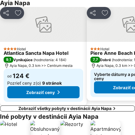
Ayia Napa
Zdieľať
Pridať do obľúbených
Zdieľať
Pridať do ob
Hotel
Hotel
4 Počet hviezdičiek
3 Počet hviezdičiek
Atlantica Sancta Napa Hotel
Piere Anne Beach 
9,1
7,7
Vynikajúce
(
hodnotenia: 4 184
)
Dobré
(
hodnotenia: 
Ayia Napa, 0.3 km >> Centrum mesta
Ayia Napa, 0.3 km >>
Vyberte dátumy a po
124 €
od
ceny
Pozrieť ceny z(o)
9 stránok
Zobraziť c
Zobraziť ceny
Zobraziť všetky pobyty v destinácii Ayia Napa
Iné pobyty v destinácii Ayia Napa