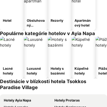
Hotel
Obsluhova
Rezorty
Apartmán
ný
ový hotel
apartmán
Populárne kategórie hotelov v Ayia Napa
Lacné
Luxusné
Hotely s
Kúpeľné
Pláž
hotely
hotely
bazénmi
hotely
hotel
Destinácie v blízkosti hotela Tsokkos
Paradise Village
Hotely Ayia Napa
Hotely Protaras