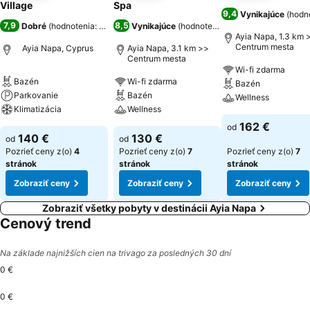
Village
Spa
9,4
Vynikajúce
(
hodno
7,9
8,5
Dobré
(
hodnotenia: 2 769
)
Vynikajúce
(
hodnotenia: 10 633
)
Ayia Napa, 1.3 km 
Centrum mesta
Ayia Napa, Cyprus
Ayia Napa, 3.1 km >>
Centrum mesta
Wi-fi zdarma
Bazén
Wi-fi zdarma
Bazén
Parkovanie
Bazén
Wellness
Klimatizácia
Wellness
162 €
od
140 €
130 €
od
od
Pozrieť ceny z(o)
4
Pozrieť ceny z(o)
7
Pozrieť ceny z(o)
7
stránok
stránok
stránok
Zobraziť ceny
Zobraziť ceny
Zobraziť ceny
Zobraziť všetky pobyty v destinácii Ayia Napa
Cenový trend
Na základe najnižších cien na trivago za posledných 30 dní
0 €
0 €