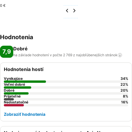
0 €
Hodnotenia
Dobré
7,9
na základe hodnotení v počte 2 769 z najobľúbenejších
stránok
Hodnotenia hostí
Vynikajúce
34
%
Veľmi dobré
22
%
Dobré
20
%
Prijateľné
8
%
Nedostatočné
16
%
Zobraziť hodnotenia