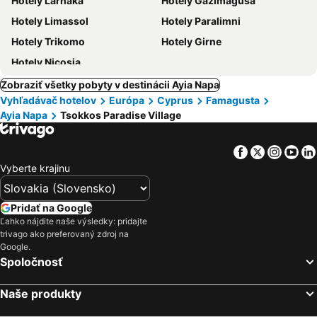
Hotely Larnaka
Hotely Gazimagusa
Hotely Limassol
Hotely Paralimni
Hotely Trikomo
Hotely Girne
Hotely Nicosia
Zobraziť všetky pobyty v destinácii Ayia Napa
Vyhľadávač hotelov
Európa
Cyprus
Famagusta
Ayia Napa
Tsokkos Paradise Village
Facebook
Twitter
Insta
Yo
Vyberte krajinu
Pridať na Google
Ľahko nájdite naše výsledky: pridajte
trivago ako preferovaný zdroj na
Google.
Spoločnosť
Naše produkty