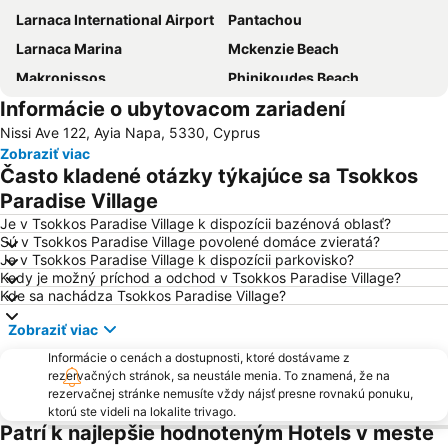
Larnaca International Airport
Pantachou
Larnaca Marina
Mckenzie Beach
Makronissos
Phinikoudes Beach
Informácie o ubytovacom zariadení
Pernera A
Pernera P
Nissi Ave 122, Ayia Napa, 5330, Cyprus
Green Bay
Vathia Gonia
Zobraziť viac
Ellinas
Dasaki Pylas Beach
Často kladené otázky týkajúce sa Tsokkos
Ayia Anna
Waterworld Waterpark
Paradise Village
Agia Thekla
Je v Tsokkos Paradise Village k dispozícii bazénová oblasť?
Sú v Tsokkos Paradise Village povolené domáce zvieratá?
Je v Tsokkos Paradise Village k dispozícii parkovisko?
Kedy je možný príchod a odchod v Tsokkos Paradise Village?
Kde sa nachádza Tsokkos Paradise Village?
Zobraziť viac
Informácie o cenách a dostupnosti, ktoré dostávame z
rezervačných stránok, sa neustále menia. To znamená, že na
rezervačnej stránke nemusíte vždy nájsť presne rovnakú ponuku,
ktorú ste videli na lokalite trivago.
Patrí k najlepšie hodnoteným Hotels v meste