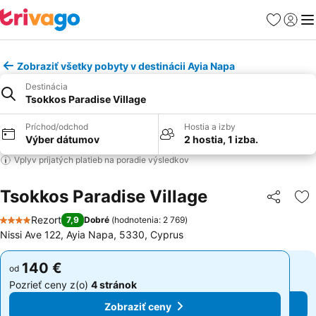
Obľúbené
Prihlási
Me
Zobraziť všetky pobyty v destinácii Ayia Napa
Destinácia
Tsokkos Paradise Village
Príchod/odchod
Hostia a izby
Výber dátumov
2 hostia, 1 izba.
Vplyv prijatých platieb na poradie výsledkov
Tsokkos Paradise Village
Zdieľať
Pr
Rezort
7,9
Dobré
(
hodnotenia: 2 769
)
4 Počet hviezdičiek
Nissi Ave 122, Ayia Napa, 5330, Cyprus
140 €
140 €
od
od
Pozrieť ceny z(o)
4 stránok
Pozrieť ceny z(o)
4 stránok
Zobraziť ceny
Zobraziť ceny