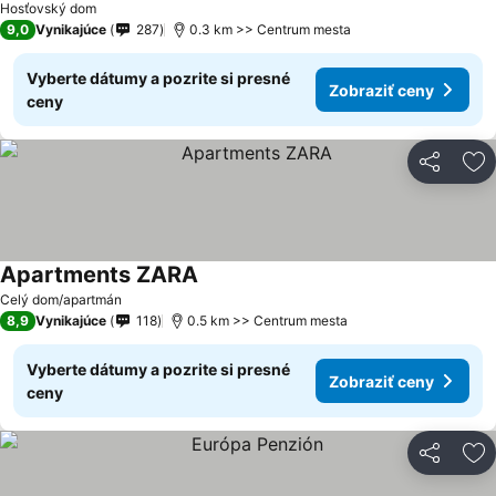
Hosťovský dom
9,0
Vynikajúce
287
0.3 km >> Centrum mesta
Vyberte dátumy a pozrite si presné
Zobraziť ceny
ceny
Zdieľať
Pr
Apartments ZARA
Celý dom/apartmán
8,9
Vynikajúce
118
0.5 km >> Centrum mesta
Vyberte dátumy a pozrite si presné
Zobraziť ceny
ceny
Zdieľať
Pr