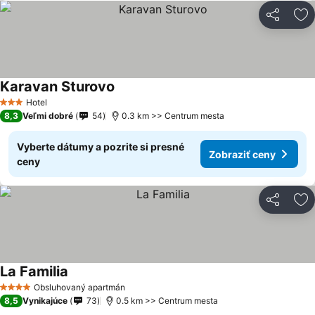
Zdieľať
Pr
Karavan Sturovo
Hotel
3 Počet hviezdičiek
8,3
Veľmi dobré
54
0.3 km >> Centrum mesta
Vyberte dátumy a pozrite si presné
Zobraziť ceny
ceny
Zdieľať
Pr
La Familia
Obsluhovaný apartmán
4 Počet hviezdičiek
8,5
Vynikajúce
73
0.5 km >> Centrum mesta