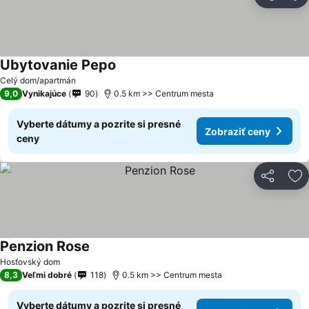
Zdieľať
Pr
Ubytovanie Pepo
Celý dom/apartmán
9,0
Vynikajúce
90
0.5 km >> Centrum mesta
Vyberte dátumy a pozrite si presné
Zobraziť ceny
ceny
Zdieľať
Pr
Penzion Rose
Hosťovský dom
8,3
Veľmi dobré
118
0.5 km >> Centrum mesta
Vyberte dátumy a pozrite si presné