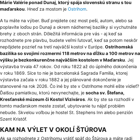
Márie Valérie ponad Dunaj, ktorý spája slovenskú stranu s tou
maďarskou
. Hneď za mostom je
Ostrihom
.
A tu máte na výber. Buď prejdete cez most peši, autom, alebo sa
poplavíte loďou po Dunaji a okrem nádhernej baziliky si vychutnáte
brehy z oboch strán. Dôležitá informácia pre vás - aj keď sa
rozhodnete pre plavbu, budete veľmi ľutovať, keď sa potom neskôr
nepôjdete pozrieť na tretí najväčší kostol v Európe.
Ostrihomská
bazilika
so svojimi rozmermi 118 metrov na dĺžku a 100 metrov na
výšku je bezkonkurenčne najväčším kostolom v Maďarsku
. Jej
výstavba trvala 47 rokov. Od roku 1822 až do úplného dokončenia
v roku 1869. Síce to nie je barcelonská Sagrada Familia, ktorej
výstavba začala v roku 1882 a jej plánované dokončenie je
stanovené na rok 2026. Čo iné by ste v Ostrihome mohli ešte vidieť?
Ďalšou pamiatkou, ktorú nevynechajte, je
socha sv. Štefana,
Kresťanské múzeum či Kostol Viziváros
. Ak by ste sa rozhodli v
tomto maďarskom meste zostať, ubytovanie tu nájsť problém
nebude. Skvelou voľbou je hostel St. Stephens Inn alebo penzión
Szent Kristóf.
KAM NA VÝLET V OKOLÍ ŠTÚROVA
Ak sa rozhodnete z Ostrihomu vrátiť späť do Štúrova a máte radi