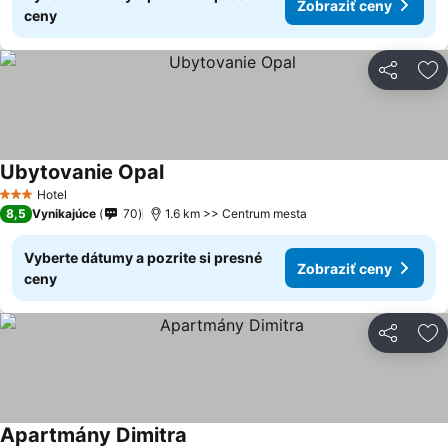
Zobraziť ceny
ceny
Zdieľať
Pr
Ubytovanie Opal
Hotel
3 Počet hviezdičiek
8,5
Vynikajúce
70
1.6 km >> Centrum mesta
Vyberte dátumy a pozrite si presné
Zobraziť ceny
ceny
Zdieľať
Pr
Apartmány Dimitra