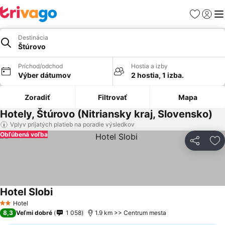
Obľúbené
Prihlási
Me
Destinácia
Štúrovo
Príchod/odchod
Hostia a izby
Výber dátumov
2 hostia, 1 izba.
Zoradiť
Filtrovať
Mapa
Hotely, Štúrovo (Nitriansky kraj, Slovensko)
Vplyv prijatých platieb na poradie výsledkov
Obľúbená voľba
Zdieľať
Pr
Hotel Slobi
Hotel
2 Počet hviezdičiek
8,3
Veľmi dobré
1 058
1.9 km >> Centrum mesta