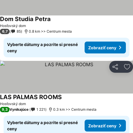
Dom Studia Petra
Hosťovský dom
6,7
85
0.8 km >> Centrum mesta
Vyberte dátumy a pozrite si presné
Zobraziť ceny
ceny
Zdieľať
Pr
LAS PALMAS ROOMS
Hosťovský dom
9,3
Vynikajúce
1 221
0.3 km >> Centrum mesta
Vyberte dátumy a pozrite si presné
Zobraziť ceny
ceny