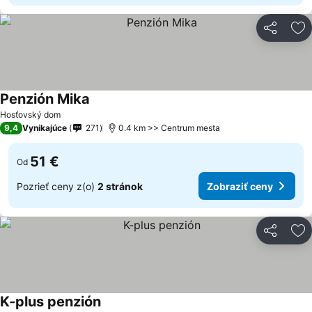
Zdieľať
Pr
Penzión Mika
Hosťovský dom
9,4
Vynikajúce
271
0.4 km >> Centrum mesta
51 €
Od
Pozrieť ceny z(o)
2 stránok
Zobraziť ceny
Zdieľať
Pr
K-plus penzión