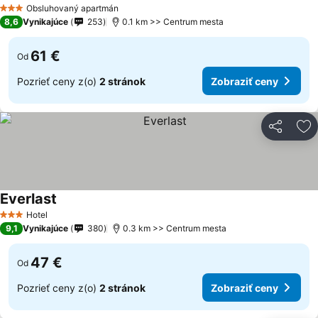
Obsluhovaný apartmán
3 Počet hviezdičiek
8,6
Vynikajúce
253
0.1 km >> Centrum mesta
61 €
Od
Pozrieť ceny z(o)
2 stránok
Zobraziť ceny
Zdieľať
Pr
Everlast
Hotel
3 Počet hviezdičiek
9,1
Vynikajúce
380
0.3 km >> Centrum mesta
47 €
Od
Pozrieť ceny z(o)
2 stránok
Zobraziť ceny