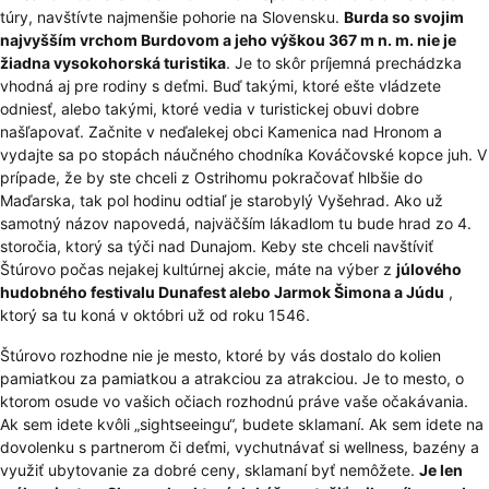
túry, navštívte najmenšie pohorie na Slovensku.
Burda so svojim
najvyšším vrchom Burdovom a jeho výškou 367 m n. m. nie je
žiadna vysokohorská turistika
. Je to skôr príjemná prechádzka
vhodná aj pre rodiny s deťmi. Buď takými, ktoré ešte vládzete
odniesť, alebo takými, ktoré vedia v turistickej obuvi dobre
našľapovať. Začnite v neďalekej obci Kamenica nad Hronom a
vydajte sa po stopách náučného chodníka Kováčovské kopce juh. V
prípade, že by ste chceli z Ostrihomu pokračovať hlbšie do
Maďarska, tak pol hodinu odtiaľ je starobylý Vyšehrad. Ako už
samotný názov napovedá, najväčším lákadlom tu bude hrad zo 4.
storočia, ktorý sa týči nad Dunajom. Keby ste chceli navštíviť
Štúrovo počas nejakej kultúrnej akcie, máte na výber z
júlového
hudobného festivalu Dunafest alebo Jarmok Šimona a Júdu
,
ktorý sa tu koná v októbri už od roku 1546.
Štúrovo rozhodne nie je mesto, ktoré by vás dostalo do kolien
pamiatkou za pamiatkou a atrakciou za atrakciou. Je to mesto, o
ktorom osude vo vašich očiach rozhodnú práve vaše očakávania.
Ak sem idete kvôli „sightseeingu“, budete sklamaní. Ak sem idete na
dovolenku s partnerom či deťmi, vychutnávať si wellness, bazény a
využiť ubytovanie za dobré ceny, sklamaní byť nemôžete.
Je len