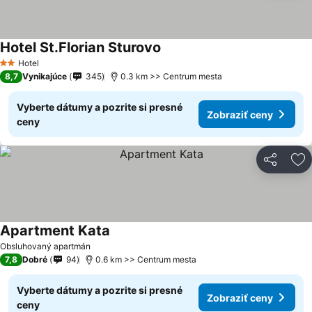
Hotel St.Florian Sturovo
Hotel
2 Počet hviezdičiek
8,7
Vynikajúce
345
0.3 km >> Centrum mesta
Vyberte dátumy a pozrite si presné
Zobraziť ceny
ceny
Zdieľať
Pr
Apartment Kata
Obsluhovaný apartmán
7,8
Dobré
94
0.6 km >> Centrum mesta
Vyberte dátumy a pozrite si presné
Zobraziť ceny
ceny