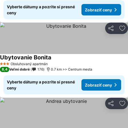
Vyberte dátumy a pozrite si presné
Zobraziť ceny
ceny
Zdieľať
Pr
Ubytovanie Bonita
Obsluhovaný apartmán
3 Počet hviezdičiek
8,4
Veľmi dobré
176
0.7 km >> Centrum mesta
Vyberte dátumy a pozrite si presné
Zobraziť ceny
ceny
Zdieľať
Pr