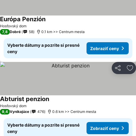
Európa Penzión
Hosťovský dom
7,8
Dobré
58
0.1 km >> Centrum mesta
Vyberte dátumy a pozrite si presné
Zobraziť ceny
ceny
Zdieľať
Pr
Abturist penzion
Hosťovský dom
9,4
Vynikajúce
476
0.6 km >> Centrum mesta
Vyberte dátumy a pozrite si presné
Zobraziť ceny
ceny