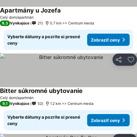
Apartmány u Jozefa
Celý dom/apartmán
9,3
Vynikajúce
21
0.7 km >> Centrum mesta
Vyberte dátumy a pozrite si presné
Zobraziť ceny
ceny
Zdieľať
Pr
Bitter súkromné ubytovanie
Celý dom/apartmán
9,1
Vynikajúce
52
1.2 km >> Centrum mesta
Vyberte dátumy a pozrite si presné
Zobraziť ceny
ceny