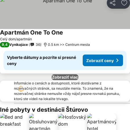
Zdieľať
Pr
Apartmán One To One
Celý dom/apartmán
9,4
Vynikajúce
36
0.5 km >> Centrum mesta
Vyberte dátumy a pozrite si presné
Zobraziť ceny
ceny
Zobraziť viac
Informácie o cenách a dostupnosti, ktoré dostávame z
rezervačných stránok, sa neustále menia. To znamená, že na
rezervačnej stránke nemusíte vždy nájsť presne rovnakú ponuku,
ktorú ste videli na lokalite trivago.
Iné pobyty v destinácii Štúrovo