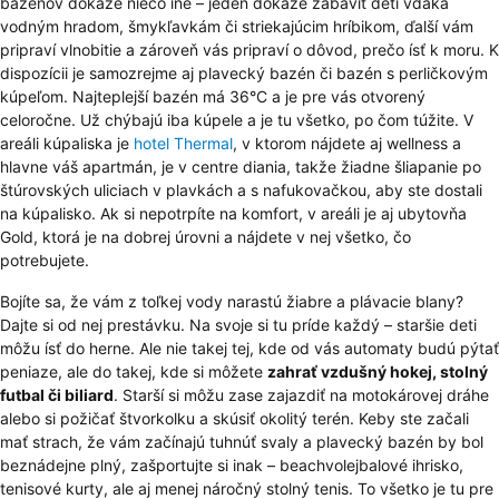
bazénov dokáže niečo iné – jeden dokáže zabaviť deti vďaka
vodným hradom, šmykľavkám či striekajúcim hríbikom, ďalší vám
pripraví vlnobitie a zároveň vás pripraví o dôvod, prečo ísť k moru. K
dispozícii je samozrejme aj plavecký bazén či bazén s perličkovým
kúpeľom. Najteplejší bazén má 36°C a je pre vás otvorený
celoročne. Už chýbajú iba kúpele a je tu všetko, po čom túžite. V
areáli kúpaliska je
hotel Thermal
, v ktorom nájdete aj wellness a
hlavne váš apartmán, je v centre diania, takže žiadne šliapanie po
štúrovských uliciach v plavkách a s nafukovačkou, aby ste dostali
na kúpalisko. Ak si nepotrpíte na komfort, v areáli je aj ubytovňa
Gold, ktorá je na dobrej úrovni a nájdete v nej všetko, čo
potrebujete.
Bojíte sa, že vám z toľkej vody narastú žiabre a plávacie blany?
Dajte si od nej prestávku. Na svoje si tu príde každý – staršie deti
môžu ísť do herne. Ale nie takej tej, kde od vás automaty budú pýtať
peniaze, ale do takej, kde si môžete
zahrať vzdušný hokej, stolný
futbal či biliard
. Starší si môžu zase zajazdiť na motokárovej dráhe
alebo si požičať štvorkolku a skúsiť okolitý terén. Keby ste začali
mať strach, že vám začínajú tuhnúť svaly a plavecký bazén by bol
beznádejne plný, zašportujte si inak – beachvolejbalové ihrisko,
tenisové kurty, ale aj menej náročný stolný tenis. To všetko je tu pre