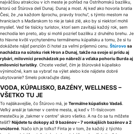
najväčšou atrakciou v ich meste je pohľad na Ostrihomskú baziliku,
ktorú od Štúrova delí Dunaj. Dunaj a most. Aj keď ako hovoria bratia
Česi, že „na každom šprochu, pravdy trochu“, s týmto mestom na
hraniciach s Maďarskom to nie je také zlé, ako by si niektorí mohli
myslieť. Veď tie tisícky turistov, ktorí sem zavítajú každý rok, sem
nechodia len preto, aby si mohli pozrieť baziliku z druhého brehu. Je
to hlavne kvôli vychytenému termálnemu kúpalisku a tomu, že si tu
dokážete nájsť penzión či hotel za veľmi príjemnú cenu.
Štúrovo
sa
nachádza na sútoku riek Hron a Dunaj, takže na svoje si prídu aj
rybári, milovníci prechádzok po nábreží a vďaka pohoriu Burda aj
milovníci turistiky
. Chcete vedieť, čím je štúrovské kúpalisko
výnimočné, kam sa vybrať na výlet alebo kde nájdete dobré
ubytovanie? Smelo pokračujte ďalej.
VODA, KÚPALISKO, BAZÉNY, WELLNESS –
VŠETKO TU JE
To najlákavejšie, čo Štúrovo má, je
Termálne kúpalisko Vadaš
.
Veľký areál je takmer v centre mesta, aj keď v 11-tisícovom
mestečku je „takmer v centre“ skoro všetko. A na čo sa tu môžete
tešiť?
Nájdete tu dokopy až 9 bazénov – 7 vonkajších bazénov a 2
vnútorné
. Načo ich je toľko? Finta je v tom, že každý z týchto