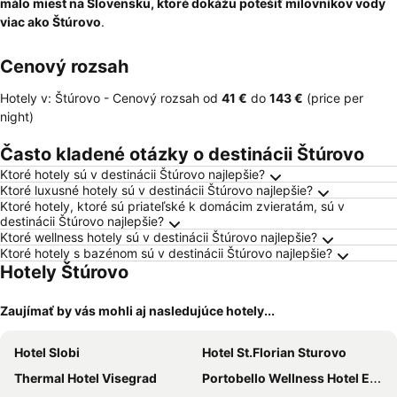
málo miest na Slovensku, ktoré dokážu potešiť milovníkov vody
viac ako Štúrovo
.
Cenový rozsah
Hotely v: Štúrovo -
Cenový rozsah
od
‎41 €
do
‎143 €
(price per
night)
Často kladené otázky o destinácii Štúrovo
Ktoré hotely sú v destinácii Štúrovo najlepšie?
Ktoré luxusné hotely sú v destinácii Štúrovo najlepšie?
Ktoré hotely, ktoré sú priateľské k domácim zvieratám, sú v
destinácii Štúrovo najlepšie?
Ktoré wellness hotely sú v destinácii Štúrovo najlepšie?
Ktoré hotely s bazénom sú v destinácii Štúrovo najlepšie?
Hotely Štúrovo
Zaujímať by vás mohli aj nasledujúce hotely...
Hotel Slobi
Hotel St.Florian Sturovo
Thermal Hotel Visegrad
Portobello Wellness Hotel Esztergom