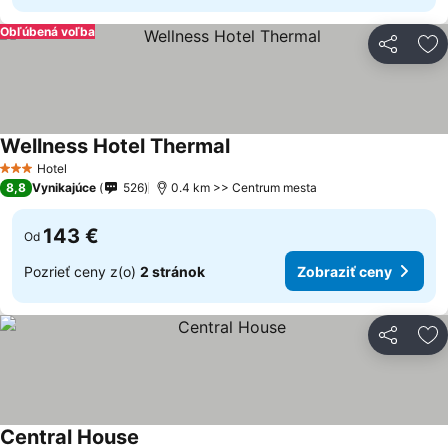
Obľúbená voľba
Zdieľať
Pr
Wellness Hotel Thermal
Hotel
3 Počet hviezdičiek
8,8
Vynikajúce
526
0.4 km >> Centrum mesta
143 €
Od
Pozrieť ceny z(o)
2 stránok
Zobraziť ceny
Zdieľať
Pr
Central House