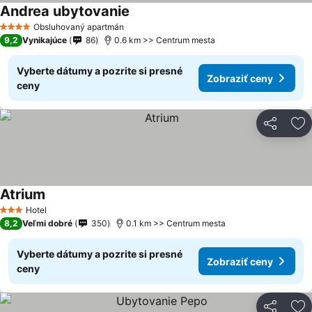
Andrea ubytovanie
Obsluhovaný apartmán
4 Počet hviezdičiek
9,2
Vynikajúce
86
0.6 km >> Centrum mesta
Vyberte dátumy a pozrite si presné
Zobraziť ceny
ceny
Zdieľať
Pr
Atrium
Hotel
3 Počet hviezdičiek
8,2
Veľmi dobré
350
0.1 km >> Centrum mesta
Vyberte dátumy a pozrite si presné
Zobraziť ceny
ceny