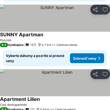
Zdieľať
Pr
SUNNY Apartman
Penzión
9,5
Vynikajúce
157
0.7 km >> Centrum mesta
Vyberte dátumy a pozrite si presné
Zobraziť ceny
ceny
Zdieľať
Pr
Apartment Lilien
Celý dom/apartmán
9,3
Vynikajúce
17
0.9 km >> Centrum mesta