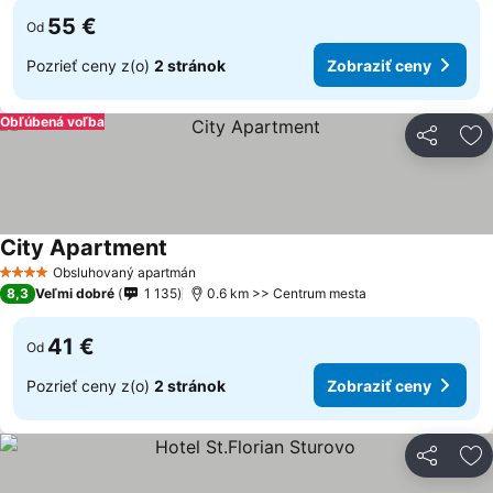
55 €
Od
Pozrieť ceny z(o)
2 stránok
Zobraziť ceny
Obľúbená voľba
Zdieľať
Pr
City Apartment
Obsluhovaný apartmán
4 Počet hviezdičiek
8,3
Veľmi dobré
1 135
0.6 km >> Centrum mesta
41 €
Od
Pozrieť ceny z(o)
2 stránok
Zobraziť ceny
Zdieľať
Pr