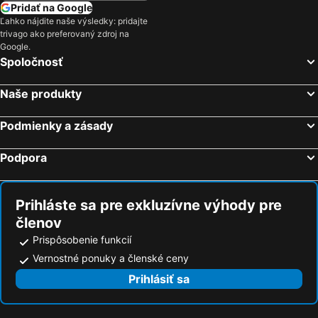
Nitra, Nitriansky kraj Hotely
Bojnice, Trenčiansky kraj Hotely
Pridať na Google
Ľahko nájdite naše výsledky: pridajte
Trnava, Trnavský kraj Hotely
Senec, Bratislavský kraj Hotely
trivago ako preferovaný zdroj na
Bratislava, Bratislavský kraj Hotely
Košice, Košický kraj Hotely
Google.
Spoločnosť
Tatranská Lomnica, Prešovský kraj Hotely
Vysoké Tatry, Prešovský kraj Hotely
Štrbské Pleso, Prešovský kraj Hotely
Liptovský Mikuláš, Žilinský kraj Hotely
Naše produkty
Poprad, Prešovský kraj Hotely
Podmienky a zásady
Podpora
Prihláste sa pre exkluzívne výhody pre
členov
Prispôsobenie funkcií
Vernostné ponuky a členské ceny
Prihlásiť sa