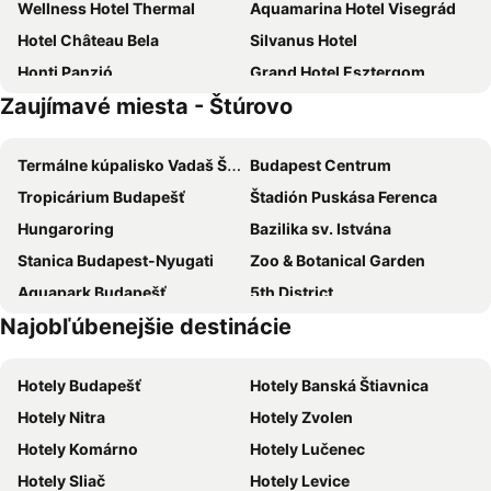
Wellness Hotel Thermal
Aquamarina Hotel Visegrád
Hotel Château Bela
Silvanus Hotel
Honti Panzió
Grand Hotel Esztergom
Zaujímavé miesta - Štúrovo
Everlast
Bellevue Esztergom
Hotel Visegrád
Royal Club Hotel
Termálne kúpalisko Vadaš Štúrovo
Budapest Centrum
Atrium
Hotel Adalbert Szent Tamás ház
Tropicárium Budapešť
Štadión Puskása Ferenca
Bazilika alatt Panzió
Lila Akác Vendégház Esztergom
Hungaroring
Bazilika sv. Istvána
Szent Orbán Erdei Wellness Hotel
Patak Park Hotel
Stanica Budapest-Nyugati
Zoo & Botanical Garden
Karavan Sturovo
Chateau GrandCastle
Aquapark Budapešť
5th District
Ubytovanie Opal
Édes Otthon Vendégház
Najobľúbenejšie destinácie
Budapest Park
Formula 1 Hungarian Grand Prix
Artemis Resort Wellness
Ister Vendégház Esztergom
Laszlo Papp Budapest Sports Arena
Východná stanica Budapešť
Decsi Vendégház
Szent Anna Panzió
Hotely Budapešť
Hotely Banská Štiavnica
Termálne kúpele Gellèrt-fürdö
Nyugati Train Station
Hotel Park-An
Szent Adalbert
Hotely Nitra
Hotely Zvolen
Deák Ferenc tér metro station
Aquarena Mogyorod
Hotel El Camino
Welya
Hotely Komárno
Hotely Lučenec
6th District
Ulica Váci
Chata Lenka
Rugby Club
Hotely Sliač
Hotely Levice
Esztergom promenade
Esztergomi Bazilika
Szent István Étterem És Fogadó
Roza Hotel és Apartmanhouse