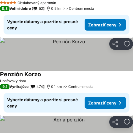
Obsluhovaný apartmán
5 Počet hviezdičiek
8,3
Veľmi dobré
52
0.5 km >> Centrum mesta
Vyberte dátumy a pozrite si presné
Zobraziť ceny
ceny
Zdieľať
Pr
Penzión Korzo
Hosťovský dom
9,1
Vynikajúce
474
0.1 km >> Centrum mesta
Vyberte dátumy a pozrite si presné
Zobraziť ceny
ceny
Zdieľať
Pr