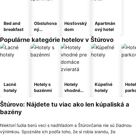
Bed and
Obsluhova
Hosťovský
Apartmán
breakfast
ný
dom
ový hotel
apartmán
Populárne kategórie hotelov v Štúrovo
Lacné
Hotely s
Hotely
Kúpeľné
Hotel
hotely
bazénmi
vhodné
hotely
park
pre
m
domáce
Štúrovo: Nájdete tu viac ako len kúpaliská a
zvieratá
bazény
Niektorí ľudia berú veci s nadhľadom a Štúrovčania nie sú žiadnou
výnimkou. Spoznáte ich podľa toho, že si robia srandu, že