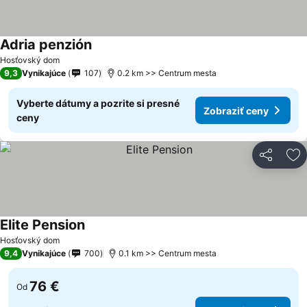
Adria penzión
Hosťovský dom
9,3
Vynikajúce
107
0.2 km >> Centrum mesta
Vyberte dátumy a pozrite si presné
Zobraziť ceny
ceny
Zdieľať
Pr
Elite Pension
Hosťovský dom
9,4
Vynikajúce
700
0.1 km >> Centrum mesta
76 €
Od