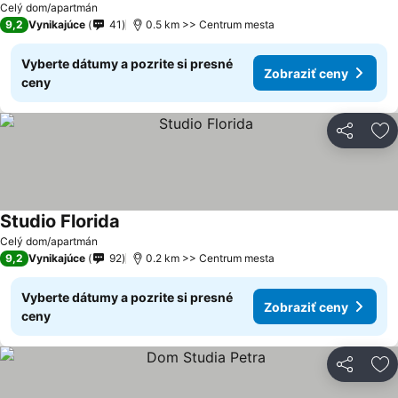
Celý dom/apartmán
9,2
Vynikajúce
41
0.5 km >> Centrum mesta
Vyberte dátumy a pozrite si presné
Zobraziť ceny
ceny
Zdieľať
Pr
Studio Florida
Celý dom/apartmán
9,2
Vynikajúce
92
0.2 km >> Centrum mesta
Vyberte dátumy a pozrite si presné
Zobraziť ceny
ceny
Zdieľať
Pr