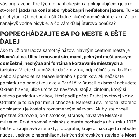
vás pripravené. Pre tých romantickejších a pokojmilujúcich je ako
stvorená
jazda na koni alebo rybačka pri neďalekom jazere
. Tu vás
pri chytaní rýb nebudú rušiť žiadne hlučné vodné skútre, akurát tak
nanajvýš vodné bicykle. A čo vám ďalej Štúrovo ponúka?
POPRECHÁDZAJTE SA PO MESTE A EŠTE
ĎALEJ
Ako to už prezrádza samotný názov, hlavným centrom mesta je
Hlavná ulica. Ulica lemovaná stromami, peknými meštianskymi
domčekmi, nechýba ani fontána a korzovanie miestnych a
turistov
. V lete si tu môžete dať zmrzlinu, odpočinúť si na lavičke
alebo si posedieť na terase jedného z podnikov. Ak nečakáte
pamiatku za pamiatkou ako v Paríži či v Bruseli, sklamaní nebudete.
Okrem hlavnej ulice určite za návštevu stojí aj cintorín, ktorý si
uctieva pamiatku vojakov, ktorí padli počas Druhej svetovej vojny.
Odtiaľto je to iba pár minút chôdze k Námestiu sv. Imricha, ktorého
dominantou je kostol s rovnomenným názvom. Ak by ste chceli
spoznať Štúrovo aj po historickej stránke, navštívte Mestské
múzeum. Prvá písomná zmienka o meste pochádza už z roku 1075,
takže o zaujímavé artefakty, fotografie, kroje či nástroje tu nebude
núdza. Jednou z neprehliadnuteľných štúrovských stavieb je
Most