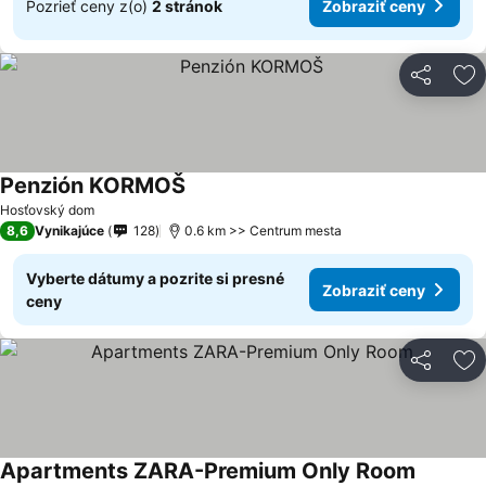
Pozrieť ceny z(o)
2 stránok
Zobraziť ceny
Zdieľať
Pr
Penzión KORMOŠ
Hosťovský dom
8,6
Vynikajúce
128
0.6 km >> Centrum mesta
Vyberte dátumy a pozrite si presné
Zobraziť ceny
ceny
Zdieľať
Pr
Apartments ZARA-Premium Only Room