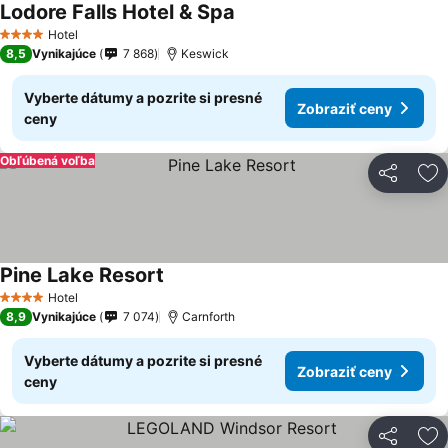
Lodore Falls Hotel & Spa
Zobraziť ceny
Hotel
4 Počet hviezdičiek
8,5
Vynikajúce
7 868
Keswick
Vyberte dátumy a pozrite si presné
Zobraziť ceny
ceny
Obľúbená voľba
Zdieľať
Pr
Pine Lake Resort
Zobraziť ceny
Hotel
4 Počet hviezdičiek
8,9
Vynikajúce
7 074
Carnforth
Vyberte dátumy a pozrite si presné
Zobraziť ceny
ceny
Zdieľať
Pr