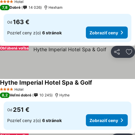
Hotel
4 Počet hviezdičiek
7,8
Dobré
14 026
Hexham
163 €
Od
Pozrieť ceny z(o)
6 stránok
Zobraziť ceny
Obľúbená voľba
Zdieľať
Pr
Hythe Imperial Hotel Spa & Golf
Zobraziť ceny
Hotel
4 Počet hviezdičiek
8,2
Veľmi dobré
10 245
Hythe
251 €
Od
Pozrieť ceny z(o)
6 stránok
Zobraziť ceny