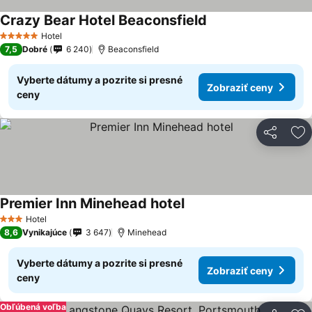
Crazy Bear Hotel Beaconsfield
Zobraziť ceny
Hotel
5 Počet hviezdičiek
7,5
Dobré
6 240
Beaconsfield
Vyberte dátumy a pozrite si presné
Zobraziť ceny
ceny
Zdieľať
Pr
Premier Inn Minehead hotel
Zobraziť ceny
Hotel
3 Počet hviezdičiek
8,6
Vynikajúce
3 647
Minehead
Vyberte dátumy a pozrite si presné
Zobraziť ceny
ceny
Obľúbená voľba