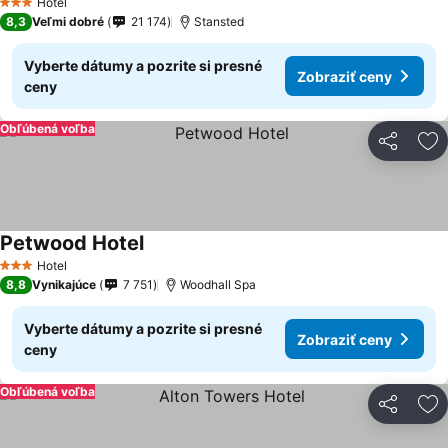
Hotel
3 Počet hviezdičiek
8,3
Veľmi dobré
21 174
Stansted
Vyberte dátumy a pozrite si presné
Zobraziť ceny
ceny
Obľúbená voľba
Zdieľať
Pr
Petwood Hotel
Zobraziť ceny
Hotel
3 Počet hviezdičiek
8,8
Vynikajúce
7 751
Woodhall Spa
Vyberte dátumy a pozrite si presné
Zobraziť ceny
ceny
Obľúbená voľba
Zdieľať
Pr