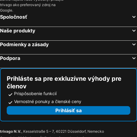
trivago ako preferovaný zdroj na
Hotely Wandsworth
Hotely Chester
Google.
Hotely St Albans
Hotely Eastbourne
Spoločnosť
Hotely Crawley
Hotely Southport
Naše produkty
Hotely Newquay
Hotely Bicester
Hotely Portsmouth
Hotely Redbridge
Podmienky a zásady
Hotely Salford
Hotely Leicester
Podpora
Hotely Colchester
Hotely Bath
Hotely Barking
Hotely Sheffield
Prihláste sa pre exkluzívne výhody pre
členov
Prispôsobenie funkcií
Vernostné ponuky a členské ceny
Prihlásiť sa
trivago N.V.
, Kesselstraße 5 – 7, 40221 Düsseldorf, Nemecko