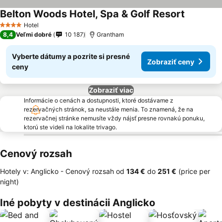
Belton Woods Hotel, Spa & Golf Resort
Zobraziť 
Hotel
4 Počet hviezdičiek
8,4
Veľmi dobré
10 187
Grantham
Vyberte dátumy a pozrite si presné
Zobraziť ceny
ceny
Zobraziť viac
Informácie o cenách a dostupnosti, ktoré dostávame z
rezervačných stránok, sa neustále menia. To znamená, že na
rezervačnej stránke nemusíte vždy nájsť presne rovnakú ponuku,
ktorú ste videli na lokalite trivago.
Cenový rozsah
Hotely v: Anglicko -
Cenový rozsah
od
‎134 €
do
‎251 €
(price per
night)
Iné pobyty v destinácii Anglicko