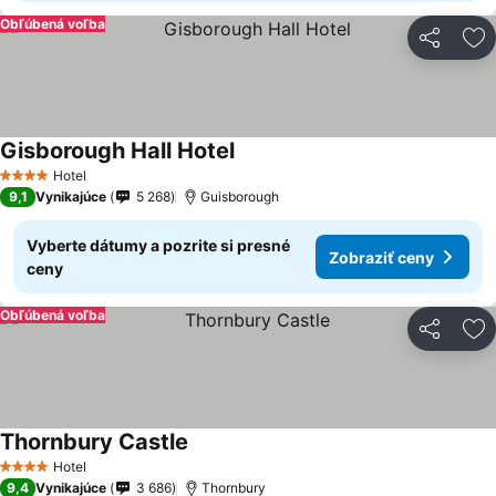
Obľúbená voľba
Zdieľať
Pr
Gisborough Hall Hotel
Zobraziť ceny
Hotel
4 Počet hviezdičiek
9,1
Vynikajúce
5 268
Guisborough
Vyberte dátumy a pozrite si presné
Zobraziť ceny
ceny
Obľúbená voľba
Zdieľať
Pr
Thornbury Castle
Zobraziť ceny
Hotel
4 Počet hviezdičiek
9,4
Vynikajúce
3 686
Thornbury