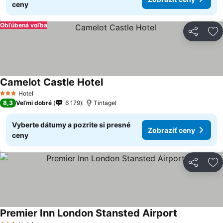
ceny
Obľúbená voľba
Zdieľať
Pr
Camelot Castle Hotel
Zobraziť ceny
Hotel
3 Počet hviezdičiek
8,3
Veľmi dobré
6 179
Tintagel
Vyberte dátumy a pozrite si presné
Zobraziť ceny
ceny
Zdieľať
Pr
Premier Inn London Stansted Airport
Zobraziť ce