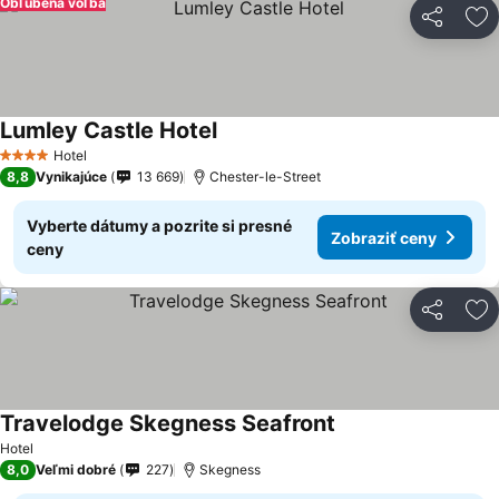
Obľúbená voľba
Zdieľať
Pr
Lumley Castle Hotel
Zobraziť ceny
Hotel
4 Počet hviezdičiek
8,8
Vynikajúce
13 669
Chester-le-Street
Vyberte dátumy a pozrite si presné
Zobraziť ceny
ceny
Zdieľať
Pr
Travelodge Skegness Seafront
Zobraziť ceny
Hotel
8,0
Veľmi dobré
227
Skegness