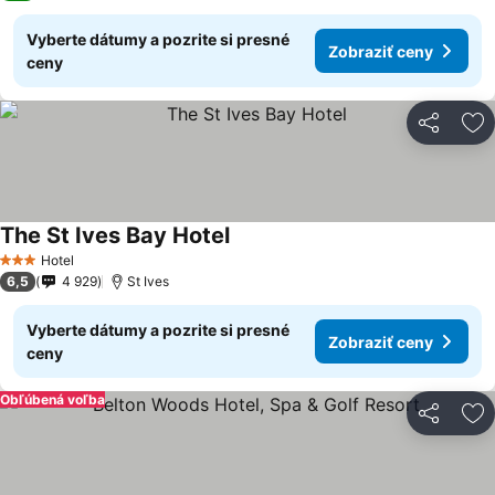
Vyberte dátumy a pozrite si presné
Zobraziť ceny
ceny
Zdieľať
Pr
The St Ives Bay Hotel
Zobraziť ceny
Hotel
3 Počet hviezdičiek
6,5
4 929
St Ives
Vyberte dátumy a pozrite si presné
Zobraziť ceny
ceny
Obľúbená voľba
Zdieľať
Pr