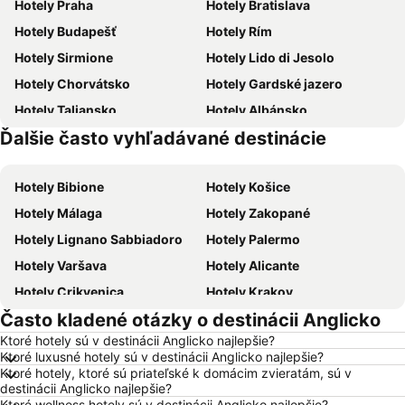
Hotely Praha
Hotely Bratislava
Hotely Budapešť
Hotely Rím
Hotely Sirmione
Hotely Lido di Jesolo
Hotely Chorvátsko
Hotely Gardské jazero
Hotely Taliansko
Hotely Albánsko
Ďalšie často vyhľadávané destinácie
Hotely Slovensko
Hotely Laponsko
Hotely Bibione
Hotely Košice
Hotely Málaga
Hotely Zakopané
Hotely Lignano Sabbiadoro
Hotely Palermo
Hotely Varšava
Hotely Alicante
Hotely Crikvenica
Hotely Krakov
Často kladené otázky o destinácii Anglicko
Hotely Barcelona
Hotely Heraklion
Ktoré hotely sú v destinácii Anglicko najlepšie?
Hotely Gdansk
Hotely Naples
Ktoré luxusné hotely sú v destinácii Anglicko najlepšie?
Hotely Vysoké Tatry
Hotely New York
Ktoré hotely, ktoré sú priateľské k domácim zvieratám, sú v
destinácii Anglicko najlepšie?
Hotely Dubaj
Hotely Tropea
Ktoré wellness hotely sú v destinácii Anglicko najlepšie?