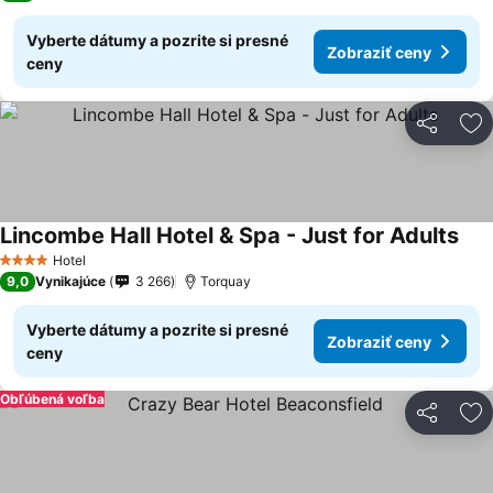
Vyberte dátumy a pozrite si presné
Zobraziť ceny
ceny
Zdieľať
Pr
Lincombe Hall Hotel & Spa - Just for Adults
Zob
Hotel
4 Počet hviezdičiek
9,0
Vynikajúce
3 266
Torquay
Vyberte dátumy a pozrite si presné
Zobraziť ceny
ceny
Obľúbená voľba
Zdieľať
Pr