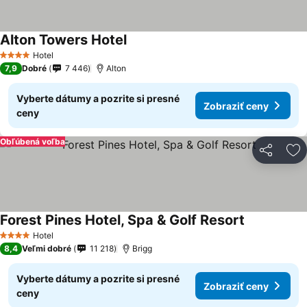
Alton Towers Hotel
Zobraziť ceny
Hotel
4 Počet hviezdičiek
7,9
Dobré
7 446
Alton
Vyberte dátumy a pozrite si presné
Zobraziť ceny
ceny
Obľúbená voľba
Zdieľať
Pr
Forest Pines Hotel, Spa & Golf Resort
Zobraziť ce
Hotel
4 Počet hviezdičiek
8,4
Veľmi dobré
11 218
Brigg
Vyberte dátumy a pozrite si presné
Zobraziť ceny
ceny