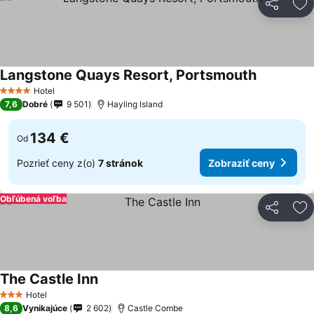
Zdieľať
Pr
Langstone Quays Resort, Portsmouth
Zobraziť c
Hotel
4 Počet hviezdičiek
7,6
Dobré
9 501
Hayling Island
134 €
Od
Pozrieť ceny z(o)
7 stránok
Zobraziť ceny
Obľúbená voľba
Zdieľať
Pr
The Castle Inn
Zobraziť ceny
Hotel
3 Počet hviezdičiek
8,6
Vynikajúce
2 602
Castle Combe