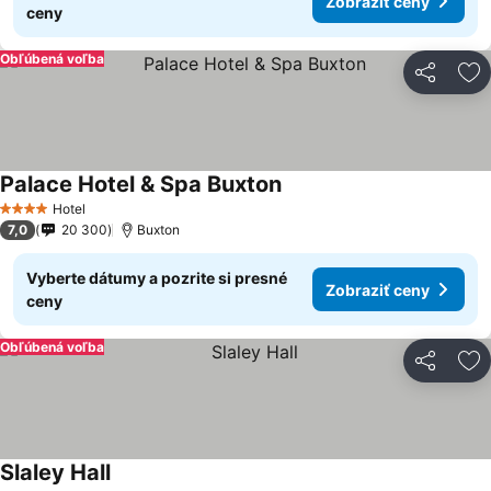
Zobraziť ceny
ceny
Obľúbená voľba
Zdieľať
Pr
Palace Hotel & Spa Buxton
Zobraziť ceny
Hotel
4 Počet hviezdičiek
7,0
20 300
Buxton
Vyberte dátumy a pozrite si presné
Zobraziť ceny
ceny
Obľúbená voľba
Zdieľať
Pr
Slaley Hall
Zobraziť ceny