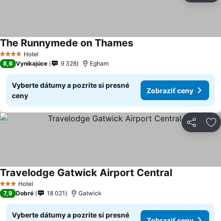
The Runnymede on Thames
Zobraziť ceny
Hotel
4 Počet hviezdičiek
8,6
Vynikajúce
9 328
Egham
Vyberte dátumy a pozrite si presné
Zobraziť ceny
ceny
Zdieľať
Pr
Travelodge Gatwick Airport Central
Zobraziť cen
Hotel
3 Počet hviezdičiek
7,9
Dobré
18 021
Gatwick
Vyberte dátumy a pozrite si presné
Zobraziť ceny