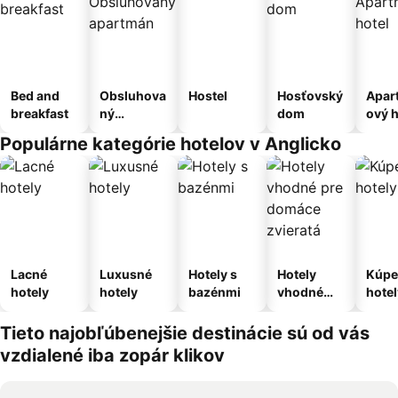
Bed and
Obsluhova
Hostel
Hosťovský
Apar
breakfast
ný
dom
ový h
apartmán
Populárne kategórie hotelov v Anglicko
Lacné
Luxusné
Hotely s
Hotely
Kúpe
hotely
hotely
bazénmi
vhodné
hotel
pre
domáce
Tieto najobľúbenejšie destinácie sú od vás
zvieratá
vzdialené iba zopár klikov