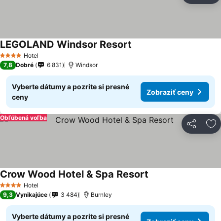
LEGOLAND Windsor Resort
Zobraziť ceny
Hotel
4 Počet hviezdičiek
7,8
Dobré
6 831
Windsor
Vyberte dátumy a pozrite si presné
Zobraziť ceny
ceny
Obľúbená voľba
Zdieľať
Pr
Crow Wood Hotel & Spa Resort
Zobraziť ceny
Hotel
4 Počet hviezdičiek
9,3
Vynikajúce
3 484
Burnley
Vyberte dátumy a pozrite si presné