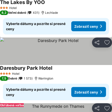
The Lakes By YOO
Zobraziť ceny
Hotel
3 Počet hviezdičiek
8,2
Veľmi dobré
431
Lechlade
Vyberte dátumy a pozrite si presné
Zobraziť ceny
ceny
Zdieľať
Pr
Daresbury Park Hotel
Zobraziť ceny
Hotel
4 Počet hviezdičiek
7,5
Dobré
1 573
Warrington
Vyberte dátumy a pozrite si presné
Zobraziť ceny
ceny
Obľúbená voľba
Zdieľať
Pr