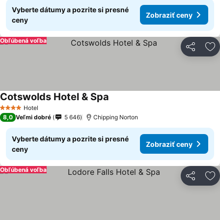
Vyberte dátumy a pozrite si presné
Zobraziť ceny
ceny
Obľúbená voľba
Zdieľať
Pr
Cotswolds Hotel & Spa
Zobraziť ceny
Hotel
4 Počet hviezdičiek
8,0
Veľmi dobré
5 646
Chipping Norton
Vyberte dátumy a pozrite si presné
Zobraziť ceny
ceny
Obľúbená voľba
Zdieľať
Pr