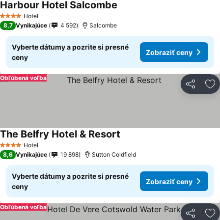
Harbour Hotel Salcombe
Zobraziť ceny
Hotel
4 Počet hviezdičiek
8,7
Vynikajúce
4 592
Salcombe
Vyberte dátumy a pozrite si presné
Zobraziť ceny
ceny
Obľúbená voľba
Zdieľať
Pr
The Belfry Hotel & Resort
Zobraziť ceny
Hotel
4 Počet hviezdičiek
8,6
Vynikajúce
19 898
Sutton Coldfield
Vyberte dátumy a pozrite si presné
Zobraziť ceny
ceny
Obľúbená voľba
Zdieľať
Pr