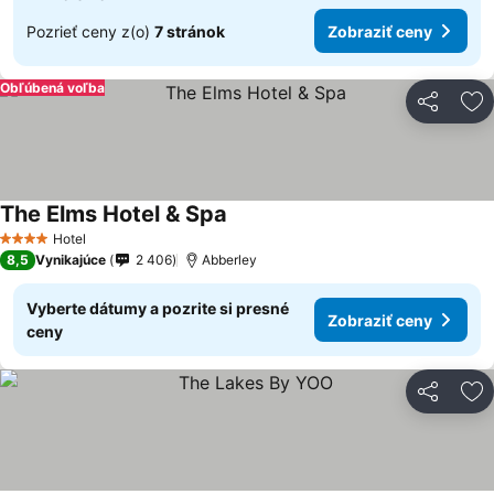
Pozrieť ceny z(o)
7 stránok
Zobraziť ceny
Obľúbená voľba
Zdieľať
Pr
The Elms Hotel & Spa
Zobraziť ceny
Hotel
4 Počet hviezdičiek
8,5
Vynikajúce
2 406
Abberley
Vyberte dátumy a pozrite si presné
Zobraziť ceny
ceny
Zdieľať
Pr