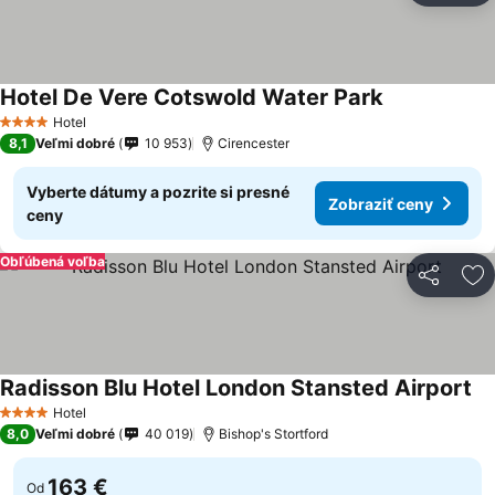
Hotel De Vere Cotswold Water Park
Zobraziť cen
Hotel
4 Počet hviezdičiek
8,1
Veľmi dobré
10 953
Cirencester
Vyberte dátumy a pozrite si presné
Zobraziť ceny
ceny
Obľúbená voľba
Zdieľať
Pr
Radisson Blu Hotel London Stansted Airport
Zo
Hotel
4 Počet hviezdičiek
8,0
Veľmi dobré
40 019
Bishop's Stortford
163 €
Od