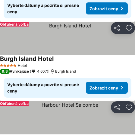
Vyberte dátumy a pozrite si presné
Zobraziť ceny
ceny
Obľúbená voľba
Zdieľať
Pr
Burgh Island Hotel
Zobraziť ceny
Hotel
5 Počet hviezdičiek
9,3
Vynikajúce
4 607
Burgh Island
Vyberte dátumy a pozrite si presné
Zobraziť ceny
ceny
Obľúbená voľba
Zdieľať
Pr