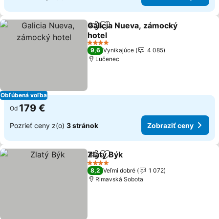
Galicia Nueva, zámocký
Zdieľať
Pridať do obľúbených
hotel
4 Počet hviezdičiek
9,6
Vynikajúce
4 085
Lučenec
Obľúbená voľba
179 €
Od
Pozrieť ceny z(o)
3 stránok
Zobraziť ceny
Zlatý Býk
Zdieľať
Pridať do obľúbených
4 Počet hviezdičiek
8,2
Veľmi dobré
1 072
Rimavská Sobota