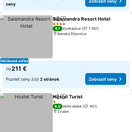
Zobraziť ceny
ceny
Salamandra Resort Hotel
Zdieľať
Pridať do obľúbených
4 Počet hviezdičiek
9,1
Vynikajúce
1 597
Banská Štiavnica
Obľúbená voľba
211 €
Od
Pozrieť ceny z(o)
2 stránok
Zobraziť ceny
Hostel Turist
Zdieľať
Pridať do obľúbených
1 Počet hviezdičiek
8,0
Veľmi dobré
401
Zvolen