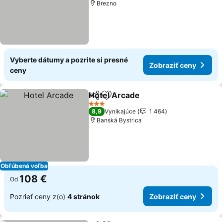
Brezno
Vyberte dátumy a pozrite si presné
Zobraziť ceny
ceny
Hotel Arcade
Zdieľať
Pridať do obľúbených
3 Počet hviezdičiek
8,9
Vynikajúce
1 464
Banská Bystrica
Obľúbená voľba
108 €
Od
Pozrieť ceny z(o)
4 stránok
Zobraziť ceny