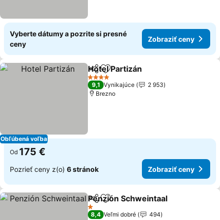
Vyberte dátumy a pozrite si presné
Zobraziť ceny
ceny
Hotel Partizán
Zdieľať
Pridať do obľúbených
4 Počet hviezdičiek
9,1
Vynikajúce
2 953
Brezno
Obľúbená voľba
175 €
Od
Pozrieť ceny z(o)
6 stránok
Zobraziť ceny
Penzión Schweintaal
Zdieľať
Pridať do obľúbených
1 Počet hviezdičiek
8,4
Veľmi dobré
494