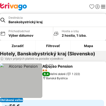
Obľúbené
Prihlási
Me
Destinácia
Banskobystrický kraj
Príchod/odchod
Hostia a izby
Výber dátumov
2 hostia, 1 izba.
Zoradiť
Filtrovať
Mapa
Hotely, Banskobystrický kraj (Slovensko)
Vplyv prijatých platieb na poradie výsledkov
Alcorso Pension
Zdieľať
Pridať do obľúbených
2 Počet hviezdičiek
8,4
Veľmi dobré
1 222
Banská Bystrica
Obľúbená voľba