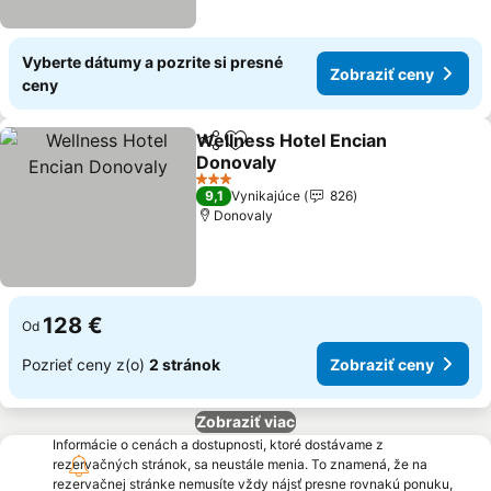
Vyberte dátumy a pozrite si presné
Zobraziť ceny
ceny
Wellness Hotel Encian
Zdieľať
Pridať do obľúbených
Donovaly
3 Počet hviezdičiek
9,1
Vynikajúce
826
Donovaly
128 €
Od
Pozrieť ceny z(o)
2 stránok
Zobraziť ceny
Zobraziť viac
Informácie o cenách a dostupnosti, ktoré dostávame z
rezervačných stránok, sa neustále menia. To znamená, že na
rezervačnej stránke nemusíte vždy nájsť presne rovnakú ponuku,