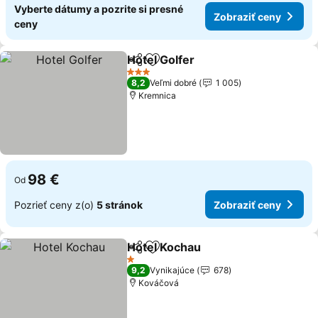
Vyberte dátumy a pozrite si presné
Zobraziť ceny
ceny
Hotel Golfer
Zdieľať
Pridať do obľúbených
3 Počet hviezdičiek
8,2
Veľmi dobré
1 005
Kremnica
98 €
Od
Pozrieť ceny z(o)
5 stránok
Zobraziť ceny
Hotel Kochau
Zdieľať
Pridať do obľúbených
1 Počet hviezdičiek
9,2
Vynikajúce
678
Kováčová