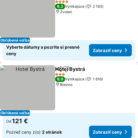
4 Počet hviezdičiek
9,3
Vynikajúce
2 163
Zvolen
Obľúbená voľba
Vyberte dátumy a pozrite si presné
Zobraziť ceny
ceny
Hotel Bystrá
Zdieľať
Pridať do obľúbených
3 Počet hviezdičiek
9,0
Vynikajúce
1 616
Brezno
Obľúbená voľba
121 €
Od
Pozrieť ceny z(o)
2 stránok
Zobraziť ceny