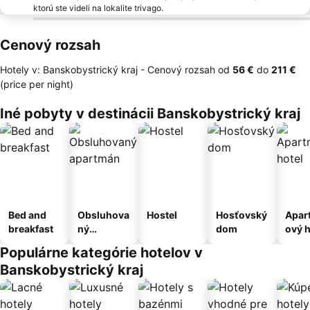
ktorú ste videli na lokalite trivago.
Cenový rozsah
Hotely v: Banskobystrický kraj -
Cenový rozsah
od
‎56 €
do
‎211 €
(price per night)
Iné pobyty v destinácii Banskobystrický kraj
Bed and
Obsluhova
Hostel
Hosťovský
Apar
breakfast
ný
dom
ový h
apartmán
Populárne kategórie hotelov v
Banskobystrický kraj