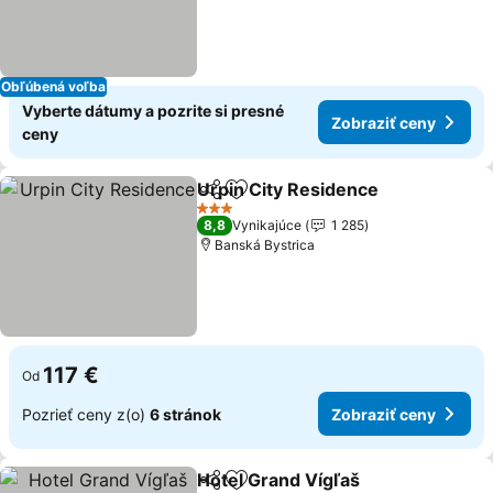
Obľúbená voľba
Vyberte dátumy a pozrite si presné
Zobraziť ceny
ceny
Urpin City Residence
Zdieľať
Pridať do obľúbených
3 Počet hviezdičiek
8,8
Vynikajúce
1 285
Banská Bystrica
117 €
Od
Pozrieť ceny z(o)
6 stránok
Zobraziť ceny
Hotel Grand Vígľaš
Zdieľať
Pridať do obľúbených