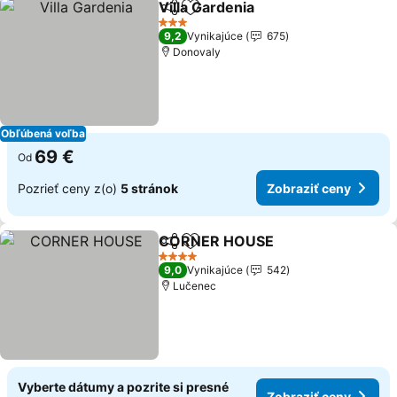
Villa Gardenia
Zdieľať
Pridať do obľúbených
3 Počet hviezdičiek
9,2
Vynikajúce
675
Donovaly
Obľúbená voľba
69 €
Od
Pozrieť ceny z(o)
5 stránok
Zobraziť ceny
CORNER HOUSE
Zdieľať
Pridať do obľúbených
4 Počet hviezdičiek
9,0
Vynikajúce
542
Lučenec
Vyberte dátumy a pozrite si presné
Zobraziť ceny