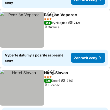
ceny
Penzión Veperec
Zdieľať
Pridať do obľúbených
3 Počet hviezdičiek
9,1
Vynikajúce
212
Dudince
Vyberte dátumy a pozrite si presné
Zobraziť ceny
ceny
Hotel Slovan
Zdieľať
Pridať do obľúbených
3 Počet hviezdičiek
7,9
Dobré
750
Lučenec