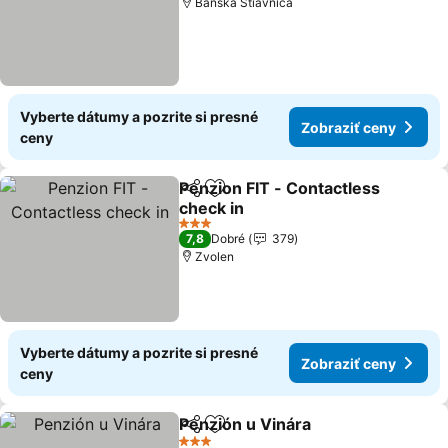
Banská Štiavnica
Vyberte dátumy a pozrite si presné
Zobraziť ceny
ceny
Penzion FIT - Contactless
Zdieľať
Pridať do obľúbených
check in
3 Počet hviezdičiek
7,8
Dobré
379
Zvolen
Vyberte dátumy a pozrite si presné
Zobraziť ceny
ceny
Penzión u Vinára
Zdieľať
Pridať do obľúbených