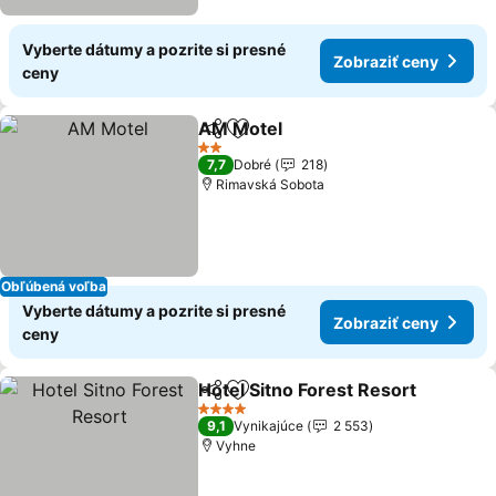
Vyberte dátumy a pozrite si presné
Zobraziť ceny
ceny
AM Motel
Zdieľať
Pridať do obľúbených
2 Počet hviezdičiek
7,7
Dobré
218
Rimavská Sobota
Obľúbená voľba
Vyberte dátumy a pozrite si presné
Zobraziť ceny
ceny
Hotel Sitno Forest Resort
Zdieľať
Pridať do obľúbených
4 Počet hviezdičiek
9,1
Vynikajúce
2 553
Vyhne