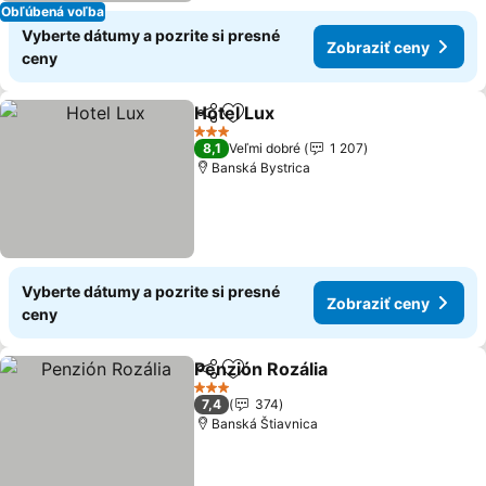
Obľúbená voľba
Vyberte dátumy a pozrite si presné
Zobraziť ceny
ceny
Hotel Lux
Zdieľať
Pridať do obľúbených
3 Počet hviezdičiek
8,1
Veľmi dobré
1 207
Banská Bystrica
Vyberte dátumy a pozrite si presné
Zobraziť ceny
ceny
Penzión Rozália
Zdieľať
Pridať do obľúbených
3 Počet hviezdičiek
7,4
374
Banská Štiavnica