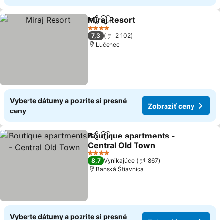
Miraj Resort
Zdieľať
Pridať do obľúbených
4 Počet hviezdičiek
7,3
2 102
Lučenec
Vyberte dátumy a pozrite si presné
Zobraziť ceny
ceny
Boutique apartments -
Zdieľať
Pridať do obľúbených
Central Old Town
4 Počet hviezdičiek
8,7
Vynikajúce
867
Banská Štiavnica
Vyberte dátumy a pozrite si presné