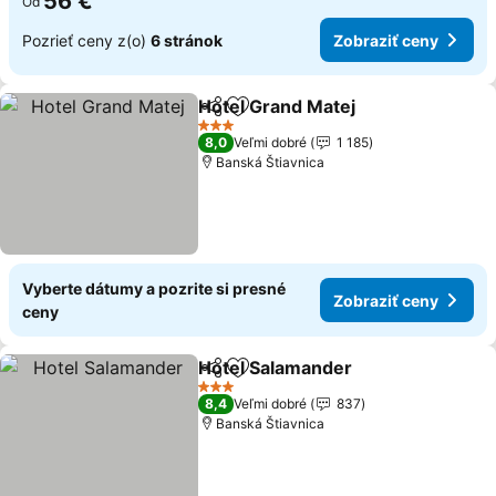
56 €
Od
Pozrieť ceny z(o)
6 stránok
Zobraziť ceny
Hotel Grand Matej
Zdieľať
Pridať do obľúbených
3 Počet hviezdičiek
8,0
Veľmi dobré
1 185
Banská Štiavnica
Vyberte dátumy a pozrite si presné
Zobraziť ceny
ceny
Hotel Salamander
Zdieľať
Pridať do obľúbených
3 Počet hviezdičiek
8,4
Veľmi dobré
837
Banská Štiavnica