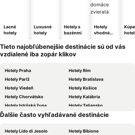
Lacné
Luxusné
Hotely s
Hotely
Kúpe
hotely
hotely
bazénmi
vhodné
hotel
pre
domáce
Tieto najobľúbenejšie destinácie sú od vás
zvieratá
vzdialené iba zopár klikov
Hotely Praha
Hotely Rím
Hotely Paríž
Hotely Bratislava
Hotely Viedeň
Hotely Košice
Hotely Chorvátsko
Hotely Kalábria
Hotely Istrijská župa
Hotely Taliansko
Ďalšie často vyhľadávané destinácie
Hotely Malorka
Hotely Slovensko
Hotely Lido di Jesolo
Hotely Bibione