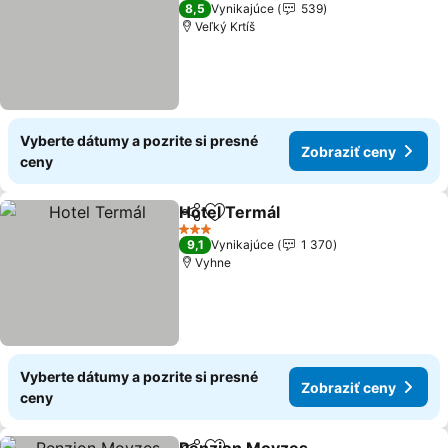
3 Počet hviezdičiek
8,5
Vynikajúce
539
Veľký Krtíš
Vyberte dátumy a pozrite si presné
Zobraziť ceny
ceny
Hotel Termál
Zdieľať
Pridať do obľúbených
3 Počet hviezdičiek
9,1
Vynikajúce
1 370
Vyhne
Vyberte dátumy a pozrite si presné
Zobraziť ceny
ceny