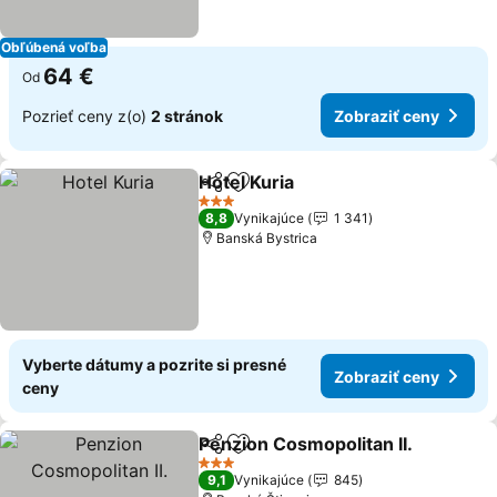
Obľúbená voľba
64 €
Od
Pozrieť ceny z(o)
2 stránok
Zobraziť ceny
Hotel Kuria
Zdieľať
Pridať do obľúbených
3 Počet hviezdičiek
8,8
Vynikajúce
1 341
Banská Bystrica
Vyberte dátumy a pozrite si presné
Zobraziť ceny
ceny
Penzion Cosmopolitan II.
Zdieľať
Pridať do obľúbených
3 Počet hviezdičiek
9,1
Vynikajúce
845