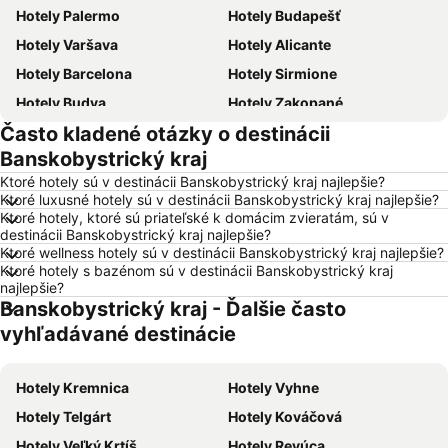
Hotely Palermo
Hotely Budapešť
Hotely Varšava
Hotely Alicante
Hotely Barcelona
Hotely Sirmione
Hotely Budva
Hotely Zakopané
Často kladené otázky o destinácii
Hotely Naples
Hotely Crikvenica
Banskobystrický kraj
Hotely Vysoké Tatry
Hotely Sopot
Ktoré hotely sú v destinácii Banskobystrický kraj najlepšie?
Hotely Gdansk
Hotely Nice
Ktoré luxusné hotely sú v destinácii Banskobystrický kraj najlepšie?
Ktoré hotely, ktoré sú priateľské k domácim zvieratám, sú v
Hotely Tropea
Hotely Berlín
destinácii Banskobystrický kraj najlepšie?
Hotely Lignano Sabbiadoro
Hotely Malta
Ktoré wellness hotely sú v destinácii Banskobystrický kraj najlepšie?
Ktoré hotely s bazénom sú v destinácii Banskobystrický kraj
Hotely Slovinsko
Hotely Ostrov Mykonos
najlepšie?
Banskobystrický kraj - Ďalšie často
Hotely Balaton
Hotely Grécko
vyhľadávané destinácie
Hotely Ostrov Skiathos
Hotely Laponsko
Hotely Krk
Hotely Drač
Hotely Kremnica
Hotely Vyhne
Hotely Pobrežie Chorvátska
Hotely Albánsko
Hotely Telgárt
Hotely Kováčová
Hotely Ibiza
Hotely Ostrov Rodos
Hotely Veľký Krtíš
Hotely Revúca