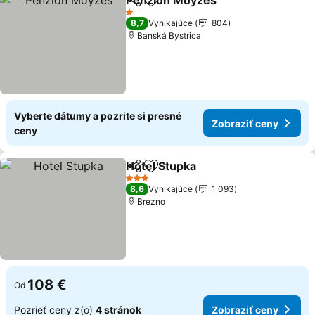
Penzion Moyzes
Zdieľať
Pridať do obľúbených
1 Počet hviezdičiek
8,7
Vynikajúce
804
Banská Bystrica
Vyberte dátumy a pozrite si presné
Zobraziť ceny
ceny
Hotel Stupka
Zdieľať
Pridať do obľúbených
3 Počet hviezdičiek
8,6
Vynikajúce
1 093
Brezno
108 €
Od
Pozrieť ceny z(o)
4 stránok
Zobraziť ceny