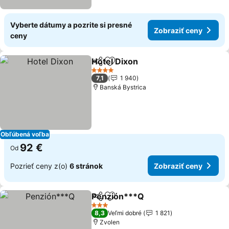
Vyberte dátumy a pozrite si presné
Zobraziť ceny
ceny
Hotel Dixon
Zdieľať
Pridať do obľúbených
4 Počet hviezdičiek
7,1
1 940
Banská Bystrica
Obľúbená voľba
92 €
Od
Pozrieť ceny z(o)
6 stránok
Zobraziť ceny
Penzión***Q
Zdieľať
Pridať do obľúbených
3 Počet hviezdičiek
8,3
Veľmi dobré
1 821
Zvolen