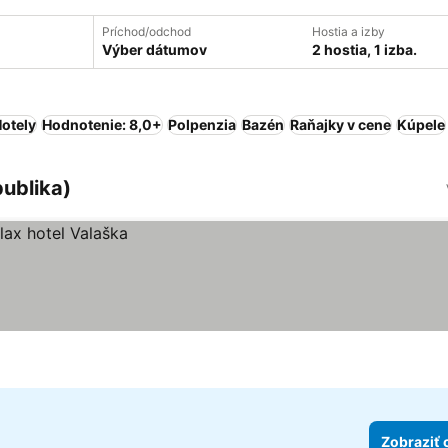
Príchod/odchod
Hostia a izby
Výber dátumov
2 hostia, 1 izba.
otely
Hodnotenie: 8,0+
Polpenzia
Bazén
Raňajky v cene
Kúpele
ublika)
Zobraziť 