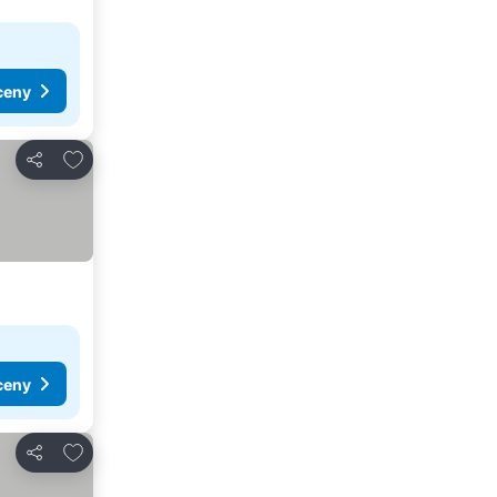
ceny
Pridať do obľúbených
Zdieľať
ceny
Pridať do obľúbených
Zdieľať