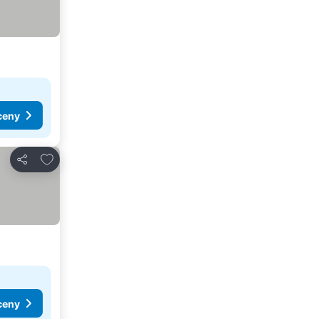
ceny
Pridať do obľúbených
Zdieľať
ceny