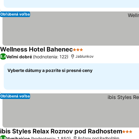
Obľúbená voľba
Wellness Hotel Bahenec
3 Počet hviezdičiek
Veľmi dobré
(hodnotenia: 122)
8,4
Jablunkov
Vyberte dátumy a pozrite si presné ceny
Obľúbená voľba
ibis Styles Relax Roznov pod Radhostem
3 Počet
Vynikajúce
(hodnotenia: 1 850)
8,9
Rožnov pod Radhoštěm