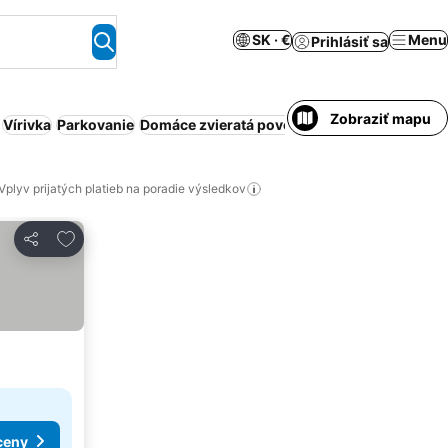
SK · €
Menu
Prihlásiť sa
Zobraziť mapu
Vírivka
Parkovanie
Domáce zvieratá povolené
Hosťovský dom
Vplyv prijatých platieb na poradie výsledkov
Pridať do obľúbených
Zdieľať
ceny