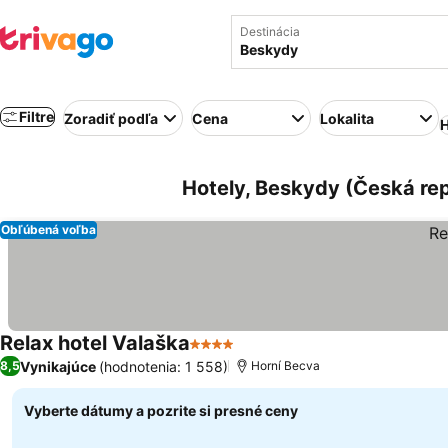
Destinácia
Filtre
Zoradiť podľa
Cena
Lokalita
H
Hotely, Beskydy (Česká rep
Obľúbená voľba
Relax hotel Valaška
4 Počet hviezdičiek
Vynikajúce
(hodnotenia: 1 558)
8,5
Horní Becva
Vyberte dátumy a pozrite si presné ceny