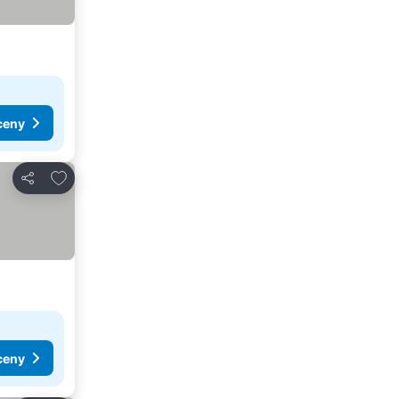
ceny
Pridať do obľúbených
Zdieľať
ceny