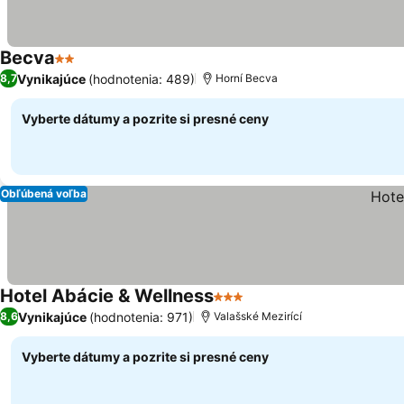
Becva
2 Počet hviezdičiek
Vynikajúce
(hodnotenia: 489)
8,7
Horní Becva
Vyberte dátumy a pozrite si presné ceny
Obľúbená voľba
Hotel Abácie & Wellness
3 Počet hviezdičiek
Vynikajúce
(hodnotenia: 971)
8,6
Valašské Mezirící
Vyberte dátumy a pozrite si presné ceny