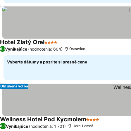
Hotel Zlatý Orel
4 Počet hviezdičiek
Vynikajúce
(hodnotenia: 604)
9,1
Ostravice
Vyberte dátumy a pozrite si presné ceny
Obľúbená voľba
Wellness Hotel Pod Kycmolem
4 Počet hviezdičiek
Vynikajúce
(hodnotenia: 1 701)
8,8
Horní Lomná