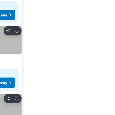
ceny
Pridať do obľúbených
Zdieľať
ceny
Pridať do obľúbených
Zdieľať