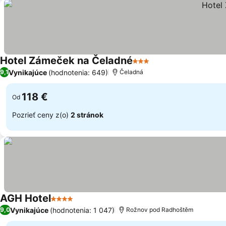
Hotel Zámeček na Čeladné
3 Počet hviezdičiek
Vynikajúce
(hodnotenia: 649)
9,1
Čeladná
118 €
Od
Pozrieť ceny z(o)
2 stránok
AGH Hotel
4 Počet hviezdičiek
Vynikajúce
(hodnotenia: 1 047)
9,0
Rožnov pod Radhoštěm