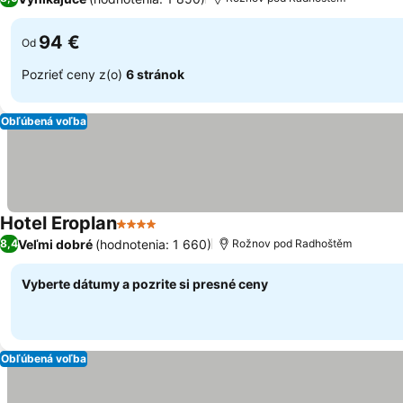
94 €
Od
Pozrieť ceny z(o)
6 stránok
Obľúbená voľba
Hotel Eroplan
4 Počet hviezdičiek
Veľmi dobré
(hodnotenia: 1 660)
8,4
Rožnov pod Radhoštěm
Vyberte dátumy a pozrite si presné ceny
Obľúbená voľba