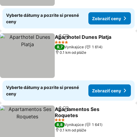
Vyberte dátumy a pozrite si presné
Zobraziť ceny
ceny
Aparthotel Dunes Platja
Zdieľať
Pridať do obľúbených
4 Počet hviezdičiek
8,7
Vynikajúce
1 614
0.1 km od pláže
Vyberte dátumy a pozrite si presné
Zobraziť ceny
ceny
Apartamentos Ses
Zdieľať
Pridať do obľúbených
Roquetes
3 Počet hviezdičiek
8,8
Vynikajúce
1 641
0.1 km od pláže