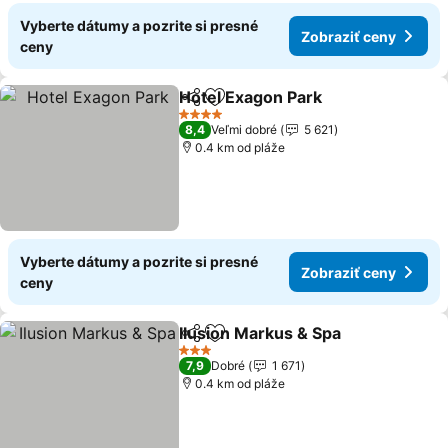
Vyberte dátumy a pozrite si presné
Zobraziť ceny
ceny
Hotel Exagon Park
Zdieľať
Pridať do obľúbených
4 Počet hviezdičiek
8,4
Veľmi dobré
5 621
0.4 km od pláže
Vyberte dátumy a pozrite si presné
Zobraziť ceny
ceny
Ilusion Markus & Spa
Zdieľať
Pridať do obľúbených
3 Počet hviezdičiek
7,9
Dobré
1 671
0.4 km od pláže