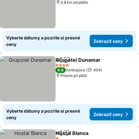
0.8 km od pláže
Vyberte dátumy a pozrite si presné
Zobraziť ceny
ceny
Grupotel Dunamar
Zdieľať
Pridať do obľúbených
4 Počet hviezdičiek
8,8
Vynikajúce
404
Priamo pri pláži
Vyberte dátumy a pozrite si presné
Zobraziť ceny
ceny
Hostal Blanca
Zdieľať
Pridať do obľúbených