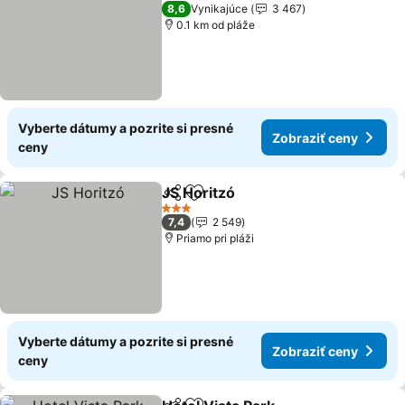
4 Počet hviezdičiek
8,6
Vynikajúce
3 467
0.1 km od pláže
Vyberte dátumy a pozrite si presné
Zobraziť ceny
ceny
JS Horitzó
Zdieľať
Pridať do obľúbených
3 Počet hviezdičiek
7,4
2 549
Priamo pri pláži
Vyberte dátumy a pozrite si presné
Zobraziť ceny
ceny