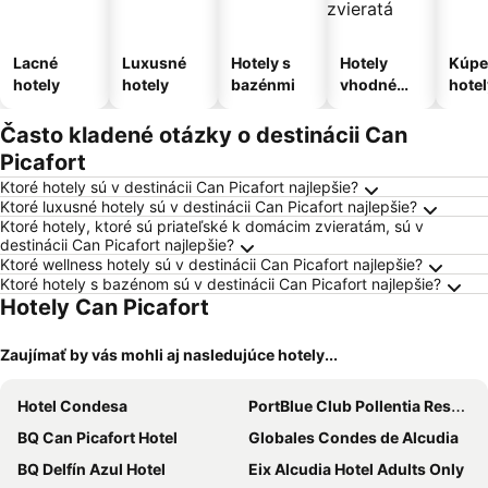
Lacné
Luxusné
Hotely s
Hotely
Kúpe
hotely
hotely
bazénmi
vhodné
hotel
pre
domáce
Často kladené otázky o destinácii Can
zvieratá
Picafort
Ktoré hotely sú v destinácii Can Picafort najlepšie?
Ktoré luxusné hotely sú v destinácii Can Picafort najlepšie?
Ktoré hotely, ktoré sú priateľské k domácim zvieratám, sú v
destinácii Can Picafort najlepšie?
Ktoré wellness hotely sú v destinácii Can Picafort najlepšie?
Ktoré hotely s bazénom sú v destinácii Can Picafort najlepšie?
Hotely Can Picafort
Zaujímať by vás mohli aj nasledujúce hotely...
Hotel Condesa
PortBlue Club Pollentia Resort & Spa
BQ Can Picafort Hotel
Globales Condes de Alcudia
BQ Delfín Azul Hotel
Eix Alcudia Hotel Adults Only