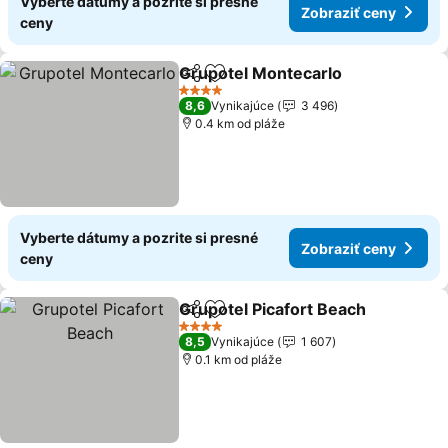
Vyberte dátumy a pozrite si presné
Zobraziť ceny
ceny
Grupotel Montecarlo
Zdieľať
Pridať do obľúbených
4 Počet hviezdičiek
8,6
Vynikajúce
3 496
0.4 km od pláže
Vyberte dátumy a pozrite si presné
Zobraziť ceny
ceny
Grupotel Picafort Beach
Zdieľať
Pridať do obľúbených
4 Počet hviezdičiek
8,5
Vynikajúce
1 607
0.1 km od pláže