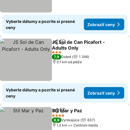
Vyberte dátumy a pozrite si presné
Zobraziť ceny
ceny
JS Sol de Can Picafort -
Zdieľať
Pridať do obľúbených
Adults Only
3 Počet hviezdičiek
7,9
Dobré
1 366
0.1 km od pláže
Vyberte dátumy a pozrite si presné
Zobraziť ceny
ceny
Stil Mar y Paz
Zdieľať
Pridať do obľúbených
4 Počet hviezdičiek
8,6
Vynikajúce
637
1.3 km >> Centrum mesta