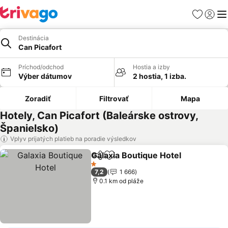
Obľúbené
Prihlási
Me
Destinácia
Can Picafort
Príchod/odchod
Hostia a izby
Výber dátumov
2 hostia, 1 izba.
Zoradiť
Filtrovať
Mapa
Hotely, Can Picafort (Baleárske ostrovy,
Španielsko)
Vplyv prijatých platieb na poradie výsledkov
Galaxia Boutique Hotel
Zdieľať
Pridať do obľúbených
1 Počet hviezdičiek
7,2
1 666
0.1 km od pláže