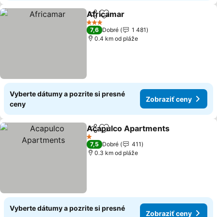
Africamar
Zdieľať
Pridať do obľúbených
3 Počet hviezdičiek
7,6
Dobré
1 481
0.4 km od pláže
Vyberte dátumy a pozrite si presné
Zobraziť ceny
ceny
Acapulco Apartments
Zdieľať
Pridať do obľúbených
1 Počet hviezdičiek
7,5
Dobré
411
0.3 km od pláže
Vyberte dátumy a pozrite si presné
Zobraziť ceny