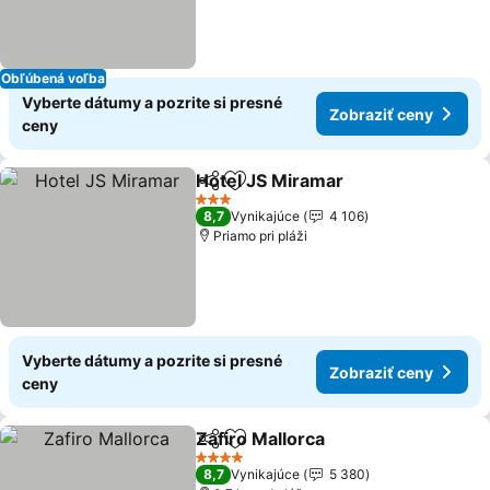
Obľúbená voľba
Vyberte dátumy a pozrite si presné
Zobraziť ceny
ceny
Hotel JS Miramar
Zdieľať
Pridať do obľúbených
3 Počet hviezdičiek
8,7
Vynikajúce
4 106
Priamo pri pláži
Vyberte dátumy a pozrite si presné
Zobraziť ceny
ceny
Zafiro Mallorca
Zdieľať
Pridať do obľúbených
4 Počet hviezdičiek
8,7
Vynikajúce
5 380