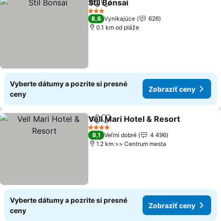
Stil Bonsai
Zdieľať
Pridať do obľúbených
3 Počet hviezdičiek
8,6
Vynikajúce
626
0.1 km od pláže
Vyberte dátumy a pozrite si presné
Zobraziť ceny
ceny
Vell Mari Hotel & Resort
Zdieľať
Pridať do obľúbených
4 Počet hviezdičiek
8,1
Veľmi dobré
4 496
1.2 km >> Centrum mesta
Vyberte dátumy a pozrite si presné
Zobraziť ceny
ceny