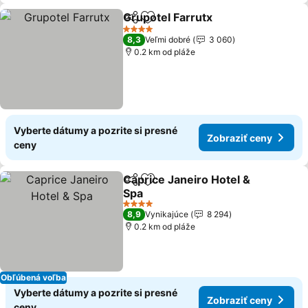
Grupotel Farrutx
Zdieľať
Pridať do obľúbených
4 Počet hviezdičiek
8,3
Veľmi dobré
3 060
0.2 km od pláže
Vyberte dátumy a pozrite si presné
Zobraziť ceny
ceny
Caprice Janeiro Hotel &
Zdieľať
Pridať do obľúbených
Spa
4 Počet hviezdičiek
8,9
Vynikajúce
8 294
0.2 km od pláže
Obľúbená voľba
Vyberte dátumy a pozrite si presné
Zobraziť ceny
ceny