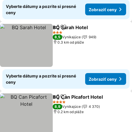
Vyberte dátumy a pozrite si presné
Zobraziť ceny
ceny
BQ Sarah Hotel
Zdieľať
Pridať do obľúbených
3 Počet hviezdičiek
8,5
Vynikajúce
949
0.3 km od pláže
Vyberte dátumy a pozrite si presné
Zobraziť ceny
ceny
BQ Can Picafort Hotel
Zdieľať
Pridať do obľúbených
4 Počet hviezdičiek
8,9
Vynikajúce
4 370
0.2 km od pláže