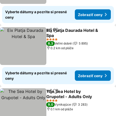
Vyberte dátumy a pozrite si presné
Zobraziť ceny
ceny
Eix Platja Daurada Hotel &
Zdieľať
Pridať do obľúbených
Spa
4 Počet hviezdičiek
8,3
Veľmi dobré
5 895
0.2 km od pláže
Vyberte dátumy a pozrite si presné
Zobraziť ceny
ceny
The Sea Hotel by
Zdieľať
Pridať do obľúbených
Grupotel - Adults Only
4 Počet hviezdičiek
9,0
Vynikajúce
3 283
0.1 km od pláže