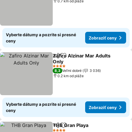
0.7 km od pláže
Vyberte dátumy a pozrite si presné
Zobraziť ceny
ceny
Zafiro Alzinar Mar Adults
Zdieľať
Pridať do obľúbených
Only
4 Počet hviezdičiek
8,3
Veľmi dobré
3 036
0.2 km od pláže
Vyberte dátumy a pozrite si presné
Zobraziť ceny
ceny
THB Gran Playa
Zdieľať
Pridať do obľúbených