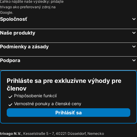
Ľahko nájdite naše výsledky: pridajte
S'illot, Baleárske ostrovy Hotely
Cala Millor, Baleárske ostrovy Hotely
trivago ako preferovaný zdroj na
Barcelona, Katalánsko Hotely
Málaga, Andalúzia Hotely
Google.
Spoločnosť
Alicante, Valencia Hotely
Madrid, Madrid Hotely
Valencia, Valencia Hotely
Naše produkty
Podmienky a zásady
Podpora
Prihláste sa pre exkluzívne výhody pre
členov
Prispôsobenie funkcií
Vernostné ponuky a členské ceny
Prihlásiť sa
trivago N.V.
, Kesselstraße 5 – 7, 40221 Düsseldorf, Nemecko