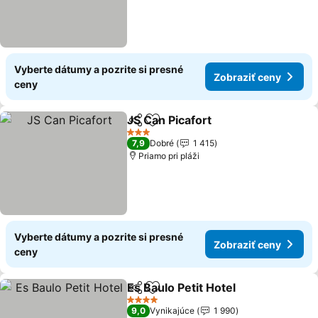
Vyberte dátumy a pozrite si presné
Zobraziť ceny
ceny
JS Can Picafort
Zdieľať
Pridať do obľúbených
3 Počet hviezdičiek
7,9
Dobré
1 415
Priamo pri pláži
Vyberte dátumy a pozrite si presné
Zobraziť ceny
ceny
Es Baulo Petit Hotel
Zdieľať
Pridať do obľúbených
4 Počet hviezdičiek
9,0
Vynikajúce
1 990