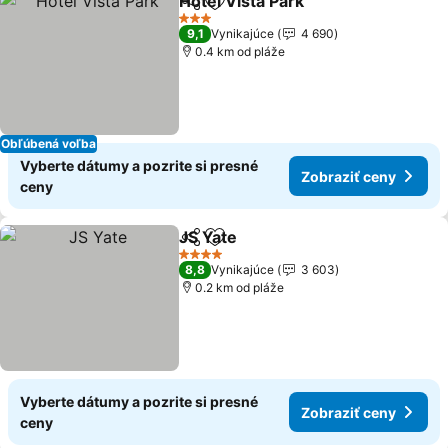
Hotel Vista Park
Zdieľať
Pridať do obľúbených
3 Počet hviezdičiek
9,1
Vynikajúce
4 690
0.4 km od pláže
Obľúbená voľba
Vyberte dátumy a pozrite si presné
Zobraziť ceny
ceny
JS Yate
Zdieľať
Pridať do obľúbených
4 Počet hviezdičiek
8,8
Vynikajúce
3 603
0.2 km od pláže
Vyberte dátumy a pozrite si presné
Zobraziť ceny
ceny