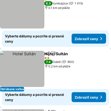
1 Počet hviezdičiek
8,5
Vynikajúce
1 415
0.1 km od pláže
Vyberte dátumy a pozrite si presné
Zobraziť ceny
ceny
Hotel Sultán
Zdieľať
Pridať do obľúbených
2 Počet hviezdičiek
7,4
Dobré
900
0.2 km od pláže
Obľúbená voľba
Vyberte dátumy a pozrite si presné
Zobraziť ceny
ceny