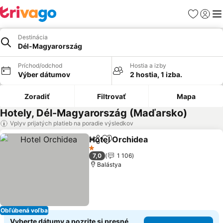
Obľúbené
Prihlási
Me
Destinácia
Dél-Magyarország
Príchod/odchod
Hostia a izby
Výber dátumov
2 hostia, 1 izba.
Zoradiť
Filtrovať
Mapa
Hotely, Dél-Magyarország (Maďarsko)
Vplyv prijatých platieb na poradie výsledkov
Hotel Orchidea
Zdieľať
Pridať do obľúbených
1 Počet hviezdičiek
7,0
1 106
Balástya
Obľúbená voľba
Vyberte dátumy a pozrite si presné