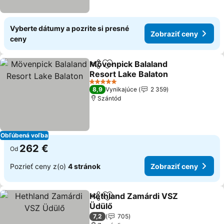
Vyberte dátumy a pozrite si presné
Zobraziť ceny
ceny
Mövenpick Balaland
Zdieľať
Pridať do obľúbených
Resort Lake Balaton
5 Počet hviezdičiek
8,9
Vynikajúce
2 359
Szántód
Obľúbená voľba
262 €
Od
Pozrieť ceny z(o)
4 stránok
Zobraziť ceny
Hethland Zamárdi VSZ
Zdieľať
Pridať do obľúbených
Üdülő
7,2
705