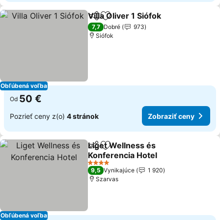
Villa Oliver 1 Siófok
Zdieľať
Pridať do obľúbených
7,7
Dobré
973
Siófok
Obľúbená voľba
50 €
Od
Pozrieť ceny z(o)
4 stránok
Zobraziť ceny
Liget Wellness és
Zdieľať
Pridať do obľúbených
Konferencia Hotel
4 Počet hviezdičiek
9,5
Vynikajúce
1 920
Szarvas
Obľúbená voľba