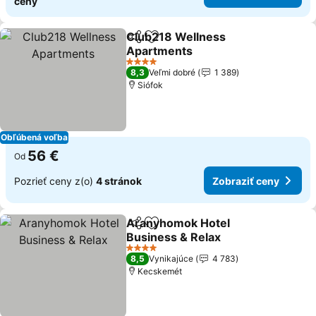
ceny
Club218 Wellness
Zdieľať
Pridať do obľúbených
Apartments
4 Počet hviezdičiek
8,3
Veľmi dobré
1 389
Siófok
Obľúbená voľba
56 €
Od
Pozrieť ceny z(o)
4 stránok
Zobraziť ceny
Aranyhomok Hotel
Zdieľať
Pridať do obľúbených
Business & Relax
4 Počet hviezdičiek
8,5
Vynikajúce
4 783
Kecskemét