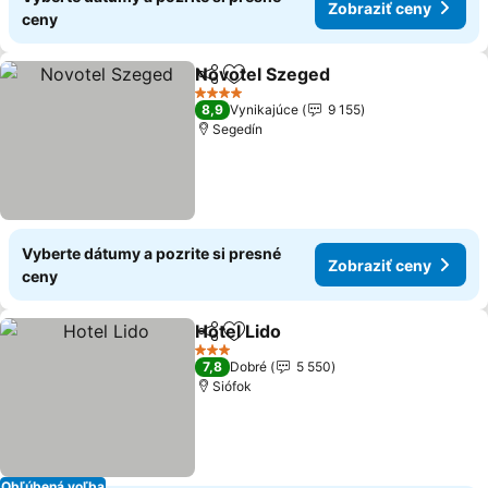
Zobraziť ceny
ceny
Novotel Szeged
Zdieľať
Pridať do obľúbených
4 Počet hviezdičiek
8,9
Vynikajúce
9 155
Segedín
Vyberte dátumy a pozrite si presné
Zobraziť ceny
ceny
Hotel Lido
Zdieľať
Pridať do obľúbených
3 Počet hviezdičiek
7,8
Dobré
5 550
Siófok
Obľúbená voľba