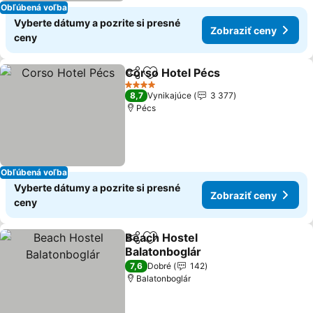
Obľúbená voľba
Vyberte dátumy a pozrite si presné
Zobraziť ceny
ceny
Corso Hotel Pécs
Zdieľať
Pridať do obľúbených
4 Počet hviezdičiek
8,7
Vynikajúce
3 377
Pécs
Obľúbená voľba
Vyberte dátumy a pozrite si presné
Zobraziť ceny
ceny
Beach Hostel
Zdieľať
Pridať do obľúbených
Balatonboglár
7,6
Dobré
142
Balatonboglár