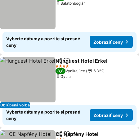
Balatonboglár
Vyberte dátumy a pozrite si presné
Zobraziť ceny
ceny
Hunguest Hotel Erkel
Zdieľať
Pridať do obľúbených
4 Počet hviezdičiek
8,8
Vynikajúce
6 322
Gyula
Obľúbená voľba
Vyberte dátumy a pozrite si presné
Zobraziť ceny
ceny
CE Napfény Hotel
Zdieľať
Pridať do obľúbených