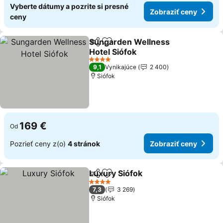
Vyberte dátumy a pozrite si presné
Zobraziť ceny
ceny
Sungarden Wellness
Zdieľať
Pridať do obľúbených
Hotel Siófok
4 Počet hviezdičiek
9,1
Vynikajúce
2 400
Siófok
169 €
Od
Pozrieť ceny z(o)
4 stránok
Zobraziť ceny
Luxury Siófok
Zdieľať
Pridať do obľúbených
4 Počet hviezdičiek
7,3
3 269
Siófok