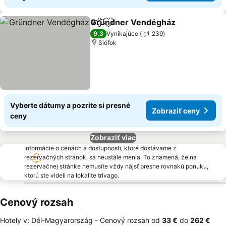
Gründner Vendégház
Zdieľať
Pridať do obľúbených
9,3
Vynikajúce
239
Siófok
Vyberte dátumy a pozrite si presné
Zobraziť ceny
ceny
Zobraziť viac
Informácie o cenách a dostupnosti, ktoré dostávame z
rezervačných stránok, sa neustále menia. To znamená, že na
rezervačnej stránke nemusíte vždy nájsť presne rovnakú ponuku,
ktorú ste videli na lokalite trivago.
Cenový rozsah
Hotely v: Dél-Magyarország -
Cenový rozsah
od
‎33 €
do
‎262 €