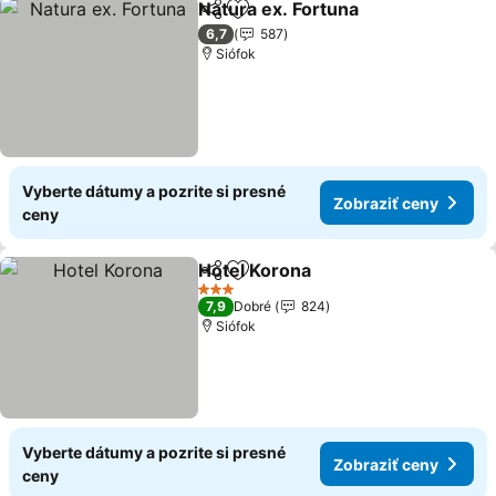
Natura ex. Fortuna
Zdieľať
Pridať do obľúbených
6,7
587
Siófok
Vyberte dátumy a pozrite si presné
Zobraziť ceny
ceny
Hotel Korona
Zdieľať
Pridať do obľúbených
3 Počet hviezdičiek
7,9
Dobré
824
Siófok
Vyberte dátumy a pozrite si presné
Zobraziť ceny
ceny