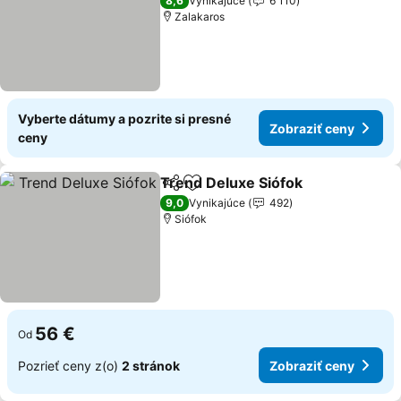
8,6
Vynikajúce
6 110
Zalakaros
Vyberte dátumy a pozrite si presné
Zobraziť ceny
ceny
Trend Deluxe Siófok
Zdieľať
Pridať do obľúbených
9,0
Vynikajúce
492
Siófok
56 €
Od
Pozrieť ceny z(o)
2 stránok
Zobraziť ceny