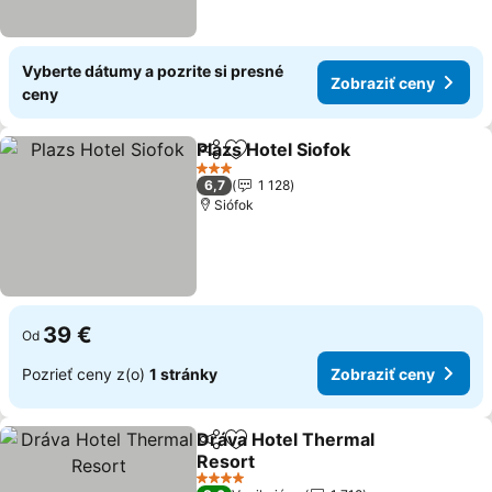
Vyberte dátumy a pozrite si presné
Zobraziť ceny
ceny
Plazs Hotel Siofok
Zdieľať
Pridať do obľúbených
3 Počet hviezdičiek
6,7
1 128
Siófok
39 €
Od
Pozrieť ceny z(o)
1 stránky
Zobraziť ceny
Dráva Hotel Thermal
Zdieľať
Pridať do obľúbených
Resort
4 Počet hviezdičiek