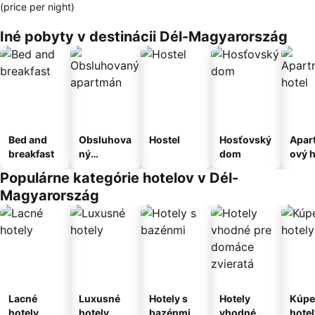
(price per night)
Iné pobyty v destinácii Dél-Magyarország
Bed and
Obsluhova
Hostel
Hosťovský
Apar
breakfast
ný
dom
ový h
apartmán
Populárne kategórie hotelov v Dél-
Magyarország
Lacné
Luxusné
Hotely s
Hotely
Kúpe
hotely
hotely
bazénmi
vhodné
hotel