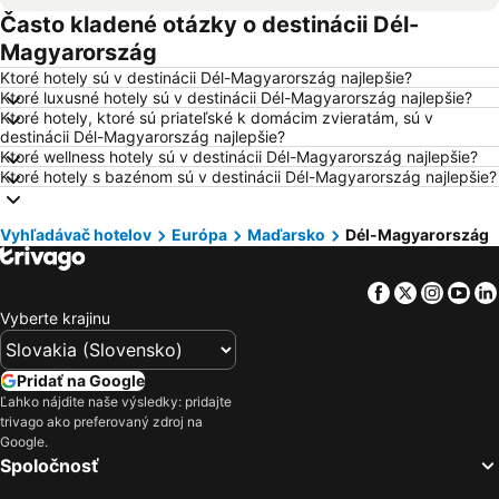
Často kladené otázky o destinácii Dél-
Hotely Barcelona
Hotely Heraklion
Magyarország
Hotely Gdansk
Hotely Naples
Ktoré hotely sú v destinácii Dél-Magyarország najlepšie?
Hotely Vysoké Tatry
Hotely New York
Ktoré luxusné hotely sú v destinácii Dél-Magyarország najlepšie?
Ktoré hotely, ktoré sú priateľské k domácim zvieratám, sú v
Hotely Dubaj
Hotely Tropea
destinácii Dél-Magyarország najlepšie?
Hotely Berlín
Hotely Laponsko
Ktoré wellness hotely sú v destinácii Dél-Magyarország najlepšie?
Ktoré hotely s bazénom sú v destinácii Dél-Magyarország najlepšie?
Hotely Malorka
Hotely Pobrežie Chorvátska
Hotely Ostrov Skiathos
Hotely Kalábria
Vyhľadávač hotelov
Európa
Maďarsko
Dél-Magyarország
Hotely Krk
Hotely Švajčiarsko
Hotely Turecko
Hotely Toskánsko
Facebook
Twitter
Insta
Yo
Hotely Istrijská župa
Hotely Ibiza
Vyberte krajinu
Hotely Wörthersee
Hotely Balaton
Hotely Poľsko
Hotely Slovinsko
Pridať na Google
Ľahko nájdite naše výsledky: pridajte
Hotely Česká republika
Hotely Čierna Hora
trivago ako preferovaný zdroj na
Hotely Drač
Hotely Ostrov Rodos
Google.
Spoločnosť