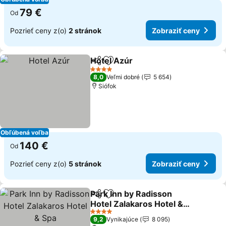
79 €
Od
Pozrieť ceny z(o)
2 stránok
Zobraziť ceny
Hotel Azúr
Zdieľať
Pridať do obľúbených
4 Počet hviezdičiek
8,0
Veľmi dobré
5 654
Siófok
Obľúbená voľba
140 €
Od
Pozrieť ceny z(o)
5 stránok
Zobraziť ceny
Park Inn by Radisson
Zdieľať
Pridať do obľúbených
Hotel Zalakaros Hotel &
Spa
4 Počet hviezdičiek
9,2
Vynikajúce
8 095