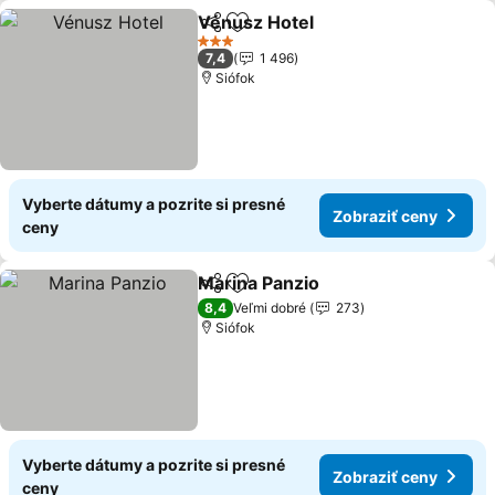
Vénusz Hotel
Zdieľať
Pridať do obľúbených
3 Počet hviezdičiek
7,4
1 496
Siófok
Vyberte dátumy a pozrite si presné
Zobraziť ceny
ceny
Marina Panzio
Zdieľať
Pridať do obľúbených
8,4
Veľmi dobré
273
Siófok
Vyberte dátumy a pozrite si presné
Zobraziť ceny
ceny