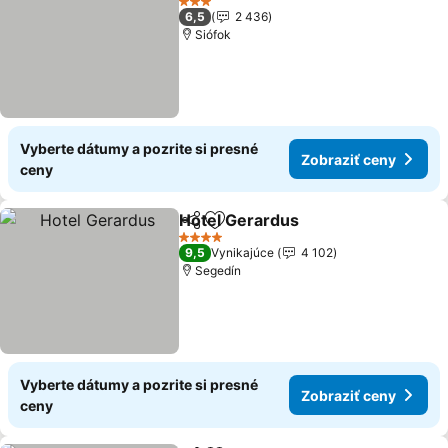
3 Počet hviezdičiek
6,5
2 436
Siófok
Vyberte dátumy a pozrite si presné
Zobraziť ceny
ceny
Hotel Gerardus
Zdieľať
Pridať do obľúbených
4 Počet hviezdičiek
9,5
Vynikajúce
4 102
Segedín
Vyberte dátumy a pozrite si presné
Zobraziť ceny
ceny