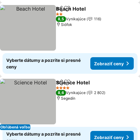
Beach Hotel
Zdieľať
Pridať do obľúbených
2 Počet hviezdičiek
8,5
Vynikajúce
116
Siófok
Vyberte dátumy a pozrite si presné
Zobraziť ceny
ceny
Science Hotel
Zdieľať
Pridať do obľúbených
4 Počet hviezdičiek
8,6
Vynikajúce
2 802
Segedín
Obľúbená voľba
Vyberte dátumy a pozrite si presné
Zobraziť ceny