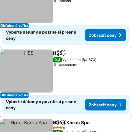
Zamárdi
Obľúbená voľba
Vyberte dátumy a pozrite si presné
Zobraziť ceny
ceny
H55
Zdieľať
Pridať do obľúbených
9,3
Vynikajúce
873
Balatonlelle
Obľúbená voľba
Vyberte dátumy a pozrite si presné
Zobraziť ceny
ceny
Hotel Karos Spa
Zdieľať
Pridať do obľúbených
4 Počet hviezdičiek