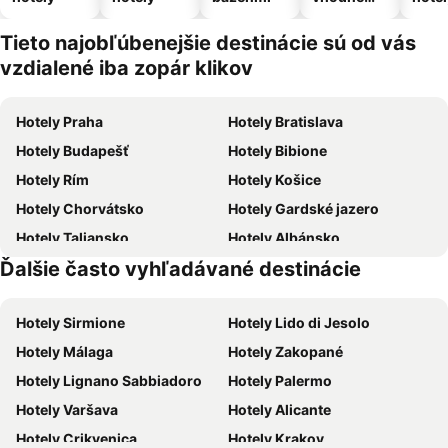
pre
domáce
Tieto najobľúbenejšie destinácie sú od vás
zvieratá
vzdialené iba zopár klikov
Hotely Praha
Hotely Bratislava
Hotely Budapešť
Hotely Bibione
Hotely Rím
Hotely Košice
Hotely Chorvátsko
Hotely Gardské jazero
Hotely Taliansko
Hotely Albánsko
Ďalšie často vyhľadávané destinácie
Hotely Grécko
Hotely Slovensko
Hotely Sirmione
Hotely Lido di Jesolo
Hotely Málaga
Hotely Zakopané
Hotely Lignano Sabbiadoro
Hotely Palermo
Hotely Varšava
Hotely Alicante
Hotely Crikvenica
Hotely Krakov