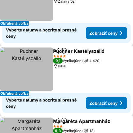
Zalakaros
Obľúbená voľba
Vyberte dátumy a pozrite si presné
Zobraziť ceny
ceny
Puchner Kastélyszálló
Zdieľať
Pridať do obľúbených
4 Počet hviezdičiek
9,1
Vynikajúce
4 420
Bikal
Obľúbená voľba
Vyberte dátumy a pozrite si presné
Zobraziť ceny
ceny
Margaréta Apartmanház
Zdieľať
Pridať do obľúbených
3 Počet hviezdičiek
9,3
Vynikajúce
13