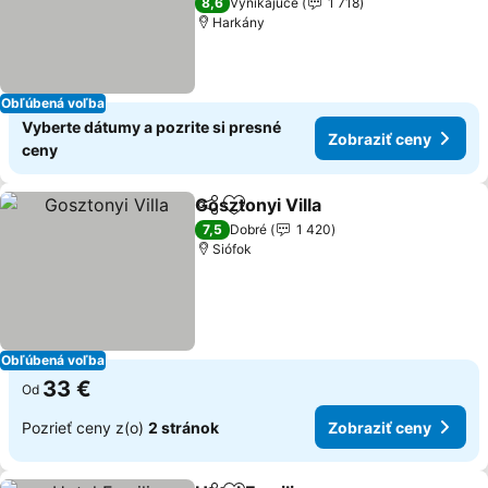
8,6
Vynikajúce
1 718
Harkány
Obľúbená voľba
Vyberte dátumy a pozrite si presné
Zobraziť ceny
ceny
Gosztonyi Villa
Zdieľať
Pridať do obľúbených
7,5
Dobré
1 420
Siófok
Obľúbená voľba
33 €
Od
Pozrieť ceny z(o)
2 stránok
Zobraziť ceny