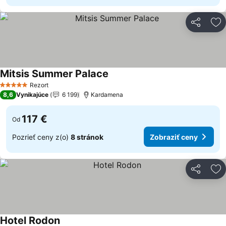
Zdieľať
Pr
Mitsis Summer Palace
Zobraziť ceny
Rezort
5 Počet hviezdičiek
8,6
Vynikajúce
6 199
Kardamena
117 €
Od
Pozrieť ceny z(o)
8 stránok
Zobraziť ceny
Zdieľať
Pr
Hotel Rodon