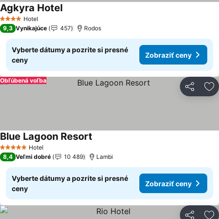
Agkyra Hotel
Zobraziť ceny
Hotel
4 Počet hviezdičiek
9,3
Vynikajúce
457
Rodos
Vyberte dátumy a pozrite si presné
Zobraziť ceny
ceny
Obľúbená voľba
Zdieľať
Pr
Blue Lagoon Resort
Zobraziť ceny
Hotel
5 Počet hviezdičiek
8,4
Veľmi dobré
10 489
Lambi
Vyberte dátumy a pozrite si presné
Zobraziť ceny
ceny