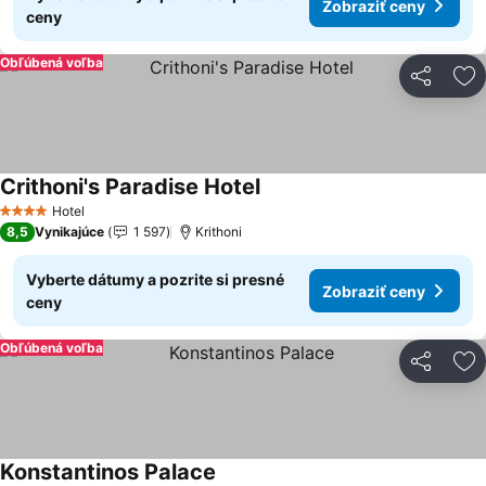
Zobraziť ceny
ceny
Obľúbená voľba
Zdieľať
Pr
Crithoni's Paradise Hotel
Zobraziť ceny
Hotel
4 Počet hviezdičiek
8,5
Vynikajúce
1 597
Krithoni
Vyberte dátumy a pozrite si presné
Zobraziť ceny
ceny
Obľúbená voľba
Zdieľať
Pr
Konstantinos Palace
Zobraziť ceny