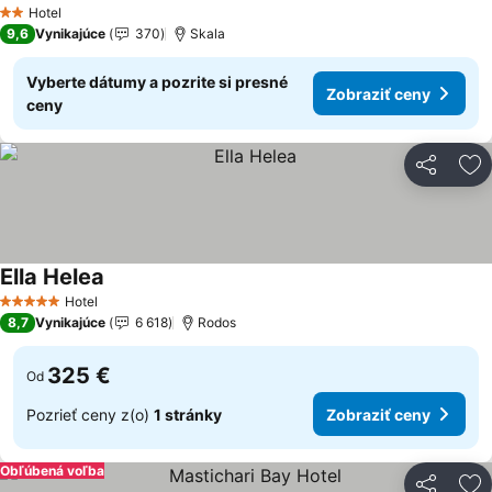
Zobraziť ceny
Hotel
2 Počet hviezdičiek
9,6
Vynikajúce
370
Skala
Vyberte dátumy a pozrite si presné
Zobraziť ceny
ceny
Zdieľať
Pr
Ella Helea
Zobraziť ceny
Hotel
5 Počet hviezdičiek
8,7
Vynikajúce
6 618
Rodos
325 €
Od
Pozrieť ceny z(o)
1 stránky
Zobraziť ceny
Obľúbená voľba