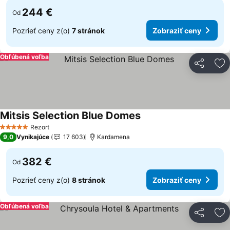
244 €
Od
Pozrieť ceny z(o)
7 stránok
Zobraziť ceny
Obľúbená voľba
Zdieľať
Pr
Mitsis Selection Blue Domes
Zobraziť ceny
Rezort
5 Počet hviezdičiek
9,0
Vynikajúce
17 603
Kardamena
382 €
Od
Pozrieť ceny z(o)
8 stránok
Zobraziť ceny
Obľúbená voľba
Zdieľať
Pr