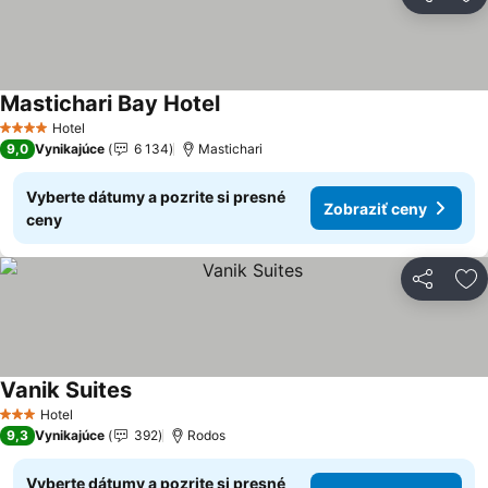
Zdieľať
Pr
Mastichari Bay Hotel
Zobraziť ceny
Hotel
4 Počet hviezdičiek
9,0
Vynikajúce
6 134
Mastichari
Vyberte dátumy a pozrite si presné
Zobraziť ceny
ceny
Zdieľať
Pr
Vanik Suites
Zobraziť ceny
Hotel
3 Počet hviezdičiek
9,3
Vynikajúce
392
Rodos
Vyberte dátumy a pozrite si presné