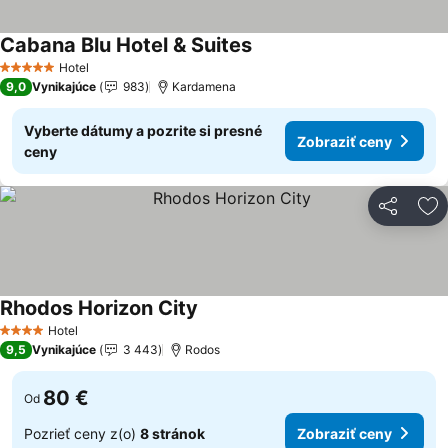
Cabana Blu Hotel & Suites
Zobraziť ceny
Hotel
5 Počet hviezdičiek
9,0
Vynikajúce
983
Kardamena
Vyberte dátumy a pozrite si presné
Zobraziť ceny
ceny
Zdieľať
Pr
Rhodos Horizon City
Zobraziť ceny
Hotel
4 Počet hviezdičiek
9,5
Vynikajúce
3 443
Rodos
80 €
Od
Pozrieť ceny z(o)
8 stránok
Zobraziť ceny