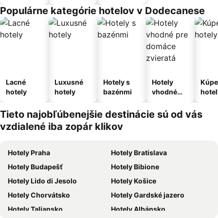
apartmán
Populárne kategórie hotelov v Dodecanese
Lacné
Luxusné
Hotely s
Hotely
Kúpe
hotely
hotely
bazénmi
vhodné
hotel
pre
domáce
Tieto najobľúbenejšie destinácie sú od vás
zvieratá
vzdialené iba zopár klikov
Hotely Praha
Hotely Bratislava
Hotely Budapešť
Hotely Bibione
Hotely Lido di Jesolo
Hotely Košice
Hotely Chorvátsko
Hotely Gardské jazero
Hotely Taliansko
Hotely Albánsko