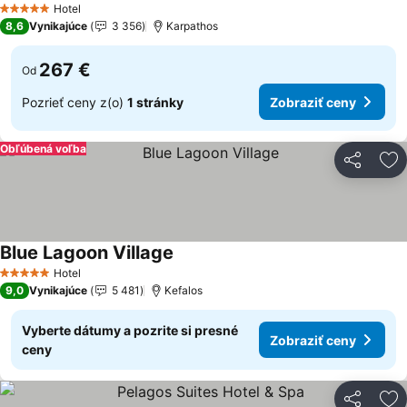
Hotel
5 Počet hviezdičiek
8,6
Vynikajúce
3 356
Karpathos
267 €
Od
Pozrieť ceny z(o)
1 stránky
Zobraziť ceny
Obľúbená voľba
Zdieľať
Pr
Blue Lagoon Village
Zobraziť ceny
Hotel
5 Počet hviezdičiek
9,0
Vynikajúce
5 481
Kefalos
Vyberte dátumy a pozrite si presné
Zobraziť ceny
ceny