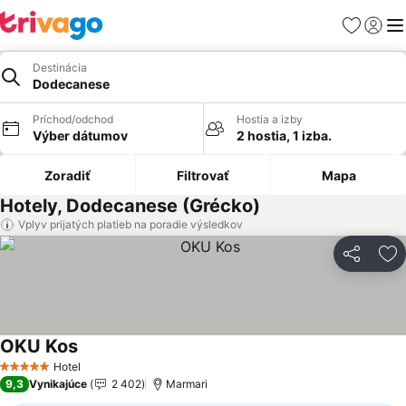
Obľúbené
Prihlási
Me
Destinácia
Dodecanese
Príchod/odchod
Hostia a izby
Výber dátumov
2 hostia, 1 izba.
Zoradiť
Filtrovať
Mapa
Hotely, Dodecanese (Grécko)
Vplyv prijatých platieb na poradie výsledkov
Zdieľať
Pr
OKU Kos
Zobraziť ceny
Hotel
5 Počet hviezdičiek
9,3
Vynikajúce
2 402
Marmari