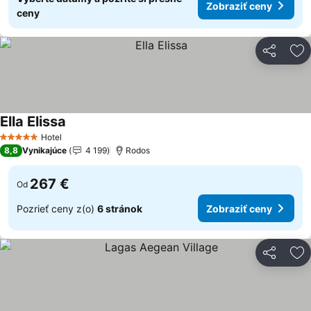
Zobraziť ceny
ceny
Zdieľať
Pr
Ella Elissa
Zobraziť ceny
Hotel
5 Počet hviezdičiek
8,8
Vynikajúce
4 199
Rodos
267 €
Od
Pozrieť ceny z(o)
6 stránok
Zobraziť ceny
Zdieľať
Pr