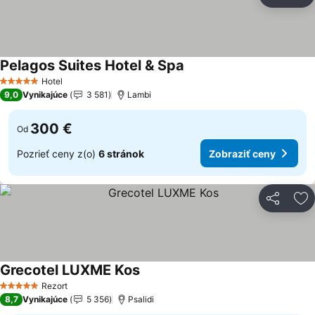
Zdieľať
Pr
Pelagos Suites Hotel & Spa
Zobraziť ceny
Hotel
5 Počet hviezdičiek
9,0
Vynikajúce
3 581
Lambi
300 €
Od
Pozrieť ceny z(o)
6 stránok
Zobraziť ceny
Zdieľať
Pr
Grecotel LUXME Kos
Zobraziť ceny
Rezort
5 Počet hviezdičiek
8,7
Vynikajúce
5 356
Psalidi