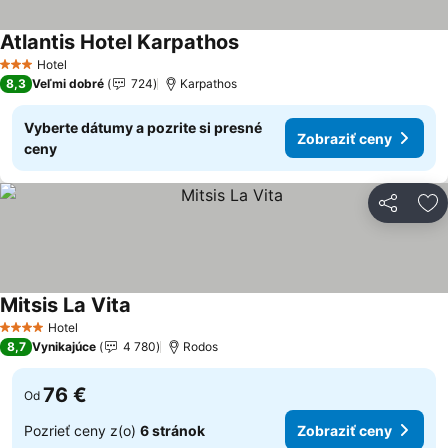
Atlantis Hotel Karpathos
Zobraziť ceny
Hotel
3 Počet hviezdičiek
8,3
Veľmi dobré
724
Karpathos
Vyberte dátumy a pozrite si presné
Zobraziť ceny
ceny
Zdieľať
Pr
Mitsis La Vita
Zobraziť ceny
Hotel
4 Počet hviezdičiek
8,7
Vynikajúce
4 780
Rodos
76 €
Od
Pozrieť ceny z(o)
6 stránok
Zobraziť ceny