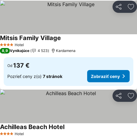
Zdieľať
Pr
Mitsis Family Village
Zobraziť ceny
Hotel
4 Počet hviezdičiek
8,9
Vynikajúce
4 523
Kardamena
137 €
Od
Pozrieť ceny z(o)
7 stránok
Zobraziť ceny
Zdieľať
Pr
Achilleas Beach Hotel
Zobraziť ceny
Hotel
4 Počet hviezdičiek