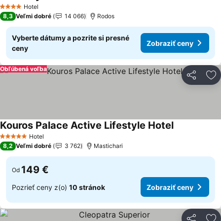
Zobraziť ceny
Hotel
4 Počet hviezdičiek
8,3
Veľmi dobré
14 066
Rodos
Vyberte dátumy a pozrite si presné
Zobraziť ceny
ceny
Obľúbená voľba
Zdieľať
Pr
Kouros Palace Active Lifestyle Hotel
Zobraziť cen
Hotel
5 Počet hviezdičiek
8,2
Veľmi dobré
3 762
Mastichari
149 €
Od
Pozrieť ceny z(o)
10 stránok
Zobraziť ceny