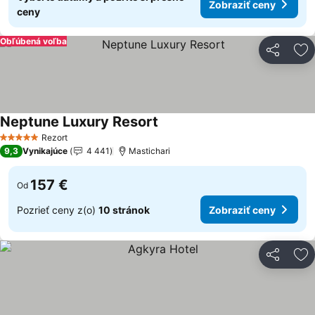
Zobraziť ceny
ceny
Obľúbená voľba
Zdieľať
Pr
Neptune Luxury Resort
Zobraziť ceny
Rezort
5 Počet hviezdičiek
9,3
Vynikajúce
4 441
Mastichari
157 €
Od
Pozrieť ceny z(o)
10 stránok
Zobraziť ceny
Zdieľať
Pr