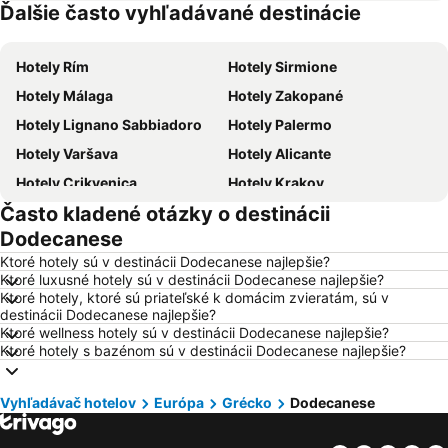
Ďalšie často vyhľadávané destinácie
Hotely Grécko
Hotely Slovensko
Hotely Rím
Hotely Sirmione
Hotely Málaga
Hotely Zakopané
Hotely Lignano Sabbiadoro
Hotely Palermo
Hotely Varšava
Hotely Alicante
Hotely Crikvenica
Hotely Krakov
Často kladené otázky o destinácii
Hotely Barcelona
Hotely Heraklion
Dodecanese
Hotely Gdansk
Hotely Naples
Ktoré hotely sú v destinácii Dodecanese najlepšie?
Hotely Vysoké Tatry
Hotely New York
Ktoré luxusné hotely sú v destinácii Dodecanese najlepšie?
Ktoré hotely, ktoré sú priateľské k domácim zvieratám, sú v
Hotely Dubaj
Hotely Tropea
destinácii Dodecanese najlepšie?
Hotely Berlín
Hotely Laponsko
Ktoré wellness hotely sú v destinácii Dodecanese najlepšie?
Ktoré hotely s bazénom sú v destinácii Dodecanese najlepšie?
Hotely Malorka
Hotely Pobrežie Chorvátska
Hotely Ostrov Skiathos
Hotely Kalábria
Vyhľadávač hotelov
Európa
Grécko
Dodecanese
Hotely Krk
Hotely Švajčiarsko
Hotely Turecko
Hotely Toskánsko