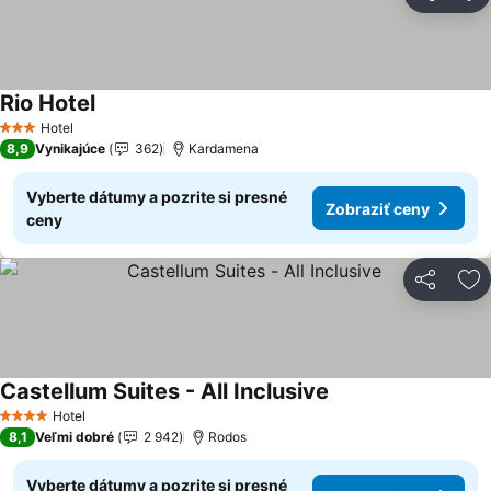
Zdieľať
Pr
Rio Hotel
Zobraziť ceny
Hotel
3 Počet hviezdičiek
8,9
Vynikajúce
362
Kardamena
Vyberte dátumy a pozrite si presné
Zobraziť ceny
ceny
Zdieľať
Pr
Castellum Suites - All Inclusive
Zobraziť ceny
Hotel
4 Počet hviezdičiek
8,1
Veľmi dobré
2 942
Rodos
Vyberte dátumy a pozrite si presné