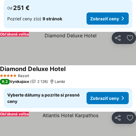
251 €
Od
Pozrieť ceny z(o)
9 stránok
Zobraziť ceny
Obľúbená voľba
Zdieľať
Pr
Diamond Deluxe Hotel
Zobraziť ceny
Rezort
5 Počet hviezdičiek
9,2
Vynikajúce
2 126
Lambi
Vyberte dátumy a pozrite si presné
Zobraziť ceny
ceny
Obľúbená voľba
Zdieľať
Pr