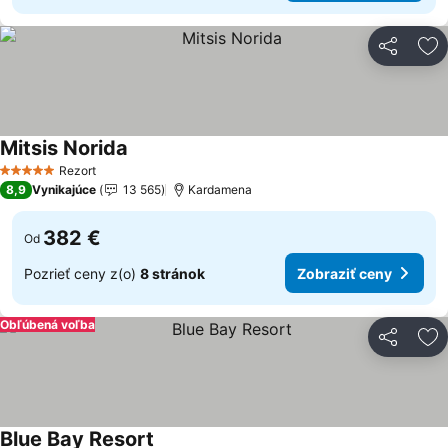
Zdieľať
Pr
Mitsis Norida
Zobraziť ceny
Rezort
5 Počet hviezdičiek
8,9
Vynikajúce
13 565
Kardamena
382 €
Od
Pozrieť ceny z(o)
8 stránok
Zobraziť ceny
Obľúbená voľba
Zdieľať
Pr
Blue Bay Resort