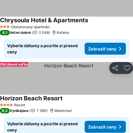
Chrysoula Hotel & Apartments
Zobraziť ceny
Obsluhovaný apartmán
3 Počet hviezdičiek
8,1
Veľmi dobré
2 048
Kefalos
Vyberte dátumy a pozrite si presné
Zobraziť ceny
ceny
Obľúbená voľba
Zdieľať
Pr
Horizon Beach Resort
Zobraziť ceny
Rezort
4 Počet hviezdičiek
9,2
Vynikajúce
7 380
Mastichari
Vyberte dátumy a pozrite si presné
Zobraziť ceny
ceny