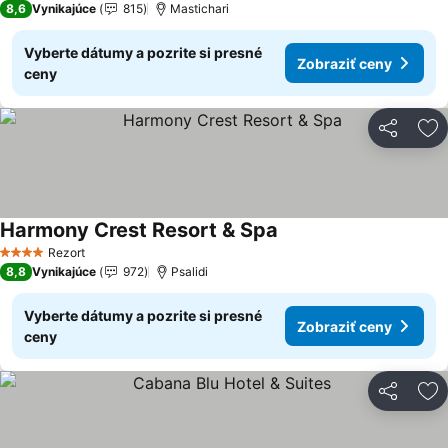
8,6
Vynikajúce
815
Mastichari
Vyberte dátumy a pozrite si presné
Zobraziť ceny
ceny
Zdieľať
Pr
Harmony Crest Resort & Spa
Zobraziť ceny
Rezort
4 Počet hviezdičiek
8,8
Vynikajúce
972
Psalidi
Vyberte dátumy a pozrite si presné
Zobraziť ceny
ceny
Zdieľať
Pr