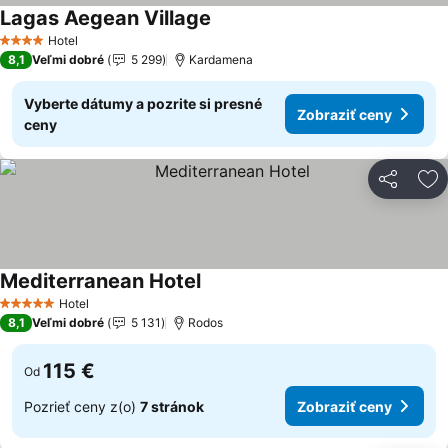
Lagas Aegean Village
Zobraziť ceny
Hotel
4 Počet hviezdičiek
8,1
Veľmi dobré
5 299
Kardamena
Vyberte dátumy a pozrite si presné
Zobraziť ceny
ceny
Zdieľať
Pr
Mediterranean Hotel
Zobraziť ceny
Hotel
5 Počet hviezdičiek
8,1
Veľmi dobré
5 131
Rodos
115 €
Od
Pozrieť ceny z(o)
7 stránok
Zobraziť ceny