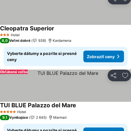
Zdieľať
Pr
Cleopatra Superior
Zobraziť ceny
Hotel
3 Počet hviezdičiek
8,0
Veľmi dobré
938
Kardamena
Vyberte dátumy a pozrite si presné
Zobraziť ceny
ceny
Obľúbená voľba
Zdieľať
Pr
TUI BLUE Palazzo del Mare
Zobraziť ceny
Hotel
5 Počet hviezdičiek
9,1
Vynikajúce
2 645
Marmari
Vyberte dátumy a pozrite si presné