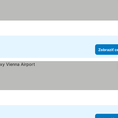
ek
Zobraziť c