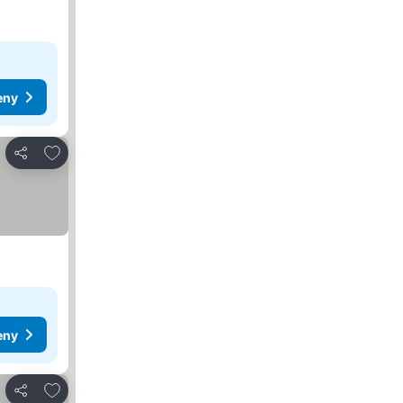
eny
Pridať do obľúbených
Zdieľať
eny
Pridať do obľúbených
Zdieľať