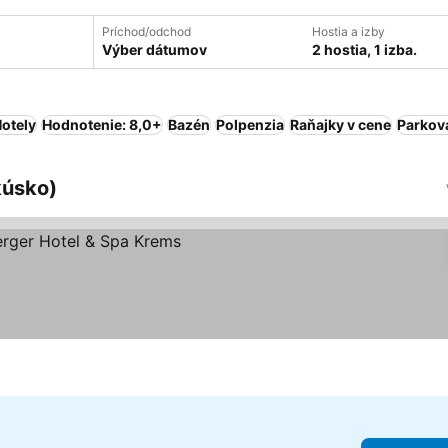
Príchod/odchod
Hostia a izby
Výber dátumov
2 hostia, 1 izba.
otely
Hodnotenie: 8,0+
Bazén
Polpenzia
Raňajky v cene
Parkov
kúsko)
ičiek