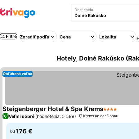
Destinácia
Filtre
Zoradiť podľa
Cena
Lokalita
H
Hotely, Dolné Rakúsko (Ra
Obľúbená voľba
Steigenberger Hotel & Spa Krems
4 Počet hviezd
Veľmi dobré
(hodnotenia: 5 589)
8,3
Krems an der Donau
176 €
Od