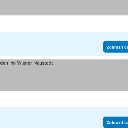
Zobraziť c
dičiek
Zobraziť c