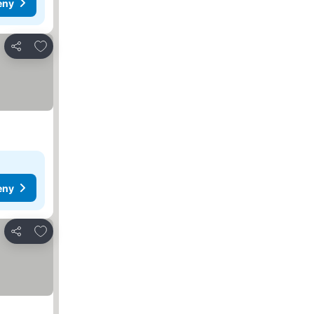
eny
Pridať do obľúbených
Zdieľať
eny
Pridať do obľúbených
Zdieľať