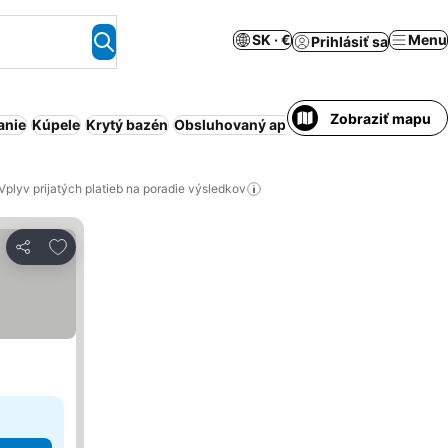
SK · €
Menu
Prihlásiť sa
Zobraziť mapu
anie
Kúpele
Krytý bazén
Obsluhovaný apartmán
Klimatizácia
S
Vplyv prijatých platieb na poradie výsledkov
Pridať do obľúbených
Zdieľať