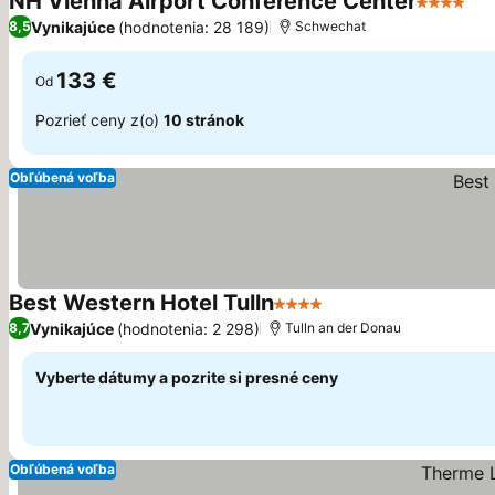
NH Vienna Airport Conference Center
4 Počet h
Vynikajúce
(hodnotenia: 28 189)
8,5
Schwechat
133 €
Od
Pozrieť ceny z(o)
10 stránok
Obľúbená voľba
Best Western Hotel Tulln
4 Počet hviezdičiek
Vynikajúce
(hodnotenia: 2 298)
8,7
Tulln an der Donau
Vyberte dátumy a pozrite si presné ceny
Obľúbená voľba