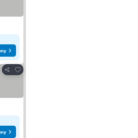
eny
Pridať do obľúbených
Zdieľať
eny