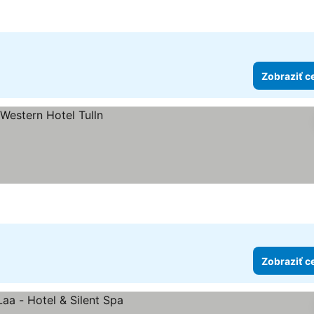
viezdičiek
Zobraziť c
Zobraziť c