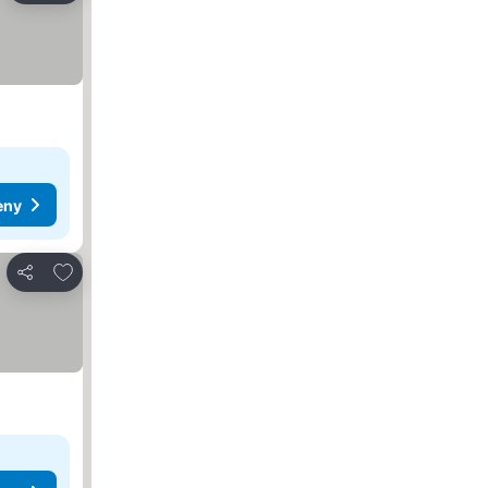
eny
Pridať do obľúbených
Zdieľať