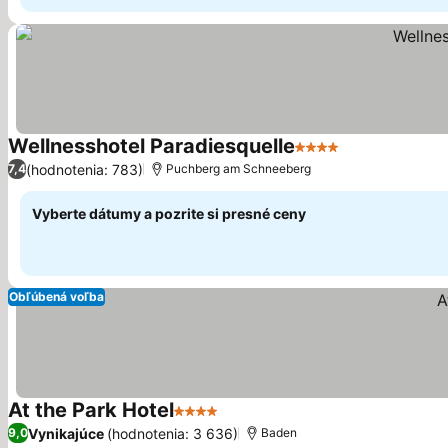
Wellnesshotel Paradiesquelle
4 Počet hviezdičiek
(hodnotenia: 783)
7,4
Puchberg am Schneeberg
Vyberte dátumy a pozrite si presné ceny
Obľúbená voľba
At the Park Hotel
4 Počet hviezdičiek
Vynikajúce
(hodnotenia: 3 636)
9,0
Baden