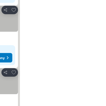
Pridať do obľúbených
Zdieľať
eny
Pridať do obľúbených
Zdieľať