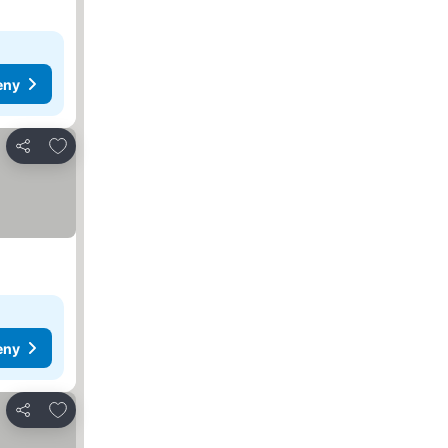
eny
Pridať do obľúbených
Zdieľať
eny
Pridať do obľúbených
Zdieľať