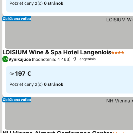
Pozrieť ceny z(o)
6 stránok
Obľúbená voľba
LOISIUM Wine & Spa Hotel Langenlois
4 Počet h
Vynikajúce
(hodnotenia: 4 463)
8,5
Lengenlois
197 €
Od
Pozrieť ceny z(o)
6 stránok
Obľúbená voľba