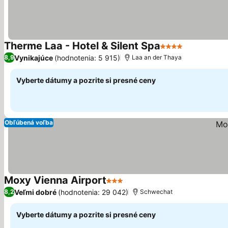
Therme Laa - Hotel & Silent Spa
4 Počet hviezdiči
Vynikajúce
(hodnotenia: 5 915)
8,9
Laa an der Thaya
Vyberte dátumy a pozrite si presné ceny
Obľúbená voľba
Moxy Vienna Airport
3 Počet hviezdičiek
Veľmi dobré
(hodnotenia: 29 042)
8,2
Schwechat
Vyberte dátumy a pozrite si presné ceny