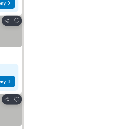
eny
Pridať do obľúbených
Zdieľať
eny
Pridať do obľúbených
Zdieľať