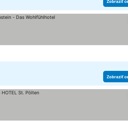
Zobraziť c
iezdičiek
Zobraziť c