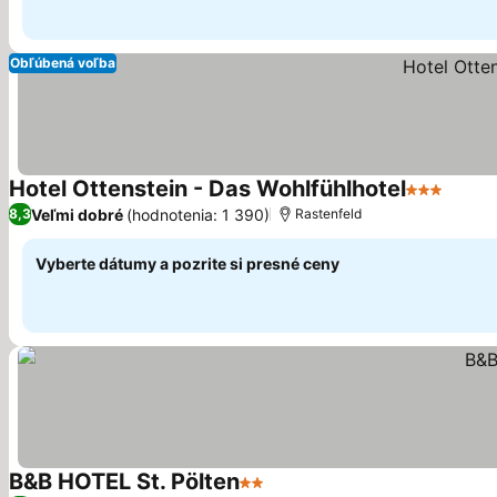
Obľúbená voľba
Hotel Ottenstein - Das Wohlfühlhotel
3 Počet hv
Veľmi dobré
(hodnotenia: 1 390)
8,3
Rastenfeld
Vyberte dátumy a pozrite si presné ceny
B&B HOTEL St. Pölten
2 Počet hviezdičiek