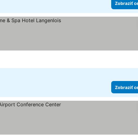
Zobraziť c
viezdičiek
Zobraziť c