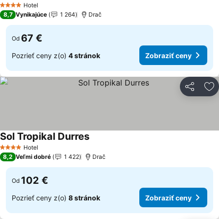
Hotel
4 Počet hviezdičiek
8,7
Vynikajúce
1 264
Drač
67 €
Od
Pozrieť ceny z(o)
4 stránok
Zobraziť ceny
Zdieľať
Pr
Sol Tropikal Durres
Zobraziť ceny
Hotel
4 Počet hviezdičiek
8,2
Veľmi dobré
1 422
Drač
102 €
Od
Pozrieť ceny z(o)
8 stránok
Zobraziť ceny