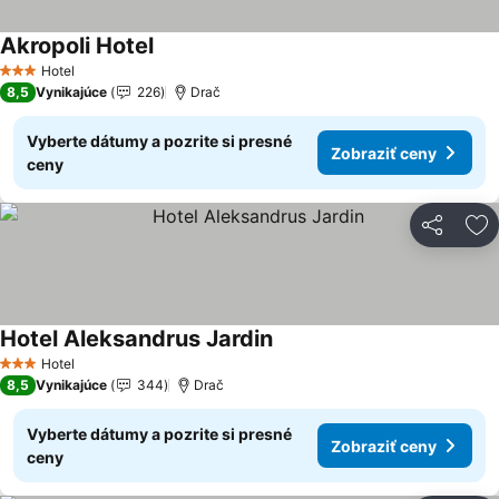
Akropoli Hotel
Zobraziť ceny
Hotel
3 Počet hviezdičiek
8,5
Vynikajúce
226
Drač
Vyberte dátumy a pozrite si presné
Zobraziť ceny
ceny
Zdieľať
Pr
Hotel Aleksandrus Jardin
Zobraziť ceny
Hotel
3 Počet hviezdičiek
8,5
Vynikajúce
344
Drač
Vyberte dátumy a pozrite si presné
Zobraziť ceny
ceny