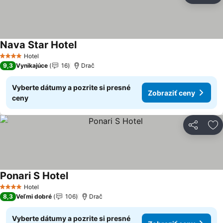
Nava Star Hotel
Zobraziť ceny
Hotel
4 Počet hviezdičiek
9,3
Vynikajúce
16
Drač
Vyberte dátumy a pozrite si presné
Zobraziť ceny
ceny
Zdieľať
Pr
Ponari S Hotel
Zobraziť ceny
Hotel
4 Počet hviezdičiek
8,3
Veľmi dobré
106
Drač
Vyberte dátumy a pozrite si presné