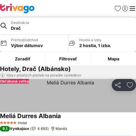
Obľúbené
Prihlási
Me
Destinácia
Drač
Príchod/odchod
Hostia a izby
Výber dátumov
2 hostia, 1 izba.
Zoradiť
Filtrovať
Mapa
Hotely, Drač (Albánsko)
Vplyv prijatých platieb na poradie výsledkov
Obľúbená voľba
Zdieľať
Pr
Meliá Durres Albania
Zobraziť ceny
Hotel
5 Počet hviezdičiek
9,1
Vynikajúce
4 693
Manëz