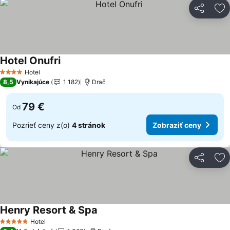
Zdieľať
Pr
Hotel Onufri
Zobraziť ceny
Hotel
4 Počet hviezdičiek
8,5
Vynikajúce
1 182
Drač
79 €
Od
Pozrieť ceny z(o)
4 stránok
Zobraziť ceny
Zdieľať
Pr
Henry Resort & Spa
Zobraziť ceny
Hotel
5 Počet hviezdičiek