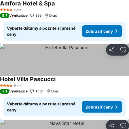
Amfora Hotel & Spa
Zobraziť ceny
Hotel
4 Počet hviezdičiek
8,7
Vynikajúce
899
Drač
Vyberte dátumy a pozrite si presné
Zobraziť ceny
ceny
Zdieľať
Pr
Hotel Villa Pascucci
Zobraziť ceny
Hotel
4 Počet hviezdičiek
9,1
Vynikajúce
1 121
Drač
Vyberte dátumy a pozrite si presné
Zobraziť ceny
ceny
Zdieľať
Pr