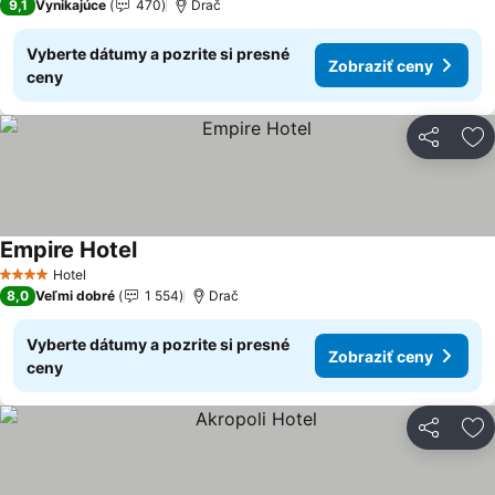
9,1
Vynikajúce
470
Drač
Vyberte dátumy a pozrite si presné
Zobraziť ceny
ceny
Zdieľať
Pr
Empire Hotel
Zobraziť ceny
Hotel
4 Počet hviezdičiek
8,0
Veľmi dobré
1 554
Drač
Vyberte dátumy a pozrite si presné
Zobraziť ceny
ceny
Zdieľať
Pr