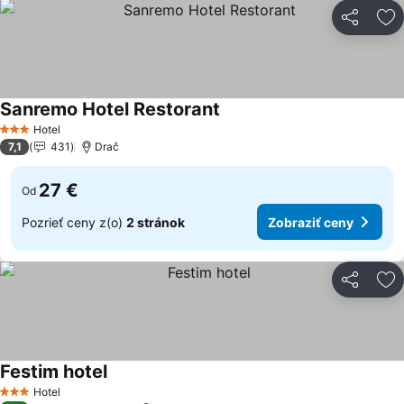
Zdieľať
Pr
Sanremo Hotel Restorant
Zobraziť ceny
Hotel
3 Počet hviezdičiek
7,1
431
Drač
27 €
Od
Pozrieť ceny z(o)
2 stránok
Zobraziť ceny
Zdieľať
Pr
Festim hotel
Zobraziť ceny
Hotel
3 Počet hviezdičiek