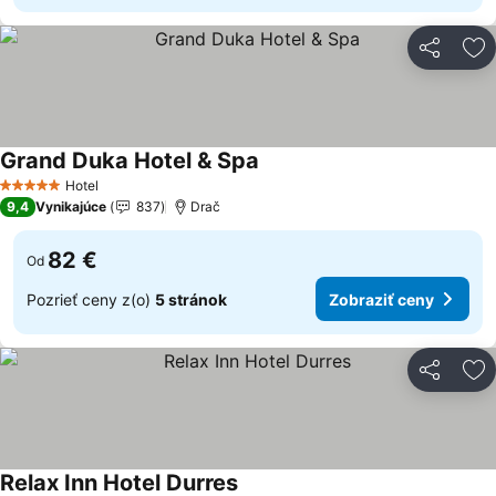
Zdieľať
Pr
Grand Duka Hotel & Spa
Zobraziť ceny
Hotel
5 Počet hviezdičiek
9,4
Vynikajúce
837
Drač
82 €
Od
Pozrieť ceny z(o)
5 stránok
Zobraziť ceny
Zdieľať
Pr
Relax Inn Hotel Durres
Zobraziť ceny