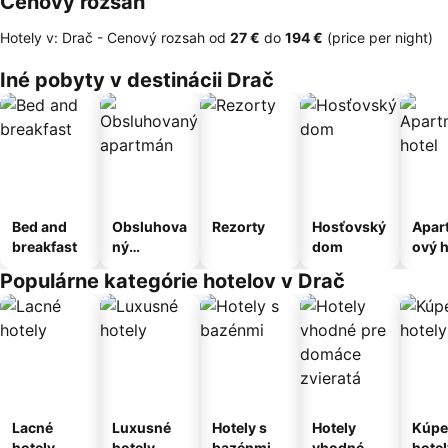
Cenový rozsah
Hotely v: Drač -
Cenový rozsah
od
‎27 €
do
‎194 €
(price per night)
Iné pobyty v destinácii Drač
Bed and
Obsluhova
Rezorty
Hosťovský
Apar
breakfast
ný
dom
ový h
apartmán
Populárne kategórie hotelov v Drač
Lacné
Luxusné
Hotely s
Hotely
Kúpe
hotely
hotely
bazénmi
vhodné
hotel