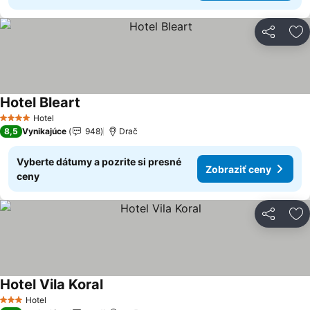
Zdieľať
Pr
Hotel Bleart
Zobraziť ceny
Hotel
4 Počet hviezdičiek
8,5
Vynikajúce
948
Drač
Vyberte dátumy a pozrite si presné
Zobraziť ceny
ceny
Zdieľať
Pr
Hotel Vila Koral
Zobraziť ceny
Hotel
3 Počet hviezdičiek