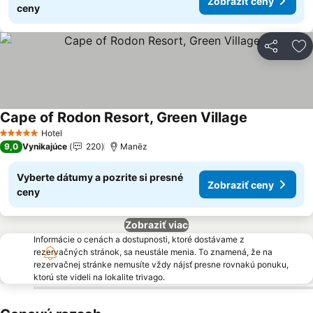
Zobraziť ceny
ceny
Zdieľať
Pr
Cape of Rodon Resort, Green Village
Zobraziť ce
Hotel
5 Počet hviezdičiek
9,0
Vynikajúce
220
Manëz
Vyberte dátumy a pozrite si presné
Zobraziť ceny
ceny
Zobraziť viac
Informácie o cenách a dostupnosti, ktoré dostávame z
rezervačných stránok, sa neustále menia. To znamená, že na
rezervačnej stránke nemusíte vždy nájsť presne rovnakú ponuku,
ktorú ste videli na lokalite trivago.