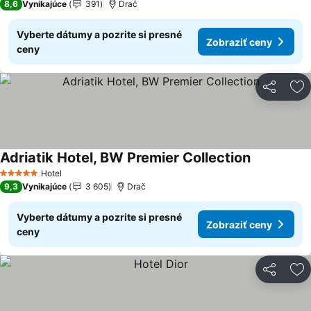
8,6
Vynikajúce
391
Drač
Vyberte dátumy a pozrite si presné
Zobraziť ceny
ceny
Zdieľať
Pr
Adriatik Hotel, BW Premier Collection
Zobraziť c
Hotel
5 Počet hviezdičiek
9,3
Vynikajúce
3 605
Drač
Vyberte dátumy a pozrite si presné
Zobraziť ceny
ceny
Zdieľať
Pr