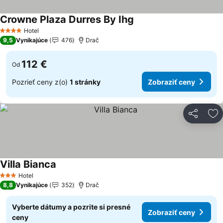
Crowne Plaza Durres By Ihg
Zobraziť ceny
Hotel
4 Počet hviezdičiek
9,5
Vynikajúce
476
Drač
112 €
Od
Pozrieť ceny z(o)
1 stránky
Zobraziť ceny
Zdieľať
Pr
Villa Bianca
Zobraziť ceny
Hotel
3 Počet hviezdičiek
8,8
Vynikajúce
352
Drač
Vyberte dátumy a pozrite si presné
Zobraziť ceny
ceny