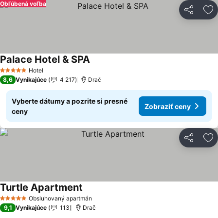
Obľúbená voľba
Zdieľať
Pr
Palace Hotel & SPA
Zobraziť ceny
Hotel
5 Počet hviezdičiek
8,6
Vynikajúce
4 217
Drač
Vyberte dátumy a pozrite si presné
Zobraziť ceny
ceny
Zdieľať
Pr
Turtle Apartment
Zobraziť ceny
Obsluhovaný apartmán
5 Počet hviezdičiek
9,1
Vynikajúce
113
Drač