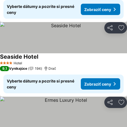
Vyberte dátumy a pozrite si presné
Zobraziť ceny
ceny
Zdieľať
Pr
Seaside Hotel
Zobraziť ceny
Hotel
4 Počet hviezdičiek
9,1
Vynikajúce
194
Drač
Vyberte dátumy a pozrite si presné
Zobraziť ceny
ceny
Zdieľať
Pr