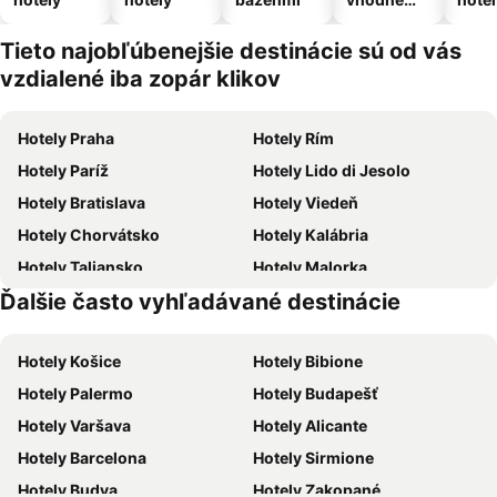
pre
domáce
Tieto najobľúbenejšie destinácie sú od vás
zvieratá
vzdialené iba zopár klikov
Hotely Praha
Hotely Rím
Hotely Paríž
Hotely Lido di Jesolo
Hotely Bratislava
Hotely Viedeň
Hotely Chorvátsko
Hotely Kalábria
Hotely Taliansko
Hotely Malorka
Ďalšie často vyhľadávané destinácie
Hotely Slovensko
Hotely Slovinsko
Hotely Košice
Hotely Bibione
Hotely Palermo
Hotely Budapešť
Hotely Varšava
Hotely Alicante
Hotely Barcelona
Hotely Sirmione
Hotely Budva
Hotely Zakopané