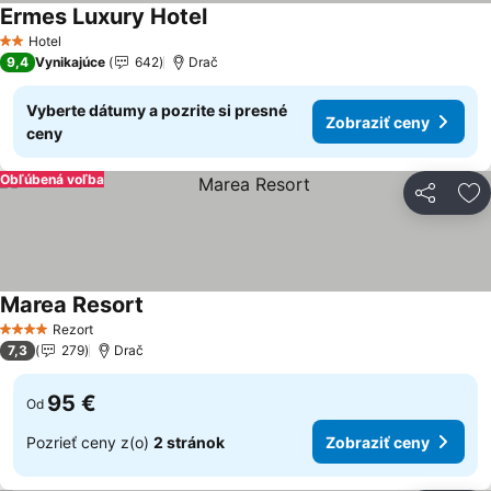
Ermes Luxury Hotel
Zobraziť ceny
Hotel
2 Počet hviezdičiek
9,4
Vynikajúce
642
Drač
Vyberte dátumy a pozrite si presné
Zobraziť ceny
ceny
Obľúbená voľba
Zdieľať
Pr
Marea Resort
Zobraziť ceny
Rezort
4 Počet hviezdičiek
7,3
279
Drač
95 €
Od
Pozrieť ceny z(o)
2 stránok
Zobraziť ceny