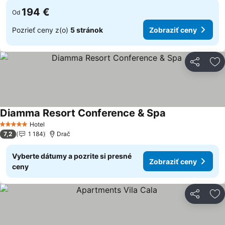
194 €
Od
Pozrieť ceny z(o)
5 stránok
Zobraziť ceny
Zdieľať
Pr
Diamma Resort Conference & Spa
Zobraziť ceny
Hotel
5 Počet hviezdičiek
7,2
1 184
Drač
Vyberte dátumy a pozrite si presné
Zobraziť ceny
ceny
Zdieľať
Pr