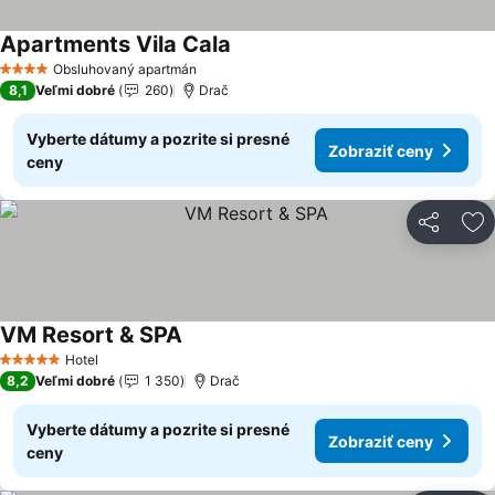
Apartments Vila Cala
Zobraziť ceny
Obsluhovaný apartmán
4 Počet hviezdičiek
8,1
Veľmi dobré
260
Drač
Vyberte dátumy a pozrite si presné
Zobraziť ceny
ceny
Zdieľať
Pr
VM Resort & SPA
Zobraziť ceny
Hotel
5 Počet hviezdičiek
8,2
Veľmi dobré
1 350
Drač
Vyberte dátumy a pozrite si presné
Zobraziť ceny
ceny