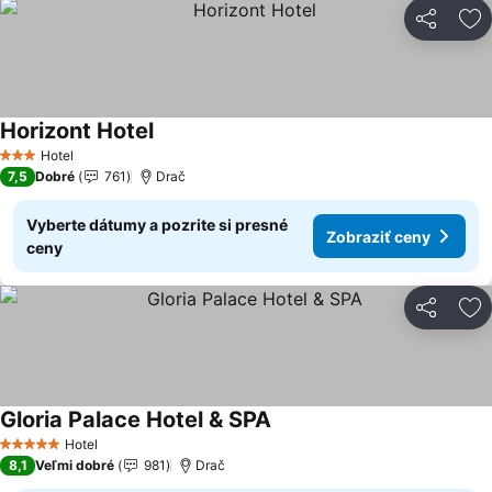
Zdieľať
Pr
Horizont Hotel
Zobraziť ceny
Hotel
3 Počet hviezdičiek
7,5
Dobré
761
Drač
Vyberte dátumy a pozrite si presné
Zobraziť ceny
ceny
Zdieľať
Pr
Gloria Palace Hotel & SPA
Zobraziť ceny
Hotel
5 Počet hviezdičiek
8,1
Veľmi dobré
981
Drač