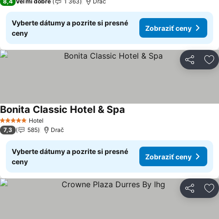
8,4
Veľmi dobré
1 363
Drač
Vyberte dátumy a pozrite si presné
Zobraziť ceny
ceny
Zdieľať
Pr
Bonita Classic Hotel & Spa
Zobraziť ceny
Hotel
5 Počet hviezdičiek
7,3
585
Drač
Vyberte dátumy a pozrite si presné
Zobraziť ceny
ceny
Zdieľať
Pr