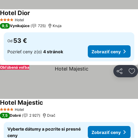
Hotel Dior
Zobraziť ceny
Hotel
4 Počet hviezdičiek
9,5
Vynikajúce
725
Kruja
53 €
Od
Pozrieť ceny z(o)
4 stránok
Zobraziť ceny
Obľúbená voľba
Zdieľať
Pr
Hotel Majestic
Zobraziť ceny
Hotel
4 Počet hviezdičiek
7,5
Dobré
2 927
Drač
Vyberte dátumy a pozrite si presné
Zobraziť ceny
ceny