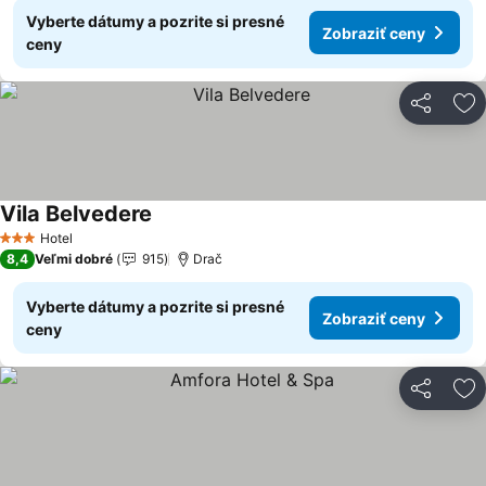
Vyberte dátumy a pozrite si presné
Zobraziť ceny
ceny
Zdieľať
Pr
Vila Belvedere
Zobraziť ceny
Hotel
3 Počet hviezdičiek
8,4
Veľmi dobré
915
Drač
Vyberte dátumy a pozrite si presné
Zobraziť ceny
ceny
Zdieľať
Pr