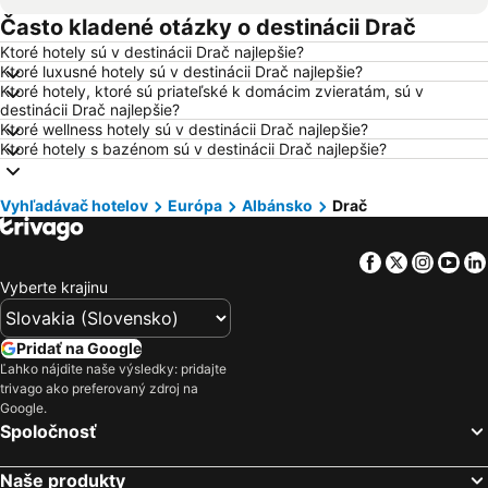
Často kladené otázky o destinácii Drač
Hotely Naples
Hotely Crikvenica
Ktoré hotely sú v destinácii Drač najlepšie?
Hotely Vysoké Tatry
Hotely Sopot
Ktoré luxusné hotely sú v destinácii Drač najlepšie?
Hotely Gdansk
Hotely Nice
Ktoré hotely, ktoré sú priateľské k domácim zvieratám, sú v
destinácii Drač najlepšie?
Hotely Tropea
Hotely Berlín
Ktoré wellness hotely sú v destinácii Drač najlepšie?
Ktoré hotely s bazénom sú v destinácii Drač najlepšie?
Hotely Lignano Sabbiadoro
Hotely Istrijská župa
Hotely Malta
Hotely Ostrov Mykonos
Vyhľadávač hotelov
Európa
Albánsko
Drač
Hotely Balaton
Hotely Grécko
Hotely Ostrov Skiathos
Hotely Laponsko
Facebook
Twitter
Insta
Yo
Hotely Krk
Hotely Drač
Vyberte krajinu
Hotely Pobrežie Chorvátska
Hotely Albánsko
Hotely Ibiza
Hotely Ostrov Rodos
Pridať na Google
Ľahko nájdite naše výsledky: pridajte
Hotely Švajčiarsko
Hotely Turecko
trivago ako preferovaný zdroj na
Hotely Benátsko
Hotely Berlín
Google.
Spoločnosť
Hotely Cyprus
Hotely Sardínia
Naše produkty