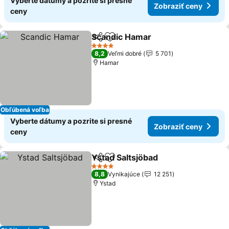
Vyberte dátumy a pozrite si presné
Zobraziť ceny
ceny
Scandic Hamar
Zdieľať
Pridať do obľúbených
4 Počet hviezdičiek
8,2
Veľmi dobré
5 701
Hamar
Obľúbená voľba
Vyberte dátumy a pozrite si presné
Zobraziť ceny
ceny
Ystad Saltsjöbad
Zdieľať
Pridať do obľúbených
4 Počet hviezdičiek
8,8
Vynikajúce
12 251
Ystad