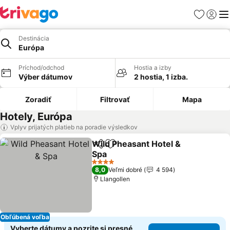
Obľúbené
Prihlási
Me
Destinácia
Európa
Príchod/odchod
Hostia a izby
Výber dátumov
2 hostia, 1 izba.
Zoradiť
Filtrovať
Mapa
Hotely, Európa
Vplyv prijatých platieb na poradie výsledkov
Wild Pheasant Hotel &
Zdieľať
Pridať do obľúbených
Spa
4 Počet hviezdičiek
8,0
Veľmi dobré
4 594
Llangollen
Obľúbená voľba
Vyberte dátumy a pozrite si presné