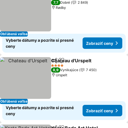
3 Počet hviezdičiek
7,7
Dobré
2 849
Rødby
Obľúbená voľba
Vyberte dátumy a pozrite si presné
Zobraziť ceny
ceny
Chateau d'Urspelt
Zdieľať
Pridať do obľúbených
4 Počet hviezdičiek
8,9
Vynikajúce
7 450
Urspelt
Obľúbená voľba
Vyberte dátumy a pozrite si presné
Zobraziť ceny
ceny