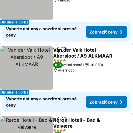
Fundao
Obľúbená voľba
Vyberte dátumy a pozrite si presné
Zobraziť ceny
ceny
Van der Valk Hotel
Zdieľať
Pridať do obľúbených
Akersloot / A9 ALKMAAR
4 Počet hviezdičiek
8,3
Veľmi dobré
10 059
Akersloot
Obľúbená voľba
Vyberte dátumy a pozrite si presné
Zobraziť ceny
ceny
Røros Hotell - Bad &
Zdieľať
Pridať do obľúbených
Velvære
4 Počet hviezdičiek