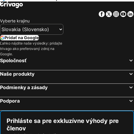
Hotely Cyprus
Hotely Sardínia
Hotely Paríž
Hotely Gdansk
Facebook
Twitter
Insta
Yo
Hotely Poprad
Hotely Crikvenica
Vyberte krajinu
Hotely Piešťany
Hotely Rimini
Hotely Níreďháza
Hotely Ayia Napa
Pridať na Google
Hotely Nin
Hotely Alghero
Ľahko nájdite naše výsledky: pridajte
trivago ako preferovaný zdroj na
Hotely Málaga
Hotely Vodice
Google.
Hotely Umag
Hotely Caorle
Spoločnosť
Hotely Banská Štiavnica
Hotely Demänovská Dolina
Naše produkty
Hotely Makarská
Hotely Miláno
Hotely Siófok
Hotely Antalya
Podmienky a zásady
Hotely Hajdúszoboszló
Hotely Pula
Podpora
Hotely Nitra
Hotely Pafos
Hotely Trenčín
Hotely Dubrovník
Prihláste sa pre exkluzívne výhody pre
členov