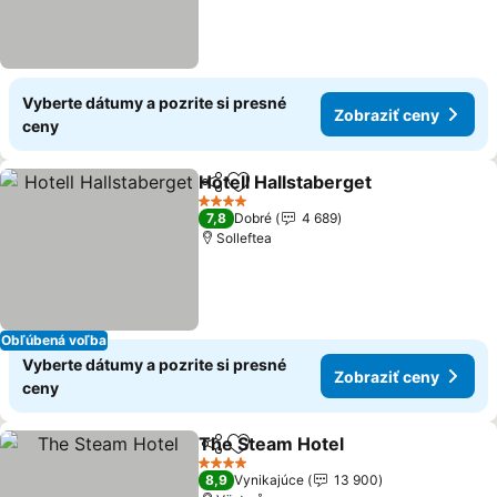
Vyberte dátumy a pozrite si presné
Zobraziť ceny
ceny
Hotell Hallstaberget
Zdieľať
Pridať do obľúbených
4 Počet hviezdičiek
7,8
Dobré
4 689
Solleftea
Obľúbená voľba
Vyberte dátumy a pozrite si presné
Zobraziť ceny
ceny
The Steam Hotel
Zdieľať
Pridať do obľúbených
4 Počet hviezdičiek
8,9
Vynikajúce
13 900