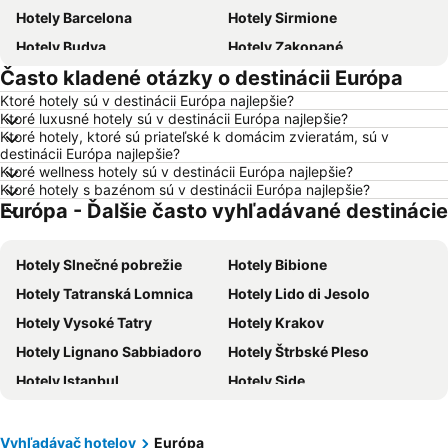
Hotely Barcelona
Hotely Sirmione
Hotely Budva
Hotely Zakopané
Často kladené otázky o destinácii Európa
Hotely Naples
Hotely Crikvenica
Ktoré hotely sú v destinácii Európa najlepšie?
Hotely Vysoké Tatry
Hotely Sopot
Ktoré luxusné hotely sú v destinácii Európa najlepšie?
Hotely Gdansk
Hotely Nice
Ktoré hotely, ktoré sú priateľské k domácim zvieratám, sú v
destinácii Európa najlepšie?
Hotely Tropea
Hotely Berlín
Ktoré wellness hotely sú v destinácii Európa najlepšie?
Ktoré hotely s bazénom sú v destinácii Európa najlepšie?
Hotely Lignano Sabbiadoro
Hotely Slovensko
Európa - Ďalšie často vyhľadávané destinácie
Hotely Slovinsko
Hotely Ostrov Mykonos
Hotely Balaton
Hotely Grécko
Hotely Slnečné pobrežie
Hotely Bibione
Hotely Ostrov Skiathos
Hotely Laponsko
Hotely Tatranská Lomnica
Hotely Lido di Jesolo
Hotely Krk
Hotely Drač
Hotely Vysoké Tatry
Hotely Krakov
Hotely Pobrežie Chorvátska
Hotely Albánsko
Hotely Lignano Sabbiadoro
Hotely Štrbské Pleso
Hotely Ibiza
Hotely Ostrov Rodos
Hotely Istanbul
Hotely Side
Hotely Švajčiarsko
Hotely Turecko
Hotely Viedeň
Hotely Poreč
Hotely Benátsko
Hotely Berlín
Hotely Banská Bystrica
Hotely Liptovský Mikuláš
Vyhľadávač hotelov
Európa