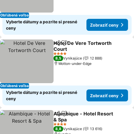
Obľúbená voľba
Vyberte dátumy a pozrite si presné
Zobraziť ceny
ceny
Hotel De Vere Tortworth
Zdieľať
Pridať do obľúbených
Court
4 Počet hviezdičiek
8,5
Vynikajúce
12 888
Wotton-under-Edge
Obľúbená voľba
Vyberte dátumy a pozrite si presné
Zobraziť ceny
ceny
Alambique - Hotel Resort
Zdieľať
Pridať do obľúbených
& Spa
4 Počet hviezdičiek
8,8
Vynikajúce
13 616