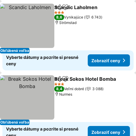
Scandic Laholmen
Zdieľať
Pridať do obľúbených
3 Počet hviezdičiek
8,6
Vynikajúce
6 743
Strömstad
Obľúbená voľba
Vyberte dátumy a pozrite si presné
Zobraziť ceny
ceny
Break Sokos Hotel Bomba
Zdieľať
Pridať do obľúbených
3 Počet hviezdičiek
8,4
Veľmi dobré
3 088
Nurmes
Obľúbená voľba
Vyberte dátumy a pozrite si presné
Zobraziť ceny
ceny