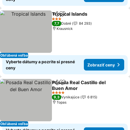
Tropical Islands
Zdieľať
Pridať do obľúbených
3 Počet hviezdičiek
7,7
Dobré
84 293
Krausnick
Obľúbená voľba
Vyberte dátumy a pozrite si presné
Zobraziť ceny
ceny
Posada Real Castillo del
Zdieľať
Pridať do obľúbených
Buen Amor
4 Počet hviezdičiek
9,3
Vynikajúce
6 815
Topas
Obľúbená voľba