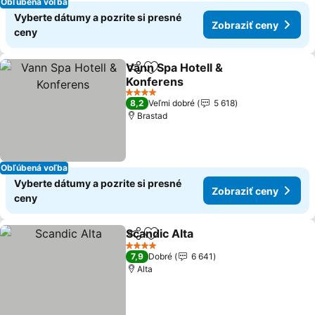
Obľúbená voľba
Vyberte dátumy a pozrite si presné
Zobraziť ceny
ceny
Vann Spa Hotell &
Zdieľať
Pridať do obľúbených
Konferens
4 Počet hviezdičiek
8,2
Veľmi dobré
5 618
Brastad
Obľúbená voľba
Vyberte dátumy a pozrite si presné
Zobraziť ceny
ceny
Scandic Alta
Zdieľať
Pridať do obľúbených
4 Počet hviezdičiek
7,9
Dobré
6 641
Alta