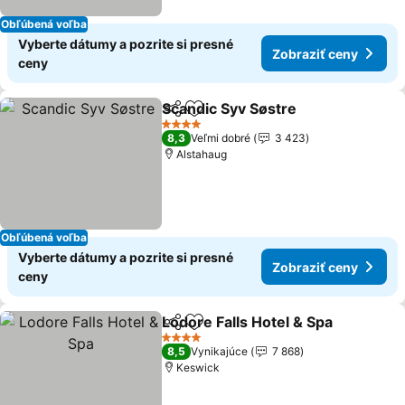
Obľúbená voľba
Vyberte dátumy a pozrite si presné
Zobraziť ceny
ceny
Scandic Syv Søstre
Zdieľať
Pridať do obľúbených
4 Počet hviezdičiek
8,3
Veľmi dobré
3 423
Alstahaug
Obľúbená voľba
Vyberte dátumy a pozrite si presné
Zobraziť ceny
ceny
Lodore Falls Hotel & Spa
Zdieľať
Pridať do obľúbených
4 Počet hviezdičiek
8,5
Vynikajúce
7 868
Keswick