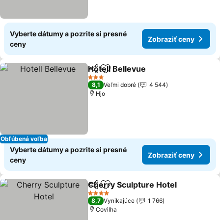
Vyberte dátumy a pozrite si presné
Zobraziť ceny
ceny
Hotell Bellevue
Zdieľať
Pridať do obľúbených
3 Počet hviezdičiek
8,1
Veľmi dobré
4 544
Hjo
Obľúbená voľba
Vyberte dátumy a pozrite si presné
Zobraziť ceny
ceny
Cherry Sculpture Hotel
Zdieľať
Pridať do obľúbených
4 Počet hviezdičiek
8,7
Vynikajúce
1 766
Covilha