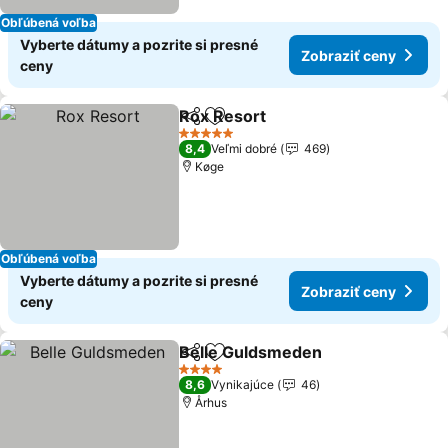
Obľúbená voľba
Vyberte dátumy a pozrite si presné
Zobraziť ceny
ceny
Rox Resort
Zdieľať
Pridať do obľúbených
5 Počet hviezdičiek
8,4
Veľmi dobré
469
Køge
Obľúbená voľba
Vyberte dátumy a pozrite si presné
Zobraziť ceny
ceny
Belle Guldsmeden
Zdieľať
Pridať do obľúbených
4 Počet hviezdičiek
8,6
Vynikajúce
46
Århus