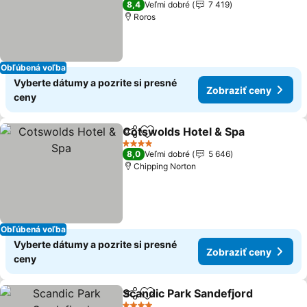
8,4
Veľmi dobré
7 419
Roros
Obľúbená voľba
Vyberte dátumy a pozrite si presné
Zobraziť ceny
ceny
Cotswolds Hotel & Spa
Zdieľať
Pridať do obľúbených
4 Počet hviezdičiek
8,0
Veľmi dobré
5 646
Chipping Norton
Obľúbená voľba
Vyberte dátumy a pozrite si presné
Zobraziť ceny
ceny
Scandic Park Sandefjord
Zdieľať
Pridať do obľúbených