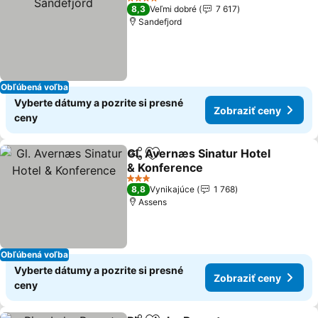
4 Počet hviezdičiek
8,3
Veľmi dobré
7 617
Sandefjord
Obľúbená voľba
Vyberte dátumy a pozrite si presné
Zobraziť ceny
ceny
Gl. Avernæs Sinatur Hotel
Zdieľať
Pridať do obľúbených
& Konference
3 Počet hviezdičiek
8,8
Vynikajúce
1 768
Assens
Obľúbená voľba
Vyberte dátumy a pozrite si presné
Zobraziť ceny
ceny