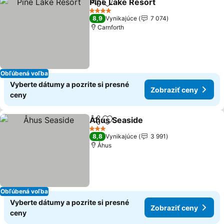
Pine Lake Resort
Zdieľať
Pridať do obľúbených
4 Počet hviezdičiek
8,9
Vynikajúce
7 074
Carnforth
Obľúbená voľba
Vyberte dátumy a pozrite si presné
Zobraziť ceny
ceny
Åhus Seaside
Zdieľať
Pridať do obľúbených
3 Počet hviezdičiek
8,8
Vynikajúce
3 991
Åhus
Obľúbená voľba
Vyberte dátumy a pozrite si presné
Zobraziť ceny
ceny