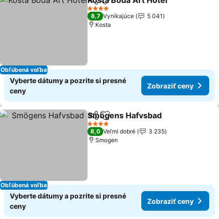
Kosta Boda Art Hotel
Zdieľať
Pridať do obľúbených
4 Počet hviezdičiek
8,7
Vynikajúce
5 041
Kosta
Obľúbená voľba
Vyberte dátumy a pozrite si presné
Zobraziť ceny
ceny
Smögens Hafvsbad
Zdieľať
Pridať do obľúbených
4 Počet hviezdičiek
8,0
Veľmi dobré
3 235
Smogen
Obľúbená voľba
Vyberte dátumy a pozrite si presné
Zobraziť ceny
ceny