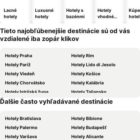
Lacné
Luxusné
Hotely s
Hotely
Kúpe
hotely
hotely
bazénmi
vhodné
hotel
pre
domáce
Tieto najobľúbenejšie destinácie sú od vás
zvieratá
vzdialené iba zopár klikov
Hotely Praha
Hotely Rím
Hotely Paríž
Hotely Lido di Jesolo
Hotely Viedeň
Hotely Košice
Hotely Chorvátsko
Hotely Kalábria
Hotely Istrijská župa
Hotely Taliansko
Ďalšie často vyhľadávané destinácie
Hotely Malorka
Hotely Malta
Hotely Bratislava
Hotely Bibione
Hotely Palermo
Hotely Budapešť
Hotely Varšava
Hotely Alicante