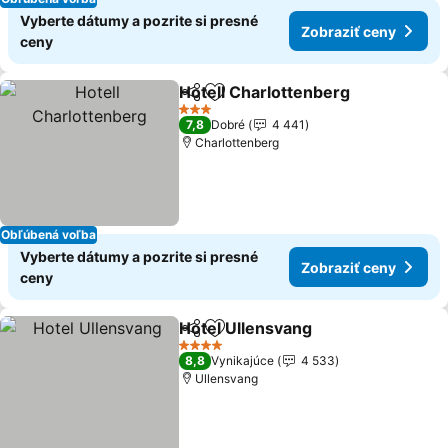
Vyberte dátumy a pozrite si presné
Zobraziť ceny
ceny
Hotell Charlottenberg
Zdieľať
Pridať do obľúbených
3 Počet hviezdičiek
7,8
Dobré
4 441
Charlottenberg
Obľúbená voľba
Vyberte dátumy a pozrite si presné
Zobraziť ceny
ceny
Hotel Ullensvang
Zdieľať
Pridať do obľúbených
4 Počet hviezdičiek
8,8
Vynikajúce
4 533
Ullensvang