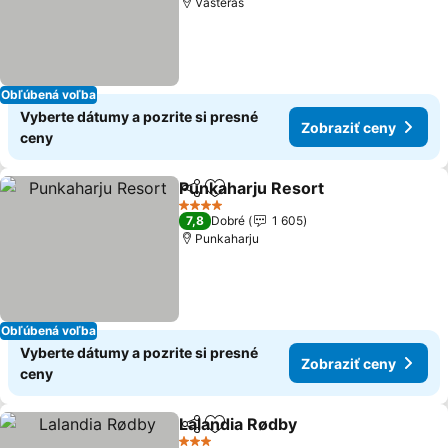
Västerås
Obľúbená voľba
Vyberte dátumy a pozrite si presné
Zobraziť ceny
ceny
Punkaharju Resort
Zdieľať
Pridať do obľúbených
4 Počet hviezdičiek
7,8
Dobré
1 605
Punkaharju
Obľúbená voľba
Vyberte dátumy a pozrite si presné
Zobraziť ceny
ceny
Lalandia Rødby
Zdieľať
Pridať do obľúbených