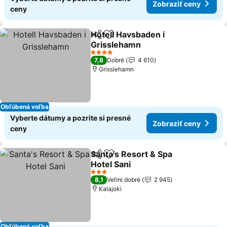
Zobraziť ceny
ceny
Hotell Havsbaden i
Zdieľať
Pridať do obľúbených
Grisslehamn
4 Počet hviezdičiek
7,8
Dobré
4 610
Grisslehamn
Obľúbená voľba
Vyberte dátumy a pozrite si presné
Zobraziť ceny
ceny
Santa's Resort & Spa
Zdieľať
Pridať do obľúbených
Hotel Sani
3 Počet hviezdičiek
8,1
Veľmi dobré
2 945
Kalajoki
Obľúbená voľba