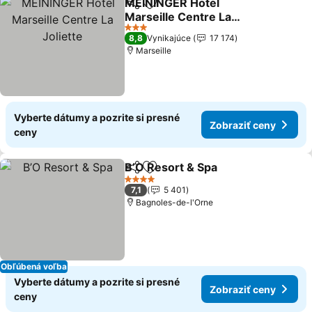
MEININGER Hotel
Zdieľať
Pridať do obľúbených
Marseille Centre La
Joliette
Zobraziť ceny
3 Počet hviezdičiek
8,8
Vynikajúce
17 174
Marseille
Vyberte dátumy a pozrite si presné
Zobraziť ceny
ceny
B’O Resort & Spa
Zdieľať
Pridať do obľúbených
Zobraziť 
4 Počet hviezdičiek
7,1
5 401
Bagnoles-de-l'Orne
Obľúbená voľba
Vyberte dátumy a pozrite si presné
Zobraziť ceny
ceny