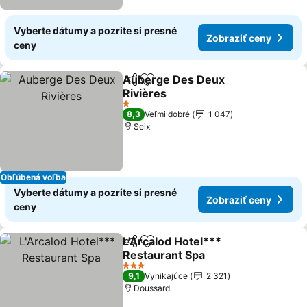
Vyberte dátumy a pozrite si presné
Zobraziť ceny
ceny
Auberge Des Deux
Zdieľať
Pridať do obľúbených
Rivières
Zobraziť ceny
1 Počet hviezdičiek
8,3
Veľmi dobré
1 047
Seix
Obľúbená voľba
Vyberte dátumy a pozrite si presné
Zobraziť ceny
ceny
L'Arcalod Hotel***
Zdieľať
Pridať do obľúbených
Restaurant Spa
Zobraziť ceny
3 Počet hviezdičiek
9,1
Vynikajúce
2 321
Doussard