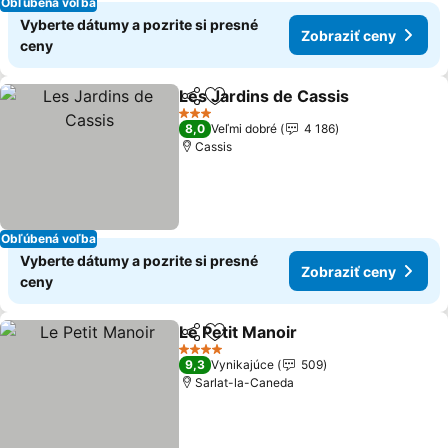
Obľúbená voľba
Vyberte dátumy a pozrite si presné
Zobraziť ceny
ceny
Les Jardins de Cassis
Zdieľať
Pridať do obľúbených
Zobr
3 Počet hviezdičiek
8,0
Veľmi dobré
4 186
Cassis
Obľúbená voľba
Vyberte dátumy a pozrite si presné
Zobraziť ceny
ceny
Le Petit Manoir
Zdieľať
Pridať do obľúbených
Zobraziť c
4 Počet hviezdičiek
9,3
Vynikajúce
509
Sarlat-la-Caneda