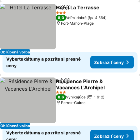
Hotel La Terrasse
Zdieľať
Pridať do obľúbených
Zobraziť
3 Počet hviezdičiek
8,0
Veľmi dobré
4 564
Fort-Mahon-Plage
Obľúbená voľba
Vyberte dátumy a pozrite si presné
Zobraziť ceny
ceny
Résidence Pierre &
Zdieľať
Pridať do obľúbených
Vacances L'Archipel
Zobraziť ceny
3 Počet hviezdičiek
8,6
Vynikajúce
1 912
Perros-Guirec
Obľúbená voľba
Vyberte dátumy a pozrite si presné
Zobraziť ceny
ceny