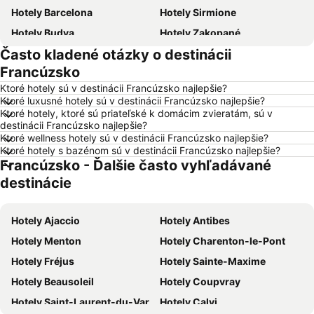
Hotely Barcelona
Hotely Sirmione
Hotely Budva
Hotely Zakopané
Často kladené otázky o destinácii
Hotely Naples
Hotely Crikvenica
Francúzsko
Hotely Vysoké Tatry
Hotely Sopot
Ktoré hotely sú v destinácii Francúzsko najlepšie?
Hotely Gdansk
Hotely Nice
Ktoré luxusné hotely sú v destinácii Francúzsko najlepšie?
Ktoré hotely, ktoré sú priateľské k domácim zvieratám, sú v
Hotely Tropea
Hotely Berlín
destinácii Francúzsko najlepšie?
Hotely Lignano Sabbiadoro
Hotely Slovensko
Ktoré wellness hotely sú v destinácii Francúzsko najlepšie?
Ktoré hotely s bazénom sú v destinácii Francúzsko najlepšie?
Hotely Slovinsko
Hotely Ostrov Mykonos
Francúzsko - Ďalšie často vyhľadávané
Hotely Balaton
Hotely Grécko
destinácie
Hotely Ostrov Skiathos
Hotely Laponsko
Hotely Krk
Hotely Drač
Hotely Ajaccio
Hotely Antibes
Hotely Pobrežie Chorvátska
Hotely Albánsko
Hotely Menton
Hotely Charenton-le-Pont
Hotely Ibiza
Hotely Ostrov Rodos
Hotely Fréjus
Hotely Sainte-Maxime
Hotely Švajčiarsko
Hotely Turecko
Hotely Beausoleil
Hotely Coupvray
Hotely Benátsko
Hotely Berlín
Hotely Saint-Laurent-du-Var
Hotely Calvi