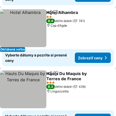
Hotel Alhambra
Zdieľať
Pridať do obľúbených
Zobraziť c
2 Počet hviezdičiek
8,4
Veľmi dobré
741
Cap d'Agde
Obľúbená voľba
Vyberte dátumy a pozrite si presné
Zobraziť ceny
ceny
Hauts Du Maquis by
Zdieľať
Pridať do obľúbených
Terres de France
Zobraziť ceny
3 Počet hviezdičiek
8,3
Veľmi dobré
436
Linguizzetta