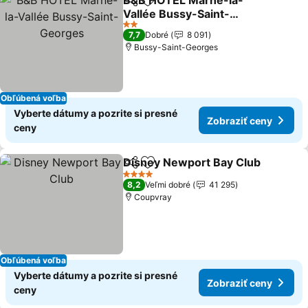
B&B HOTEL Marne-la-
Zdieľať
Pridať do obľúbených
Vallée Bussy-Saint-
Georges
Zobraziť ceny
2 Počet hviezdičiek
7,7
Dobré
8 091
Bussy-Saint-Georges
Obľúbená voľba
Vyberte dátumy a pozrite si presné
Zobraziť ceny
ceny
Disney Newport Bay Club
Zdieľať
Pridať do obľúbených
4 Počet hviezdičiek
8,2
Veľmi dobré
41 295
Coupvray
Obľúbená voľba
Vyberte dátumy a pozrite si presné
Zobraziť ceny
ceny