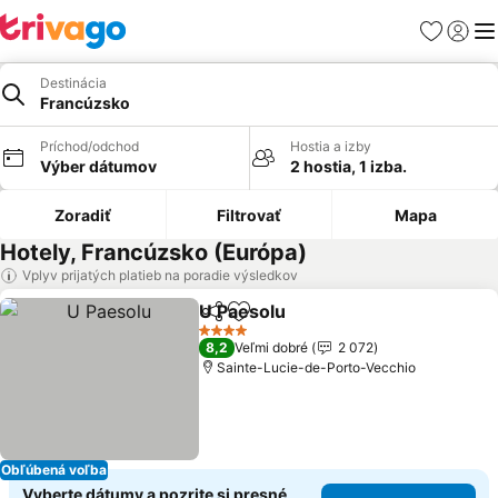
Obľúbené
Prihlási
Me
Destinácia
Francúzsko
Príchod/odchod
Hostia a izby
Výber dátumov
2 hostia, 1 izba.
Zoradiť
Filtrovať
Mapa
Hotely, Francúzsko (Európa)
Vplyv prijatých platieb na poradie výsledkov
U Paesolu
Zdieľať
Pridať do obľúbených
Zobraziť ceny
4 Počet hviezdičiek
8,2
Veľmi dobré
2 072
Sainte-Lucie-de-Porto-Vecchio
Obľúbená voľba
Vyberte dátumy a pozrite si presné