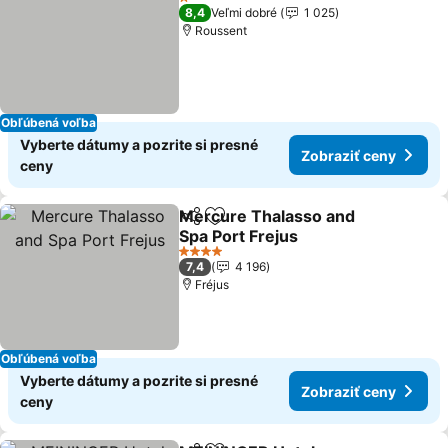
1 Počet hviezdičiek
8,4
Veľmi dobré
1 025
Roussent
Obľúbená voľba
Vyberte dátumy a pozrite si presné
Zobraziť ceny
ceny
Mercure Thalasso and
Zdieľať
Pridať do obľúbených
Spa Port Frejus
Zobraziť ceny
4 Počet hviezdičiek
7,4
4 196
Fréjus
Obľúbená voľba
Vyberte dátumy a pozrite si presné
Zobraziť ceny
ceny