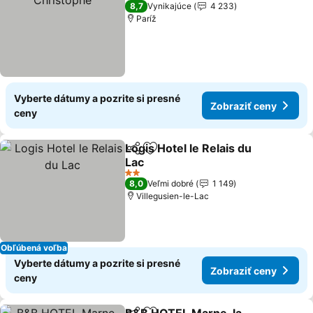
3 Počet hviezdičiek
8,7
Vynikajúce
4 233
Paríž
Vyberte dátumy a pozrite si presné
Zobraziť ceny
ceny
Logis Hotel le Relais du
Zdieľať
Pridať do obľúbených
Lac
Zobraziť ceny
2 Počet hviezdičiek
8,0
Veľmi dobré
1 149
Villegusien-le-Lac
Obľúbená voľba
Vyberte dátumy a pozrite si presné
Zobraziť ceny
ceny