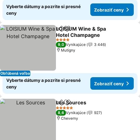
Vyberte dátumy a pozrite si presné
Zobraziť ceny
ceny
LOISIUM Wine & Spa
Zdieľať
Pridať do obľúbených
Hotel Champagne
Zobraziť ceny
4 Počet hviezdičiek
9,0
Vynikajúce
3 446
Mutigny
Obľúbená voľba
Vyberte dátumy a pozrite si presné
Zobraziť ceny
ceny
Les Sources
Zdieľať
Pridať do obľúbených
Zobraziť ceny
5 Počet hviezdičiek
8,6
Vynikajúce
927
Cheverny