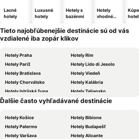
Lacné
Luxusné
Hotely s
Hotely
Kúpe
hotely
hotely
bazénmi
vhodné
hotel
pre
domáce
Tieto najobľúbenejšie destinácie sú od vás
zvieratá
vzdialené iba zopár klikov
Hotely Praha
Hotely Rím
Hotely Paríž
Hotely Lido di Jesolo
Hotely Bratislava
Hotely Viedeň
Hotely Chorvátsko
Hotely Kalábria
Hotely Istrijská župa
Hotely Taliansko
Ďalšie často vyhľadávané destinácie
Hotely Malorka
Hotely Malta
Hotely Košice
Hotely Bibione
Hotely Palermo
Hotely Budapešť
Hotely Varšava
Hotely Alicante