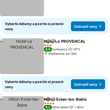
Vyberte dátumy a pozrite si presné
Zobraziť ceny
ceny
Hotel Le PROVENCAL
Zdieľať
Pridať do obľúbených
Zobr
3 Počet hviezdičiek
8,9
Vynikajúce
877
Villefranche-sur-Mer
Vyberte dátumy a pozrite si presné
Zobraziť ceny
ceny
Hilton Evian-les-Bains
Zdieľať
Pridať do obľúbených
Zob
4 Počet hviezdičiek
8,2
Veľmi dobré
7 600