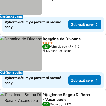
Obľúbená voľba
Vyberte dátumy a pozrite si presné
Zobraziť ceny
ceny
Domaine de Divonne
Zdieľať
Pridať do obľúbených
Zobra
4 Počet hviezdičiek
8,1
Veľmi dobré
4 413
Divonne-les-Bains
Obľúbená voľba
Vyberte dátumy a pozrite si presné
Zobraziť ceny
ceny
Résidence Sognu Di Rena
Zdieľať
Pridať do obľúbených
- Vacancéole
Zobraziť ceny
7,6
Dobré
2 176