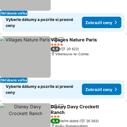
Obľúbená voľba
Vyberte dátumy a pozrite si presné
Zobraziť ceny
ceny
Villages Nature Paris
Zdieľať
Pridať do obľúbených
Zobra
4 Počet hviezdičiek
6,9
20 622
Villeneuve-le-Comte
Obľúbená voľba
Vyberte dátumy a pozrite si presné
Zobraziť ceny
ceny
Disney Davy Crockett
Zdieľať
Pridať do obľúbených
Ranch
Zobraziť ceny
3 Počet hviezdičiek
8,4
Veľmi dobré
26 363
Bailly-Romainvilliers