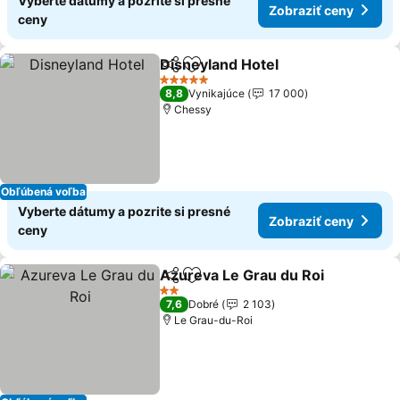
Vyberte dátumy a pozrite si presné
Zobraziť ceny
ceny
Disneyland Hotel
Zdieľať
Pridať do obľúbených
Zobraziť 
5 Počet hviezdičiek
8,8
Vynikajúce
17 000
Chessy
Obľúbená voľba
Vyberte dátumy a pozrite si presné
Zobraziť ceny
ceny
Azureva Le Grau du Roi
Zdieľať
Pridať do obľúbených
Zo
2 Počet hviezdičiek
7,6
Dobré
2 103
Le Grau-du-Roi