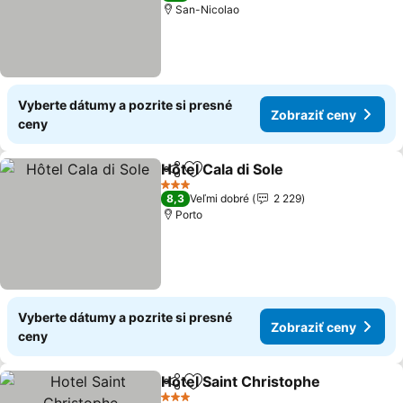
San-Nicolao
Vyberte dátumy a pozrite si presné
Zobraziť ceny
ceny
Hôtel Cala di Sole
Zdieľať
Pridať do obľúbených
Zobraziť
3 Počet hviezdičiek
8,3
Veľmi dobré
2 229
Porto
Vyberte dátumy a pozrite si presné
Zobraziť ceny
ceny
Hotel Saint Christophe
Zdieľať
Pridať do obľúbených
Zob