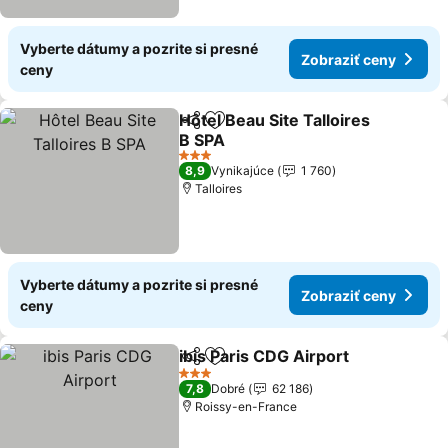
Vyberte dátumy a pozrite si presné
Zobraziť ceny
ceny
Hôtel Beau Site Talloires
Zdieľať
Pridať do obľúbených
B SPA
Zobraziť ceny
3 Počet hviezdičiek
8,9
Vynikajúce
1 760
Talloires
Vyberte dátumy a pozrite si presné
Zobraziť ceny
ceny
ibis Paris CDG Airport
Zdieľať
Pridať do obľúbených
Zobr
3 Počet hviezdičiek
7,8
Dobré
62 186
Roissy-en-France