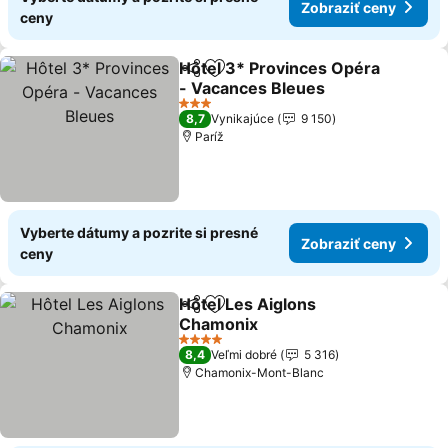
Zobraziť ceny
ceny
Hôtel 3* Provinces Opéra
Zdieľať
Pridať do obľúbených
- Vacances Bleues
Zobraziť ceny
3 Počet hviezdičiek
8,7
Vynikajúce
9 150
Paríž
Vyberte dátumy a pozrite si presné
Zobraziť ceny
ceny
Hôtel Les Aiglons
Zdieľať
Pridať do obľúbených
Chamonix
Zobraziť ceny
4 Počet hviezdičiek
8,4
Veľmi dobré
5 316
Chamonix-Mont-Blanc