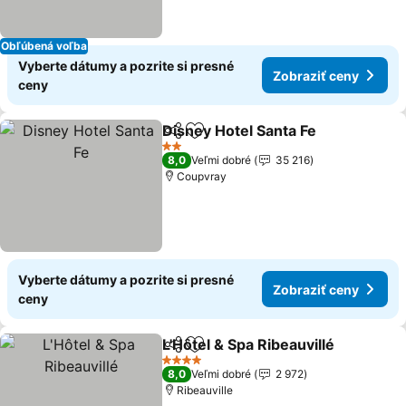
Obľúbená voľba
Vyberte dátumy a pozrite si presné
Zobraziť ceny
ceny
Disney Hotel Santa Fe
Zdieľať
Pridať do obľúbených
Zobr
2 Počet hviezdičiek
8,0
Veľmi dobré
35 216
Coupvray
Vyberte dátumy a pozrite si presné
Zobraziť ceny
ceny
L'Hôtel & Spa Ribeauvillé
Zdieľať
Pridať do obľúbených
Z
4 Počet hviezdičiek
8,0
Veľmi dobré
2 972
Ribeauville