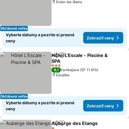
Evian-les-Bains
Obľúbená voľba
Vyberte dátumy a pozrite si presné
Zobraziť ceny
ceny
Hôtel L'Escale - Piscine &
Zdieľať
Pridať do obľúbených
SPA
Zobraziť ceny
3 Počet hviezdičiek
9,1
Vynikajúce
11 610
Escalles
Obľúbená voľba
Vyberte dátumy a pozrite si presné
Zobraziť ceny
ceny
Auberge des Etangs
Zdieľať
Pridať do obľúbených
Zobra