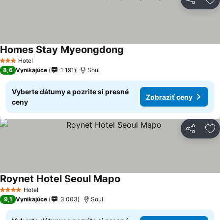
Zdieľať
Pr
Homes Stay Myeongdong
Zobraziť ceny
Hotel
3 Počet hviezdičiek
8,6
Vynikajúce
1 191
Soul
Vyberte dátumy a pozrite si presné
Zobraziť ceny
ceny
Zdieľať
Pr
Roynet Hotel Seoul Mapo
Zobraziť ceny
Hotel
4 Počet hviezdičiek
9,1
Vynikajúce
3 003
Soul