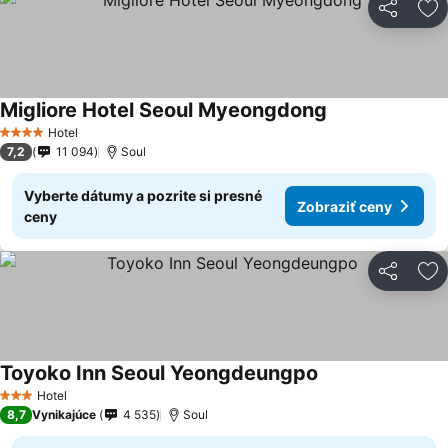
Zdieľať
Pr
Migliore Hotel Seoul Myeongdong
Zobraziť ceny
Hotel
4 Počet hviezdičiek
7,2
11 094
Soul
Vyberte dátumy a pozrite si presné
Zobraziť ceny
ceny
Zdieľať
Pr
Toyoko Inn Seoul Yeongdeungpo
Zobraziť ceny
Hotel
3 Počet hviezdičiek
8,7
Vynikajúce
4 535
Soul