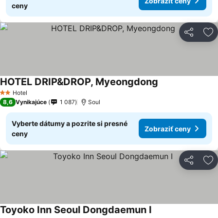
Zobraziť ceny
ceny
Zdieľať
Pr
HOTEL DRIP&DROP, Myeongdong
Zobraziť ceny
Hotel
2 Počet hviezdičiek
8,6
Vynikajúce
1 087
Soul
Vyberte dátumy a pozrite si presné
Zobraziť ceny
ceny
Zdieľať
Pr
Toyoko Inn Seoul Dongdaemun I
Zobraziť ceny