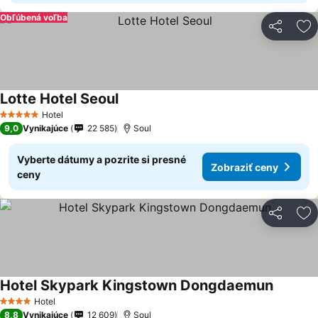
Obľúbená voľba
Zdieľať
Pr
Lotte Hotel Seoul
Zobraziť ceny
Hotel
5 Počet hviezdičiek
9,0
Vynikajúce
22 585
Soul
Vyberte dátumy a pozrite si presné
Zobraziť ceny
ceny
Zdieľať
Pr
Hotel Skypark Kingstown Dongdaemun
Zobrazi
Hotel
4 Počet hviezdičiek
8,8
Vynikajúce
12 609
Soul