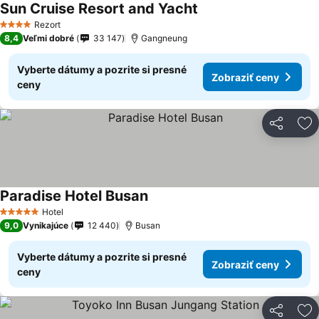
Sun Cruise Resort and Yacht
Zobraziť ceny
Rezort
4 Počet hviezdičiek
8,4
Veľmi dobré
33 147
Gangneung
Vyberte dátumy a pozrite si presné
Zobraziť ceny
ceny
Zdieľať
Pr
Paradise Hotel Busan
Zobraziť ceny
Hotel
5 Počet hviezdičiek
9,0
Vynikajúce
12 440
Busan
Vyberte dátumy a pozrite si presné
Zobraziť ceny
ceny
Zdieľať
Pr