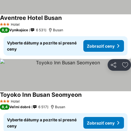
Aventree Hotel Busan
Zobraziť ceny
Hotel
3 Počet hviezdičiek
8,8
Vynikajúce
6 531
Busan
Vyberte dátumy a pozrite si presné
Zobraziť ceny
ceny
Zdieľať
Pr
Toyoko Inn Busan Seomyeon
Zobraziť ceny
Hotel
3 Počet hviezdičiek
8,4
Veľmi dobré
6 517
Busan
Vyberte dátumy a pozrite si presné
Zobraziť ceny
ceny