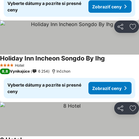
Vyberte dátumy a pozrite si presné
Zobraziť ceny
ceny
Zdieľať
Pr
Holiday Inn Incheon Songdo By Ihg
Zobraziť ceny
Hotel
4 Počet hviezdičiek
8,8
Vynikajúce
6 254
Inčchon
Vyberte dátumy a pozrite si presné
Zobraziť ceny
ceny
Zdieľať
Pr