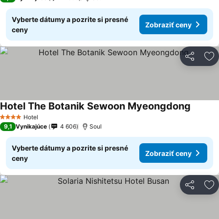
Vyberte dátumy a pozrite si presné
Zobraziť ceny
ceny
Zdieľať
Pr
Hotel The Botanik Sewoon Myeongdong
Zobrazi
Hotel
4 Počet hviezdičiek
9,1
Vynikajúce
4 606
Soul
Vyberte dátumy a pozrite si presné
Zobraziť ceny
ceny
Zdieľať
Pr