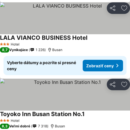
Zdieľať
Pr
LALA VIANCO BUSINESS Hotel
Zobraziť ceny
Hotel
3 Počet hviezdičiek
8,7
Vynikajúce
1 226
Busan
Vyberte dátumy a pozrite si presné
Zobraziť ceny
ceny
Zdieľať
Pr
Toyoko Inn Busan Station No.1
Zobraziť ceny
Hotel
3 Počet hviezdičiek
8,3
Veľmi dobré
7 318
Busan