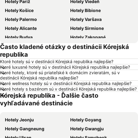
Hotely Paríž
Hotely Viedeň
Hotely Košice
Hotely Bibione
Hotely Palermo
Hotely Varšava
Hotely Alicante
Hotely Sirmione
Hotely Budva
Hotely Zakopané
Často kladené otázky o destinácii Kórejská
Hotely Naples
Hotely Crikvenica
republika
Hotely Vysoké Tatry
Hotely Sopot
Ktoré hotely sú v destinácii Kórejská republika najlepšie?
Hotely Gdansk
Hotely Nice
Ktoré luxusné hotely sú v destinácii Kórejská republika najlepšie?
Ktoré hotely, ktoré sú priateľské k domácim zvieratám, sú v
Hotely Tropea
Hotely Berlín
destinácii Kórejská republika najlepšie?
Hotely Lignano Sabbiadoro
Hotely Malorka
Ktoré wellness hotely sú v destinácii Kórejská republika najlepšie?
Ktoré hotely s bazénom sú v destinácii Kórejská republika najlepšie?
Hotely Slovinsko
Hotely Ostrov Mykonos
Kórejská republika - Ďalšie často
Hotely Balaton
Hotely Grécko
vyhľadávané destinácie
Hotely Ostrov Skiathos
Hotely Laponsko
Hotely Krk
Hotely Drač
Hotely Jeonju
Hotely Goyang
Hotely Pobrežie Chorvátska
Hotely Albánsko
Hotely Gangneung
Hotely Gwangju
Hotely Ibiza
Hotely Ostrov Rodos
Hotely Ulsan
Hotely Samcheok