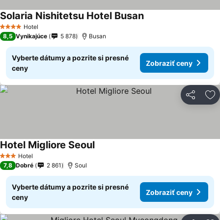
Solaria Nishitetsu Hotel Busan
Zobraziť ceny
Hotel
4 Počet hviezdičiek
8,5
Vynikajúce
5 878
Busan
Vyberte dátumy a pozrite si presné
Zobraziť ceny
ceny
Zdieľať
Pr
Hotel Migliore Seoul
Zobraziť ceny
Hotel
3 Počet hviezdičiek
7,8
Dobré
2 861
Soul
Vyberte dátumy a pozrite si presné
Zobraziť ceny
ceny