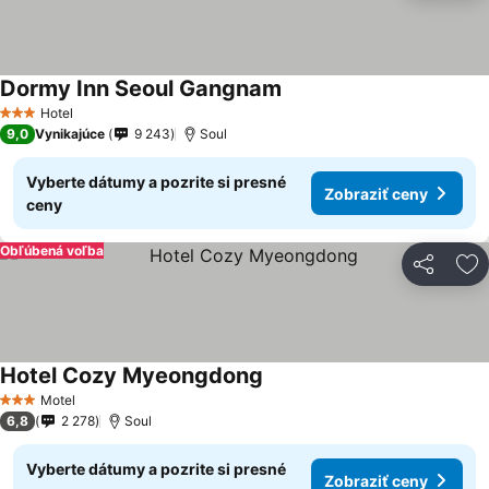
Dormy Inn Seoul Gangnam
Zobraziť ceny
Hotel
3 Počet hviezdičiek
9,0
Vynikajúce
9 243
Soul
Vyberte dátumy a pozrite si presné
Zobraziť ceny
ceny
Obľúbená voľba
Zdieľať
Pr
Hotel Cozy Myeongdong
Zobraziť ceny
Motel
3 Počet hviezdičiek
6,8
2 278
Soul
Vyberte dátumy a pozrite si presné
Zobraziť ceny