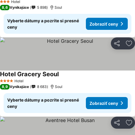
Hotel
3 Počet hviezdičiek
8,6
Vynikajúce
5 898
Soul
Vyberte dátumy a pozrite si presné
Zobraziť ceny
ceny
Zdieľať
Pr
Hotel Gracery Seoul
Zobraziť ceny
Hotel
4 Počet hviezdičiek
8,9
Vynikajúce
8 683
Soul
Vyberte dátumy a pozrite si presné
Zobraziť ceny
ceny
Zdieľať
Pr