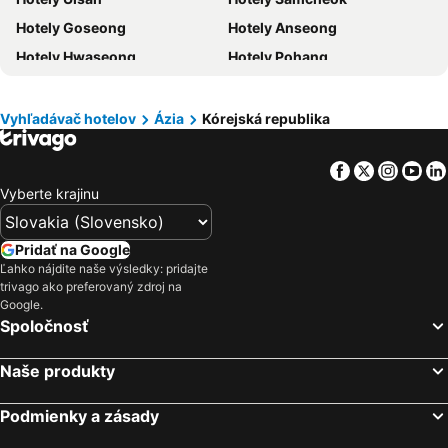
Hotely Švajčiarsko
Hotely Turecko
Hotely Goseong
Hotely Anseong
Hotely Benátsko
Hotely Berlín
Hotely Hwaseong
Hotely Pohang
Hotely Cyprus
Hotely Sardínia
Hotely Gumi
Hotely Chuncheon
Hotely Sokcho
Hotely Changwon
Vyhľadávač hotelov
Ázia
Kórejská republika
Hotely Namhae
Hotely Gunsan
Facebook
Twitter
Insta
Yo
Hotely Cheongwon
Hotely Jincheon
Vyberte krajinu
Hotely Cheongju
Hotely Boryeong
Hotely Seosan
Pridať na Google
Ľahko nájdite naše výsledky: pridajte
trivago ako preferovaný zdroj na
Google.
Spoločnosť
Naše produkty
Podmienky a zásady