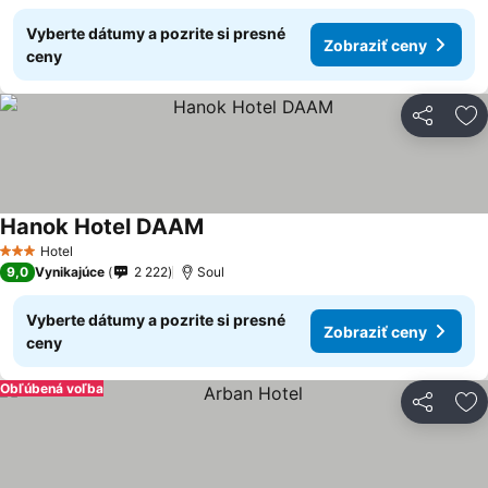
Vyberte dátumy a pozrite si presné
Zobraziť ceny
ceny
Zdieľať
Pr
Hanok Hotel DAAM
Zobraziť ceny
Hotel
3 Počet hviezdičiek
9,0
Vynikajúce
2 222
Soul
Vyberte dátumy a pozrite si presné
Zobraziť ceny
ceny
Obľúbená voľba
Zdieľať
Pr