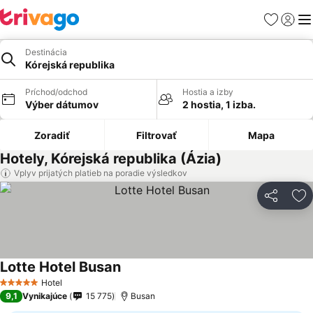
Obľúbené
Prihlási
Me
Destinácia
Kórejská republika
Príchod/odchod
Hostia a izby
Výber dátumov
2 hostia, 1 izba.
Zoradiť
Filtrovať
Mapa
Hotely, Kórejská republika (Ázia)
Vplyv prijatých platieb na poradie výsledkov
Zdieľať
Pr
Lotte Hotel Busan
Zobraziť ceny
Hotel
5 Počet hviezdičiek
9,1
Vynikajúce
15 775
Busan