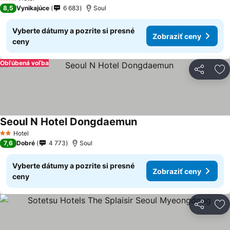
3 Počet hviezdičiek
8,5
Vynikajúce
6 683
Soul
Vyberte dátumy a pozrite si presné
Zobraziť ceny
ceny
Obľúbená voľba
Zdieľať
Pr
Seoul N Hotel Dongdaemun
Zobraziť ceny
Hotel
2 Počet hviezdičiek
7,6
Dobré
4 773
Soul
Vyberte dátumy a pozrite si presné
Zobraziť ceny
ceny
Zdieľať
Pr