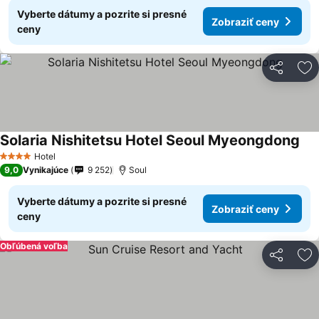
Vyberte dátumy a pozrite si presné
Zobraziť ceny
ceny
Zdieľať
Pr
Solaria Nishitetsu Hotel Seoul Myeongdong
Zob
Hotel
4 Počet hviezdičiek
9,0
Vynikajúce
9 252
Soul
Vyberte dátumy a pozrite si presné
Zobraziť ceny
ceny
Obľúbená voľba
Zdieľať
Pr