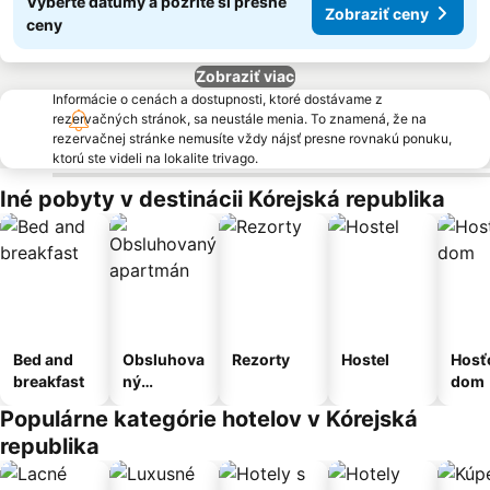
Vyberte dátumy a pozrite si presné
Zobraziť ceny
ceny
Zobraziť viac
Informácie o cenách a dostupnosti, ktoré dostávame z
rezervačných stránok, sa neustále menia. To znamená, že na
rezervačnej stránke nemusíte vždy nájsť presne rovnakú ponuku,
ktorú ste videli na lokalite trivago.
Iné pobyty v destinácii Kórejská republika
Bed and
Obsluhova
Rezorty
Hostel
Hosť
breakfast
ný
dom
apartmán
Populárne kategórie hotelov v Kórejská
republika