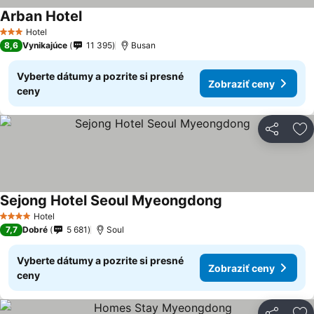
Arban Hotel
Zobraziť ceny
Hotel
3 Počet hviezdičiek
8,6
Vynikajúce
11 395
Busan
Vyberte dátumy a pozrite si presné
Zobraziť ceny
ceny
Zdieľať
Pr
Sejong Hotel Seoul Myeongdong
Zobraziť ceny
Hotel
4 Počet hviezdičiek
7,7
Dobré
5 681
Soul
Vyberte dátumy a pozrite si presné
Zobraziť ceny
ceny