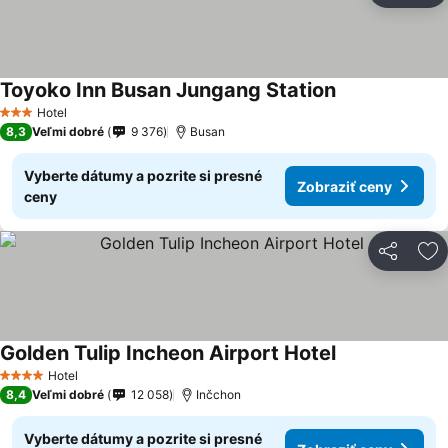
Toyoko Inn Busan Jungang Station
Zobraziť ceny
Hotel
3 Počet hviezdičiek
8,3
Veľmi dobré
9 376
Busan
Vyberte dátumy a pozrite si presné
Zobraziť ceny
ceny
Zdieľať
Pr
Golden Tulip Incheon Airport Hotel
Zobraziť ceny
Hotel
4 Počet hviezdičiek
8,4
Veľmi dobré
12 058
Inčchon
Vyberte dátumy a pozrite si presné