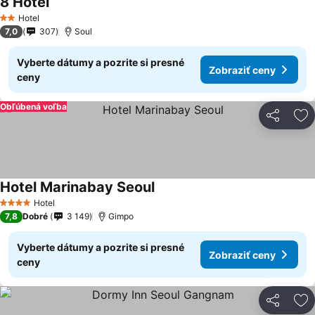
8 Hotel
Zobraziť ceny
Hotel
2 Počet hviezdičiek
7,0
307
Soul
Vyberte dátumy a pozrite si presné
Zobraziť ceny
ceny
Obľúbená voľba
Zdieľať
Pr
Hotel Marinabay Seoul
Zobraziť ceny
Hotel
4 Počet hviezdičiek
7,8
Dobré
3 149
Gimpo
Vyberte dátumy a pozrite si presné
Zobraziť ceny
ceny
Zdieľať
Pr