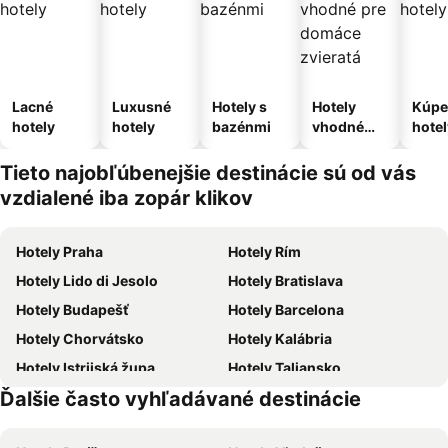
Lacné
Luxusné
Hotely s
Hotely
Kúpe
hotely
hotely
bazénmi
vhodné
hotel
pre
domáce
Tieto najobľúbenejšie destinácie sú od vás
zvieratá
vzdialené iba zopár klikov
Hotely Praha
Hotely Rím
Hotely Lido di Jesolo
Hotely Bratislava
Hotely Budapešť
Hotely Barcelona
Hotely Chorvátsko
Hotely Kalábria
Hotely Istrijská župa
Hotely Taliansko
Ďalšie často vyhľadávané destinácie
Hotely Slovensko
Hotely Malta