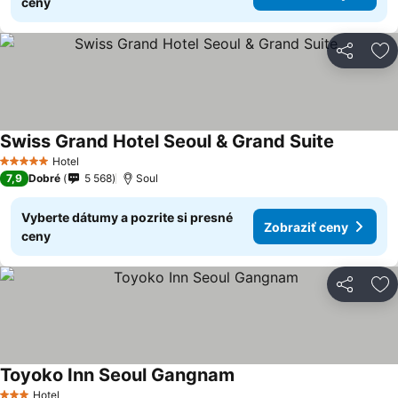
ceny
Zdieľať
Pr
Swiss Grand Hotel Seoul & Grand Suite
Zobraziť 
Hotel
5 Počet hviezdičiek
7,9
Dobré
5 568
Soul
Vyberte dátumy a pozrite si presné
Zobraziť ceny
ceny
Zdieľať
Pr
Toyoko Inn Seoul Gangnam
Zobraziť ceny
Hotel