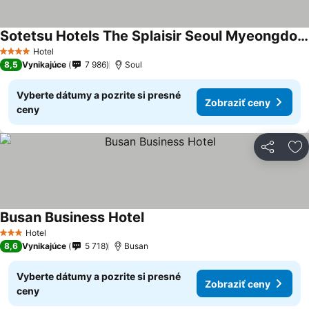
Sotetsu Hotels The Splaisir Seoul Myeongdong
Zobraziť ceny
Hotel
4 Počet hviezdičiek
8,5
Vynikajúce
7 986
Soul
Vyberte dátumy a pozrite si presné
Zobraziť ceny
ceny
Zdieľať
Pr
Busan Business Hotel
Zobraziť ceny
Hotel
3 Počet hviezdičiek
8,6
Vynikajúce
5 718
Busan
Vyberte dátumy a pozrite si presné
Zobraziť ceny
ceny