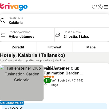
Obľúbené
Prihlási
Me
Destinácia
Kalábria
Príchod/odchod
Hostia a izby
Výber dátumov
2 hostia, 1 izba.
Zoradiť
Filtrovať
Mapa
Hotely, Kalábria (Taliansko)
Vplyv prijatých platieb na poradie výsledkov
Falkensteiner Club
Zdieľať
Pridať do obľúbených
Funimation Garden
Calabria
Zobraziť ceny
4 Počet hviezdičiek
8,1
Veľmi dobré
7 444
Curinga
Obľúbená voľba