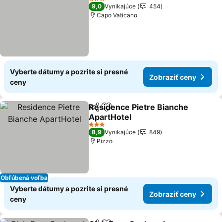
3 Počet hviezdičiek
9,0
Vynikajúce
454
Capo Vaticano
Vyberte dátumy a pozrite si presné
Zobraziť ceny
ceny
Residence Pietre Bianche
Zdieľať
Pridať do obľúbených
ApartHotel
Zobraziť ceny
3 Počet hviezdičiek
8,9
Vynikajúce
849
Pizzo
Obľúbená voľba
Vyberte dátumy a pozrite si presné
Zobraziť ceny
ceny