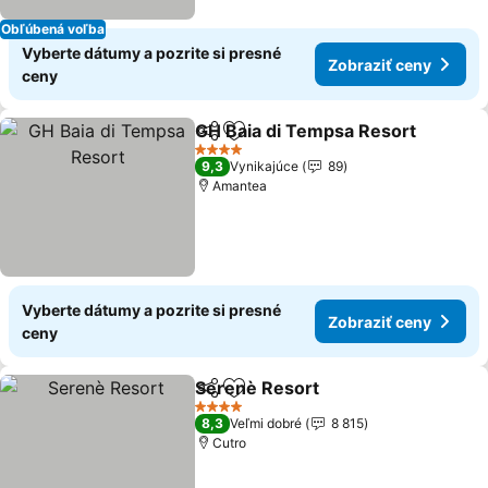
Obľúbená voľba
Vyberte dátumy a pozrite si presné
Zobraziť ceny
ceny
GH Baia di Tempsa Resort
Zdieľať
Pridať do obľúbených
4 Počet hviezdičiek
9,3
Vynikajúce
89
Amantea
Vyberte dátumy a pozrite si presné
Zobraziť ceny
ceny
Serenè Resort
Zdieľať
Pridať do obľúbených
Zobraziť ce
4 Počet hviezdičiek
8,3
Veľmi dobré
8 815
Cutro