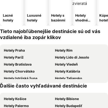
Lacné
Luxusné
Hotely s
Hotely
Kúpe
hotely
hotely
bazénmi
vhodné
hotel
pre
domáce
Tieto najobľúbenejšie destinácie sú od vás
zvieratá
vzdialené iba zopár klikov
Hotely Praha
Hotely Rím
Hotely Paríž
Hotely Lido di Jesolo
Hotely Bratislava
Hotely Viedeň
Hotely Chorvátsko
Hotely Kalábria
Hotely Istrijská župa
Hotely Taliansko
Ďalšie často vyhľadávané destinácie
Hotely Malorka
Hotely Slovensko
Hotely Košice
Hotely Bibione
Hotely Palermo
Hotely Budapešť