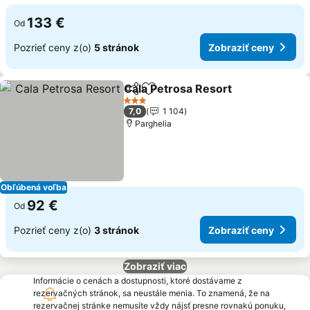
133 €
Od
Pozrieť ceny z(o)
5 stránok
Zobraziť ceny
Cala Petrosa Resort
Zdieľať
Pridať do obľúbených
Zobraz
3 Počet hviezdičiek
7,0
1 104
Parghelia
Obľúbená voľba
92 €
Od
Pozrieť ceny z(o)
3 stránok
Zobraziť ceny
Zobraziť viac
Informácie o cenách a dostupnosti, ktoré dostávame z
rezervačných stránok, sa neustále menia. To znamená, že na
rezervačnej stránke nemusíte vždy nájsť presne rovnakú ponuku,