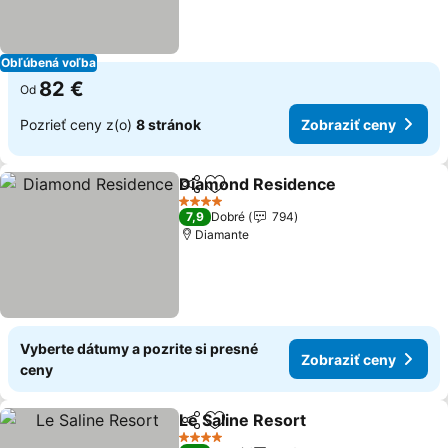
Obľúbená voľba
82 €
Od
Pozrieť ceny z(o)
8 stránok
Zobraziť ceny
Diamond Residence
Zdieľať
Pridať do obľúbených
Zobraz
4 Počet hviezdičiek
7,9
Dobré
794
Diamante
Vyberte dátumy a pozrite si presné
Zobraziť ceny
ceny
Le Saline Resort
Zdieľať
Pridať do obľúbených
Zobraziť 
4 Počet hviezdičiek