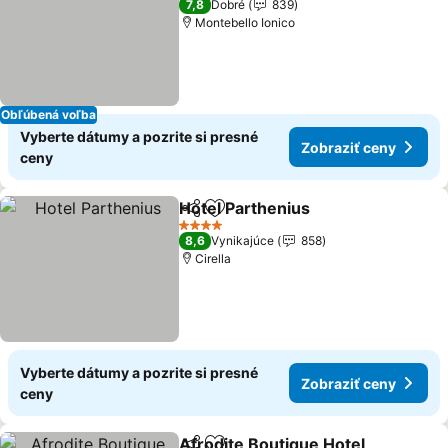
7,8
Dobré
839
Montebello Ionico
Obľúbená voľba
Vyberte dátumy a pozrite si presné
Zobraziť ceny
ceny
Hotel Parthenius
Zdieľať
Pridať do obľúbených
Zobraziť 
4 Počet hviezdičiek
8,6
Vynikajúce
858
Cirella
Vyberte dátumy a pozrite si presné
Zobraziť ceny
ceny
Afrodite Boutique Hotel