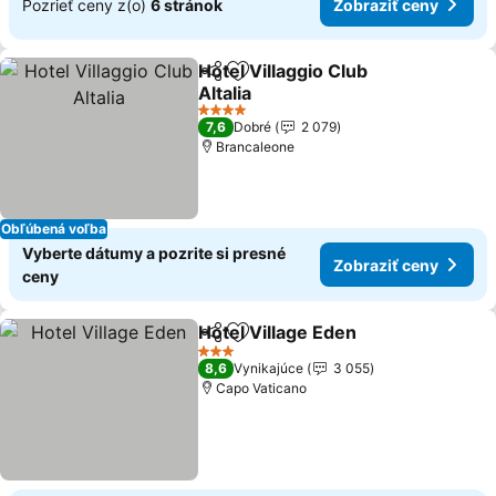
Pozrieť ceny z(o)
6 stránok
Zobraziť ceny
Hotel Villaggio Club
Zdieľať
Pridať do obľúbených
Altalia
Zobraziť ceny
4 Počet hviezdičiek
7,6
Dobré
2 079
Brancaleone
Obľúbená voľba
Vyberte dátumy a pozrite si presné
Zobraziť ceny
ceny
Hotel Village Eden
Zdieľať
Pridať do obľúbených
Zobrazi
3 Počet hviezdičiek
8,6
Vynikajúce
3 055
Capo Vaticano