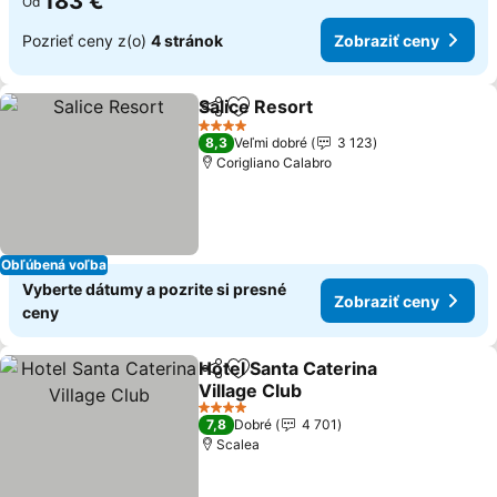
183 €
Od
Pozrieť ceny z(o)
4 stránok
Zobraziť ceny
Salice Resort
Zdieľať
Pridať do obľúbených
Zobraziť cen
4 Počet hviezdičiek
8,3
Veľmi dobré
3 123
Corigliano Calabro
Obľúbená voľba
Vyberte dátumy a pozrite si presné
Zobraziť ceny
ceny
Hotel Santa Caterina
Zdieľať
Pridať do obľúbených
Village Club
Zobraziť ceny
4 Počet hviezdičiek
7,8
Dobré
4 701
Scalea