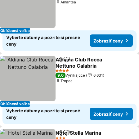
Amantea
Obľúbená voľba
Vyberte dátumy a pozrite si presné
Zobraziť ceny
ceny
Aldiana Club Rocca
Zdieľať
Pridať do obľúbených
Nettuno Calabria
Zobraziť ceny
4 Počet hviezdičiek
9,0
Vynikajúce
6 631
Tropea
Obľúbená voľba
Vyberte dátumy a pozrite si presné
Zobraziť ceny
ceny
Hotel Stella Marina
Zdieľať
Pridať do obľúbených
Zobrazi