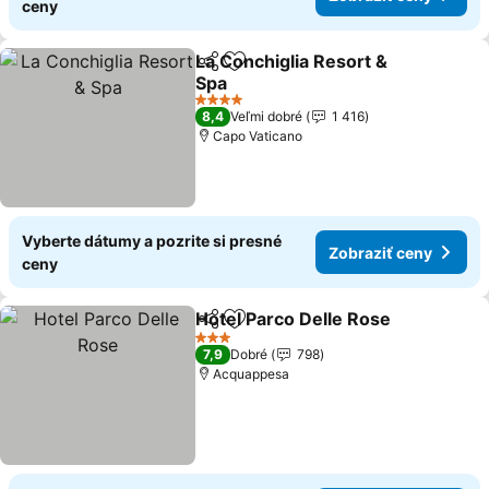
ceny
La Conchiglia Resort &
Zdieľať
Pridať do obľúbených
Spa
Zobraziť ceny
4 Počet hviezdičiek
8,4
Veľmi dobré
1 416
Capo Vaticano
Vyberte dátumy a pozrite si presné
Zobraziť ceny
ceny
Hotel Parco Delle Rose
Zdieľať
Pridať do obľúbených
Zob
3 Počet hviezdičiek
7,9
Dobré
798
Acquappesa