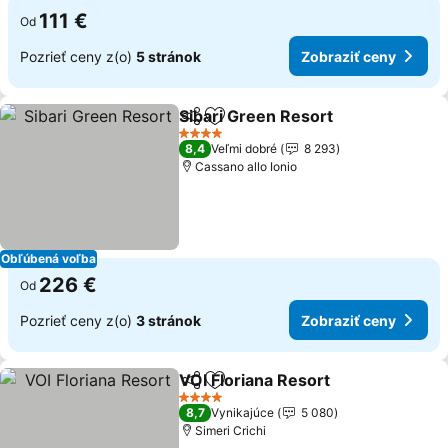
111 €
Od
Pozrieť ceny z(o)
5 stránok
Zobraziť ceny
Sibari Green Resort
Zdieľať
Pridať do obľúbených
Zobraz
4 Počet hviezdičiek
8,4
Veľmi dobré
8 293
Cassano allo Ionio
Obľúbená voľba
226 €
Od
Pozrieť ceny z(o)
3 stránok
Zobraziť ceny
VOI Floriana Resort
Zdieľať
Pridať do obľúbených
Zobraz
4 Počet hviezdičiek
8,7
Vynikajúce
5 080
Simeri Crichi