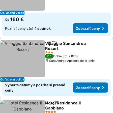
Obľúbená voľba
160 €
Od
Pozrieť ceny z(o)
4 stránok
Zobraziť ceny
Villaggio Santandrea
Zdieľať
Pridať do obľúbených
Resort
Zobraziť ceny
3 Počet hviezdičiek
7,5
Dobré
2 820
Sant'Andrea Apostolo dello Ionio
Obľúbená voľba
Vyberte dátumy a pozrite si presné
Zobraziť ceny
ceny
Hotel Residence Il
Zdieľať
Pridať do obľúbených
Gabbiano