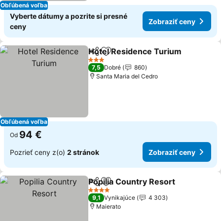
Obľúbená voľba
Vyberte dátumy a pozrite si presné
Zobraziť ceny
ceny
Hotel Residence Turium
Zdieľať
Pridať do obľúbených
Zo
3 Počet hviezdičiek
7,5
Dobré
860
Santa Maria del Cedro
Obľúbená voľba
94 €
Od
Pozrieť ceny z(o)
2 stránok
Zobraziť ceny
Popilia Country Resort
Zdieľať
Pridať do obľúbených
Zob
4 Počet hviezdičiek
9,1
Vynikajúce
4 303
Maierato