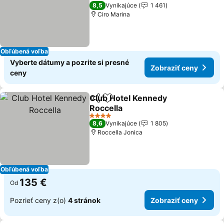
Zobraziť ceny
4 Počet hviezdičiek
8,5
Vynikajúce
1 461
Ciro Marina
Obľúbená voľba
Vyberte dátumy a pozrite si presné
Zobraziť ceny
ceny
Club Hotel Kennedy
Zdieľať
Pridať do obľúbených
Roccella
Zobraziť ceny
4 Počet hviezdičiek
8,6
Vynikajúce
1 805
Roccella Jonica
Obľúbená voľba
135 €
Od
Pozrieť ceny z(o)
4 stránok
Zobraziť ceny