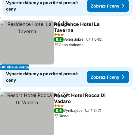
Vyberte dátumy a pozrite si presné
Zobraziť ceny
ceny
Residence Hotel La
Zdieľať
Pridať do obľúbených
Taverna
Zobraziť ceny
3 Počet hviezdičiek
8,2
Veľmi dobré
1 045
Capo Vaticano
Obľúbená voľba
Vyberte dátumy a pozrite si presné
Zobraziť ceny
ceny
Resort Hotel Rocca Di
Zdieľať
Pridať do obľúbených
Vadaro
Zobraziť ceny
3 Počet hviezdičiek
8,6
Vynikajúce
1 647
Ricadi