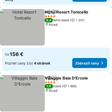
Hotel Resort Tonicello
Zdieľať
Pridať do obľúbených
Zob
4 Počet hviezdičiek
8,4
Veľmi dobré
1 351
Ricadi
156 €
Od
Pozrieť ceny z(o)
4 stránok
Zobraziť ceny
Villaggio Baia D'Ercole
Zdieľať
Pridať do obľúbených
Zobr
4 Počet hviezdičiek
7,9
Dobré
1 869
Ricadi