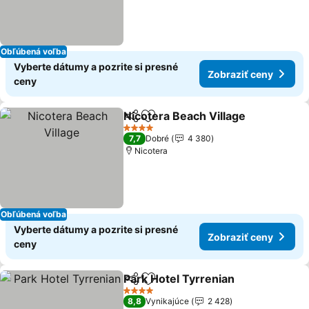
Obľúbená voľba
Vyberte dátumy a pozrite si presné
Zobraziť ceny
ceny
Nicotera Beach Village
Zdieľať
Pridať do obľúbených
Zob
4 Počet hviezdičiek
7,7
Dobré
4 380
Nicotera
Obľúbená voľba
Vyberte dátumy a pozrite si presné
Zobraziť ceny
ceny
Park Hotel Tyrrenian
Zdieľať
Pridať do obľúbených
Zobra
4 Počet hviezdičiek
8,8
Vynikajúce
2 428