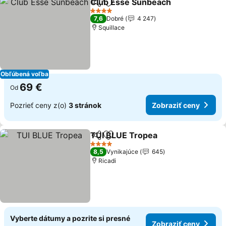
Club Esse Sunbeach
Zdieľať
Pridať do obľúbených
Zobra
4 Počet hviezdičiek
7,6
Dobré
4 247
Squillace
Obľúbená voľba
69 €
Od
Pozrieť ceny z(o)
3 stránok
Zobraziť ceny
TUI BLUE Tropea
Zdieľať
Pridať do obľúbených
Zobraziť 
4 Počet hviezdičiek
8,5
Vynikajúce
645
Ricadi
Vyberte dátumy a pozrite si presné
Zobraziť ceny