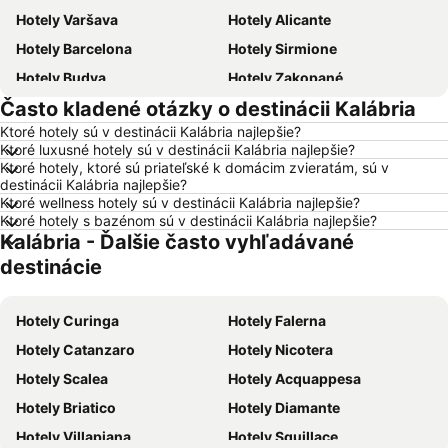
Hotely Varšava
Hotely Alicante
Hotely Barcelona
Hotely Sirmione
Hotely Budva
Hotely Zakopané
Často kladené otázky o destinácii Kalábria
Hotely Naples
Hotely Crikvenica
Ktoré hotely sú v destinácii Kalábria najlepšie?
Hotely Vysoké Tatry
Hotely Sopot
Ktoré luxusné hotely sú v destinácii Kalábria najlepšie?
Hotely Gdansk
Hotely Nice
Ktoré hotely, ktoré sú priateľské k domácim zvieratám, sú v
destinácii Kalábria najlepšie?
Hotely Tropea
Hotely Berlín
Ktoré wellness hotely sú v destinácii Kalábria najlepšie?
Ktoré hotely s bazénom sú v destinácii Kalábria najlepšie?
Hotely Lignano Sabbiadoro
Hotely Malta
Kalábria - Ďalšie často vyhľadávané
Hotely Slovinsko
Hotely Ostrov Mykonos
destinácie
Hotely Balaton
Hotely Grécko
Hotely Ostrov Skiathos
Hotely Laponsko
Hotely Curinga
Hotely Falerna
Hotely Krk
Hotely Drač
Hotely Catanzaro
Hotely Nicotera
Hotely Pobrežie Chorvátska
Hotely Albánsko
Hotely Scalea
Hotely Acquappesa
Hotely Ibiza
Hotely Ostrov Rodos
Hotely Briatico
Hotely Diamante
Hotely Švajčiarsko
Hotely Turecko
Hotely Villapiana
Hotely Squillace