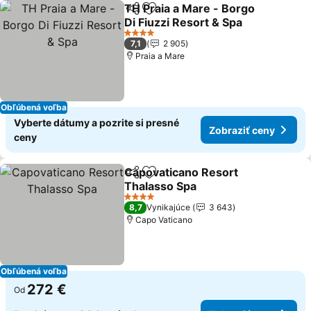
TH Praia a Mare - Borgo
Zdieľať
Pridať do obľúbených
Di Fiuzzi Resort & Spa
Zobraziť ceny
4 Počet hviezdičiek
7,1
2 905
Praia a Mare
Obľúbená voľba
Vyberte dátumy a pozrite si presné
Zobraziť ceny
ceny
Capovaticano Resort
Zdieľať
Pridať do obľúbených
Thalasso Spa
Zobraziť ceny
4 Počet hviezdičiek
8,7
Vynikajúce
3 643
Capo Vaticano
Obľúbená voľba
272 €
Od