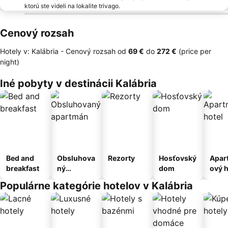
ktorú ste videli na lokalite trivago.
Cenový rozsah
Hotely v: Kalábria -
Cenový rozsah
od
‎69 €
do
‎272 €
(price per
night)
Iné pobyty v destinácii Kalábria
Bed and
Obsluhova
Rezorty
Hosťovský
Apar
breakfast
ný
dom
ový h
apartmán
Populárne kategórie hotelov v Kalábria