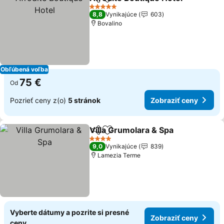
Zdieľať
Pridať do obľúbených
Zo
5 Počet hviezdičiek
8,8
Vynikajúce
603
Bovalino
Obľúbená voľba
75 €
Od
Pozrieť ceny z(o)
5 stránok
Zobraziť ceny
Villa Grumolara & Spa
Zdieľať
Pridať do obľúbených
Zobr
4 Počet hviezdičiek
9,0
Vynikajúce
839
Lamezia Terme
Vyberte dátumy a pozrite si presné
Zobraziť ceny
ceny