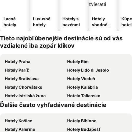
Lacné
Luxusné
Hotely s
Hotely
Kúpe
hotely
hotely
bazénmi
vhodné
hotel
pre
domáce
Tieto najobľúbenejšie destinácie sú od vás
zvieratá
vzdialené iba zopár klikov
Hotely Praha
Hotely Rím
Hotely Paríž
Hotely Lido di Jesolo
Hotely Bratislava
Hotely Viedeň
Hotely Chorvátsko
Hotely Kalábria
Hotely Istrijská župa
Hotely Taliansko
Ďalšie často vyhľadávané destinácie
Hotely Malorka
Hotely Slovensko
Hotely Košice
Hotely Bibione
Hotely Palermo
Hotely Budapešť