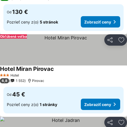
130 €
Od
Pozrieť ceny z(o)
5 stránok
Zobraziť ceny
Obľúbená voľba
Zdieľať
Pr
Hotel Miran Pirovac
Hotel
3 Počet hviezdičiek
6,8
1 552
Pirovac
45 €
Od
Pozrieť ceny z(o)
1 stránky
Zobraziť ceny
Zdieľať
Pr