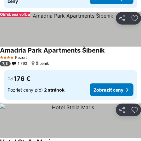
ceny
Obľúbená voľba
Zdieľať
Pr
Amadria Park Apartments Šibenik
Rezort
4 Počet hviezdičiek
7,3
1 793
Šibenik
176 €
Od
Pozrieť ceny z(o)
2 stránok
Zobraziť ceny
Zdieľať
Pr