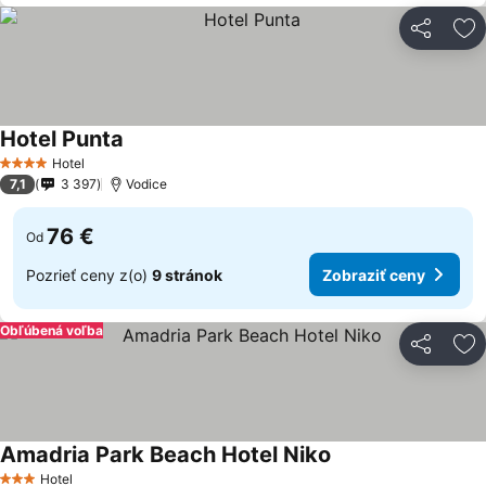
Zdieľať
Pr
Hotel Punta
Hotel
4 Počet hviezdičiek
7,1
3 397
Vodice
76 €
Od
Pozrieť ceny z(o)
9 stránok
Zobraziť ceny
Obľúbená voľba
Zdieľať
Pr
Amadria Park Beach Hotel Niko
Hotel