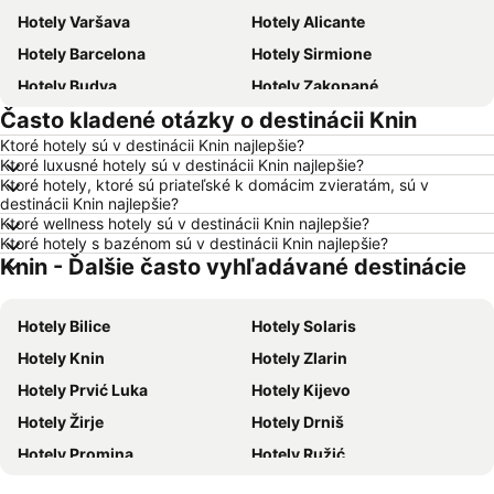
Hotely Varšava
Hotely Alicante
Hotely Barcelona
Hotely Sirmione
Hotely Budva
Hotely Zakopané
Často kladené otázky o destinácii Knin
Hotely Naples
Hotely Crikvenica
Ktoré hotely sú v destinácii Knin najlepšie?
Hotely Vysoké Tatry
Hotely Sopot
Ktoré luxusné hotely sú v destinácii Knin najlepšie?
Hotely Gdansk
Hotely Nice
Ktoré hotely, ktoré sú priateľské k domácim zvieratám, sú v
destinácii Knin najlepšie?
Hotely Tropea
Hotely Berlín
Ktoré wellness hotely sú v destinácii Knin najlepšie?
Ktoré hotely s bazénom sú v destinácii Knin najlepšie?
Hotely Lignano Sabbiadoro
Hotely Malta
Knin - Ďalšie často vyhľadávané destinácie
Hotely Slovinsko
Hotely Ostrov Mykonos
Hotely Balaton
Hotely Grécko
Hotely Bilice
Hotely Solaris
Hotely Ostrov Skiathos
Hotely Laponsko
Hotely Knin
Hotely Zlarin
Hotely Krk
Hotely Drač
Hotely Prvić Luka
Hotely Kijevo
Hotely Pobrežie Chorvátska
Hotely Albánsko
Hotely Žirje
Hotely Drniš
Hotely Ibiza
Hotely Ostrov Rodos
Hotely Promina
Hotely Ružić
Hotely Švajčiarsko
Hotely Turecko