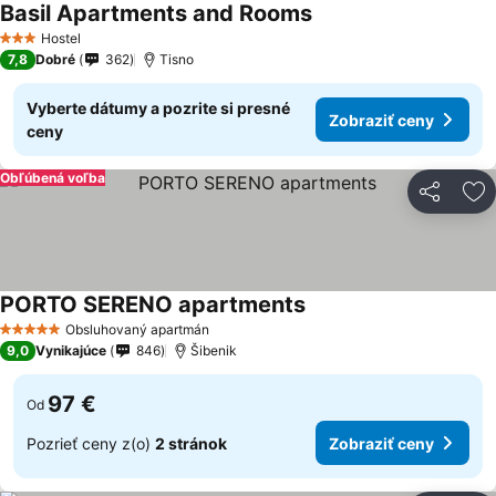
Basil Apartments and Rooms
Hostel
3 Počet hviezdičiek
7,8
Dobré
362
Tisno
Vyberte dátumy a pozrite si presné
Zobraziť ceny
ceny
Obľúbená voľba
Zdieľať
Pr
PORTO SERENO apartments
Obsluhovaný apartmán
5 Počet hviezdičiek
9,0
Vynikajúce
846
Šibenik
97 €
Od
Pozrieť ceny z(o)
2 stránok
Zobraziť ceny