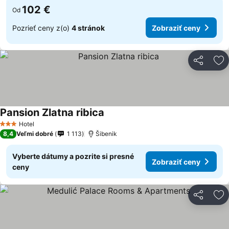
102 €
Od
Pozrieť ceny z(o)
4 stránok
Zobraziť ceny
Zdieľať
Pr
Pansion Zlatna ribica
Hotel
3 Počet hviezdičiek
8,4
Veľmi dobré
1 113
Šibenik
Vyberte dátumy a pozrite si presné
Zobraziť ceny
ceny
Zdieľať
Pr