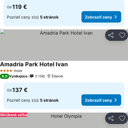
119 €
Od
Pozrieť ceny z(o)
5 stránok
Zobraziť ceny
Zdieľať
Pr
Amadria Park Hotel Ivan
Hotel
4 Počet hviezdičiek
9,0
Vynikajúce
5 158
Šibenik
137 €
Od
Pozrieť ceny z(o)
5 stránok
Zobraziť ceny
Obľúbená voľba
Zdieľať
Pr