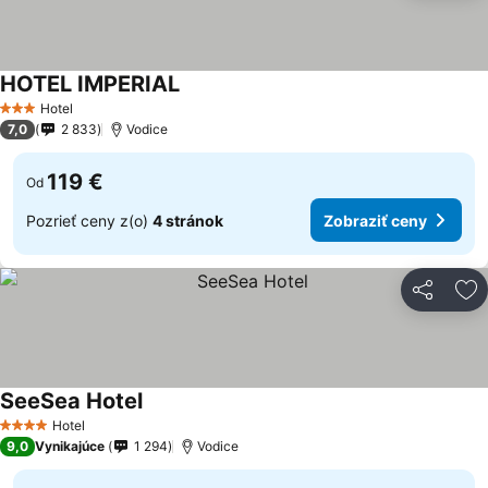
HOTEL IMPERIAL
Hotel
3 Počet hviezdičiek
7,0
2 833
Vodice
119 €
Od
Pozrieť ceny z(o)
4 stránok
Zobraziť ceny
Zdieľať
Pr
SeeSea Hotel
Hotel
4 Počet hviezdičiek
9,0
Vynikajúce
1 294
Vodice