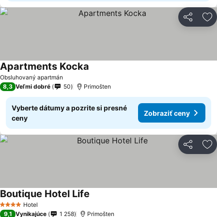
Zdieľať
Pr
Apartments Kocka
Obsluhovaný apartmán
8,3
Veľmi dobré
50
Primošten
Vyberte dátumy a pozrite si presné
Zobraziť ceny
ceny
Zdieľať
Pr
Boutique Hotel Life
Hotel
4 Počet hviezdičiek
9,1
Vynikajúce
1 258
Primošten