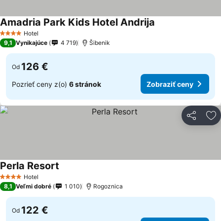
Amadria Park Kids Hotel Andrija
Hotel
4 Počet hviezdičiek
9,1
Vynikajúce
4 719
Šibenik
126 €
Od
Pozrieť ceny z(o)
6 stránok
Zobraziť ceny
Zdieľať
Pr
Perla Resort
Hotel
4 Počet hviezdičiek
8,1
Veľmi dobré
1 010
Rogoznica
122 €
Od