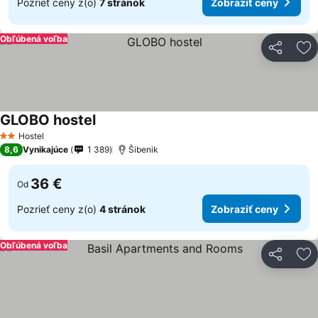
Pozrieť ceny z(o)
7 stránok
Zobraziť ceny
Obľúbená voľba
Zdieľať
Pr
GLOBO hostel
Hostel
2 Počet hviezdičiek
8,6
Vynikajúce
1 389
Šibenik
36 €
Od
Pozrieť ceny z(o)
4 stránok
Zobraziť ceny
Obľúbená voľba
Zdieľať
Pr