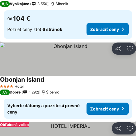
3 Počet hviezdičiek
8,6
Vynikajúce
3 550
Šibenik
104 €
Od
Pozrieť ceny z(o)
6 stránok
Zobraziť ceny
Zdieľať
Pr
Obonjan Island
Hotel
4 Počet hviezdičiek
7,9
Dobré
1 292
Šibenik
Vyberte dátumy a pozrite si presné
Zobraziť ceny
ceny
Obľúbená voľba
Zdieľať
Pr