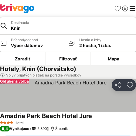
Obľúbené
Prihlási
Me
Destinácia
Knin
Príchod/odchod
Hostia a izby
Výber dátumov
2 hostia, 1 izba.
Zoradiť
Filtrovať
Mapa
Hotely, Knin (Chorvátsko)
Vplyv prijatých platieb na poradie výsledkov
Obľúbená voľba
Zdieľať
Pr
Amadria Park Beach Hotel Jure
Hotel
4 Počet hviezdičiek
9,4
Vynikajúce
5 890
Šibenik