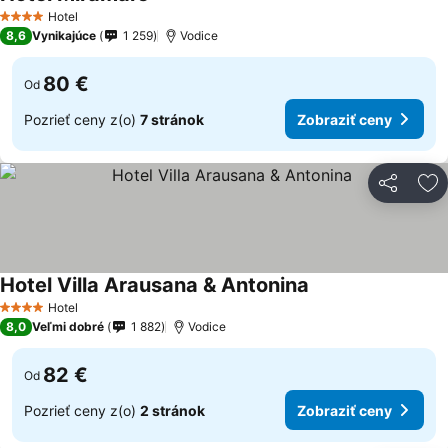
Hotel
4 Počet hviezdičiek
8,6
Vynikajúce
1 259
Vodice
80 €
Od
Pozrieť ceny z(o)
7 stránok
Zobraziť ceny
Zdieľať
Pr
Hotel Villa Arausana & Antonina
Hotel
4 Počet hviezdičiek
8,0
Veľmi dobré
1 882
Vodice
82 €
Od
Pozrieť ceny z(o)
2 stránok
Zobraziť ceny