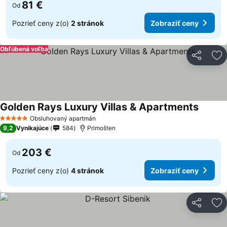
81 €
Od
Pozrieť ceny z(o)
2 stránok
Zobraziť ceny
Obľúbená voľba
Zdieľať
Pr
Golden Rays Luxury Villas & Apartments
Obsluhovaný apartmán
5 Počet hviezdičiek
9,2
Vynikajúce
584
Primošten
203 €
Od
Pozrieť ceny z(o)
4 stránok
Zobraziť ceny
Zdieľať
Pr