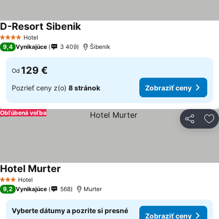
D-Resort Sibenik
Hotel
4 Počet hviezdičiek
9,4
Vynikajúce
3 409
Šibenik
129 €
Od
Pozrieť ceny z(o)
8 stránok
Zobraziť ceny
Obľúbená voľba
Zdieľať
Pr
Hotel Murter
Hotel
3 Počet hviezdičiek
9,2
Vynikajúce
568
Murter
Vyberte dátumy a pozrite si presné
Zobraziť ceny