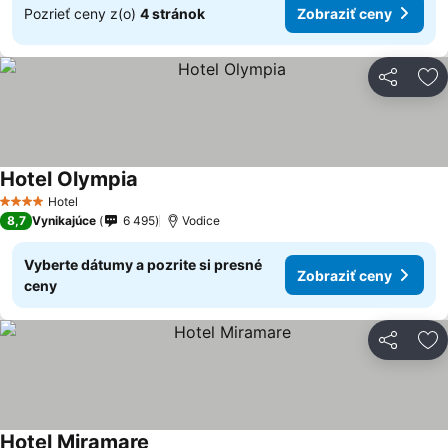
Pozrieť ceny z(o)
4 stránok
Zobraziť ceny
Zdieľať
Pr
Hotel Olympia
Hotel
4 Počet hviezdičiek
8,7
Vynikajúce
6 495
Vodice
Vyberte dátumy a pozrite si presné
Zobraziť ceny
ceny
Zdieľať
Pr
Hotel Miramare