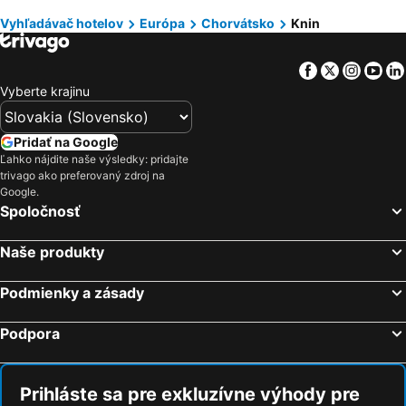
Hotely Benátsko
Hotely Berlín
Vyhľadávač hotelov
Európa
Chorvátsko
Knin
Hotely Cyprus
Hotely Sardínia
Facebook
Twitter
Insta
Yo
Vyberte krajinu
Pridať na Google
Ľahko nájdite naše výsledky: pridajte
trivago ako preferovaný zdroj na
Google.
Spoločnosť
Naše produkty
Podmienky a zásady
Podpora
Prihláste sa pre exkluzívne výhody pre