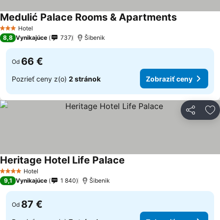
Medulić Palace Rooms & Apartments
Hotel
3 Počet hviezdičiek
8,8
Vynikajúce
737
Šibenik
66 €
Od
Pozrieť ceny z(o)
2 stránok
Zobraziť ceny
Zdieľať
Pr
Heritage Hotel Life Palace
Hotel
4 Počet hviezdičiek
9,1
Vynikajúce
1 840
Šibenik
87 €
Od