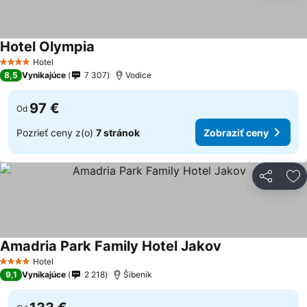
Hotel Olympia
Hotel
4 Počet hviezdičiek
8,5
Vynikajúce
7 307
Vodice
97 €
Od
Pozrieť ceny z(o)
7 stránok
Zobraziť ceny
Zdieľať
Pr
Amadria Park Family Hotel Jakov
Hotel
4 Počet hviezdičiek
9,1
Vynikajúce
2 218
Šibenik