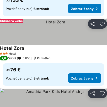
133 €
Od
Pozrieť ceny z(o)
6 stránok
Zobraziť ceny
Obľúbená voľba
Zdieľať
Pr
Hotel Zora
Hotel
3 Počet hviezdičiek
7,6
Dobré
5 053
Primošten
76 €
Od
Pozrieť ceny z(o)
8 stránok
Zobraziť ceny
Zdieľať
Pr