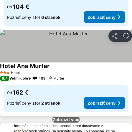
104 €
Od
Pozrieť ceny z(o)
6 stránok
Zobraziť ceny
Zdieľať
Pr
Hotel Ana Murter
Hotel
3 Počet hviezdičiek
8,4
Veľmi dobré
483
Murter
162 €
Od
Pozrieť ceny z(o)
2 stránok
Zobraziť ceny
Zobraziť viac
Informácie o cenách a dostupnosti, ktoré dostávame z
rezervačných stránok, sa neustále menia. To znamená, že na