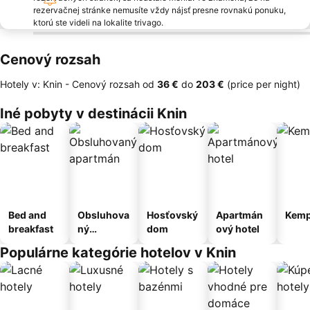
rezervačnej stránke nemusíte vždy nájsť presne rovnakú ponuku,
ktorú ste videli na lokalite trivago.
Cenový rozsah
Hotely v: Knin -
Cenový rozsah
od
‎36 €
do
‎203 €
(price per night)
Iné pobyty v destinácii Knin
Bed and
Obsluhova
Hosťovský
Apartmán
Kemp
breakfast
ný
dom
ový hotel
apartmán
Populárne kategórie hotelov v Knin