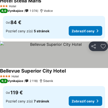
Hotel Stella Maris
Hotel
3 Počet hviezdičiek
8,6
Vynikajúce
1 074
Vodice
84 €
Od
Pozrieť ceny z(o)
5 stránok
Zobraziť ceny
Zdieľať
Pr
Bellevue Superior City Hotel
Hotel
4 Počet hviezdičiek
9,3
Vynikajúce
2 118
Šibenik
119 €
Od
Pozrieť ceny z(o)
7 stránok
Zobraziť ceny