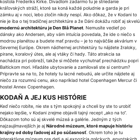
kostola
Frederiks Kirke
. Divadlom zadarmo tu je striedanie
kráľovských stráží, ktoré sa koná každé poludnie a garda je pri
zámku aj v noci, lebo zločin nikdy nespí. Ako dôkaz, že v Kodani to
nie je iba o tej tradičnej architektúre a že Dáni dokážu robiť aj skvelú
modernú architektúru je Den Blå Planet
. Nemusíte vedieť po
dánsky ako Andersen, aby vám intuícia povedala, že ide o niečo s
modrou planétou a budete mať pravdu – je to najväčšie akvárium v
Severnej Európe. Okrem nádhernej architektúry tu nájdete žraloky,
pirane, koralový útes, ale aj vtáky či hady. Táto atrakcia sa
nachádza pri pobreží, takže si môžete vychutnať prechádzku popri
Baltickom mori. Hľadáte ubytovanie a zamilovali ste si centrum?
Pripravte sa na to, že hotely tu lacné nebudú, ale určite nájdete aj
niečo za rozumnú cenu, ako napríklad hotel Copenhagen Mercur či
hostel Annex Copenhagen.
KODAŇ A JEJ KUS HISTÓRIE
Keď niečo robíte, nie ste s tým spokojný a chceli by ste to urobiť
nejako lepšie, v Kodani zrejme objavili tajný recept „ako na to“.
Dôkazom toho sú aj skvelé múzeá a galérie. Jedným z tých
najzaujímavejších je aj
Národné múzeum, ktoré mapuje históriu
krajiny od doby ľadovej až po súčasnosť
. Okrem toho je tu
interaktívne múzeum pre deti a aj expozícia gréckych, egyptských