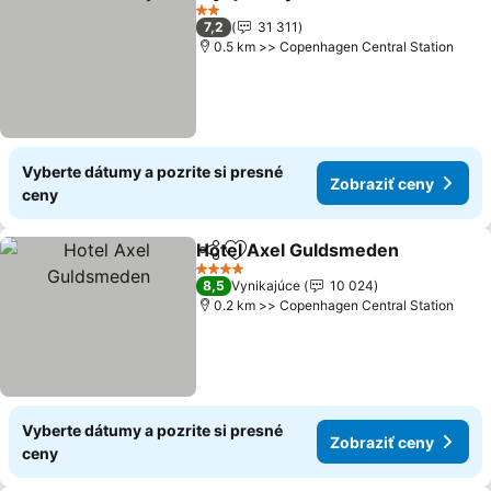
Zdieľať
Pridať do obľúbených
Zobraziť ceny
2 Počet hviezdičiek
7,2
31 311
0.5 km >> Copenhagen Central Station
Vyberte dátumy a pozrite si presné
Zobraziť ceny
ceny
Hotel Axel Guldsmeden
Zdieľať
Pridať do obľúbených
Zo
4 Počet hviezdičiek
8,5
Vynikajúce
10 024
0.2 km >> Copenhagen Central Station
Vyberte dátumy a pozrite si presné
Zobraziť ceny
ceny