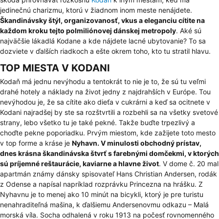
jedinečnú charizmu, ktorú v žiadnom inom meste nenájdete.
Škandinávsky štýl, organizovanosť, vkus a eleganciu cítite na
každom kroku tejto polmiliónovej dánskej metropoly
. Aké sú
najväčšie lákadlá Kodane a kde nájdete lacné ubytovanie? To sa
dozviete v ďalších riadkoch a ešte okrem toho, kto tu stratil hlavu.
TOP MIESTA V KODANI
Kodaň má jednu nevýhodu a tentokrát to nie je to, že sú tu veľmi
drahé hotely a náklady na život jedny z najdrahších v Európe. Tou
nevýhodou je, že sa cítite ako dieťa v cukrárni a keď sa ocitnete v
Kodani najradšej by ste sa rozštvrtili a rozbehli sa na všetky svetové
strany, lebo všetko tu je také pekné. Takže buďte trpezlivý a
choďte pekne poporiadku. Prvým miestom, kde zažijete toto mesto
v top forme a kráse je
Nyhavn. V minulosti obchodný prístav,
dnes krásna škandinávska štvrť s farebnými domčekmi, v ktorých
sú príjemné reštaurácie, kaviarne a hlavne život
. V dome č. 20 mal
apartmán známy dánsky spisovateľ Hans Christian Andersen, rodák
z Odense a napísal napríklad rozprávku Princezna na hrášku. Z
Nyhavnu je to menej ako 10 minút na bicykli, ktorý je pre turistu
nenahraditeľná mašina, k ďalšiemu Andersenovmu odkazu –
Malá
morská víla
. Socha odhalená v roku 1913 na počesť rovnomenného