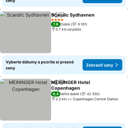
ceny
Scandic Sydhavnen
Zdieľať
Pridať do obľúbených
Zobraz
4 Počet hviezdičiek
7,8
Dobré
9 161
0.7 km od pláže
Vyberte dátumy a pozrite si presné
Zobraziť ceny
ceny
MEININGER Hotel
Zdieľať
Pridať do obľúbených
Copenhagen
Zobraziť ceny
8,4
Veľmi dobré
42 350
0.2 km >> Copenhagen Central Station