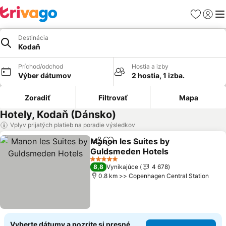
Obľúbené
Prihlási
Me
Destinácia
Kodaň
Príchod/odchod
Hostia a izby
Výber dátumov
2 hostia, 1 izba.
Zoradiť
Filtrovať
Mapa
Hotely, Kodaň (Dánsko)
Vplyv prijatých platieb na poradie výsledkov
Manon les Suites by
Zdieľať
Pridať do obľúbených
Guldsmeden Hotels
Zobraziť ceny
5 Počet hviezdičiek
8,8
Vynikajúce
4 678
0.8 km >> Copenhagen Central Station
Vyberte dátumy a pozrite si presné