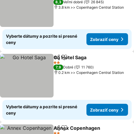
8,3
Veľmi dobré
26 845
3.8 km >> Copenhagen Central Station
Vyberte dátumy a pozrite si presné
Zobraziť ceny
ceny
Go Hotel Saga
Zdieľať
Pridať do obľúbených
Zobraziť ce
2 Počet hviezdičiek
7,9
Dobré
11 760
0.2 km >> Copenhagen Central Station
Vyberte dátumy a pozrite si presné
Zobraziť ceny
ceny
Annex Copenhagen
Zdieľať
Pridať do obľúbených
Zobraz