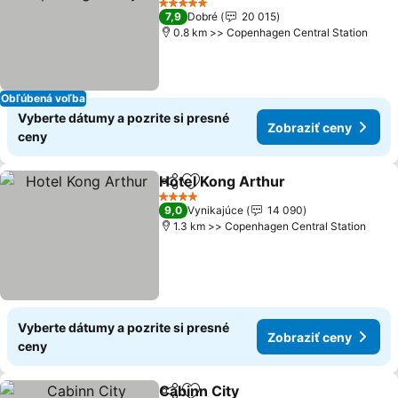
Zobraziť ceny
5 Počet hviezdičiek
7,9
Dobré
20 015
0.8 km >> Copenhagen Central Station
Obľúbená voľba
Vyberte dátumy a pozrite si presné
Zobraziť ceny
ceny
Hotel Kong Arthur
Zdieľať
Pridať do obľúbených
Zobrazi
4 Počet hviezdičiek
9,0
Vynikajúce
14 090
1.3 km >> Copenhagen Central Station
Vyberte dátumy a pozrite si presné
Zobraziť ceny
ceny
Cabinn City