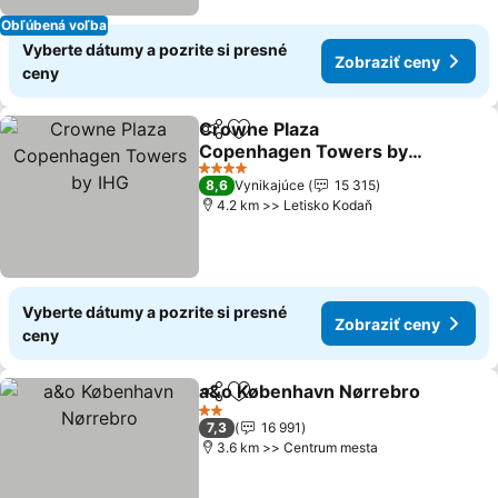
Obľúbená voľba
Vyberte dátumy a pozrite si presné
Zobraziť ceny
ceny
Crowne Plaza
Zdieľať
Pridať do obľúbených
Copenhagen Towers by
IHG
Zobraziť ceny
4 Počet hviezdičiek
8,6
Vynikajúce
15 315
4.2 km >> Letisko Kodaň
Vyberte dátumy a pozrite si presné
Zobraziť ceny
ceny
a&o København Nørrebro
Zdieľať
Pridať do obľúbených
2 Počet hviezdičiek
7,3
16 991
3.6 km >> Centrum mesta