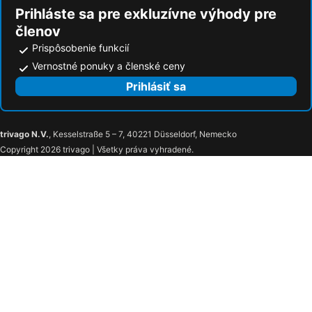
Prihláste sa pre exkluzívne výhody pre
členov
Prispôsobenie funkcií
Vernostné ponuky a členské ceny
Prihlásiť sa
trivago N.V.
, Kesselstraße 5 – 7, 40221 Düsseldorf, Nemecko
Copyright 2026 trivago | Všetky práva vyhradené.