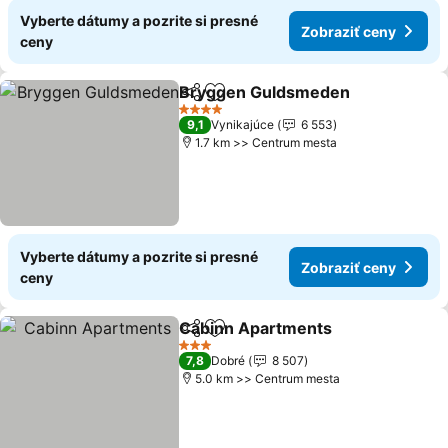
Vyberte dátumy a pozrite si presné
Zobraziť ceny
ceny
Bryggen Guldsmeden
Zdieľať
Pridať do obľúbených
Zobr
4 Počet hviezdičiek
9,1
Vynikajúce
6 553
1.7 km >> Centrum mesta
Vyberte dátumy a pozrite si presné
Zobraziť ceny
ceny
Cabinn Apartments
Zdieľať
Pridať do obľúbených
Zobraz
3 Počet hviezdičiek
7,8
Dobré
8 507
5.0 km >> Centrum mesta