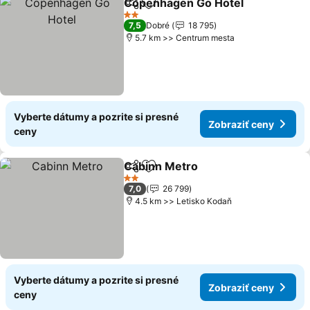
Copenhagen Go Hotel
Zdieľať
Pridať do obľúbených
Zobr
2 Počet hviezdičiek
7,5
Dobré
18 795
5.7 km >> Centrum mesta
Vyberte dátumy a pozrite si presné
Zobraziť ceny
ceny
Cabinn Metro
Zdieľať
Pridať do obľúbených
Zobraziť cen
2 Počet hviezdičiek
7,0
26 799
4.5 km >> Letisko Kodaň
Vyberte dátumy a pozrite si presné
Zobraziť ceny
ceny