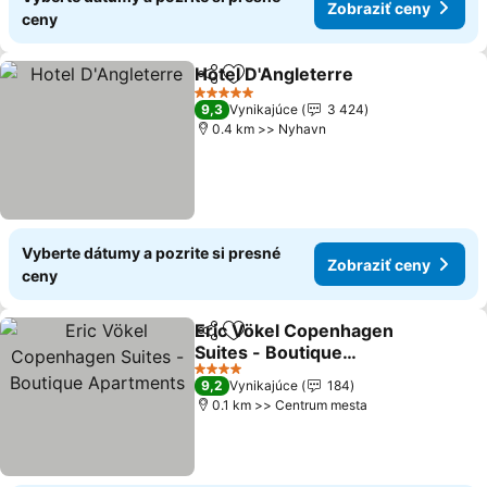
Zobraziť ceny
ceny
Hotel D'Angleterre
Zdieľať
Pridať do obľúbených
Zobrazi
5 Počet hviezdičiek
9,3
Vynikajúce
3 424
0.4 km >> Nyhavn
Vyberte dátumy a pozrite si presné
Zobraziť ceny
ceny
Eric Vökel Copenhagen
Zdieľať
Pridať do obľúbených
Suites - Boutique
Apartments
Zobraziť ceny
4 Počet hviezdičiek
9,2
Vynikajúce
184
0.1 km >> Centrum mesta