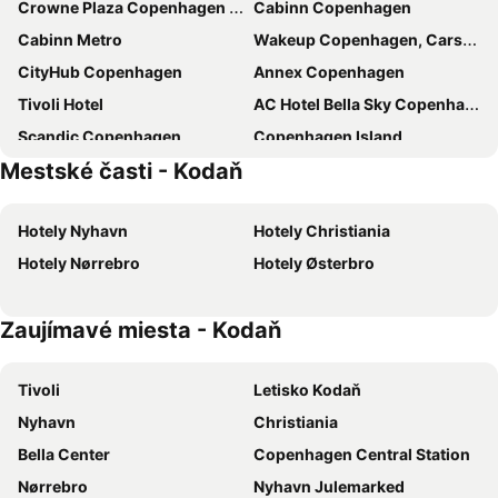
Crowne Plaza Copenhagen Towers by IHG
Cabinn Copenhagen
Cabinn Metro
Wakeup Copenhagen, Carsten Niebuhrs Gade
CityHub Copenhagen
Annex Copenhagen
Tivoli Hotel
AC Hotel Bella Sky Copenhagen
Scandic Copenhagen
Copenhagen Island
Mestské časti - Kodaň
Go Hotel Saga
Copenhagen Go Hotel
Wakeup Copenhagen - Bernstorffsgade
Admiral Hotel Copenhagen
Hotely Nyhavn
Hotely Christiania
NH Collection Copenhagen
Moxy Copenhagen Sydhavnen
Hotely Nørrebro
Hotely Østerbro
Copenhagen Marriott Hotel
a&o København Sydhavn
where to sleep
Hotel Alexandra
Zaujímavé miesta - Kodaň
Cabinn City
a&o København Nørrebro
Hotel Copenhagen
Villa Copenhagen
Tivoli
Letisko Kodaň
City Hotel Nebo
Radisson Blu Scandinavia Hotel, Copenhagen
Nyhavn
Christiania
Hotel D'Angleterre
Comwell Copenhagen Portside Dolce by Wyndham
Bella Center
Copenhagen Central Station
Ascot Hotel
CPH Studio Hotel
Nørrebro
Nyhavn Julemarked
Scandic Sydhavnen
Absalon Hotel