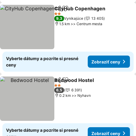
CityHub Copenhagen
Zdieľať
Pridať do obľúbených
Zobr
2 Počet hviezdičiek
9,3
Vynikajúce
13 405
1.5 km >> Centrum mesta
Vyberte dátumy a pozrite si presné
Zobraziť ceny
ceny
Bedwood Hostel
Zdieľať
Pridať do obľúbených
Zobraziť 
2 Počet hviezdičiek
6,5
6 391
0.2 km >> Nyhavn
Vyberte dátumy a pozrite si presné
Zobraziť ceny