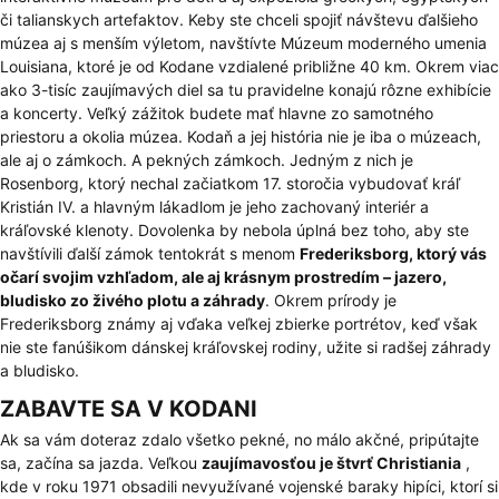
či talianskych artefaktov. Keby ste chceli spojiť návštevu ďalšieho
múzea aj s menším výletom, navštívte Múzeum moderného umenia
Louisiana, ktoré je od Kodane vzdialené približne 40 km. Okrem viac
ako 3-tisíc zaujímavých diel sa tu pravidelne konajú rôzne exhibície
a koncerty. Veľký zážitok budete mať hlavne zo samotného
priestoru a okolia múzea. Kodaň a jej história nie je iba o múzeach,
ale aj o zámkoch. A pekných zámkoch. Jedným z nich je
Rosenborg
, ktorý nechal začiatkom 17. storočia vybudovať kráľ
Kristián IV. a hlavným lákadlom je jeho zachovaný interiér a
kráľovské klenoty. Dovolenka by nebola úplná bez toho, aby ste
navštívili ďalší zámok tentokrát s menom
Frederiksborg, ktorý vás
očarí svojim vzhľadom, ale aj krásnym prostredím – jazero,
bludisko zo živého plotu a záhrady
. Okrem prírody je
Frederiksborg známy aj vďaka veľkej zbierke portrétov, keď však
nie ste fanúšikom dánskej kráľovskej rodiny, užite si radšej záhrady
a bludisko.
ZABAVTE SA V KODANI
Ak sa vám doteraz zdalo všetko pekné, no málo akčné, pripútajte
sa, začína sa jazda. Veľkou
zaujímavosťou je štvrť Christiania
,
kde v roku 1971 obsadili nevyužívané vojenské baraky hipíci, ktorí si