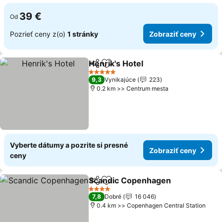
39 €
Od
Pozrieť ceny z(o)
1 stránky
Zobraziť ceny
Henrik's Hotel
Zdieľať
Pridať do obľúbených
Zobraziť ce
5 Počet hviezdičiek
9,3
Vynikajúce
223
0.2 km >> Centrum mesta
Vyberte dátumy a pozrite si presné
Zobraziť ceny
ceny
Scandic Copenhagen
Zdieľať
Pridať do obľúbených
Zobr
4 Počet hviezdičiek
7,8
Dobré
16 046
0.4 km >> Copenhagen Central Station