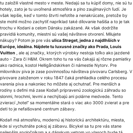
tu založili vlastné mesto v meste. Nedajú sa tu kúpiť domy, nie sú tu
hotely, zato je tu uvoľnená atmosféra a plno zaujímavých ľudí. Je
však lepšie, keď v tomto štvrti nefotíte a nenakrúcate, pretože by
ste mohli možno zachytiť napríklad také dílovanie hašiša a to je tak
trochu v Kodani a celom Dánsku zakázané. Ak však dodržíte
pravidlá komunity, miestni sú vašej návšteve otvorení. Milujete
nákupy? Potom je pre vás
ulica Strøget, jedna z najdlhších v
Európe, ideálna. Nájdete tu luxusné značky ako Prada, Louis
Vuitton
, ale aj značky, ktorých výrobky nestoja toľko ako jazdené
auto – Zara či H&M. Okrem toho tu na vás čakajú aj rôzne pamiatky
ako radnica, kostol Helligåndskirken či námestie Nytorv. Pre
milovníkov piva je zase povinnosťou návšteva pivovaru Carlsberg. V
pivovare založenom v roku 1847 čaká prehliadka celého procesu
varenia piva a nakoniec ho môžete aj ochutnať. Pre menších a
rodiny s deťmi má zase Kodaň pripravenú zoologickú záhradu so
slonmi, hrochmi, levmi a nechýbajú ani polárne medvede. Tento
zvierací „hotel“ sa momentálne stará o viac ako 3000 zvierat a pre
deti to je nefalšované centrum zábavy.
Kodaň má atmosféru, modernú aj historickú architektúru, miesta,
kde si vychutnáte pokoj aj zábavu. Bicykel sa tu pre vás stane
najlepším spoločníkom a s dánskym vetrom vo vlasoch bude tá