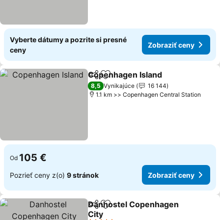
Vyberte dátumy a pozrite si presné
Zobraziť ceny
ceny
Copenhagen Island
Zdieľať
Pridať do obľúbených
Zobraz
8,5
Vynikajúce
16 144
1.1 km >> Copenhagen Central Station
105 €
Od
Pozrieť ceny z(o)
9 stránok
Zobraziť ceny
Danhostel Copenhagen
Zdieľať
Pridať do obľúbených
City