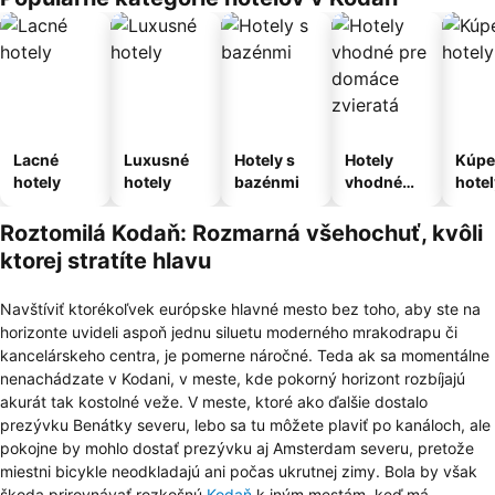
Lacné
Luxusné
Hotely s
Hotely
Kúpe
hotely
hotely
bazénmi
vhodné
hotel
pre
domáce
Roztomilá Kodaň: Rozmarná všehochuť, kvôli
zvieratá
ktorej stratíte hlavu
Navštíviť ktorékoľvek európske hlavné mesto bez toho, aby ste na
horizonte uvideli aspoň jednu siluetu moderného mrakodrapu či
kancelárskeho centra, je pomerne náročné. Teda ak sa momentálne
nenachádzate v Kodani, v meste, kde pokorný horizont rozbíjajú
akurát tak kostolné veže. V meste, ktoré ako ďalšie dostalo
prezývku Benátky severu, lebo sa tu môžete plaviť po kanáloch, ale
pokojne by mohlo dostať prezývku aj Amsterdam severu, pretože
miestni bicykle neodkladajú ani počas ukrutnej zimy. Bola by však
škoda prirovnávať rozkošnú
Kodaň
k iným mestám, keď má