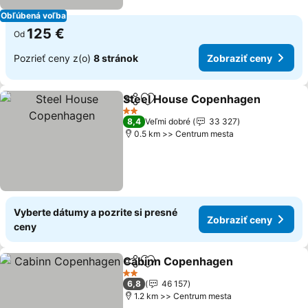
Obľúbená voľba
125 €
Od
Pozrieť ceny z(o)
8 stránok
Zobraziť ceny
Steel House Copenhagen
Zdieľať
Pridať do obľúbených
2 Počet hviezdičiek
8,4
Veľmi dobré
33 327
0.5 km >> Centrum mesta
Vyberte dátumy a pozrite si presné
Zobraziť ceny
ceny
Cabinn Copenhagen
Zdieľať
Pridať do obľúbených
Zobra
2 Počet hviezdičiek
6,8
46 157
1.2 km >> Centrum mesta