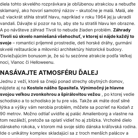
diela tohto skvelého rozprávkara je obľúbenou atrakciou a nebuďte
sklamaný, ako hovorí samotný názov – skutočne je malá. Malá, ale
už viackrát stihla stratiť hlavu, napríklad v roku 1964 jej ju ukradli
vandali. Dávajte si pozor na to, aby ste tu stratili hlavu len obrazne.
A po návšteve záhrad Tivoli to nebude žiaden problém.
Záhrady
Tivoli sú skvelo namiešaná všehochuť, v ktorej si nájde každý to
svoje
– romantici príjemné prostredie, deti horské dráhy, gurmáni
skvelé reštaurácie a milovníci architektúry historické budovy.
Osviežujúcim bonusom je, že sú tu sezónne atrakcie podľa Veľkej
noci, Vianoc či Helloweenu.
NASÁVAJTE ATMOSFÉRU ĎALEJ
Jednu z veží, ktoré sa čnejú ponad strechy obytných domov,
nájdete aj na
Kostole nášho Spasiteľa. Výnimočný je hlavne
svojou veľkou zvonkohrou a špirálovitou vežou
, po ktorej vedie
schodisko a to schodisko je tu pre vás. Takže ak máte dosť silné
lýtka a výšky vám nerobia problém, môžete sa pozrieť na Kodaň z
90 metrov. Možno odtiaľ uvidíte aj palác Amalienborg a vlastne na
tom nezáleží, pretože sa oplatí vidieť ho aj zblízka. Vrcholné dielo
dánskeho rokoka, v ktorom má svoje sídlo dánska kráľovská rodina.
Ide o unikátny komplex skladajúci sa z troch menších palácov a