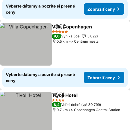
Vyberte dátumy a pozrite si presné
Zobraziť ceny
ceny
Villa Copenhagen
Zdieľať
Pridať do obľúbených
Zobraziť
5 Počet hviezdičiek
9,0
Vynikajúce
5 022
0.5 km >> Centrum mesta
Vyberte dátumy a pozrite si presné
Zobraziť ceny
ceny
Tivoli Hotel
Zdieľať
Pridať do obľúbených
Zobraziť ceny
4 Počet hviezdičiek
8,4
Veľmi dobré
30 799
0.7 km >> Copenhagen Central Station