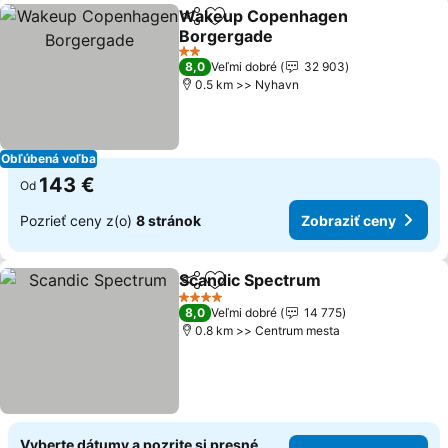
Wakeup Copenhagen
Zdieľať
Pridať do obľúbených
Borgergade
Zobraziť ceny
2 Počet hviezdičiek
8,0
Veľmi dobré
32 903
0.5 km >> Nyhavn
Obľúbená voľba
143 €
Od
Pozrieť ceny z(o)
8 stránok
Zobraziť ceny
Scandic Spectrum
Zdieľať
Pridať do obľúbených
Zobrazi
4 Počet hviezdičiek
8,0
Veľmi dobré
14 775
0.8 km >> Centrum mesta
Vyberte dátumy a pozrite si presné