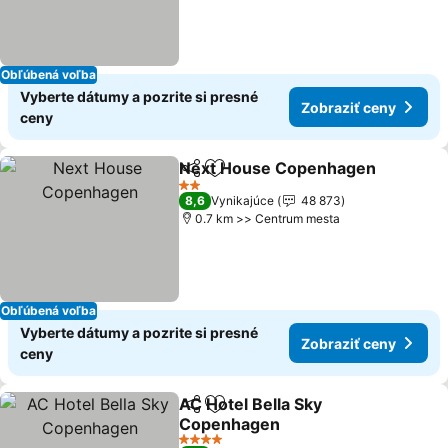
Obľúbená voľba
Vyberte dátumy a pozrite si presné
Zobraziť ceny
ceny
Next House Copenhagen
Zdieľať
Pridať do obľúbených
Z
2 Počet hviezdičiek
8,6
Vynikajúce
48 873
0.7 km >> Centrum mesta
Obľúbená voľba
Vyberte dátumy a pozrite si presné
Zobraziť ceny
ceny
AC Hotel Bella Sky
Zdieľať
Pridať do obľúbených
Copenhagen
Zobraziť ceny
4 Počet hviezdičiek