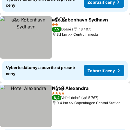
Zobraziť ceny
ceny
a&o København Sydhavn
Zdieľať
Pridať do obľúbených
Z
2 Počet hviezdičiek
7,5
Dobré
18 407
3.1 km >> Centrum mesta
Vyberte dátumy a pozrite si presné
Zobraziť ceny
ceny
Hotel Alexandra
Zdieľať
Pridať do obľúbených
Zobraziť 
4 Počet hviezdičiek
8,4
Veľmi dobré
5 767
0.4 km >> Copenhagen Central Station