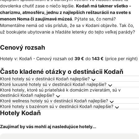
dovolenka chutiť zase o niečo lepšie.
Kodaň má takmer všetko -
charizmu, atmosféru, jednu z najlepších reštaurácii na svete s
menom Noma či zaujímavé múzeá
. Pýtate sa, čo nemá?
Momentálne nemá od vás prísľub, že sa v Kodani objavíte. Tak čo,
už bookujete ubytovanie a hľadáte letenky do tejto veľkej parády?
Cenový rozsah
Hotely v: Kodaň -
Cenový rozsah
od
‎39 €
do
‎143 €
(price per night)
Často kladené otázky o destinácii Kodaň
Ktoré hotely sú v destinácii Kodaň najlepšie?
Ktoré luxusné hotely sú v destinácii Kodaň najlepšie?
Ktoré hotely, ktoré sú priateľské k domácim zvieratám, sú v
destinácii Kodaň najlepšie?
Ktoré wellness hotely sú v destinácii Kodaň najlepšie?
Ktoré hotely s bazénom sú v destinácii Kodaň najlepšie?
Hotely Kodaň
Zaujímať by vás mohli aj nasledujúce hotely...