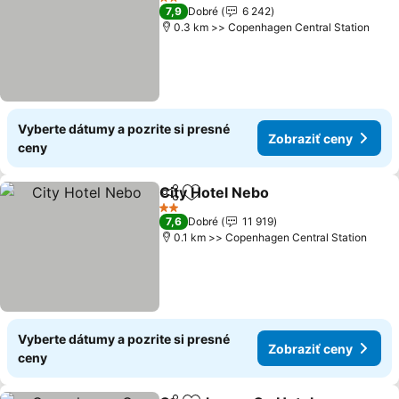
2 Počet hviezdičiek
7,9
Dobré
6 242
0.3 km >> Copenhagen Central Station
Vyberte dátumy a pozrite si presné
Zobraziť ceny
ceny
City Hotel Nebo
Zdieľať
Pridať do obľúbených
Zobraziť c
2 Počet hviezdičiek
7,6
Dobré
11 919
0.1 km >> Copenhagen Central Station
Vyberte dátumy a pozrite si presné
Zobraziť ceny
ceny