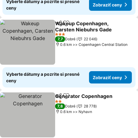
Vyberte dátumy a pozrite si presné
Zobraziť ceny
ceny
Wakeup Copenhagen,
Zdieľať
Pridať do obľúbených
Carsten Niebuhrs Gade
Zobraziť ceny
3 Počet hviezdičiek
7,7
Dobré
22 046
0.6 km >> Copenhagen Central Station
Vyberte dátumy a pozrite si presné
Zobraziť ceny
ceny
Generator Copenhagen
Zdieľať
Pridať do obľúbených
Zo
2 Počet hviezdičiek
7,8
Dobré
28 778
0.6 km >> Nyhavn