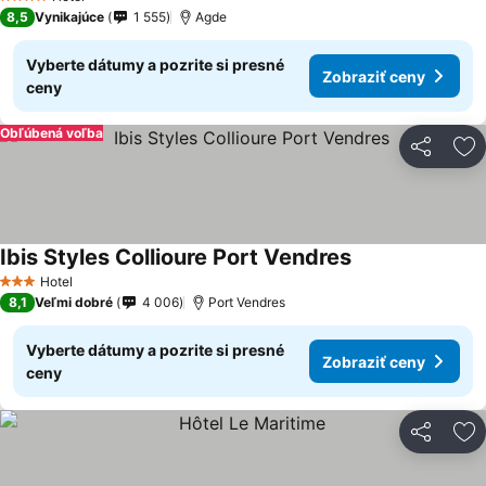
4 Počet hviezdičiek
8,5
Vynikajúce
1 555
Agde
Vyberte dátumy a pozrite si presné
Zobraziť ceny
ceny
Obľúbená voľba
Zdieľať
Pr
Ibis Styles Collioure Port Vendres
Hotel
3 Počet hviezdičiek
8,1
Veľmi dobré
4 006
Port Vendres
Vyberte dátumy a pozrite si presné
Zobraziť ceny
ceny
Zdieľať
Pr