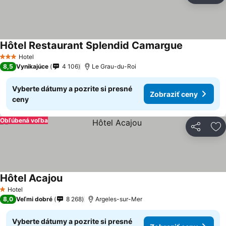
Hôtel Restaurant Splendid Camargue
Hotel
3 Počet hviezdičiek
8,5
Vynikajúce
4 106
Le Grau-du-Roi
Vyberte dátumy a pozrite si presné
Zobraziť ceny
ceny
Obľúbená voľba
Zdieľať
Pr
Hôtel Acajou
Hotel
1 Počet hviezdičiek
8,0
Veľmi dobré
8 268
Argeles-sur-Mer
Vyberte dátumy a pozrite si presné