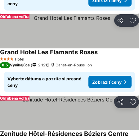
Zobraziť ceny
ceny
Obľúbená voľba
Zdieľať
Pr
Grand Hotel Les Flamants Roses
Hotel
4 Počet hviezdičiek
8,5
Vynikajúce
2 121
Canet-en-Roussillon
Vyberte dátumy a pozrite si presné
Zobraziť ceny
ceny
Obľúbená voľba
Zdieľať
Pr
Zenitude Hôtel-Résidences Béziers Centre