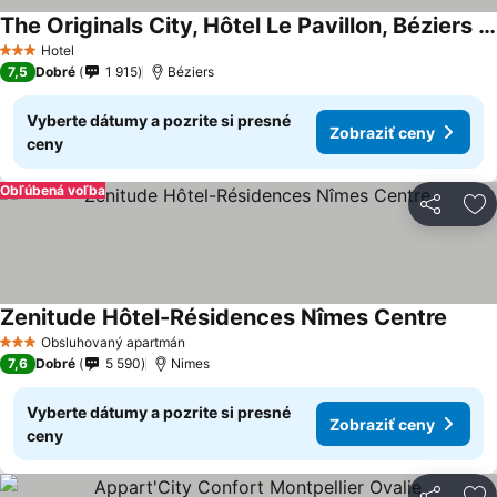
The Originals City, Hôtel Le Pavillon, Béziers Est
Hotel
3 Počet hviezdičiek
7,5
Dobré
1 915
Béziers
Vyberte dátumy a pozrite si presné
Zobraziť ceny
ceny
Obľúbená voľba
Zdieľať
Pr
Zenitude Hôtel-Résidences Nîmes Centre
Obsluhovaný apartmán
3 Počet hviezdičiek
7,6
Dobré
5 590
Nimes
Vyberte dátumy a pozrite si presné
Zobraziť ceny
ceny