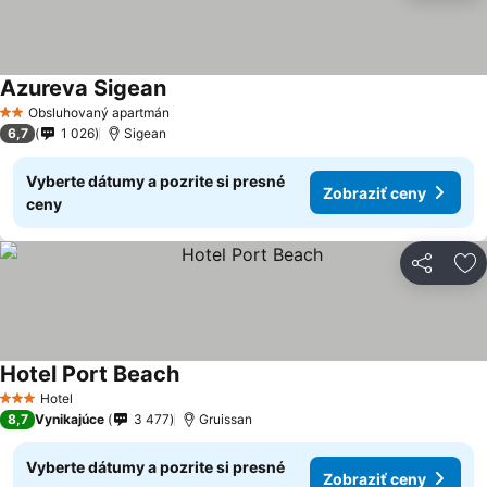
Azureva Sigean
Obsluhovaný apartmán
2 Počet hviezdičiek
6,7
1 026
Sigean
Vyberte dátumy a pozrite si presné
Zobraziť ceny
ceny
Zdieľať
Pr
Hotel Port Beach
Hotel
3 Počet hviezdičiek
8,7
Vynikajúce
3 477
Gruissan
Vyberte dátumy a pozrite si presné
Zobraziť ceny