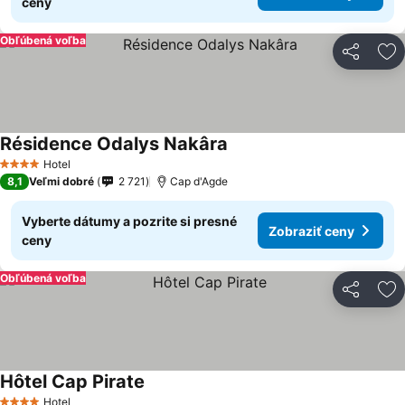
ceny
Obľúbená voľba
Zdieľať
Pr
Résidence Odalys Nakâra
Hotel
4 Počet hviezdičiek
8,1
Veľmi dobré
2 721
Cap d'Agde
Vyberte dátumy a pozrite si presné
Zobraziť ceny
ceny
Obľúbená voľba
Zdieľať
Pr
Hôtel Cap Pirate
Hotel