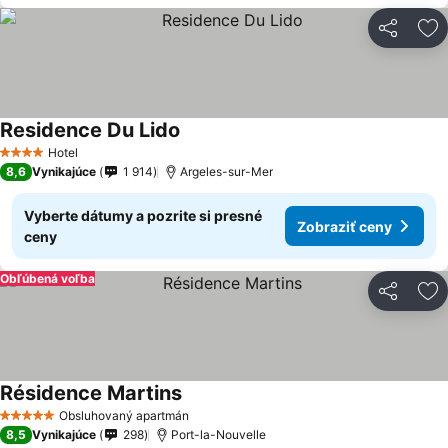
Zdieľať
Pr
Residence Du Lido
Hotel
4 Počet hviezdičiek
8,6
Vynikajúce
1 914
Argeles-sur-Mer
Vyberte dátumy a pozrite si presné
Zobraziť ceny
ceny
Obľúbená voľba
Zdieľať
Pr
Résidence Martins
Obsluhovaný apartmán
5 Počet hviezdičiek
8,5
Vynikajúce
298
Port-la-Nouvelle