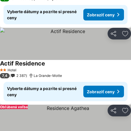
Vyberte dátumy a pozrite si presné
Zobraziť ceny
ceny
Zdieľať
Pr
Actif Residence
Hotel
2 Počet hviezdičiek
7,4
2 387
La Grande-Motte
Vyberte dátumy a pozrite si presné
Zobraziť ceny
ceny
Obľúbená voľba
Zdieľať
Pr