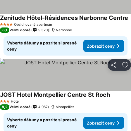
Zenitude Hôtel-Résidences Narbonne Centre
Obsluhovaný apartmán
4 Počet hviezdičiek
8,1
Veľmi dobré
9 320
Narbonne
Vyberte dátumy a pozrite si presné
Zobraziť ceny
ceny
Zdieľať
Pr
JOST Hotel Montpellier Centre St Roch
Hotel
3 Počet hviezdičiek
8,2
Veľmi dobré
4 967
Montpellier
Vyberte dátumy a pozrite si presné
Zobraziť ceny
ceny