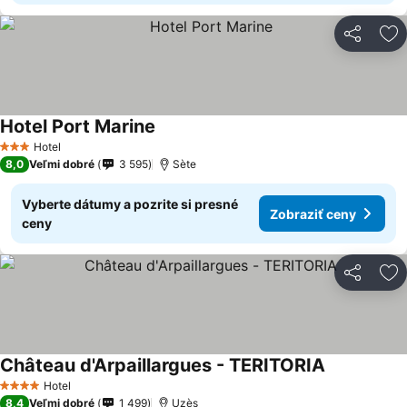
Zdieľať
Pr
Hotel Port Marine
Hotel
3 Počet hviezdičiek
8,0
Veľmi dobré
3 595
Sète
Vyberte dátumy a pozrite si presné
Zobraziť ceny
ceny
Zdieľať
Pr
Château d'Arpaillargues - TERITORIA
Hotel
4 Počet hviezdičiek
8,4
Veľmi dobré
1 499
Uzès