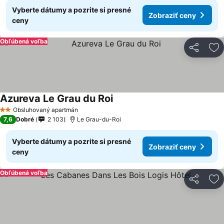
Vyberte dátumy a pozrite si presné
Zobraziť ceny
ceny
Obľúbená voľba
Zdieľať
Pr
Azureva Le Grau du Roi
Obsluhovaný apartmán
2 Počet hviezdičiek
7,6
Dobré
2 103
Le Grau-du-Roi
Vyberte dátumy a pozrite si presné
Zobraziť ceny
ceny
Obľúbená voľba
Zdieľať
Pr