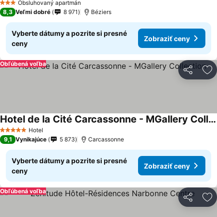
Obsluhovaný apartmán
3 Počet hviezdičiek
8,3
Veľmi dobré
8 971
Béziers
Vyberte dátumy a pozrite si presné
Zobraziť ceny
ceny
Obľúbená voľba
Zdieľať
Pr
Hotel de la Cité Carcassonne - MGallery Collection
Hotel
5 Počet hviezdičiek
9,1
Vynikajúce
5 873
Carcassonne
Vyberte dátumy a pozrite si presné
Zobraziť ceny
ceny
Obľúbená voľba
Zdieľať
Pr