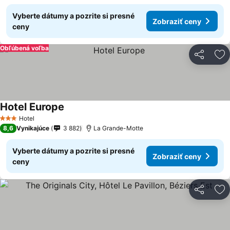
Vyberte dátumy a pozrite si presné
Zobraziť ceny
ceny
Obľúbená voľba
Zdieľať
Pr
Hotel Europe
Hotel
3 Počet hviezdičiek
8,6
Vynikajúce
3 882
La Grande-Motte
Vyberte dátumy a pozrite si presné
Zobraziť ceny
ceny
Zdieľať
Pr