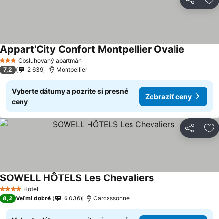
Zdieľať
Pr
Appart'City Confort Montpellier Ovalie
Obsluhovaný apartmán
3 Počet hviezdičiek
7,2
2 639
Montpellier
Vyberte dátumy a pozrite si presné
Zobraziť ceny
ceny
Zdieľať
Pr
SOWELL HÔTELS Les Chevaliers
Hotel
4 Počet hviezdičiek
8,2
Veľmi dobré
6 036
Carcassonne