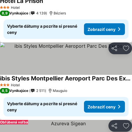
Hôtel La Prison
Hotel
3 Počet hviezdičiek
8,9
Vynikajúce
4 139
Béziers
Vyberte dátumy a pozrite si presné
Zobraziť ceny
ceny
Zdieľať
Pr
ibis Styles Montpellier Aeroport Parc Des Expos
Hotel
3 Počet hviezdičiek
8,5
Vynikajúce
2 511
Mauguio
Vyberte dátumy a pozrite si presné
Zobraziť ceny
ceny
Obľúbená voľba
Zdieľať
Pr