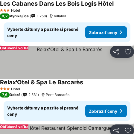
Les Cabanes Dans Les Bois Logis Hôtel
Hotel
3 Počet hviezdičiek
9,2
Vynikajúce
1 258
Villalier
Vyberte dátumy a pozrite si presné
Zobraziť ceny
ceny
Obľúbená voľba
Zdieľať
Pr
Relax'Otel & Spa Le Barcarès
Hotel
3 Počet hviezdičiek
7,6
Dobré
2 531
Port-Barcarès
Vyberte dátumy a pozrite si presné
Zobraziť ceny
ceny
Obľúbená voľba
Zdieľať
Pr