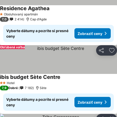
Residence Agathea
Obsluhovaný apartmán
1 Počet hviezdičiek
7,0
2 414
Cap d'Agde
Vyberte dátumy a pozrite si presné
Zobraziť ceny
ceny
Obľúbená voľba
Zdieľať
Pr
ibis budget Sète Centre
Hotel
2 Počet hviezdičiek
7,9
Dobré
7 182
Sète
Vyberte dátumy a pozrite si presné
Zobraziť ceny
ceny