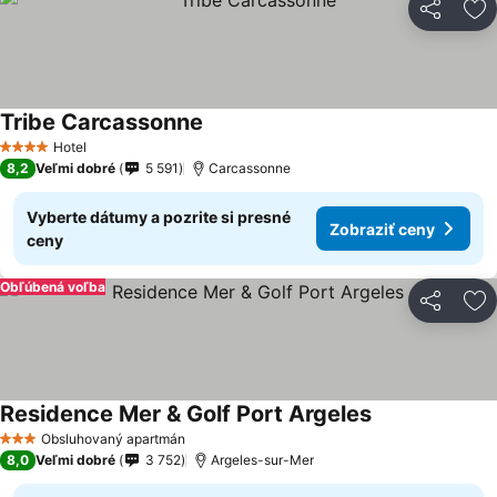
Zdieľať
Pr
Tribe Carcassonne
Hotel
4 Počet hviezdičiek
8,2
Veľmi dobré
5 591
Carcassonne
Vyberte dátumy a pozrite si presné
Zobraziť ceny
ceny
Obľúbená voľba
Zdieľať
Pr
Residence Mer & Golf Port Argeles
Obsluhovaný apartmán
3 Počet hviezdičiek
8,0
Veľmi dobré
3 752
Argeles-sur-Mer