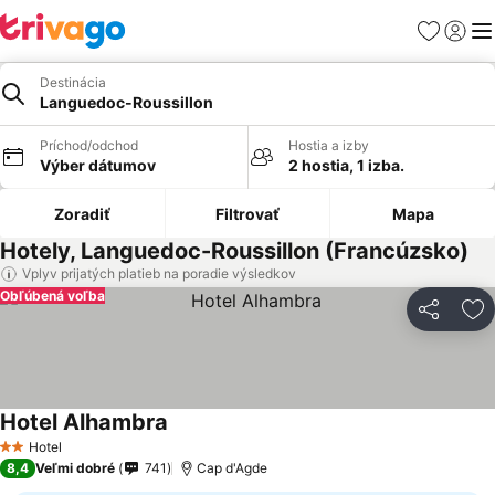
Obľúbené
Prihlási
Me
Destinácia
Languedoc-Roussillon
Príchod/odchod
Hostia a izby
Výber dátumov
2 hostia, 1 izba.
Zoradiť
Filtrovať
Mapa
Hotely, Languedoc-Roussillon (Francúzsko)
Vplyv prijatých platieb na poradie výsledkov
Obľúbená voľba
Zdieľať
Pr
Hotel Alhambra
Hotel
2 Počet hviezdičiek
8,4
Veľmi dobré
741
Cap d'Agde