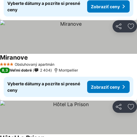
Vyberte dátumy a pozrite si presné
Zobraziť ceny
ceny
Zdieľať
Pr
Miranove
Obsluhovaný apartmán
4 Počet hviezdičiek
8,3
Veľmi dobré
2 404
Montpellier
Vyberte dátumy a pozrite si presné
Zobraziť ceny
ceny
Zdieľať
Pr