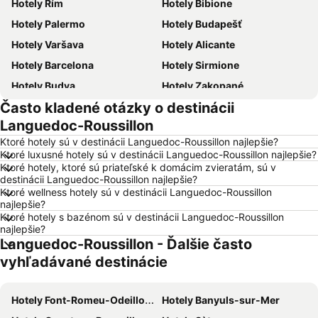
Hotely Rím
Hotely Bibione
Hotely Palermo
Hotely Budapešť
Hotely Varšava
Hotely Alicante
Hotely Barcelona
Hotely Sirmione
Hotely Budva
Hotely Zakopané
Často kladené otázky o destinácii
Hotely Naples
Hotely Crikvenica
Languedoc-Roussillon
Hotely Vysoké Tatry
Hotely Sopot
Ktoré hotely sú v destinácii Languedoc-Roussillon najlepšie?
Hotely Gdansk
Hotely Nice
Ktoré luxusné hotely sú v destinácii Languedoc-Roussillon najlepšie?
Ktoré hotely, ktoré sú priateľské k domácim zvieratám, sú v
Hotely Tropea
Hotely Berlín
destinácii Languedoc-Roussillon najlepšie?
Hotely Lignano Sabbiadoro
Hotely Malorka
Ktoré wellness hotely sú v destinácii Languedoc-Roussillon
najlepšie?
Hotely Slovensko
Hotely Ostrov Mykonos
Ktoré hotely s bazénom sú v destinácii Languedoc-Roussillon
najlepšie?
Hotely Balaton
Hotely Grécko
Languedoc-Roussillon - Ďalšie často
Hotely Ostrov Skiathos
Hotely Laponsko
vyhľadávané destinácie
Hotely Krk
Hotely Drač
Hotely Pobrežie Chorvátska
Hotely Albánsko
Hotely Font-Romeu-Odeillo-Via
Hotely Banyuls-sur-Mer
Hotely Ibiza
Hotely Ostrov Rodos