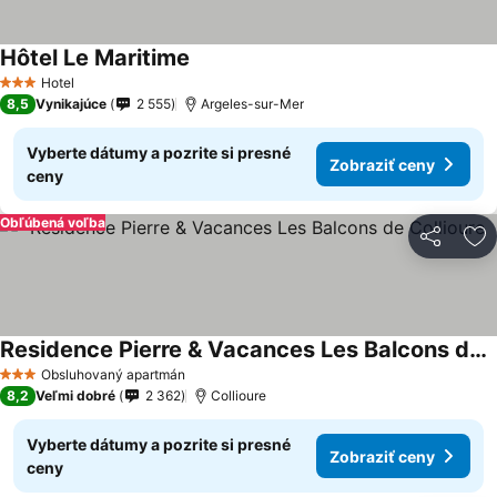
Hôtel Le Maritime
Hotel
3 Počet hviezdičiek
8,5
Vynikajúce
2 555
Argeles-sur-Mer
Vyberte dátumy a pozrite si presné
Zobraziť ceny
ceny
Obľúbená voľba
Zdieľať
Pr
Residence Pierre & Vacances Les Balcons de Collioure
Obsluhovaný apartmán
3 Počet hviezdičiek
8,2
Veľmi dobré
2 362
Collioure
Vyberte dátumy a pozrite si presné
Zobraziť ceny
ceny