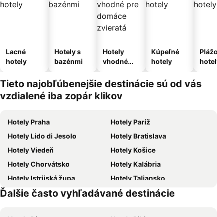
Lacné
Hotely s
Hotely
Kúpeľné
Pláž
hotely
bazénmi
vhodné
hotely
hotel
pre
domáce
Tieto najobľúbenejšie destinácie sú od vás
zvieratá
vzdialené iba zopár klikov
Hotely Praha
Hotely Paríž
Hotely Lido di Jesolo
Hotely Bratislava
Hotely Viedeň
Hotely Košice
Hotely Chorvátsko
Hotely Kalábria
Hotely Istrijská župa
Hotely Taliansko
Ďalšie často vyhľadávané destinácie
Hotely Malta
Hotely Slovinsko