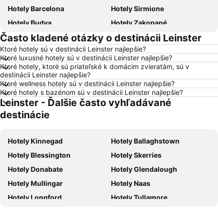
Hotely Barcelona
Hotely Sirmione
Hotely Budva
Hotely Zakopané
Často kladené otázky o destinácii Leinster
Hotely Naples
Hotely Crikvenica
Ktoré hotely sú v destinácii Leinster najlepšie?
Hotely Vysoké Tatry
Hotely Sopot
Ktoré luxusné hotely sú v destinácii Leinster najlepšie?
Hotely Gdansk
Hotely Nice
Ktoré hotely, ktoré sú priateľské k domácim zvieratám, sú v
destinácii Leinster najlepšie?
Hotely Tropea
Hotely Berlín
Ktoré wellness hotely sú v destinácii Leinster najlepšie?
Ktoré hotely s bazénom sú v destinácii Leinster najlepšie?
Hotely Lignano Sabbiadoro
Hotely Istrijská župa
Leinster - Ďalšie často vyhľadávané
Hotely Malta
Hotely Ostrov Mykonos
destinácie
Hotely Balaton
Hotely Grécko
Hotely Ostrov Skiathos
Hotely Laponsko
Hotely Kinnegad
Hotely Ballaghstown
Hotely Krk
Hotely Drač
Hotely Blessington
Hotely Skerries
Hotely Pobrežie Chorvátska
Hotely Albánsko
Hotely Donabate
Hotely Glendalough
Hotely Ibiza
Hotely Ostrov Rodos
Hotely Mullingar
Hotely Naas
Hotely Švajčiarsko
Hotely Turecko
Hotely Longford
Hotely Tullamore
Hotely Benátsko
Hotely Berlín
Hotely Slane
Hotely Balbriggan