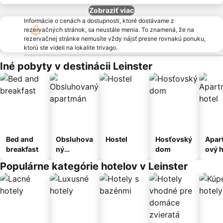
Zobraziť viac
Informácie o cenách a dostupnosti, ktoré dostávame z
rezervačných stránok, sa neustále menia. To znamená, že na
rezervačnej stránke nemusíte vždy nájsť presne rovnakú ponuku,
ktorú ste videli na lokalite trivago.
Iné pobyty v destinácii Leinster
Bed and
Obsluhova
Hostel
Hosťovský
Apar
breakfast
ný
dom
ový h
apartmán
Populárne kategórie hotelov v Leinster