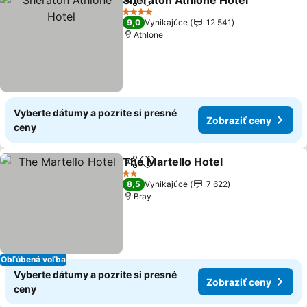
Sheraton Athlone Hotel
Zdieľať
Pridať do obľúbených
Zo
4 Počet hviezdičiek
9,0
Vynikajúce
12 541
Athlone
Vyberte dátumy a pozrite si presné
Zobraziť ceny
ceny
The Martello Hotel
Zdieľať
Pridať do obľúbených
Zobrazi
2 Počet hviezdičiek
8,5
Vynikajúce
7 622
Bray
Obľúbená voľba
Vyberte dátumy a pozrite si presné
Zobraziť ceny
ceny