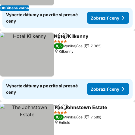
Obľúbená voľba
Vyberte dátumy a pozrite si presné
Zobraziť ceny
ceny
Hotel Kilkenny
Zdieľať
Pridať do obľúbených
Zobraziť ce
4 Počet hviezdičiek
8,5
Vynikajúce
7 365
Kilkenny
Vyberte dátumy a pozrite si presné
Zobraziť ceny
ceny
The Johnstown Estate
Zdieľať
Pridať do obľúbených
Zob
4 Počet hviezdičiek
8,6
Vynikajúce
7 589
Enfield