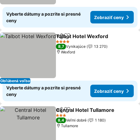
Vyberte dátumy a pozrite si presné
Zobraziť ceny
ceny
Talbot Hotel Wexford
Zdieľať
Pridať do obľúbených
Zobr
4 Počet hviezdičiek
8,7
Vynikajúce
13 270
Wexford
Obľúbená voľba
Vyberte dátumy a pozrite si presné
Zobraziť ceny
ceny
Central Hotel Tullamore
Zdieľať
Pridať do obľúbených
Zo
3 Počet hviezdičiek
8,4
Veľmi dobré
1 180
Tullamore