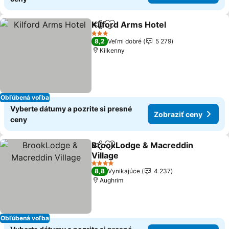
Kilford Arms Hotel
Zdieľať
Pridať do obľúbených
Zobrazi
3 Počet hviezdičiek
8,2
Veľmi dobré
5 279
Kilkenny
Obľúbená voľba
Vyberte dátumy a pozrite si presné
Zobraziť ceny
ceny
BrookLodge & Macreddin
Zdieľať
Pridať do obľúbených
Village
Zobraziť ceny
4 Počet hviezdičiek
8,8
Vynikajúce
4 237
Aughrim
Obľúbená voľba