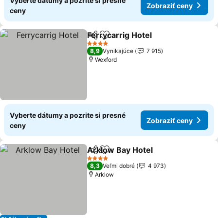
Vyberte dátumy a pozrite si presné
Zobraziť ceny
ceny
Ferrycarrig Hotel
Zdieľať
Pridať do obľúbených
Zobraziť 
4 Počet hviezdičiek
8,9
Vynikajúce
7 915
Wexford
Vyberte dátumy a pozrite si presné
Zobraziť ceny
ceny
Arklow Bay Hotel
Zdieľať
Pridať do obľúbených
Zobraziť
4 Počet hviezdičiek
8,3
Veľmi dobré
4 973
Arklow