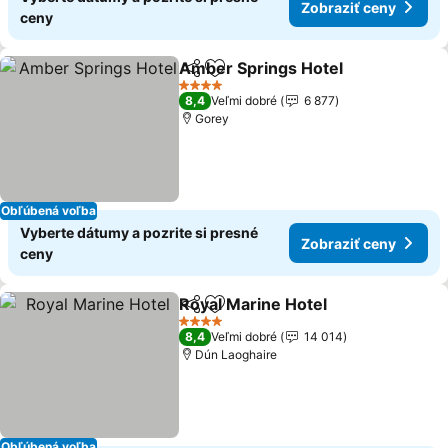
Zobraziť ceny
ceny
Amber Springs Hotel
Zdieľať
Pridať do obľúbených
Zobra
4 Počet hviezdičiek
8,4
Veľmi dobré
6 877
Gorey
Obľúbená voľba
Vyberte dátumy a pozrite si presné
Zobraziť ceny
ceny
Royal Marine Hotel
Zdieľať
Pridať do obľúbených
Zobrazi
4 Počet hviezdičiek
8,4
Veľmi dobré
14 014
Dún Laoghaire
Obľúbená voľba