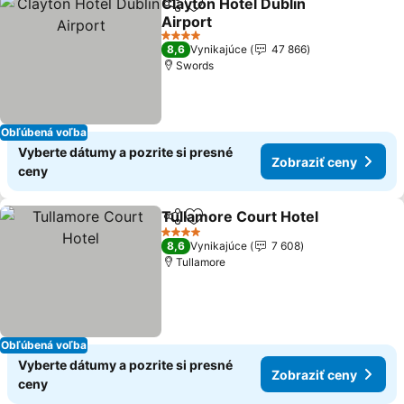
Clayton Hotel Dublin
Zdieľať
Pridať do obľúbených
Airport
Zobraziť ceny
4 Počet hviezdičiek
8,6
Vynikajúce
47 866
Swords
Obľúbená voľba
Vyberte dátumy a pozrite si presné
Zobraziť ceny
ceny
Tullamore Court Hotel
Zdieľať
Pridať do obľúbených
Zob
4 Počet hviezdičiek
8,6
Vynikajúce
7 608
Tullamore
Obľúbená voľba
Vyberte dátumy a pozrite si presné
Zobraziť ceny
ceny