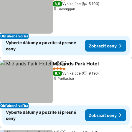
4 Počet hviezdičiek
8,5
Vynikajúce
5 103
Balbriggan
Obľúbená voľba
Vyberte dátumy a pozrite si presné
Zobraziť ceny
ceny
Midlands Park Hotel
Zdieľať
Pridať do obľúbených
Zobraz
4 Počet hviezdičiek
8,7
Vynikajúce
9 196
Portlaoise
Obľúbená voľba
Vyberte dátumy a pozrite si presné
Zobraziť ceny
ceny