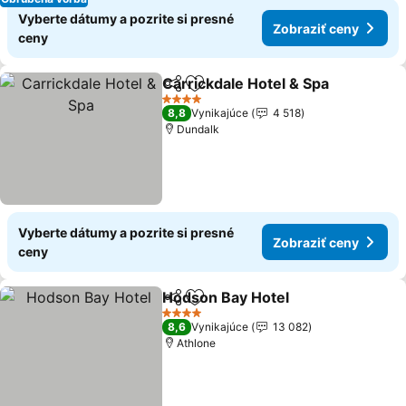
Vyberte dátumy a pozrite si presné
Zobraziť ceny
ceny
Carrickdale Hotel & Spa
Zdieľať
Pridať do obľúbených
Zo
4 Počet hviezdičiek
8,8
Vynikajúce
4 518
Dundalk
Vyberte dátumy a pozrite si presné
Zobraziť ceny
ceny
Hodson Bay Hotel
Zdieľať
Pridať do obľúbených
Zobraziť
4 Počet hviezdičiek
8,6
Vynikajúce
13 082
Athlone