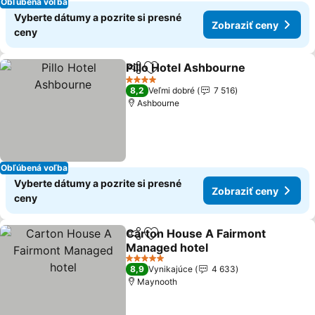
Obľúbená voľba
Vyberte dátumy a pozrite si presné
Zobraziť ceny
ceny
Pillo Hotel Ashbourne
Zdieľať
Pridať do obľúbených
Zobr
4 Počet hviezdičiek
8,2
Veľmi dobré
7 516
Ashbourne
Obľúbená voľba
Vyberte dátumy a pozrite si presné
Zobraziť ceny
ceny
Carton House A Fairmont
Zdieľať
Pridať do obľúbených
Managed hotel
Zobraziť ceny
5 Počet hviezdičiek
8,9
Vynikajúce
4 633
Maynooth