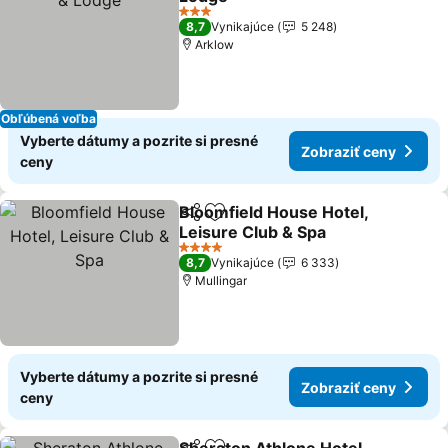
Zobraziť ceny
3 Počet hviezdičiek
8,7
Vynikajúce
5 248
Arklow
Obľúbená voľba
Vyberte dátumy a pozrite si presné
Zobraziť ceny
ceny
Bloomfield House Hotel,
Zdieľať
Pridať do obľúbených
Leisure Club & Spa
Zobraziť ceny
4 Počet hviezdičiek
8,7
Vynikajúce
6 333
Mullingar
Vyberte dátumy a pozrite si presné
Zobraziť ceny
ceny