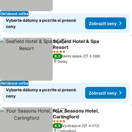
Obľúbená voľba
Vyberte dátumy a pozrite si presné
Zobraziť ceny
ceny
Seafield Hotel & Spa
Zdieľať
Pridať do obľúbených
Resort
Zobraziť ceny
4 Počet hviezdičiek
8,2
Veľmi dobré
6 368
Gorey
Obľúbená voľba
Vyberte dátumy a pozrite si presné
Zobraziť ceny
ceny
Four Seasons Hotel,
Zdieľať
Pridať do obľúbených
Carlingford
Zobraziť ceny
4 Počet hviezdičiek
8,5
Vynikajúce
4 012
Carlingford