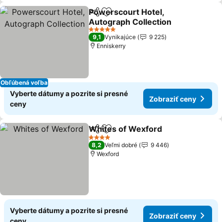
Powerscourt Hotel,
Zdieľať
Pridať do obľúbených
Autograph Collection
Zobraziť ceny
5 Počet hviezdičiek
9,1
Vynikajúce
9 225
Enniskerry
Obľúbená voľba
Vyberte dátumy a pozrite si presné
Zobraziť ceny
ceny
Whites of Wexford
Zdieľať
Pridať do obľúbených
Zobrazi
4 Počet hviezdičiek
8,2
Veľmi dobré
9 446
Wexford
Vyberte dátumy a pozrite si presné
Zobraziť ceny
ceny