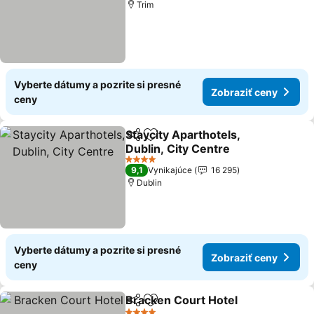
Trim
Vyberte dátumy a pozrite si presné
Zobraziť ceny
ceny
Staycity Aparthotels,
Zdieľať
Pridať do obľúbených
Dublin, City Centre
Zobraziť ceny
4 Počet hviezdičiek
9,1
Vynikajúce
16 295
Dublin
Vyberte dátumy a pozrite si presné
Zobraziť ceny
ceny
Bracken Court Hotel
Zdieľať
Pridať do obľúbených
Zobra