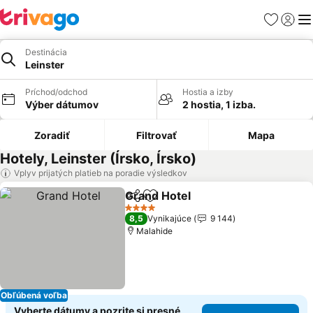
Obľúbené
Prihlási
Me
Destinácia
Leinster
Príchod/odchod
Hostia a izby
Výber dátumov
2 hostia, 1 izba.
Zoradiť
Filtrovať
Mapa
Hotely, Leinster (Írsko, Írsko)
Vplyv prijatých platieb na poradie výsledkov
Grand Hotel
Zdieľať
Pridať do obľúbených
Zobraziť ceny
4 Počet hviezdičiek
8,5
Vynikajúce
9 144
Malahide
Obľúbená voľba
Vyberte dátumy a pozrite si presné