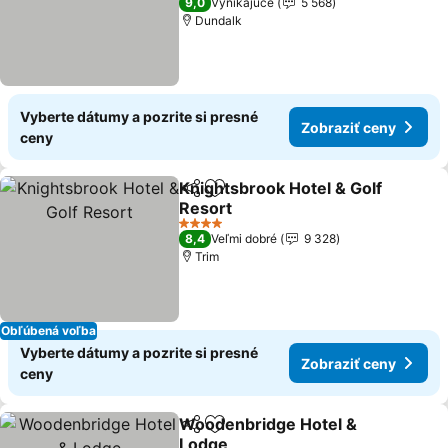
9,0
Vynikajúce
5 568
Dundalk
Vyberte dátumy a pozrite si presné
Zobraziť ceny
ceny
Knightsbrook Hotel & Golf
Zdieľať
Pridať do obľúbených
Resort
Zobraziť ceny
4 Počet hviezdičiek
8,4
Veľmi dobré
9 328
Trim
Obľúbená voľba
Vyberte dátumy a pozrite si presné
Zobraziť ceny
ceny
Woodenbridge Hotel &
Zdieľať
Pridať do obľúbených
Lodge