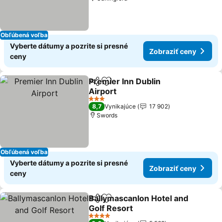
Obľúbená voľba
Vyberte dátumy a pozrite si presné
Zobraziť ceny
ceny
Premier Inn Dublin
Zdieľať
Pridať do obľúbených
Airport
Zobraziť ceny
3 Počet hviezdičiek
8,7
Vynikajúce
17 902
Swords
Obľúbená voľba
Vyberte dátumy a pozrite si presné
Zobraziť ceny
ceny
Ballymascanlon Hotel and
Zdieľať
Pridať do obľúbených
Golf Resort
Zobraziť ceny
4 Počet hviezdičiek