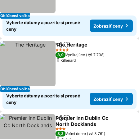
Obľúbená voľba
Vyberte dátumy a pozrite si presné
Zobraziť ceny
ceny
The Heritage
Zdieľať
Pridať do obľúbených
Zobraziť cen
4 Počet hviezdičiek
8,9
Vynikajúce
7 738
Killenard
Obľúbená voľba
Vyberte dátumy a pozrite si presné
Zobraziť ceny
ceny
Premier Inn Dublin Cc
Zdieľať
Pridať do obľúbených
North Docklands
Zobraziť ceny
3 Počet hviezdičiek
8,3
Veľmi dobré
3 761