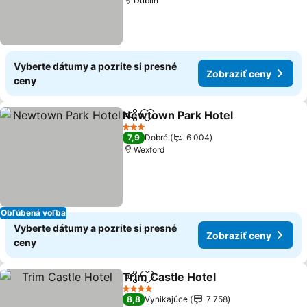
Dublin
Vyberte dátumy a pozrite si presné
Zobraziť ceny
ceny
Newtown Park Hotel
Zdieľať
Pridať do obľúbených
Zobra
3 Počet hviezdičiek
7,9
Dobré
6 004
Wexford
Obľúbená voľba
Vyberte dátumy a pozrite si presné
Zobraziť ceny
ceny
Trim Castle Hotel
Zdieľať
Pridať do obľúbených
Zobraziť
4 Počet hviezdičiek
8,8
Vynikajúce
7 758