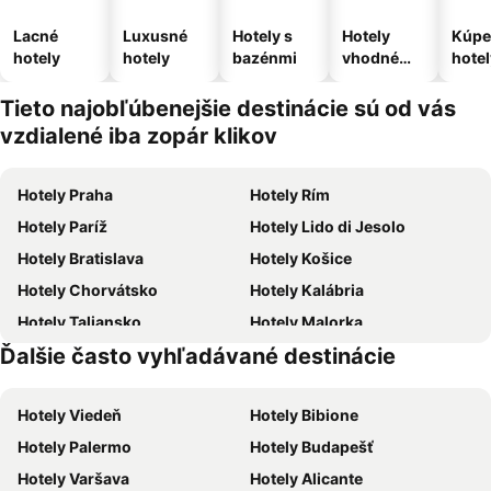
Lacné
Luxusné
Hotely s
Hotely
Kúpe
hotely
hotely
bazénmi
vhodné
hotel
pre
domáce
Tieto najobľúbenejšie destinácie sú od vás
zvieratá
vzdialené iba zopár klikov
Hotely Praha
Hotely Rím
Hotely Paríž
Hotely Lido di Jesolo
Hotely Bratislava
Hotely Košice
Hotely Chorvátsko
Hotely Kalábria
Hotely Taliansko
Hotely Malorka
Ďalšie často vyhľadávané destinácie
Hotely Slovensko
Hotely Slovinsko
Hotely Viedeň
Hotely Bibione
Hotely Palermo
Hotely Budapešť
Hotely Varšava
Hotely Alicante