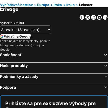
Hotely Cyprus
Hotely Sardínia
Hotely Rathdrum
Hotely Malahide
Vyhľadávač hotelov
Európa
Írsko
Írsko
Leinster
Hotely Offaly
Hotely Bray
Facebook
Twitter
Insta
Yo
Hotely Newtownmountkennedy
Hotely Enniscorthy
Vyberte krajinu
Hotely Gorey
Pridať na Google
Ľahko nájdite naše výsledky: pridajte
trivago ako preferovaný zdroj na
Google.
Spoločnosť
Naše produkty
Podmienky a zásady
Podpora
Prihláste sa pre exkluzívne výhody pre