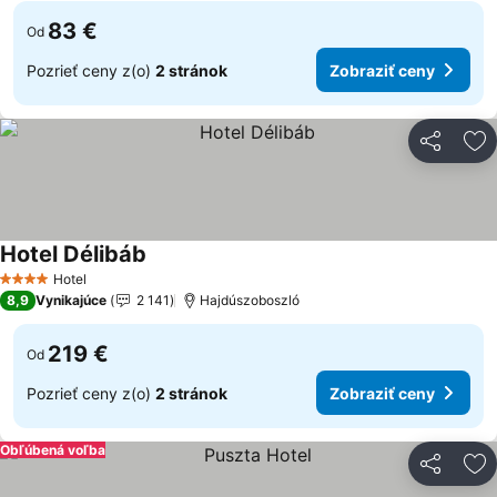
83 €
Od
Pozrieť ceny z(o)
2 stránok
Zobraziť ceny
Zdieľať
Pr
Hotel Délibáb
Hotel
4 Počet hviezdičiek
8,9
Vynikajúce
2 141
Hajdúszoboszló
219 €
Od
Pozrieť ceny z(o)
2 stránok
Zobraziť ceny
Obľúbená voľba
Zdieľať
Pr