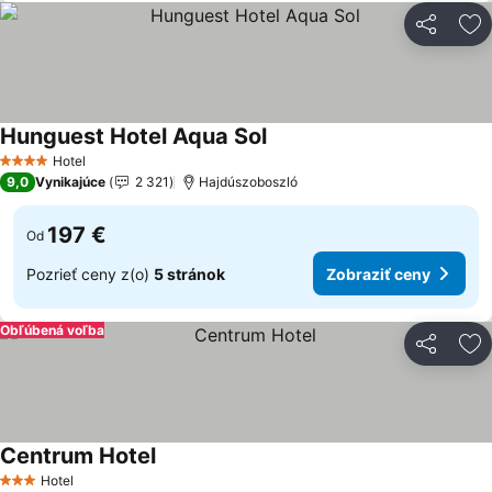
Zdieľať
Pr
Hunguest Hotel Aqua Sol
Hotel
4 Počet hviezdičiek
9,0
Vynikajúce
2 321
Hajdúszoboszló
197 €
Od
Pozrieť ceny z(o)
5 stránok
Zobraziť ceny
Obľúbená voľba
Zdieľať
Pr
Centrum Hotel
Hotel
3 Počet hviezdičiek