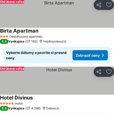
Obľúbená voľba
Zdieľať
Pr
Birta Apartman
Obsluhovaný apartmán
3 Počet hviezdičiek
8,8
Vynikajúce
182
Hajdúszoboszló
Vyberte dátumy a pozrite si presné
Zobraziť ceny
ceny
Obľúbená voľba
Zdieľať
Pr
Hotel Divinus
Hotel
5 Počet hviezdičiek
8,8
Vynikajúce
4 268
Debrecín