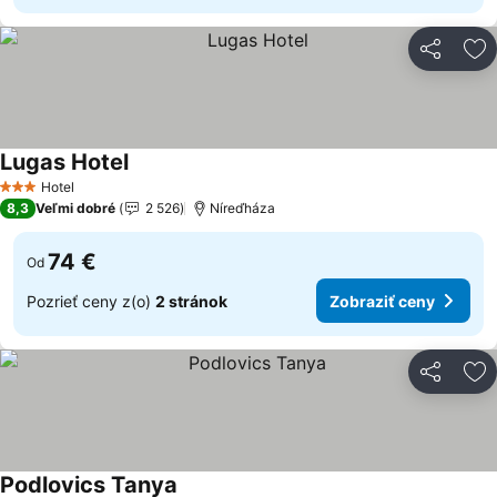
Zdieľať
Pr
Lugas Hotel
Hotel
3 Počet hviezdičiek
8,3
Veľmi dobré
2 526
Níreďháza
74 €
Od
Pozrieť ceny z(o)
2 stránok
Zobraziť ceny
Zdieľať
Pr
Podlovics Tanya