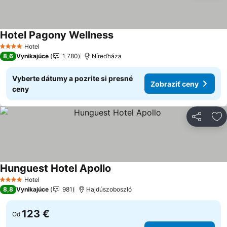
Hotel Pagony Wellness
Hotel
4 Počet hviezdičiek
8,6
Vynikajúce
1 780
Níreďháza
Vyberte dátumy a pozrite si presné
Zobraziť ceny
ceny
Zdieľať
Pr
Hunguest Hotel Apollo
Hotel
4 Počet hviezdičiek
8,8
Vynikajúce
981
Hajdúszoboszló
123 €
Od