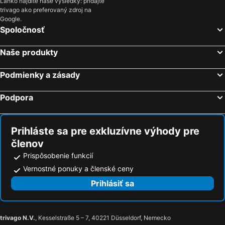
Hotely Tiszalök
Hotely Tiszabecs
Ľahko nájdite naše výsledky: pridajte
trivago ako preferovaný zdroj na
Hotely Túrkeve
Hotely Túzsér
Google.
Spoločnosť
Hotely Tiszadada
Hotely Nyírmada
Hotely Tiszabercel
Hotely Tiszavasvári
Naše produkty
Hotely Tószeg
Hotely Tiszaörs
Hotely Tiszaszentimre
Hotely Féhergyarmat
Podmienky a zásady
Hotely Jánd
Hotely Jászberény
Podpora
Hotely Jászapáti
Hotely Jászárokszállás
Prihláste sa pre exkluzívne výhody pre
členov
Prispôsobenie funkcií
Vernostné ponuky a členské ceny
Prihlásiť sa
trivago N.V.
, Kesselstraße 5 – 7, 40221 Düsseldorf, Nemecko