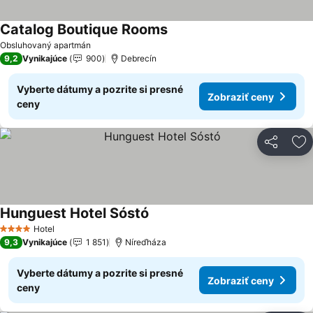
Catalog Boutique Rooms
Obsluhovaný apartmán
9,2
Vynikajúce
900
Debrecín
Vyberte dátumy a pozrite si presné
Zobraziť ceny
ceny
Zdieľať
Pr
Hunguest Hotel Sóstó
Hotel
4 Počet hviezdičiek
9,3
Vynikajúce
1 851
Níreďháza
Vyberte dátumy a pozrite si presné
Zobraziť ceny
ceny