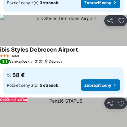
Pozrieť ceny z(o)
3 stránok
Zobraziť ceny
Zdieľať
Pr
ibis Styles Debrecen Airport
Hotel
3 Počet hviezdičiek
9,1
Vynikajúce
310
Debrecín
58 €
Od
Pozrieť ceny z(o)
5 stránok
Zobraziť ceny
Obľúbená voľba
Zdieľať
Pr