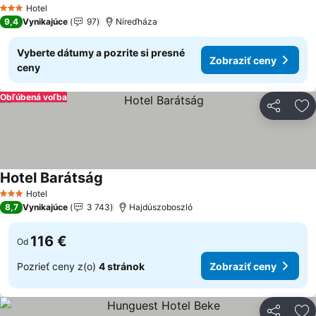
Hotel
3 Počet hviezdičiek
9,4
Vynikajúce
97
Níreďháza
Vyberte dátumy a pozrite si presné
Zobraziť ceny
ceny
Obľúbená voľba
Zdieľať
Pr
Hotel Barátság
Hotel
3 Počet hviezdičiek
8,7
Vynikajúce
3 743
Hajdúszoboszló
116 €
Od
Pozrieť ceny z(o)
4 stránok
Zobraziť ceny