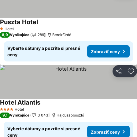
Puszta Hotel
Hotel
1 Počet hviezdičiek
8,9
Vynikajúce
289
Berekfürdő
Vyberte dátumy a pozrite si presné
Zobraziť ceny
ceny
Zdieľať
Pr
Hotel Atlantis
Hotel
4 Počet hviezdičiek
9,1
Vynikajúce
3 043
Hajdúszoboszló
Vyberte dátumy a pozrite si presné
Zobraziť ceny
ceny