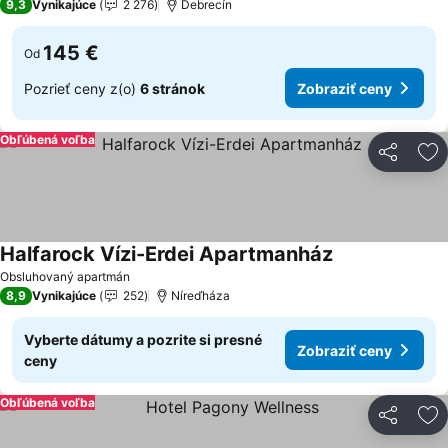
9,3
Vynikajúce
2 276
Debrecín
145 €
Od
Pozrieť ceny z(o)
6 stránok
Zobraziť ceny
Obľúbená voľba
Zdieľať
Pr
Halfarock Vízi-Erdei Apartmanház
Obsluhovaný apartmán
8,9
Vynikajúce
252
Níreďháza
Vyberte dátumy a pozrite si presné
Zobraziť ceny
ceny
Obľúbená voľba
Zdieľať
Pr