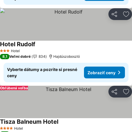
Zdieľať
Pr
Hotel Rudolf
Hotel
3 Počet hviezdičiek
8,1
Veľmi dobré
834
Hajdúszoboszló
Vyberte dátumy a pozrite si presné
Zobraziť ceny
ceny
Obľúbená voľba
Zdieľať
Pr
Tisza Balneum Hotel
Hotel
4 Počet hviezdičiek