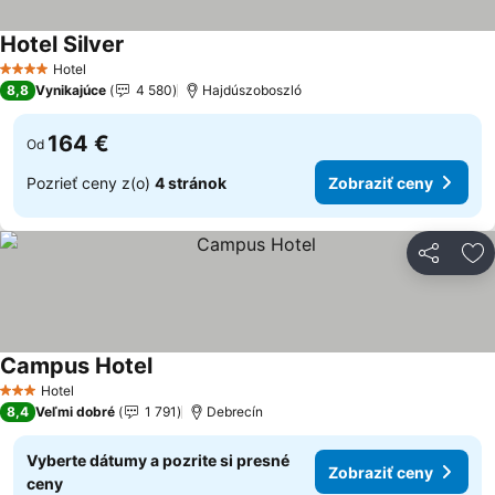
Hotel Silver
Hotel
4 Počet hviezdičiek
8,8
Vynikajúce
4 580
Hajdúszoboszló
164 €
Od
Pozrieť ceny z(o)
4 stránok
Zobraziť ceny
Zdieľať
Pr
Campus Hotel
Hotel
3 Počet hviezdičiek
8,4
Veľmi dobré
1 791
Debrecín
Vyberte dátumy a pozrite si presné
Zobraziť ceny
ceny