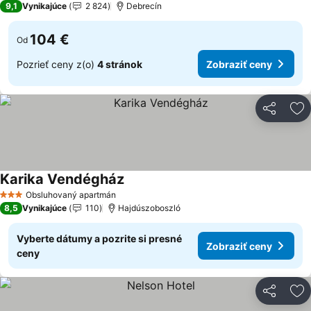
9,1
Vynikajúce
2 824
Debrecín
104 €
Od
Pozrieť ceny z(o)
4 stránok
Zobraziť ceny
Zdieľať
Pr
Karika Vendégház
Obsluhovaný apartmán
3 Počet hviezdičiek
8,5
Vynikajúce
110
Hajdúszoboszló
Vyberte dátumy a pozrite si presné
Zobraziť ceny
ceny
Zdieľať
Pr