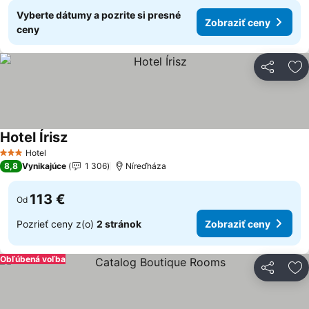
Vyberte dátumy a pozrite si presné
Zobraziť ceny
ceny
Zdieľať
Pr
Hotel Írisz
Hotel
3 Počet hviezdičiek
8,8
Vynikajúce
1 306
Níreďháza
113 €
Od
Pozrieť ceny z(o)
2 stránok
Zobraziť ceny
Obľúbená voľba
Zdieľať
Pr