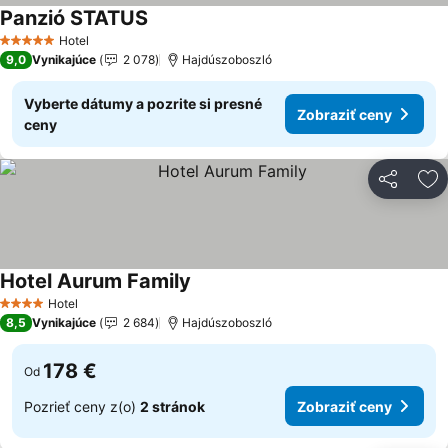
Panzió STATUS
Hotel
5 Počet hviezdičiek
9,0
Vynikajúce
2 078
Hajdúszoboszló
Vyberte dátumy a pozrite si presné
Zobraziť ceny
ceny
Zdieľať
Pr
Hotel Aurum Family
Hotel
4 Počet hviezdičiek
8,5
Vynikajúce
2 684
Hajdúszoboszló
178 €
Od
Pozrieť ceny z(o)
2 stránok
Zobraziť ceny