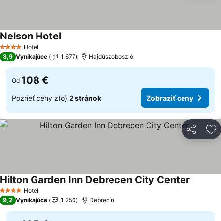
Nelson Hotel
Hotel
4 Počet hviezdičiek
8,9
Vynikajúce
1 677
Hajdúszoboszló
108 €
Od
Pozrieť ceny z(o)
2 stránok
Zobraziť ceny
Zdieľať
Pr
Hilton Garden Inn Debrecen City Center
Hotel
4 Počet hviezdičiek
9,2
Vynikajúce
1 250
Debrecín