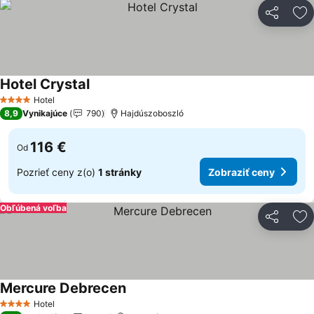
Zdieľať
Pr
Hotel Crystal
Hotel
4 Počet hviezdičiek
8,9
Vynikajúce
790
Hajdúszoboszló
116 €
Od
Pozrieť ceny z(o)
1 stránky
Zobraziť ceny
Obľúbená voľba
Zdieľať
Pr
Mercure Debrecen
Hotel
4 Počet hviezdičiek