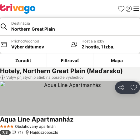
Obľúbené
Prihlási
Me
Destinácia
Northern Great Plain
Príchod/odchod
Hostia a izby
Výber dátumov
2 hostia, 1 izba.
Zoradiť
Filtrovať
Mapa
Hotely, Northern Great Plain (Maďarsko)
Vplyv prijatých platieb na poradie výsledkov
Zdieľať
Pr
Aqua Line Apartmanház
Obsluhovaný apartmán
4 Počet hviezdičiek
7,3
71
Hajdúszoboszló