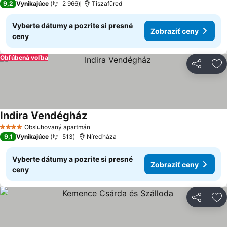
9,2
Vynikajúce
2 966
Tiszafüred
Vyberte dátumy a pozrite si presné
Zobraziť ceny
ceny
Obľúbená voľba
Zdieľať
Pr
Indira Vendégház
Obsluhovaný apartmán
4 Počet hviezdičiek
9,1
Vynikajúce
513
Níreďháza
Vyberte dátumy a pozrite si presné
Zobraziť ceny
ceny
Zdieľať
Pr