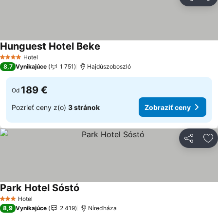
Zdieľať
Pr
Hunguest Hotel Beke
Hotel
4 Počet hviezdičiek
8,7
Vynikajúce
1 751
Hajdúszoboszló
189 €
Od
Pozrieť ceny z(o)
3 stránok
Zobraziť ceny
Zdieľať
Pr
Park Hotel Sóstó
Hotel
3 Počet hviezdičiek
8,9
Vynikajúce
2 419
Níreďháza