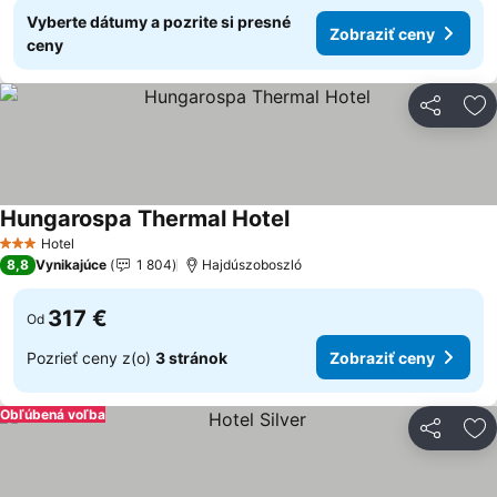
Vyberte dátumy a pozrite si presné
Zobraziť ceny
ceny
Zdieľať
Pr
Hungarospa Thermal Hotel
Hotel
3 Počet hviezdičiek
8,8
Vynikajúce
1 804
Hajdúszoboszló
317 €
Od
Pozrieť ceny z(o)
3 stránok
Zobraziť ceny
Obľúbená voľba
Zdieľať
Pr