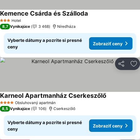
Kemence Csárda és Szálloda
Hotel
3 Počet hviezdičiek
8,7
Vynikajúce
3 468
Níreďháza
Vyberte dátumy a pozrite si presné
Zobraziť ceny
ceny
Zdieľať
Pr
Karneol Apartmanház Cserkeszőlő
Obsluhovaný apartmán
4 Počet hviezdičiek
8,5
Vynikajúce
106
Cserkeszőlő
Vyberte dátumy a pozrite si presné
Zobraziť ceny
ceny