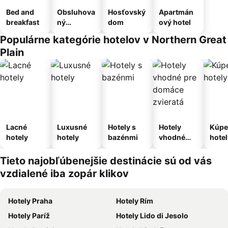
Bed and
Obsluhova
Hosťovský
Apartmán
breakfast
ný
dom
ový hotel
apartmán
Populárne kategórie hotelov v Northern Great
Plain
Lacné
Luxusné
Hotely s
Hotely
Kúpe
hotely
hotely
bazénmi
vhodné
hotel
pre
domáce
Tieto najobľúbenejšie destinácie sú od vás
zvieratá
vzdialené iba zopár klikov
Hotely Praha
Hotely Rím
Hotely Paríž
Hotely Lido di Jesolo