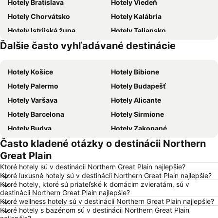
Hotely Bratislava
Hotely Viedeň
Hotely Chorvátsko
Hotely Kalábria
Hotely Istrijská župa
Hotely Taliansko
Ďalšie často vyhľadávané destinácie
Hotely Malorka
Hotely Malta
Hotely Košice
Hotely Bibione
Hotely Palermo
Hotely Budapešť
Hotely Varšava
Hotely Alicante
Hotely Barcelona
Hotely Sirmione
Hotely Budva
Hotely Zakopané
Často kladené otázky o destinácii Northern
Hotely Naples
Hotely Crikvenica
Great Plain
Hotely Vysoké Tatry
Hotely Sopot
Ktoré hotely sú v destinácii Northern Great Plain najlepšie?
Hotely Gdansk
Hotely Nice
Ktoré luxusné hotely sú v destinácii Northern Great Plain najlepšie?
Ktoré hotely, ktoré sú priateľské k domácim zvieratám, sú v
Hotely Tropea
Hotely Berlín
destinácii Northern Great Plain najlepšie?
Hotely Lignano Sabbiadoro
Hotely Slovensko
Ktoré wellness hotely sú v destinácii Northern Great Plain najlepšie?
Ktoré hotely s bazénom sú v destinácii Northern Great Plain
Hotely Slovinsko
Hotely Ostrov Mykonos