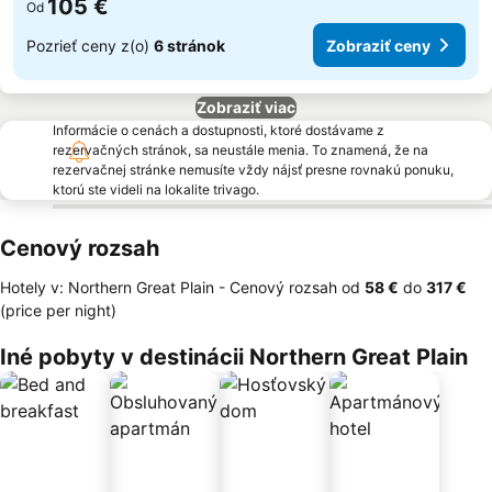
105 €
Od
Pozrieť ceny z(o)
6 stránok
Zobraziť ceny
Zobraziť viac
Informácie o cenách a dostupnosti, ktoré dostávame z
rezervačných stránok, sa neustále menia. To znamená, že na
rezervačnej stránke nemusíte vždy nájsť presne rovnakú ponuku,
ktorú ste videli na lokalite trivago.
Cenový rozsah
Hotely v: Northern Great Plain -
Cenový rozsah
od
‎58 €
do
‎317 €
(price per night)
Iné pobyty v destinácii Northern Great Plain