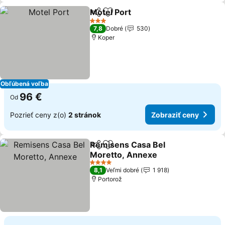
Motel Port
Zdieľať
Pridať do obľúbených
3 Počet hviezdičiek
7,8
Dobré
530
Koper
Obľúbená voľba
96 €
Od
Pozrieť ceny z(o)
2 stránok
Zobraziť ceny
Remisens Casa Bel
Zdieľať
Pridať do obľúbených
Moretto, Annexe
4 Počet hviezdičiek
8,1
Veľmi dobré
1 918
Portorož