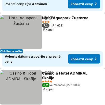
Pozrieť ceny z(o)
4 stránok
Zobraziť ceny
Hotel Aquapark Žusterna
Zdieľať
Pridať do obľúbených
3 Počet hviezdičiek
7,2
1 623
Koper
Obľúbená voľba
Vyberte dátumy a pozrite si presné
Zobraziť ceny
ceny
Casino & Hotel ADMIRAL
Zdieľať
Pridať do obľúbených
Skofije
4 Počet hviezdičiek
8,2
Veľmi dobré
1 903
Koper