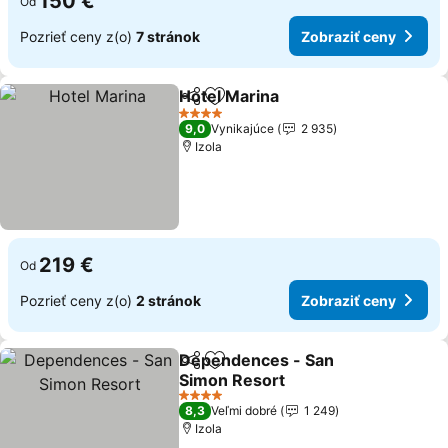
150 €
Od
Pozrieť ceny z(o)
7 stránok
Zobraziť ceny
Hotel Marina
Zdieľať
Pridať do obľúbených
4 Počet hviezdičiek
9,0
Vynikajúce
2 935
Izola
219 €
Od
Pozrieť ceny z(o)
2 stránok
Zobraziť ceny
Dependences - San
Zdieľať
Pridať do obľúbených
Simon Resort
4 Počet hviezdičiek
8,3
Veľmi dobré
1 249
Izola