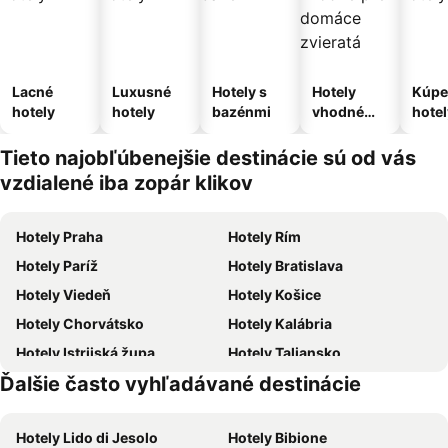
Lacné
Luxusné
Hotely s
Hotely
Kúpe
hotely
hotely
bazénmi
vhodné
hotel
pre
domáce
Tieto najobľúbenejšie destinácie sú od vás
zvieratá
vzdialené iba zopár klikov
Hotely Praha
Hotely Rím
Hotely Paríž
Hotely Bratislava
Hotely Viedeň
Hotely Košice
Hotely Chorvátsko
Hotely Kalábria
Hotely Istrijská župa
Hotely Taliansko
Ďalšie často vyhľadávané destinácie
Hotely Malorka
Hotely Slovensko
Hotely Lido di Jesolo
Hotely Bibione