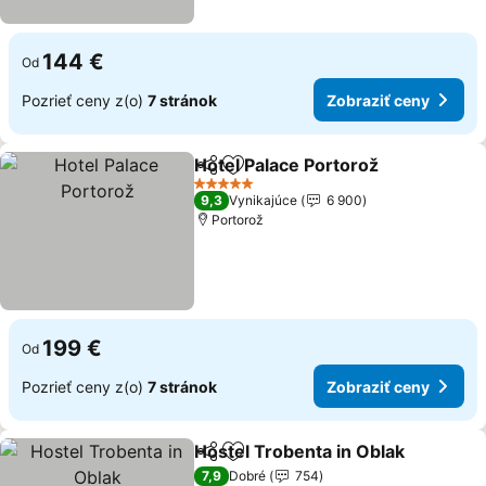
144 €
Od
Pozrieť ceny z(o)
7 stránok
Zobraziť ceny
Hotel Palace Portorož
Zdieľať
Pridať do obľúbených
5 Počet hviezdičiek
9,3
Vynikajúce
6 900
Portorož
199 €
Od
Pozrieť ceny z(o)
7 stránok
Zobraziť ceny
Hostel Trobenta in Oblak
Zdieľať
Pridať do obľúbených
7,9
Dobré
754