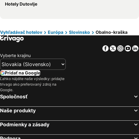
Hotely Švajčiarsko
Hotely Turecko
Hotely Dutovlje
Hotely Benátsko
Hotely Berlín
Hotely Cyprus
Hotely Sardínia
Vyhľadávač hotelov
Európa
Slovinsko
Obalno-kraška
Facebook
Twitter
Insta
Yo
Vyberte krajinu
Pridať na Google
Ľahko nájdite naše výsledky: pridajte
trivago ako preferovaný zdroj na
Google.
Spoločnosť
Naše produkty
Podmienky a zásady
Podpora