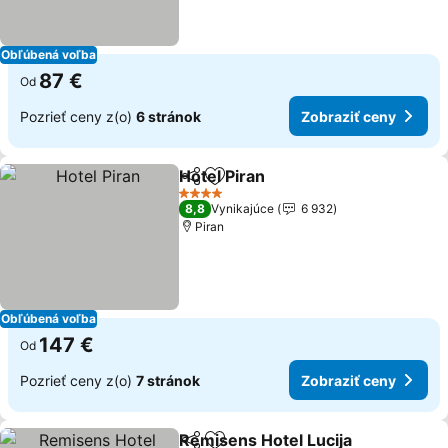
Obľúbená voľba
87 €
Od
Pozrieť ceny z(o)
6 stránok
Zobraziť ceny
Hotel Piran
Zdieľať
Pridať do obľúbených
4 Počet hviezdičiek
8,8
Vynikajúce
6 932
Piran
Obľúbená voľba
147 €
Od
Pozrieť ceny z(o)
7 stránok
Zobraziť ceny
Remisens Hotel Lucija