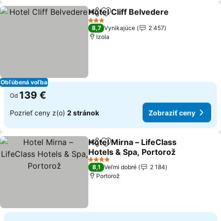
Hotel Cliff Belvedere
Zdieľať
Pridať do obľúbených
3 Počet hviezdičiek
8,7
Vynikajúce
2 457
Izola
Obľúbená voľba
139 €
Od
Pozrieť ceny z(o)
2 stránok
Zobraziť ceny
Hotel Mirna – LifeClass
Zdieľať
Pridať do obľúbených
Hotels & Spa, Portorož
4 Počet hviezdičiek
8,1
Veľmi dobré
2 184
Portorož