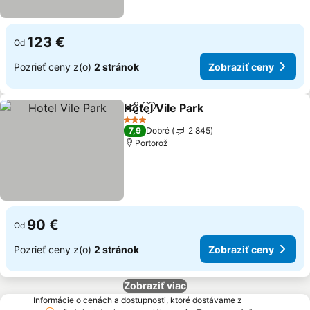
123 €
Od
Pozrieť ceny z(o)
2 stránok
Zobraziť ceny
Hotel Vile Park
Zdieľať
Pridať do obľúbených
3 Počet hviezdičiek
7,9
Dobré
2 845
Portorož
90 €
Od
Pozrieť ceny z(o)
2 stránok
Zobraziť ceny
Zobraziť viac
Informácie o cenách a dostupnosti, ktoré dostávame z