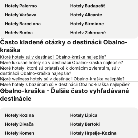
Hotely Palermo
Hotely Budapešť
Hotely Varšava
Hotely Alicante
Hotely Barcelona
Hotely Sirmione
Hotely Budva
Hotely Zakopané
Často kladené otázky o destinácii Obalno-
Hotely Naples
Hotely Crikvenica
kraška
Hotely Vysoké Tatry
Hotely Sopot
Ktoré hotely sú v destinácii Obalno-kraška najlepšie?
Hotely Gdansk
Hotely Nice
Ktoré luxusné hotely sú v destinácii Obalno-kraška najlepšie?
Ktoré hotely, ktoré sú priateľské k domácim zvieratám, sú v
Hotely Tropea
Hotely Berlín
destinácii Obalno-kraška najlepšie?
Hotely Lignano Sabbiadoro
Hotely Malta
Ktoré wellness hotely sú v destinácii Obalno-kraška najlepšie?
Ktoré hotely s bazénom sú v destinácii Obalno-kraška najlepšie?
Hotely Slovinsko
Hotely Ostrov Mykonos
Obalno-kraška - Ďalšie často vyhľadávané
Hotely Balaton
Hotely Grécko
destinácie
Hotely Ostrov Skiathos
Hotely Laponsko
Hotely Krk
Hotely Drač
Hotely Kozina
Hotely Lipica
Hotely Pobrežie Chorvátska
Hotely Albánsko
Hotely Divača
Hotely Bertoki
Hotely Ibiza
Hotely Ostrov Rodos
Hotely Komen
Hotely Hrpelje-Kozina