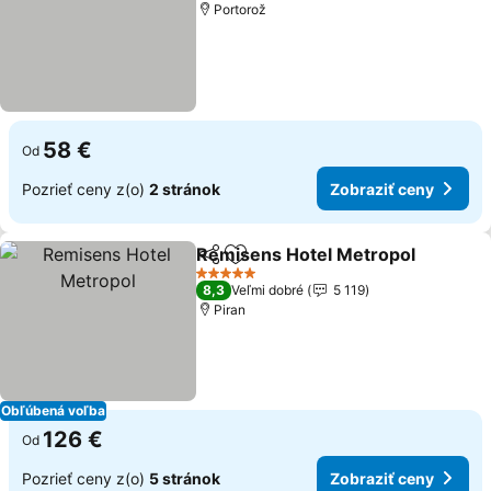
Portorož
58 €
Od
Pozrieť ceny z(o)
2 stránok
Zobraziť ceny
Remisens Hotel Metropol
Zdieľať
Pridať do obľúbených
5 Počet hviezdičiek
8,3
Veľmi dobré
5 119
Piran
Obľúbená voľba
126 €
Od
Pozrieť ceny z(o)
5 stránok
Zobraziť ceny