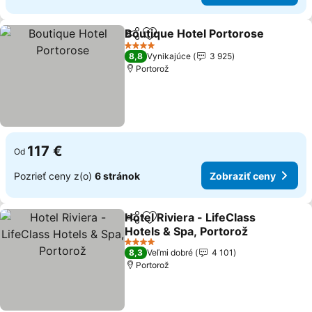
Boutique Hotel Portorose
Zdieľať
Pridať do obľúbených
4 Počet hviezdičiek
8,8
Vynikajúce
3 925
Portorož
117 €
Od
Pozrieť ceny z(o)
6 stránok
Zobraziť ceny
Hotel Riviera - LifeClass
Zdieľať
Pridať do obľúbených
Hotels & Spa, Portorož
4 Počet hviezdičiek
8,3
Veľmi dobré
4 101
Portorož