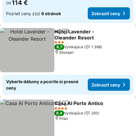
114 €
Od
Pozrieť ceny z(o)
6 stránok
Zobraziť ceny
Hotel Lavender -
Zdieľať
Pridať do obľúbených
Oleander Resort
3 Počet hviezdičiek
8,7
Vynikajúce
1 366
Strunjan
Vyberte dátumy a pozrite si presné
Zobraziť ceny
ceny
Casa Al Porto Antico
Zdieľať
Pridať do obľúbených
4 Počet hviezdičiek
9,4
Vynikajúce
250
Piran