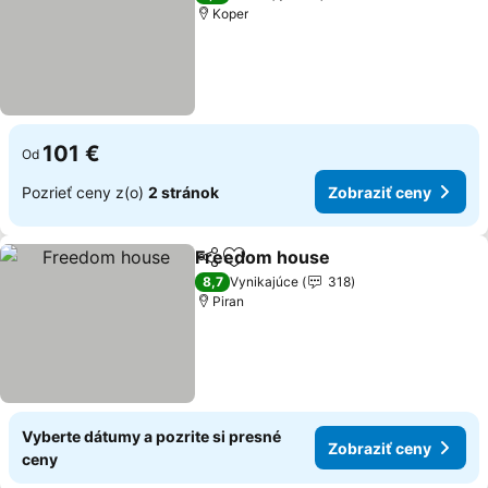
Koper
101 €
Od
Pozrieť ceny z(o)
2 stránok
Zobraziť ceny
Freedom house
Zdieľať
Pridať do obľúbených
8,7
Vynikajúce
318
Piran
Vyberte dátumy a pozrite si presné
Zobraziť ceny
ceny