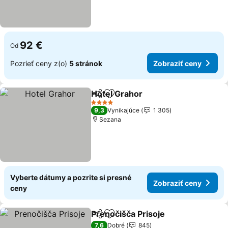
92 €
Od
Pozrieť ceny z(o)
5 stránok
Zobraziť ceny
Hotel Grahor
Zdieľať
Pridať do obľúbených
4 Počet hviezdičiek
9,3
Vynikajúce
1 305
Sezana
Vyberte dátumy a pozrite si presné
Zobraziť ceny
ceny
Prenočišča Prisoje
Zdieľať
Pridať do obľúbených
7,6
Dobré
845