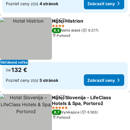
Pozrieť ceny z(o)
4 stránok
Zobraziť ceny
Hotel Histrion
Zdieľať
Pridať do obľúbených
4 Počet hviezdičiek
8,3
Veľmi dobré
9 277
Portorož
Obľúbená voľba
132 €
Od
Pozrieť ceny z(o)
5 stránok
Zobraziť ceny
Hotel Slovenija – LifeClass
Zdieľať
Pridať do obľúbených
Hotels & Spa, Portorož
5 Počet hviezdičiek
8,7
Vynikajúce
6 563
Portorož