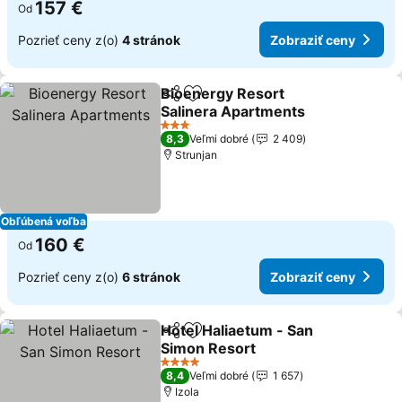
157 €
Od
Pozrieť ceny z(o)
4 stránok
Zobraziť ceny
Bioenergy Resort
Zdieľať
Pridať do obľúbených
Salinera Apartments
3 Počet hviezdičiek
8,3
Veľmi dobré
2 409
Strunjan
Obľúbená voľba
160 €
Od
Pozrieť ceny z(o)
6 stránok
Zobraziť ceny
Hotel Haliaetum - San
Zdieľať
Pridať do obľúbených
Simon Resort
4 Počet hviezdičiek
8,4
Veľmi dobré
1 657
Izola