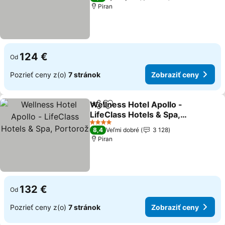
Piran
124 €
Od
Pozrieť ceny z(o)
7 stránok
Zobraziť ceny
Wellness Hotel Apollo -
Zdieľať
Pridať do obľúbených
LifeClass Hotels & Spa,
Portorož
4 Počet hviezdičiek
8,4
Veľmi dobré
3 128
Piran
132 €
Od
Pozrieť ceny z(o)
7 stránok
Zobraziť ceny