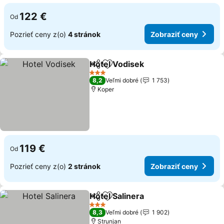
122 €
Od
Pozrieť ceny z(o)
4 stránok
Zobraziť ceny
Hotel Vodisek
Zdieľať
Pridať do obľúbených
3 Počet hviezdičiek
8,2
Veľmi dobré
1 753
Koper
119 €
Od
Pozrieť ceny z(o)
2 stránok
Zobraziť ceny
Hotel Salinera
Zdieľať
Pridať do obľúbených
3 Počet hviezdičiek
8,3
Veľmi dobré
1 902
Strunjan