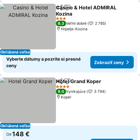
Casino & Hotel ADMIRAL
Zdieľať
Pridať do obľúbených
Kozina
3 Počet hviezdičiek
8,3
Veľmi dobré
2 785
Hrpelje-Kozina
Obľúbená voľba
Vyberte dátumy a pozrite si presné
Zobraziť ceny
ceny
Hotel Grand Koper
Zdieľať
Pridať do obľúbených
4 Počet hviezdičiek
9,0
Vynikajúce
3 794
Koper
Obľúbená voľba
148 €
Od