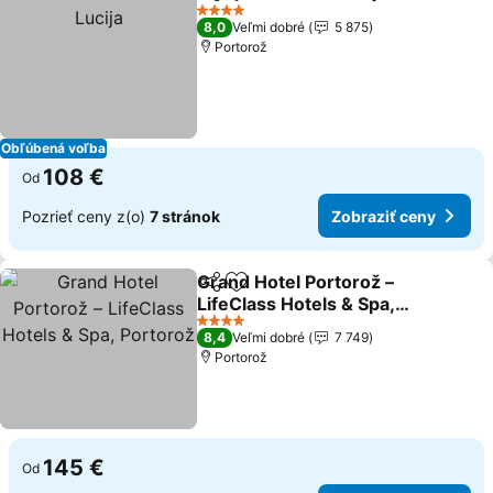
Zdieľať
Pridať do obľúbených
4 Počet hviezdičiek
8,0
Veľmi dobré
5 875
Portorož
Obľúbená voľba
108 €
Od
Pozrieť ceny z(o)
7 stránok
Zobraziť ceny
Grand Hotel Portorož –
Zdieľať
Pridať do obľúbených
LifeClass Hotels & Spa,
Portorož
4 Počet hviezdičiek
8,4
Veľmi dobré
7 749
Portorož
145 €
Od