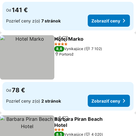
141 €
Od
Pozrieť ceny z(o)
7 stránok
Zobraziť ceny
Hotel Marko
Zdieľať
Pridať do obľúbených
4 Počet hviezdičiek
8,8
Vynikajúce
7 102
Portorož
78 €
Od
Pozrieť ceny z(o)
2 stránok
Zobraziť ceny
Barbara Piran Beach
Zdieľať
Pridať do obľúbených
Hotel
3 Počet hviezdičiek
8,5
Vynikajúce
4 020