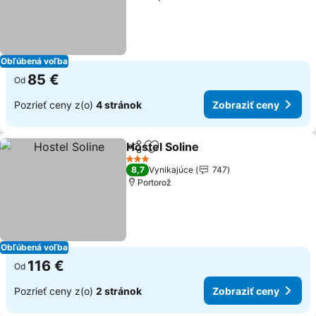
Obľúbená voľba
85 €
Od
Pozrieť ceny z(o)
4 stránok
Zobraziť ceny
Hostel Soline
Zdieľať
Pridať do obľúbených
3 Počet hviezdičiek
8,7
Vynikajúce
747
Portorož
Obľúbená voľba
116 €
Od
Pozrieť ceny z(o)
2 stránok
Zobraziť ceny