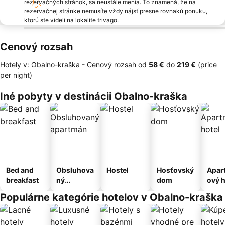
rezervačných stránok, sa neustále menia. To znamená, že na
rezervačnej stránke nemusíte vždy nájsť presne rovnakú ponuku,
ktorú ste videli na lokalite trivago.
Cenový rozsah
Hotely v: Obalno-kraška -
Cenový rozsah
od
‎58 €
do
‎219 €
(price
per night)
Iné pobyty v destinácii Obalno-kraška
Bed and
Obsluhova
Hostel
Hosťovský
Apar
breakfast
ný
dom
ový h
apartmán
Populárne kategórie hotelov v Obalno-kraška