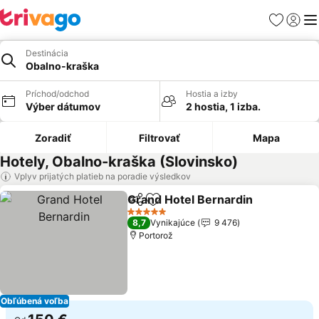
Obľúbené
Prihlási
Me
Destinácia
Obalno-kraška
Príchod/odchod
Hostia a izby
Výber dátumov
2 hostia, 1 izba.
Zoradiť
Filtrovať
Mapa
Hotely, Obalno-kraška (Slovinsko)
Vplyv prijatých platieb na poradie výsledkov
Grand Hotel Bernardin
Zdieľať
Pridať do obľúbených
5 Počet hviezdičiek
8,7
Vynikajúce
9 476
Portorož
Obľúbená voľba