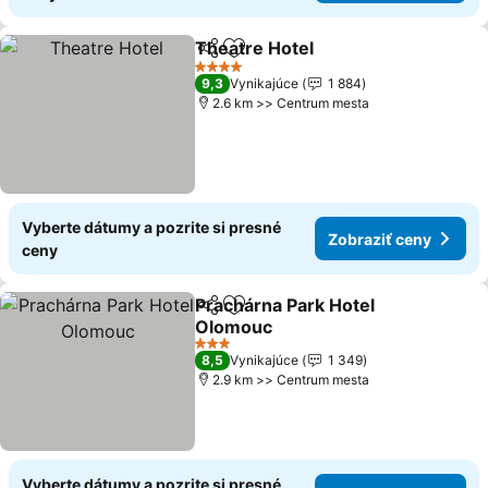
Theatre Hotel
Zdieľať
Pridať do obľúbených
4 Počet hviezdičiek
9,3
Vynikajúce
1 884
2.6 km >> Centrum mesta
Vyberte dátumy a pozrite si presné
Zobraziť ceny
ceny
Prachárna Park Hotel
Zdieľať
Pridať do obľúbených
Olomouc
3 Počet hviezdičiek
8,5
Vynikajúce
1 349
2.9 km >> Centrum mesta
Vyberte dátumy a pozrite si presné