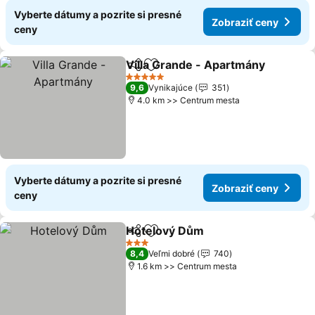
Vyberte dátumy a pozrite si presné
Zobraziť ceny
ceny
Villa Grande - Apartmány
Zdieľať
Pridať do obľúbených
5 Počet hviezdičiek
9,6
Vynikajúce
351
4.0 km >> Centrum mesta
Vyberte dátumy a pozrite si presné
Zobraziť ceny
ceny
Hotelový Dům
Zdieľať
Pridať do obľúbených
3 Počet hviezdičiek
8,4
Veľmi dobré
740
1.6 km >> Centrum mesta