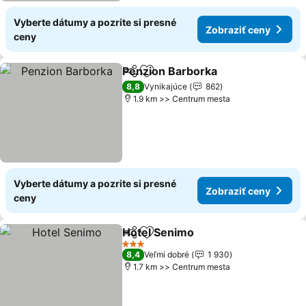
Vyberte dátumy a pozrite si presné
Zobraziť ceny
ceny
Penzion Barborka
Zdieľať
Pridať do obľúbených
8,8
Vynikajúce
862
1.9 km >> Centrum mesta
Vyberte dátumy a pozrite si presné
Zobraziť ceny
ceny
Hotel Senimo
Zdieľať
Pridať do obľúbených
3 Počet hviezdičiek
8,4
Veľmi dobré
1 930
1.7 km >> Centrum mesta