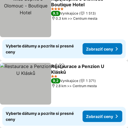
Zdieľať
Pridať do obľúbených
Boutique Hotel
4 Počet hviezdičiek
9,5
Vynikajúce
1 513
0.3 km >> Centrum mesta
Vyberte dátumy a pozrite si presné
Zobraziť ceny
ceny
Restaurace a Penzion U
Zdieľať
Pridať do obľúbených
Klásků
2 Počet hviezdičiek
9,2
Vynikajúce
1 371
2.8 km >> Centrum mesta
Vyberte dátumy a pozrite si presné
Zobraziť ceny
ceny