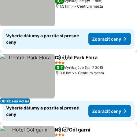
9,3
Vynikajúce
1 865
1.5 km >> Centrum mesta
Vyberte dátumy a pozrite si presné
Zobraziť ceny
ceny
Central Park Flora
Zdieľať
Pridať do obľúbených
3 Počet hviezdičiek
8,7
Vynikajúce
7 208
0.8 km >> Centrum mesta
Obľúbená voľba
Vyberte dátumy a pozrite si presné
Zobraziť ceny
ceny
Hotel Gól garni
Zdieľať
Pridať do obľúbených