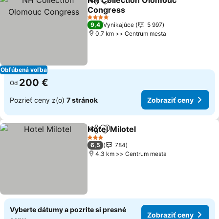
NH Collection Olomouc
Zdieľať
Pridať do obľúbených
Congress
4 Počet hviezdičiek
9,4
Vynikajúce
5 997
0.7 km >> Centrum mesta
Obľúbená voľba
200 €
Od
Pozrieť ceny z(o)
7 stránok
Zobraziť ceny
Hotel Milotel
Zdieľať
Pridať do obľúbených
3 Počet hviezdičiek
6,5
784
4.3 km >> Centrum mesta
Vyberte dátumy a pozrite si presné
Zobraziť ceny