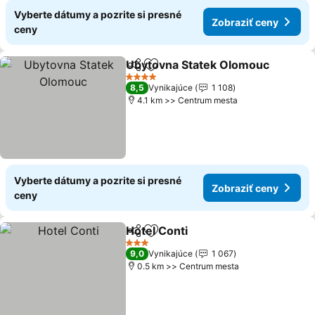
Vyberte dátumy a pozrite si presné
Zobraziť ceny
ceny
Ubytovna Statek Olomouc
Zdieľať
Pridať do obľúbených
4 Počet hviezdičiek
8,5
Vynikajúce
1 108
4.1 km >> Centrum mesta
Vyberte dátumy a pozrite si presné
Zobraziť ceny
ceny
Hotel Conti
Zdieľať
Pridať do obľúbených
3 Počet hviezdičiek
9,0
Vynikajúce
1 067
0.5 km >> Centrum mesta