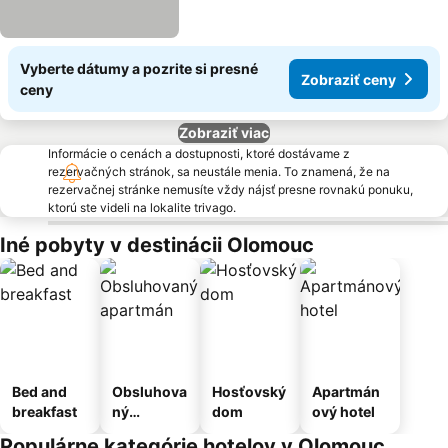
Vyberte dátumy a pozrite si presné
Zobraziť ceny
ceny
Zobraziť viac
Informácie o cenách a dostupnosti, ktoré dostávame z
rezervačných stránok, sa neustále menia. To znamená, že na
rezervačnej stránke nemusíte vždy nájsť presne rovnakú ponuku,
ktorú ste videli na lokalite trivago.
Iné pobyty v destinácii Olomouc
Bed and
Obsluhova
Hosťovský
Apartmán
breakfast
ný
dom
ový hotel
apartmán
Populárne kategórie hotelov v Olomouc