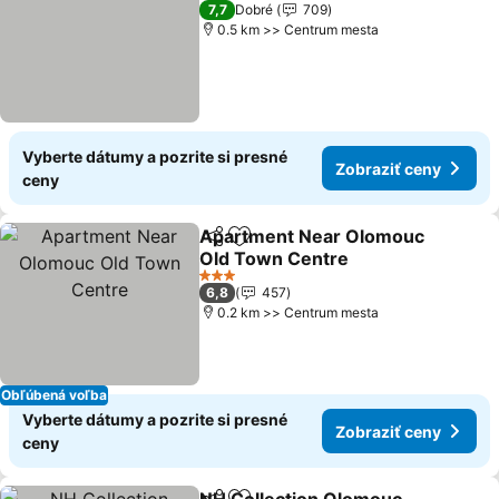
3 Počet hviezdičiek
7,7
Dobré
709
0.5 km >> Centrum mesta
Vyberte dátumy a pozrite si presné
Zobraziť ceny
ceny
Apartment Near Olomouc
Zdieľať
Pridať do obľúbených
Old Town Centre
3 Počet hviezdičiek
6,8
457
0.2 km >> Centrum mesta
Obľúbená voľba
Vyberte dátumy a pozrite si presné
Zobraziť ceny
ceny