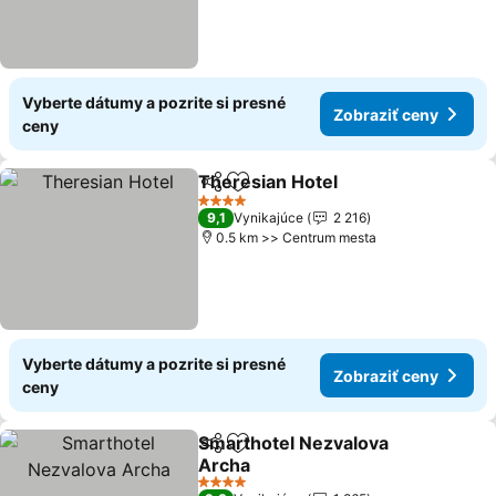
Vyberte dátumy a pozrite si presné
Zobraziť ceny
ceny
Theresian Hotel
Zdieľať
Pridať do obľúbených
4 Počet hviezdičiek
9,1
Vynikajúce
2 216
0.5 km >> Centrum mesta
Vyberte dátumy a pozrite si presné
Zobraziť ceny
ceny
Smarthotel Nezvalova
Zdieľať
Pridať do obľúbených
Archa
4 Počet hviezdičiek