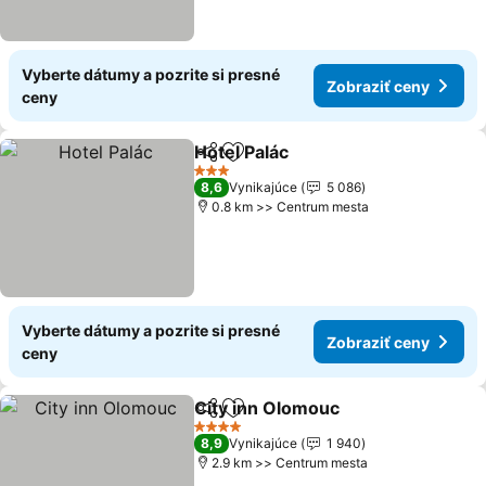
Vyberte dátumy a pozrite si presné
Zobraziť ceny
ceny
Hotel Palác
Zdieľať
Pridať do obľúbených
3 Počet hviezdičiek
8,6
Vynikajúce
5 086
0.8 km >> Centrum mesta
Vyberte dátumy a pozrite si presné
Zobraziť ceny
ceny
City inn Olomouc
Zdieľať
Pridať do obľúbených
4 Počet hviezdičiek
8,9
Vynikajúce
1 940
2.9 km >> Centrum mesta