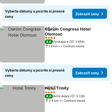
Vyberte dátumy a pozrite si presné
Zobraziť ceny
ceny
Clarion Congress Hotel
Zdieľať
Pridať do obľúbených
Olomouc
4 Počet hviezdičiek
8,8
Vynikajúce
3 654
1.8 km >> Centrum mesta
Vyberte dátumy a pozrite si presné
Zobraziť ceny
ceny
Hotel Trinity
Zdieľať
Pridať do obľúbených
4 Počet hviezdičiek
8,4
Veľmi dobré
3 128
0.4 km >> Centrum mesta