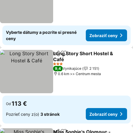
Vyberte dátumy a pozrite si presné
Zobraziť ceny
ceny
Long Story Short Hostel &
Zdieľať
Pridať do obľúbených
Café
3 Počet hviezdičiek
9,4
Vynikajúce
2 151
0.6 km >> Centrum mesta
113 €
Od
Pozrieť ceny z(o)
3 stránok
Zobraziť ceny
Miss Sophie's Olomouc -