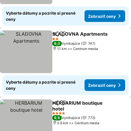
Vyberte dátumy a pozrite si presné
Zobraziť ceny
ceny
SLADOVNA Apartments
Zdieľať
Pridať do obľúbených
2 Počet hviezdičiek
9,3
Vynikajúce
747
1.1 km >> Centrum mesta
Vyberte dátumy a pozrite si presné
Zobraziť ceny
ceny
HERBARIUM boutique
Zdieľať
Pridať do obľúbených
hotel
4 Počet hviezdičiek
9,5
Vynikajúce
772
0.6 km >> Centrum mesta