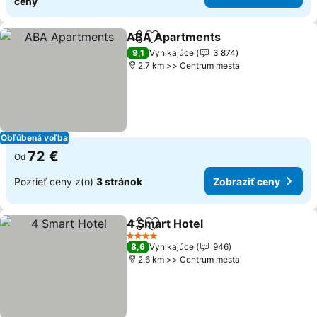
ceny
ABA Apartments
Zdieľať
Pridať do obľúbených
9,1
Vynikajúce
3 874
2.7 km >> Centrum mesta
Obľúbená voľba
72 €
Od
Pozrieť ceny z(o)
3 stránok
Zobraziť ceny
4 Smart Hotel
Zdieľať
Pridať do obľúbených
4 Počet hviezdičiek
8,6
Vynikajúce
946
2.6 km >> Centrum mesta