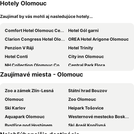
Hotely Olomouc
Zaujímať by vás mohli aj nasledujúce hotely...
Comfort Hotel Olomouc Centre
Hotel Gól garni
Clarion Congress Hotel Olomouc
OREA Hotel Arigone Olomouc
Penzion V Ráji
Hotel Trinity
Hotel Conti
City inn Olomouc
NH Collection Olomouc Congress
Central Park Flora
Zaujímavé miesta - Olomouc
Hotel Palác
Hotel Milotel
Smarthotel Nezvalova Archa
4 Smart Hotel
Zoo a zámek Zlín-Lesná
Státní hrad Bouzov
Best Hotel Garni
Hotel Avion
Olomouc
Zoo Olomouc
Hotel Senimo
Prachárna Park Hotel Olomouc
Ski Karlov
Heipark Tošovice
Penzion Barborka
Nutrend World
Aquapark Olomouc
Westernové mestecko Boskovice
Miss Sophie's Olomouc - Boutique Hotel
Royal Pension
Bystřice pod Hostýnem
Ski Areál Kopřivná
Theresian Hotel
Pension Kriva
Bolek Polivka farm
Saint Hostýn - Marian place