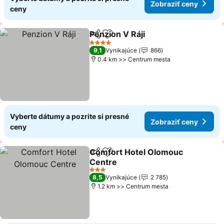
Zobraziť ceny
ceny
Penzion V Ráji
Zdieľať
Pridať do obľúbených
4 Počet hviezdičiek
9,1
Vynikajúce
866
0.4 km >> Centrum mesta
Vyberte dátumy a pozrite si presné
Zobraziť ceny
ceny
Comfort Hotel Olomouc
Zdieľať
Pridať do obľúbených
Centre
3 Počet hviezdičiek
8,5
Vynikajúce
2 785
1.2 km >> Centrum mesta