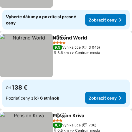
Vyberte dátumy a pozrite si presné
Zobraziť ceny
ceny
Nutrend World
Zdieľať
Pridať do obľúbených
4 Počet hviezdičiek
9,5
Vynikajúce
3 045
3.6 km >> Centrum mesta
138 €
Od
Pozrieť ceny z(o)
6 stránok
Zobraziť ceny
Pension Kriva
Zdieľať
Pridať do obľúbených
3 Počet hviezdičiek
8,7
Vynikajúce
706
0.5 km >> Centrum mesta