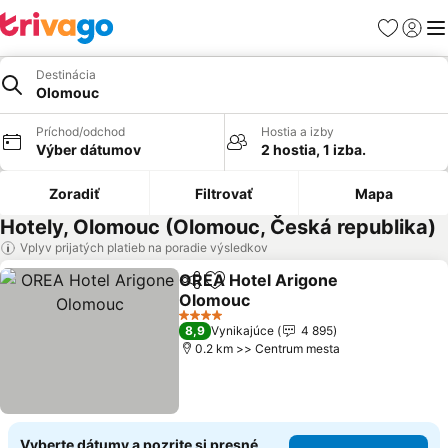
Obľúbené
Prihlási
Me
Destinácia
Olomouc
Príchod/odchod
Hostia a izby
Výber dátumov
2 hostia, 1 izba.
Zoradiť
Filtrovať
Mapa
Hotely, Olomouc (Olomouc, Česká republika)
Vplyv prijatých platieb na poradie výsledkov
OREA Hotel Arigone
Zdieľať
Pridať do obľúbených
Olomouc
4 Počet hviezdičiek
8,9
Vynikajúce
4 895
0.2 km >> Centrum mesta
Vyberte dátumy a pozrite si presné