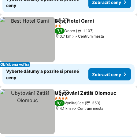
Zobraziť ceny
ceny
Best Hotel Garni
Zdieľať
Pridať do obľúbených
2 Počet hviezdičiek
7,7
Dobré
1 107
0.7 km >> Centrum mesta
Obľúbená voľba
Vyberte dátumy a pozrite si presné
Zobraziť ceny
ceny
Ubytování Zátiší Olomouc
Zdieľať
Pridať do obľúbených
4 Počet hviezdičiek
8,9
Vynikajúce
353
4.1 km >> Centrum mesta