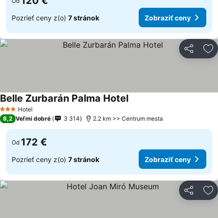
120 €
Od
Pozrieť ceny z(o)
7 stránok
Zobraziť ceny
Zdieľať
Pr
Belle Zurbarán Palma Hotel
Hotel
3 Počet hviezdičiek
8,2
Veľmi dobré
3 314
2.2 km >> Centrum mesta
172 €
Od
Pozrieť ceny z(o)
7 stránok
Zobraziť ceny
Zdieľať
Pr