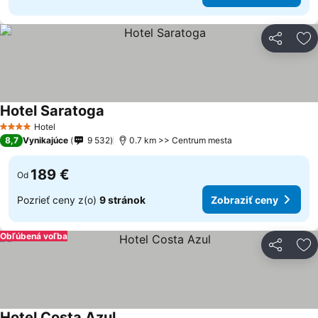
Zdieľať
Pr
Hotel Saratoga
Hotel
4 Počet hviezdičiek
8,7
Vynikajúce
9 532
0.7 km >> Centrum mesta
189 €
Od
Pozrieť ceny z(o)
9 stránok
Zobraziť ceny
Obľúbená voľba
Zdieľať
Pr
Hotel Costa Azul