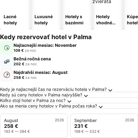
Lacné
Luxusné
Hotely s
Hotely
Kúpe
hotely
hotely
bazénmi
vhodné
hotel
pre
domáce
Kedy rezervovať hotel v Palma
zvieratá
Najlacnejší mesiac: November
109 €
za noc
Bežná ročná cena
202 €
za noc
Najdrahší mesiac: August
258 €
za noc
Často kladené otázky o destinácii Palma
Kedy je najlacnejší čas na rezerváciu hotela v Palma?
Kedy sú ceny hotelov v Palma najvyššie?
Koľko stojí hotel v Palma za noc?
Ako sa menia ceny hotelov v Palma počas roka?
August
2026
September
2026
258 €
231 €
193 €
—
384 €
168 €
—
332 €