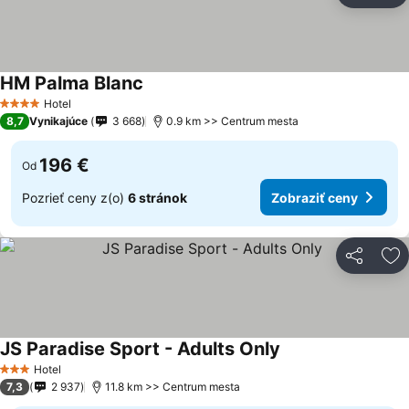
HM Palma Blanc
Hotel
4 Počet hviezdičiek
8,7
Vynikajúce
3 668
0.9 km >> Centrum mesta
196 €
Od
Pozrieť ceny z(o)
6 stránok
Zobraziť ceny
Zdieľať
Pr
JS Paradise Sport - Adults Only
Hotel
3 Počet hviezdičiek
7,3
2 937
11.8 km >> Centrum mesta