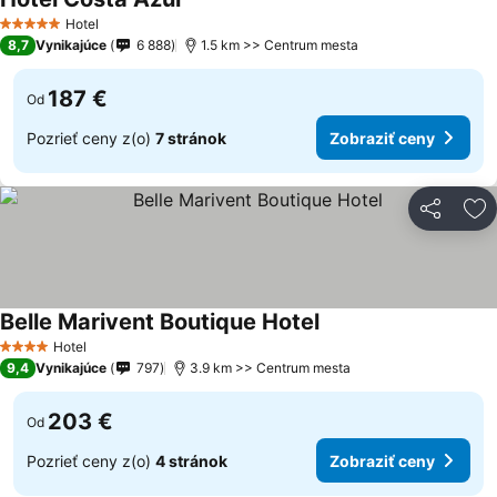
Hotel
5 Počet hviezdičiek
8,7
Vynikajúce
6 888
1.5 km >> Centrum mesta
187 €
Od
Pozrieť ceny z(o)
7 stránok
Zobraziť ceny
Zdieľať
Pr
Belle Marivent Boutique Hotel
Hotel
4 Počet hviezdičiek
9,4
Vynikajúce
797
3.9 km >> Centrum mesta
203 €
Od
Pozrieť ceny z(o)
4 stránok
Zobraziť ceny