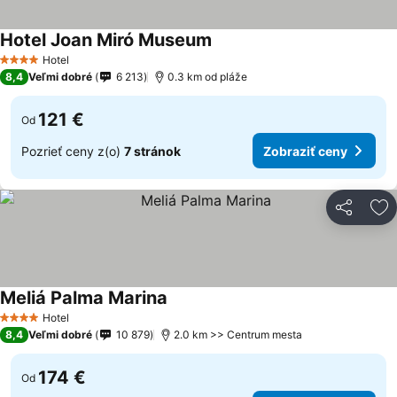
Hotel Joan Miró Museum
Hotel
4 Počet hviezdičiek
8,4
Veľmi dobré
6 213
0.3 km od pláže
121 €
Od
Pozrieť ceny z(o)
7 stránok
Zobraziť ceny
Zdieľať
Pr
Meliá Palma Marina
Hotel
4 Počet hviezdičiek
8,4
Veľmi dobré
10 879
2.0 km >> Centrum mesta
174 €
Od