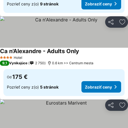
Pozrieť ceny z(o)
9 stránok
Zobraziť ceny
Zdieľať
Pr
Ca n'Alexandre - Adults Only
Hotel
4 Počet hviezdičiek
9,1
Vynikajúce
2 750
0.6 km >> Centrum mesta
175 €
Od
Pozrieť ceny z(o)
5 stránok
Zobraziť ceny
Zdieľať
Pr