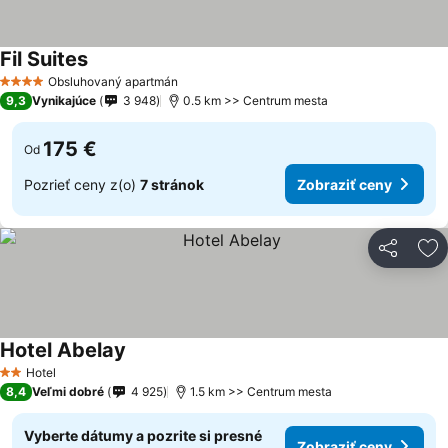
Fil Suites
Obsluhovaný apartmán
4 Počet hviezdičiek
9,3
Vynikajúce
3 948
0.5 km >> Centrum mesta
175 €
Od
Pozrieť ceny z(o)
7 stránok
Zobraziť ceny
Zdieľať
Pr
Hotel Abelay
Hotel
2 Počet hviezdičiek
8,4
Veľmi dobré
4 925
1.5 km >> Centrum mesta
Vyberte dátumy a pozrite si presné
Zobraziť ceny