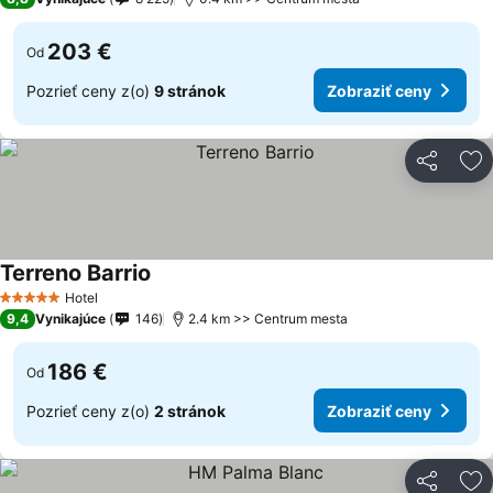
203 €
Od
Pozrieť ceny z(o)
9 stránok
Zobraziť ceny
Zdieľať
Pr
Terreno Barrio
Hotel
5 Počet hviezdičiek
9,4
Vynikajúce
146
2.4 km >> Centrum mesta
186 €
Od
Pozrieť ceny z(o)
2 stránok
Zobraziť ceny
Zdieľať
Pr