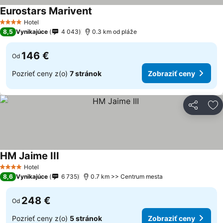
Eurostars Marivent
Hotel
4 Počet hviezdičiek
8,5
Vynikajúce
4 043
0.3 km od pláže
146 €
Od
Pozrieť ceny z(o)
7 stránok
Zobraziť ceny
Zdieľať
Pr
HM Jaime III
Hotel
4 Počet hviezdičiek
8,6
Vynikajúce
6 735
0.7 km >> Centrum mesta
248 €
Od
Pozrieť ceny z(o)
5 stránok
Zobraziť ceny