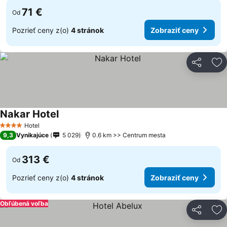
71 €
Od
Pozrieť ceny z(o)
4 stránok
Zobraziť ceny
Zdieľať
Pr
Nakar Hotel
Hotel
4 Počet hviezdičiek
9,3
Vynikajúce
5 029
0.6 km >> Centrum mesta
313 €
Od
Pozrieť ceny z(o)
4 stránok
Zobraziť ceny
Obľúbená voľba
Zdieľať
Pr