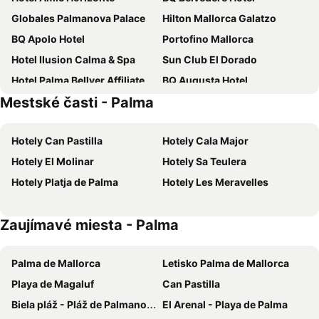
Globales Palmanova Palace
Hilton Mallorca Galatzo
BQ Apolo Hotel
Portofino Mallorca
Hotel Ilusion Calma & Spa
Sun Club El Dorado
Hotel Palma Bellver Affiliated by Meliá
BQ Augusta Hotel
Mestské časti - Palma
Sol Palmanova Mallorca
Hotel Joan Miró Museum
whala!beach
JS Paradise Sport - Adults Only
Hotely Can Pastilla
Hotely Cala Major
Sol Barbados
BLUESEA Mediodia
Hotely El Molinar
Hotely Sa Teulera
Catalonia Majórica
Hotel Mirador
Hotely Platja de Palma
Hotely Les Meravelles
Hotel Luxor
ILUNION Palmanova Mallorca
Alua Gran Camp de Mar
Meliá Palma Bay
Zaujímavé miesta - Palma
Hotel Metropolitan Playa
Valentin Grand Park Suite Hotel
Alua Leo
MLL Caribbean Bay
Palma de Mallorca
Letisko Palma de Mallorca
BQ Amfora Beach
Palmanova Suites by TRH
Playa de Magaluf
Can Pastilla
Isla Mallorca & Spa
Ipanema Park
Biela pláž - Pláž de Palmanova
El Arenal - Playa de Palma
BLUESEA Costa Verde
BQ Aguamarina Boutique Hotel