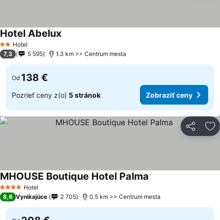
Hotel Abelux
Hotel
2 Počet hviezdičiek
7,3
5 595
1.3 km >> Centrum mesta
138 €
Od
Pozrieť ceny z(o)
5 stránok
Zobraziť ceny
Zdieľať
Pr
MHOUSE Boutique Hotel Palma
Hotel
4 Počet hviezdičiek
8,6
Vynikajúce
2 705
0.5 km >> Centrum mesta