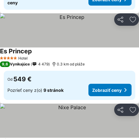
ceny
Zdieľať
Pr
Es Princep
Hotel
5 Počet hviezdičiek
9,6
Vynikajúce
4 479
0.3 km od pláže
549 €
Od
Pozrieť ceny z(o)
9 stránok
Zobraziť ceny
Zdieľať
Pr