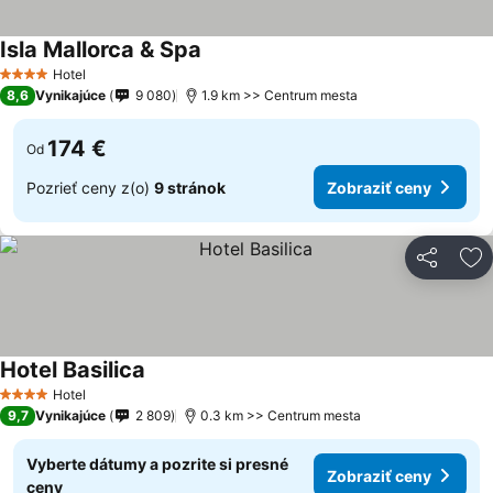
Isla Mallorca & Spa
Hotel
4 Počet hviezdičiek
8,6
Vynikajúce
9 080
1.9 km >> Centrum mesta
174 €
Od
Pozrieť ceny z(o)
9 stránok
Zobraziť ceny
Zdieľať
Pr
Hotel Basilica
Hotel
4 Počet hviezdičiek
9,7
Vynikajúce
2 809
0.3 km >> Centrum mesta
Vyberte dátumy a pozrite si presné
Zobraziť ceny
ceny