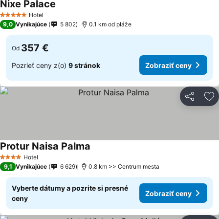
Nixe Palace
Hotel
5 Počet hviezdičiek
9,0
Vynikajúce
5 802
0.1 km od pláže
357 €
Od
Pozrieť ceny z(o)
9 stránok
Zobraziť ceny
Zdieľať
Pr
Protur Naisa Palma
Hotel
4 Počet hviezdičiek
9,1
Vynikajúce
6 629
0.8 km >> Centrum mesta
Vyberte dátumy a pozrite si presné
Zobraziť ceny
ceny