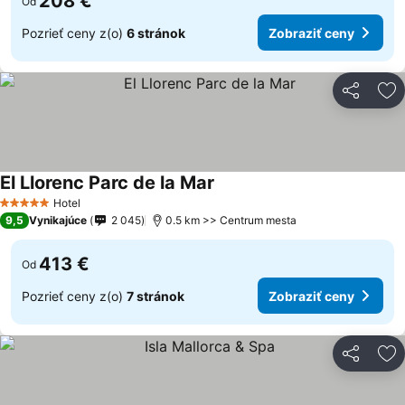
208 €
Od
Pozrieť ceny z(o)
6 stránok
Zobraziť ceny
Zdieľať
Pr
El Llorenc Parc de la Mar
Hotel
5 Počet hviezdičiek
9,5
Vynikajúce
2 045
0.5 km >> Centrum mesta
413 €
Od
Pozrieť ceny z(o)
7 stránok
Zobraziť ceny
Zdieľať
Pr