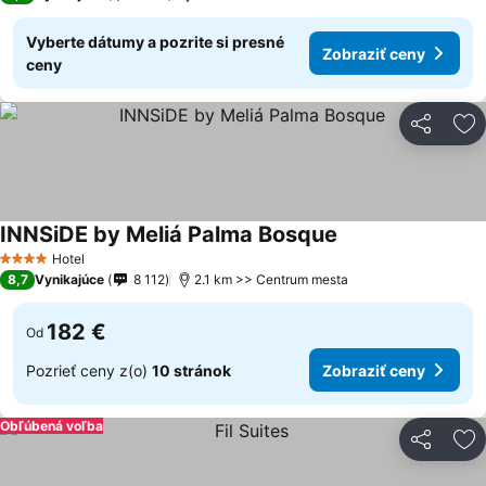
Vyberte dátumy a pozrite si presné
Zobraziť ceny
ceny
Zdieľať
Pr
INNSiDE by Meliá Palma Bosque
Hotel
4 Počet hviezdičiek
8,7
Vynikajúce
8 112
2.1 km >> Centrum mesta
182 €
Od
Pozrieť ceny z(o)
10 stránok
Zobraziť ceny
Obľúbená voľba
Zdieľať
Pr