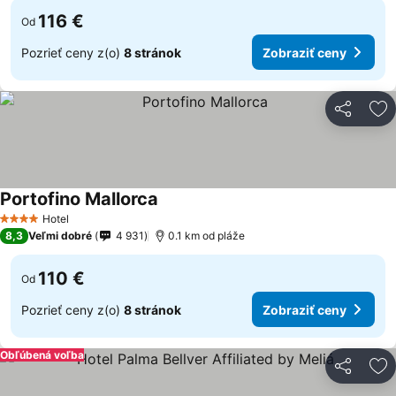
116 €
Od
Pozrieť ceny z(o)
8 stránok
Zobraziť ceny
Zdieľať
Pr
Portofino Mallorca
Hotel
4 Počet hviezdičiek
8,3
Veľmi dobré
4 931
0.1 km od pláže
110 €
Od
Pozrieť ceny z(o)
8 stránok
Zobraziť ceny
Obľúbená voľba
Zdieľať
Pr