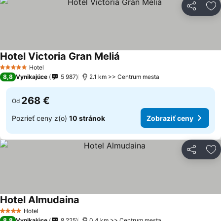
Zdieľať
Pr
Hotel Victoria Gran Meliá
Hotel
5 Počet hviezdičiek
8,8
Vynikajúce
5 987
2.1 km >> Centrum mesta
268 €
Od
Pozrieť ceny z(o)
10 stránok
Zobraziť ceny
Zdieľať
Pr
Hotel Almudaina
Hotel
4 Počet hviezdičiek
8,8
Vynikajúce
8 225
0.4 km >> Centrum mesta