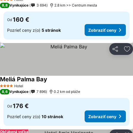
4 Počet hviezdičiek
8,8
Vynikajúce
3 694
2.8 km >> Centrum mesta
160 €
Od
Pozrieť ceny z(o)
5 stránok
Zobraziť ceny
Zdieľať
Pr
Meliá Palma Bay
Hotel
4 Počet hviezdičiek
8,6
Vynikajúce
7 896
0.2 km od pláže
176 €
Od
Pozrieť ceny z(o)
10 stránok
Zobraziť ceny
Obľúbená voľba