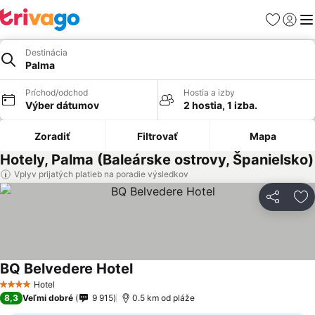
Obľúbené
Prihlási
Me
Destinácia
Palma
Príchod/odchod
Hostia a izby
Výber dátumov
2 hostia, 1 izba.
Zoradiť
Filtrovať
Mapa
Hotely, Palma (Baleárske ostrovy, Španielsko)
Vplyv prijatých platieb na poradie výsledkov
Zdieľať
Pr
BQ Belvedere Hotel
Hotel
4 Počet hviezdičiek
8,3
Veľmi dobré
9 915
0.5 km od pláže