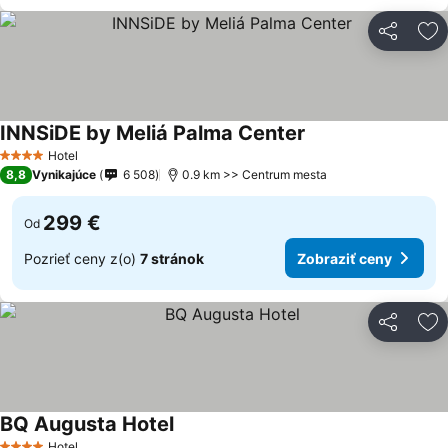
Zdieľať
Pr
INNSiDE by Meliá Palma Center
Hotel
4 Počet hviezdičiek
8,8
Vynikajúce
6 508
0.9 km >> Centrum mesta
299 €
Od
Pozrieť ceny z(o)
7 stránok
Zobraziť ceny
Zdieľať
Pr
BQ Augusta Hotel
Hotel