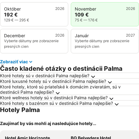
Október
2026
November
2026
192 €
109 €
129 €
—
295 €
75 €
—
176 €
December
2026
Január
2027
Vyberte dátumy pre zobrazenie
Vyberte dátumy pre zobrazenie
presných cien
presných cien
Zobraziť viac
Často kladené otázky o destinácii Palma
Ktoré hotely sú v destinácii Palma najlepšie?
Ktoré luxusné hotely sú v destinácii Palma najlepšie?
Ktoré hotely, ktoré sú priateľské k domácim zvieratám, sú v
destinácii Palma najlepšie?
Ktoré wellness hotely sú v destinácii Palma najlepšie?
Ktoré hotely s bazénom sú v destinácii Palma najlepšie?
Hotely Palma
Zaujímať by vás mohli aj nasledujúce hotely...
Hotel Amic Horizonte
BQ Belvedere Hotel