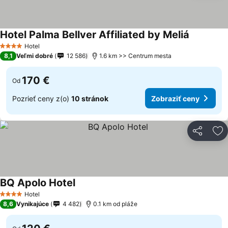
Hotel Palma Bellver Affiliated by Meliá
Hotel
4 Počet hviezdičiek
8,1
Veľmi dobré
12 586
1.6 km >> Centrum mesta
170 €
Od
Pozrieť ceny z(o)
10 stránok
Zobraziť ceny
Zdieľať
Pr
BQ Apolo Hotel
Hotel
4 Počet hviezdičiek
8,6
Vynikajúce
4 482
0.1 km od pláže