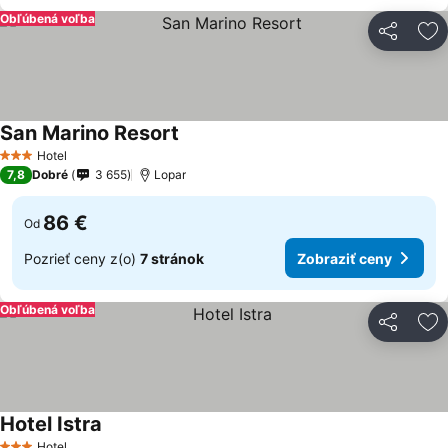
Obľúbená voľba
Zdieľať
Pr
San Marino Resort
Zobraziť ceny
Hotel
3 Počet hviezdičiek
7,8
Dobré
3 655
Lopar
86 €
Od
Pozrieť ceny z(o)
7 stránok
Zobraziť ceny
Obľúbená voľba
Zdieľať
Pr
Hotel Istra
Zobraziť ceny
Hotel