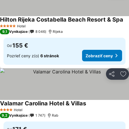
Hilton Rijeka Costabella Beach Resort & Spa
Zo
Hotel
5 Počet hviezdičiek
9,1
Vynikajúce
8 046
Rijeka
155 €
Od
Pozrieť ceny z(o)
6 stránok
Zobraziť ceny
Zdieľať
Pr
Valamar Carolina Hotel & Villas
Zobraziť ceny
Hotel
4 Počet hviezdičiek
9,2
Vynikajúce
1 747
Rab