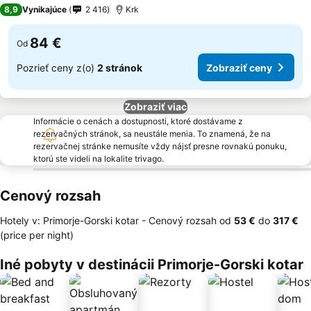
3 Počet hviezdičiek
8,9
Vynikajúce
2 416
Krk
84 €
Od
Pozrieť ceny z(o)
2 stránok
Zobraziť ceny
Zobraziť viac
Informácie o cenách a dostupnosti, ktoré dostávame z
rezervačných stránok, sa neustále menia. To znamená, že na
rezervačnej stránke nemusíte vždy nájsť presne rovnakú ponuku,
ktorú ste videli na lokalite trivago.
Cenový rozsah
Hotely v: Primorje-Gorski kotar -
Cenový rozsah
od
‎53 €
do
‎317 €
(price per night)
Iné pobyty v destinácii Primorje-Gorski kotar