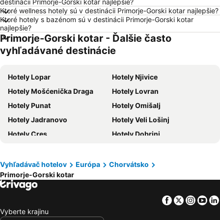
destinácii Primorje-Gorski kotar najlepšie?
Hotely Lignano Sabbiadoro
Hotely Taliansko
Ktoré wellness hotely sú v destinácii Primorje-Gorski kotar najlepšie?
Ktoré hotely s bazénom sú v destinácii Primorje-Gorski kotar
Hotely Malorka
Hotely Ostrov Mykonos
najlepšie?
Primorje-Gorski kotar - Ďalšie často
Hotely Balaton
Hotely Grécko
vyhľadávané destinácie
Hotely Ostrov Skiathos
Hotely Laponsko
Hotely Krk
Hotely Drač
Hotely Lopar
Hotely Njivice
Hotely Pobrežie Chorvátska
Hotely Albánsko
Hotely Mošćenička Draga
Hotely Lovran
Hotely Ibiza
Hotely Ostrov Rodos
Hotely Punat
Hotely Omišalj
Hotely Švajčiarsko
Hotely Turecko
Hotely Jadranovo
Hotely Veli Lošinj
Hotely Benátsko
Hotely Berlín
Hotely Cres
Hotely Dobrinj
Hotely Cyprus
Hotely Sardínia
Hotely Vrbnik
Hotely Kraljevica
Hotely Kostrena
Hotely Kastav
Vyhľadávač hotelov
Európa
Chorvátsko
Primorje-Gorski kotar
Hotely Delnice
Hotely Supetarska Draga
Hotely Banjol
Hotely Fužine
Facebook
Twitter
Insta
Yo
Hotely Barbat
Hotely Batomalj
Vyberte krajinu
Hotely Nerezine
Hotely Vinodolska