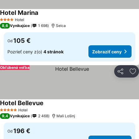
Hotel Marina
Zobraziť ceny
Hotel
4 Počet hviezdičiek
8,6
Vynikajúce
1 698
Selca
105 €
Od
Pozrieť ceny z(o)
4 stránok
Zobraziť ceny
Obľúbená voľba
Zdieľať
Pr
Hotel Bellevue
Zobraziť ceny
Hotel
5 Počet hviezdičiek
9,4
Vynikajúce
2 468
Mali Lošinj
196 €
Od