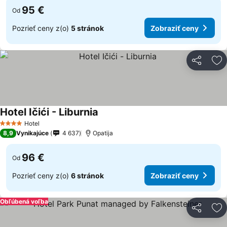
95 €
Od
Pozrieť ceny z(o)
5 stránok
Zobraziť ceny
Zdieľať
Pr
Hotel Ičići - Liburnia
Zobraziť ceny
Hotel
4 Počet hviezdičiek
8,9
Vynikajúce
4 637
Opatija
96 €
Od
Pozrieť ceny z(o)
6 stránok
Zobraziť ceny
Obľúbená voľba
Zdieľať
Pr