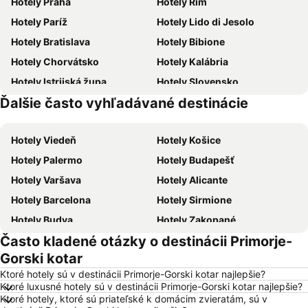
Hotely Praha
Hotely Rím
Hotely Paríž
Hotely Lido di Jesolo
Hotely Bratislava
Hotely Bibione
Hotely Chorvátsko
Hotely Kalábria
Hotely Istrijská župa
Hotely Slovensko
Ďalšie často vyhľadávané destinácie
Hotely Malta
Hotely Slovinsko
Hotely Viedeň
Hotely Košice
Hotely Palermo
Hotely Budapešť
Hotely Varšava
Hotely Alicante
Hotely Barcelona
Hotely Sirmione
Hotely Budva
Hotely Zakopané
Často kladené otázky o destinácii Primorje-
Hotely Naples
Hotely Crikvenica
Gorski kotar
Hotely Vysoké Tatry
Hotely Sopot
Ktoré hotely sú v destinácii Primorje-Gorski kotar najlepšie?
Hotely Gdansk
Hotely Nice
Ktoré luxusné hotely sú v destinácii Primorje-Gorski kotar najlepšie?
Ktoré hotely, ktoré sú priateľské k domácim zvieratám, sú v
Hotely Tropea
Hotely Berlín