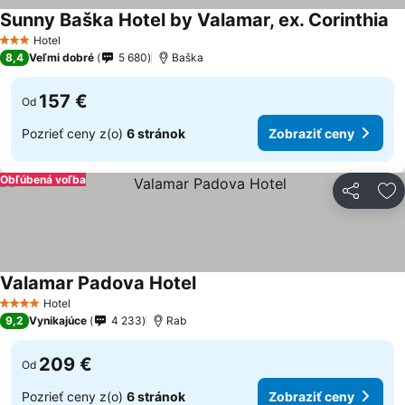
Sunny Baška Hotel by Valamar, ex. Corinthia
Zo
Hotel
3 Počet hviezdičiek
8,4
Veľmi dobré
5 680
Baška
157 €
Od
Pozrieť ceny z(o)
6 stránok
Zobraziť ceny
Obľúbená voľba
Zdieľať
Pr
Valamar Padova Hotel
Zobraziť ceny
Hotel
4 Počet hviezdičiek
9,2
Vynikajúce
4 233
Rab
209 €
Od
Pozrieť ceny z(o)
6 stránok
Zobraziť ceny