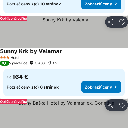
Pozrieť ceny z(o)
10 stránok
Zobraziť ceny
Obľúbená voľba
Zdieľať
Pr
Sunny Krk by Valamar
Zobraziť ceny
Hotel
3 Počet hviezdičiek
8,6
Vynikajúce
3 488
Krk
164 €
Od
Pozrieť ceny z(o)
6 stránok
Zobraziť ceny
Obľúbená voľba
Zdieľať
Pr