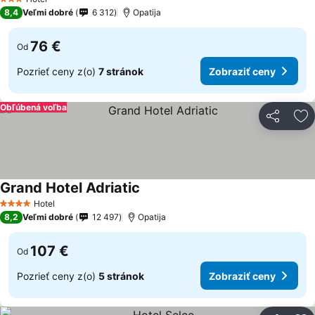
3 Počet hviezdičiek
8,4
Veľmi dobré
6 312
Opatija
76 €
Od
Pozrieť ceny z(o)
7 stránok
Zobraziť ceny
Obľúbená voľba
Zdieľať
Pr
Grand Hotel Adriatic
Zobraziť ceny
Hotel
4 Počet hviezdičiek
8,2
Veľmi dobré
12 497
Opatija
107 €
Od
Pozrieť ceny z(o)
5 stránok
Zobraziť ceny