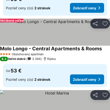
Pozrieť ceny z(o)
2 stránok
Zobraziť ceny
Obľúbená voľba
Zdieľať
Pr
Molo Longo - Central Apartments & Rooms
Zobr
Obsluhovaný apartmán
4 Počet hviezdičiek
8,3
Veľmi dobré
3 364
Rijeka
53 €
Od
Pozrieť ceny z(o)
2 stránok
Zobraziť ceny
Zdieľať
Pr