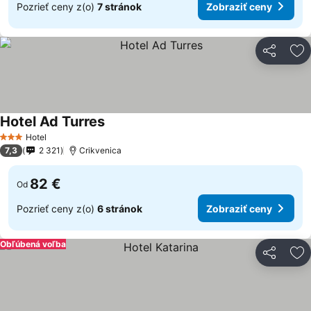
Pozrieť ceny z(o)
7 stránok
Zobraziť ceny
Zdieľať
Pr
Hotel Ad Turres
Zobraziť ceny
Hotel
3 Počet hviezdičiek
7,3
2 321
Crikvenica
82 €
Od
Pozrieť ceny z(o)
6 stránok
Zobraziť ceny
Obľúbená voľba
Zdieľať
Pr