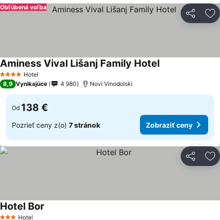
Obľúbená voľba
Zdieľať
Pr
Aminess Vival Lišanj Family Hotel
Zobraziť ceny
Hotel
4 Počet hviezdičiek
8,9
Vynikajúce
4 980
Novi Vinodolski
138 €
Od
Pozrieť ceny z(o)
7 stránok
Zobraziť ceny
Zdieľať
Pr
Hotel Bor
Zobraziť ceny
Hotel