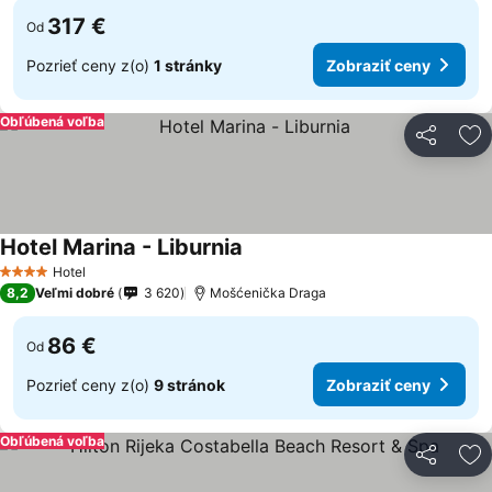
317 €
Od
Pozrieť ceny z(o)
1 stránky
Zobraziť ceny
Obľúbená voľba
Zdieľať
Pr
Hotel Marina - Liburnia
Zobraziť ceny
Hotel
4 Počet hviezdičiek
8,2
Veľmi dobré
3 620
Mošćenička Draga
86 €
Od
Pozrieť ceny z(o)
9 stránok
Zobraziť ceny
Obľúbená voľba
Zdieľať
Pr