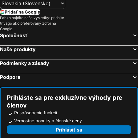
Hotely Mrkopalj
Hotely Matulji
Pridať na Google
Hotely Čavle
Hotely Bakar
Ľahko nájdite naše výsledky: pridajte
trivago ako preferovaný zdroj na
Hotely Sveti Petar
Hotely Lokve
Google.
Spoločnosť
Hotely Martinšćica
Hotely Veprinac
Hotely Viškovo
Hotely Osor
Naše produkty
Hotely Jurandvor
Hotely Bakarac
Hotely Beli
Hotely Mundanije
Podmienky a zásady
Hotely Brod na Kupi
Podpora
Prihláste sa pre exkluzívne výhody pre
členov
Prispôsobenie funkcií
Vernostné ponuky a členské ceny
Prihlásiť sa