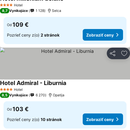
Zobraziť ceny
Hotel
4 Počet hviezdičiek
8,7
Vynikajúce
1 128
Selca
109 €
Od
Pozrieť ceny z(o)
2 stránok
Zobraziť ceny
Zdieľať
Pr
Hotel Admiral - Liburnia
Zobraziť ceny
Hotel
4 Počet hviezdičiek
8,5
Vynikajúce
6 270
Opatija
103 €
Od
Pozrieť ceny z(o)
10 stránok
Zobraziť ceny