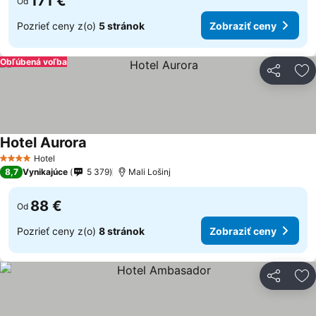
171 €
Od
Pozrieť ceny z(o)
5 stránok
Zobraziť ceny
Obľúbená voľba
Zdieľať
Pr
Hotel Aurora
Zobraziť ceny
Hotel
4 Počet hviezdičiek
8,7
Vynikajúce
5 379
Mali Lošinj
88 €
Od
Pozrieť ceny z(o)
8 stránok
Zobraziť ceny
Zdieľať
Pr