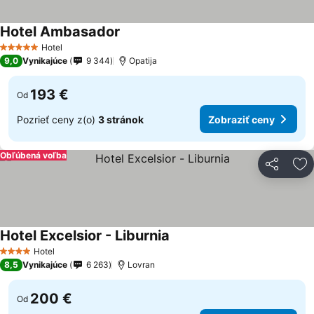
Hotel Ambasador
Zobraziť ceny
Hotel
5 Počet hviezdičiek
9,0
Vynikajúce
9 344
Opatija
193 €
Od
Pozrieť ceny z(o)
3 stránok
Zobraziť ceny
Obľúbená voľba
Zdieľať
Pr
Hotel Excelsior - Liburnia
Zobraziť ceny
Hotel
4 Počet hviezdičiek
8,5
Vynikajúce
6 263
Lovran
200 €
Od