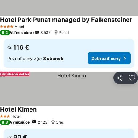
Hotel Park Punat managed by Falkensteiner
Zo
Hotel
4 Počet hviezdičiek
8,2
Veľmi dobré
3 537
Punat
116 €
Od
Pozrieť ceny z(o)
8 stránok
Zobraziť ceny
Obľúbená voľba
Zdieľať
Pr
Hotel Kimen
Zobraziť ceny
Hotel
3 Počet hviezdičiek
8,8
Vynikajúce
2 123
Cres
90 €
Od