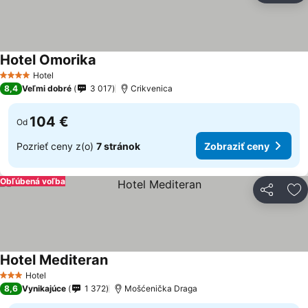
Hotel Omorika
Zobraziť ceny
Hotel
4 Počet hviezdičiek
8,4
Veľmi dobré
3 017
Crikvenica
104 €
Od
Pozrieť ceny z(o)
7 stránok
Zobraziť ceny
Obľúbená voľba
Zdieľať
Pr
Hotel Mediteran
Zobraziť ceny
Hotel
3 Počet hviezdičiek
8,6
Vynikajúce
1 372
Mošćenička Draga