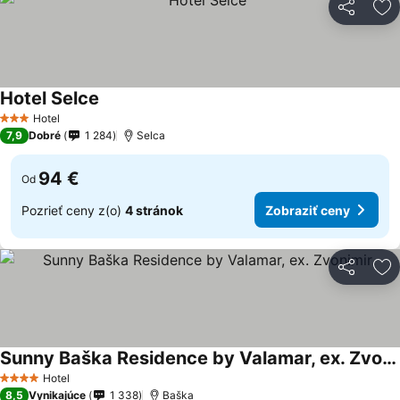
Zdieľať
Pr
Hotel Selce
Zobraziť ceny
Hotel
3 Počet hviezdičiek
7,9
Dobré
1 284
Selca
94 €
Od
Pozrieť ceny z(o)
4 stránok
Zobraziť ceny
Zdieľať
Pr
Sunny Baška Residence by Valamar, ex. Zvonimir
Zobraziť ceny
Hotel
4 Počet hviezdičiek
8,5
Vynikajúce
1 338
Baška