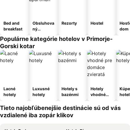
Bed and
Obsluhova
Rezorty
Hostel
Hosť
breakfast
ný
dom
apartmán
Populárne kategórie hotelov v Primorje-
Gorski kotar
Lacné
Luxusné
Hotely s
Hotely
Kúpe
hotely
hotely
bazénmi
vhodné
hotel
pre
domáce
Tieto najobľúbenejšie destinácie sú od vás
zvieratá
vzdialené iba zopár klikov