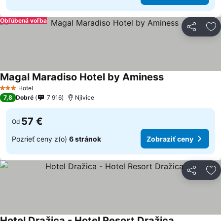
Obľúbená voľba
Zdieľať
Pr
Magal Maradiso Hotel by Aminess
Zobraziť ceny
Hotel
3 Počet hviezdičiek
7,8
Dobré
7 916
Njivice
57 €
Od
Pozrieť ceny z(o)
6 stránok
Zobraziť ceny
Zdieľať
Pr
Hotel Dražica - Hotel Resort Dražica