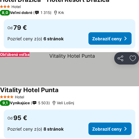
Zobraziť ce
Hotel
3 Počet hviezdičiek
8,0
Veľmi dobré
1 315
Krk
79 €
Od
Pozrieť ceny z(o)
6 stránok
Zobraziť ceny
Obľúbená voľba
Zdieľať
Pr
Vitality Hotel Punta
Zobraziť ceny
Hotel
4 Počet hviezdičiek
9,1
Vynikajúce
5 503
Veli Lošinj
95 €
Od
Pozrieť ceny z(o)
8 stránok
Zobraziť ceny