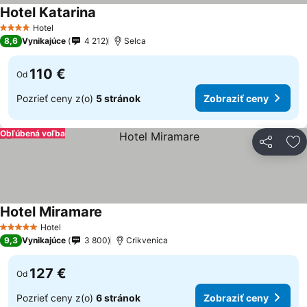
Hotel Katarina
Zobraziť ceny
Hotel
4 Počet hviezdičiek
8,6
Vynikajúce
4 212
Selca
110 €
Od
Pozrieť ceny z(o)
5 stránok
Zobraziť ceny
Obľúbená voľba
Zdieľať
Pr
Hotel Miramare
Zobraziť ceny
Hotel
5 Počet hviezdičiek
9,3
Vynikajúce
3 800
Crikvenica
127 €
Od
Pozrieť ceny z(o)
6 stránok
Zobraziť ceny