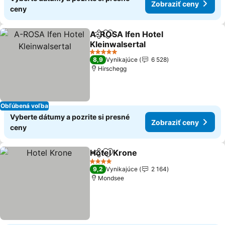
Zobraziť ceny
ceny
A-ROSA Ifen Hotel
Zdieľať
Pridať do obľúbených
Kleinwalsertal
5 Počet hviezdičiek
8,9
Vynikajúce
6 528
Hirschegg
Obľúbená voľba
Vyberte dátumy a pozrite si presné
Zobraziť ceny
ceny
Hotel Krone
Zdieľať
Pridať do obľúbených
4 Počet hviezdičiek
9,2
Vynikajúce
2 164
Mondsee