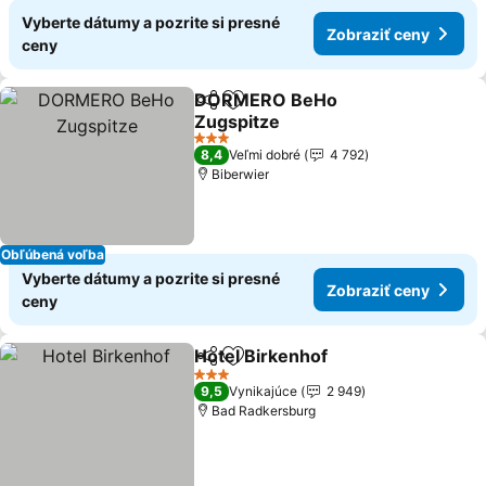
Vyberte dátumy a pozrite si presné
Zobraziť ceny
ceny
DORMERO BeHo
Zdieľať
Pridať do obľúbených
Zugspitze
3 Počet hviezdičiek
8,4
Veľmi dobré
4 792
Biberwier
Obľúbená voľba
Vyberte dátumy a pozrite si presné
Zobraziť ceny
ceny
Hotel Birkenhof
Zdieľať
Pridať do obľúbených
3 Počet hviezdičiek
9,5
Vynikajúce
2 949
Bad Radkersburg