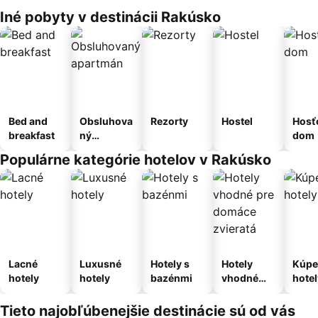
Iné pobyty v destinácii Rakúsko
Bed and
Obsluhova
Rezorty
Hostel
Hosť
breakfast
ný
dom
apartmán
Populárne kategórie hotelov v Rakúsko
Lacné
Luxusné
Hotely s
Hotely
Kúpe
hotely
hotely
bazénmi
vhodné
hotel
pre
domáce
Tieto najobľúbenejšie destinácie sú od vás