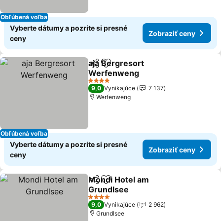
Obľúbená voľba
Vyberte dátumy a pozrite si presné
Zobraziť ceny
ceny
aja Bergresort
Zdieľať
Pridať do obľúbených
Werfenweng
4 Počet hviezdičiek
9,0
Vynikajúce
7 137
Werfenweng
Obľúbená voľba
Vyberte dátumy a pozrite si presné
Zobraziť ceny
ceny
Mondi Hotel am
Zdieľať
Pridať do obľúbených
Grundlsee
4 Počet hviezdičiek
9,0
Vynikajúce
2 962
Grundlsee