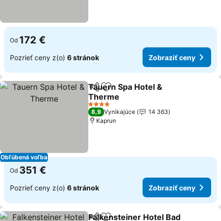
172 €
Od
Pozrieť ceny z(o)
6 stránok
Zobraziť ceny
Tauern Spa Hotel &
Zdieľať
Pridať do obľúbených
Therme
4 Počet hviezdičiek
8,9
Vynikajúce
14 363
Kaprun
Obľúbená voľba
351 €
Od
Pozrieť ceny z(o)
6 stránok
Zobraziť ceny
Falkensteiner Hotel Bad