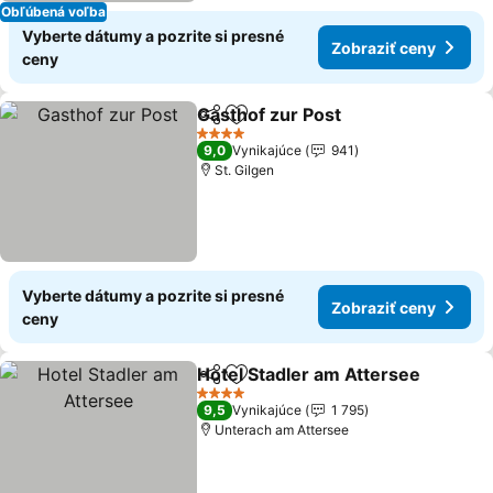
Obľúbená voľba
Vyberte dátumy a pozrite si presné
Zobraziť ceny
ceny
Gasthof zur Post
Zdieľať
Pridať do obľúbených
4 Počet hviezdičiek
9,0
Vynikajúce
941
St. Gilgen
Vyberte dátumy a pozrite si presné
Zobraziť ceny
ceny
Hotel Stadler am Attersee
Zdieľať
Pridať do obľúbených
4 Počet hviezdičiek
9,5
Vynikajúce
1 795
Unterach am Attersee