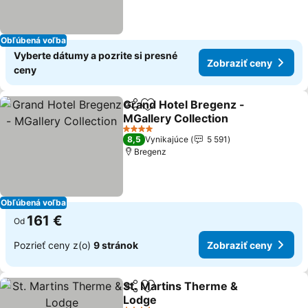
Obľúbená voľba
Vyberte dátumy a pozrite si presné
Zobraziť ceny
ceny
Grand Hotel Bregenz -
Zdieľať
Pridať do obľúbených
MGallery Collection
4 Počet hviezdičiek
8,5
Vynikajúce
5 591
Bregenz
Obľúbená voľba
161 €
Od
Pozrieť ceny z(o)
9 stránok
Zobraziť ceny
St. Martins Therme &
Zdieľať
Pridať do obľúbených
Lodge