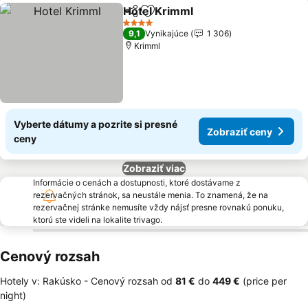
Hotel Krimml
Zdieľať
Pridať do obľúbených
4 Počet hviezdičiek
9,1
Vynikajúce
1 306
Krimml
Vyberte dátumy a pozrite si presné
Zobraziť ceny
ceny
Zobraziť viac
Informácie o cenách a dostupnosti, ktoré dostávame z
rezervačných stránok, sa neustále menia. To znamená, že na
rezervačnej stránke nemusíte vždy nájsť presne rovnakú ponuku,
ktorú ste videli na lokalite trivago.
Cenový rozsah
Hotely v: Rakúsko -
Cenový rozsah
od
‎81 €
do
‎449 €
(price per
night)