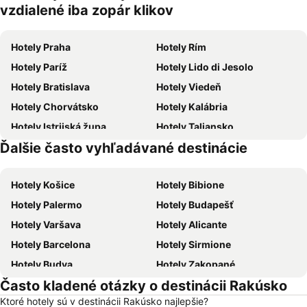
zvieratá
vzdialené iba zopár klikov
Hotely Praha
Hotely Rím
Hotely Paríž
Hotely Lido di Jesolo
Hotely Bratislava
Hotely Viedeň
Hotely Chorvátsko
Hotely Kalábria
Hotely Istrijská župa
Hotely Taliansko
Ďalšie často vyhľadávané destinácie
Hotely Malorka
Hotely Slovensko
Hotely Košice
Hotely Bibione
Hotely Palermo
Hotely Budapešť
Hotely Varšava
Hotely Alicante
Hotely Barcelona
Hotely Sirmione
Hotely Budva
Hotely Zakopané
Často kladené otázky o destinácii Rakúsko
Hotely Naples
Hotely Crikvenica
Ktoré hotely sú v destinácii Rakúsko najlepšie?
Hotely Vysoké Tatry
Hotely Sopot