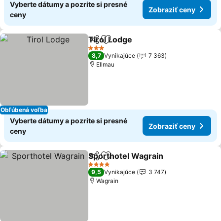
Vyberte dátumy a pozrite si presné
Zobraziť ceny
ceny
Tirol Lodge
Zdieľať
Pridať do obľúbených
3 Počet hviezdičiek
8,7
Vynikajúce
7 363
Ellmau
Obľúbená voľba
Vyberte dátumy a pozrite si presné
Zobraziť ceny
ceny
Sporthotel Wagrain
Zdieľať
Pridať do obľúbených
4 Počet hviezdičiek
9,5
Vynikajúce
3 747
Wagrain