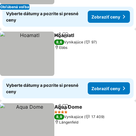
Obľúbená voľba
Vyberte dátumy a pozrite si presné
Zobraziť ceny
ceny
Hoamatl
Zdieľať
Pridať do obľúbených
8,6
Vynikajúce
97
Ebbs
Vyberte dátumy a pozrite si presné
Zobraziť ceny
ceny
Aqua Dome
Zdieľať
Pridať do obľúbených
4 Počet hviezdičiek
8,9
Vynikajúce
17 409
Längenfeld