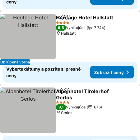
ceny
Heritage Hotel Hallstatt
Zdieľať
Pridať do obľúbených
4 Počet hviezdičiek
8,5
Vynikajúce
7 744
Hallstatt
Obľúbená voľba
Vyberte dátumy a pozrite si presné
Zobraziť ceny
ceny
Alpenhotel Tirolerhof
Zdieľať
Pridať do obľúbených
Gerlos
4 Počet hviezdičiek
9,1
Vynikajúce
876
Gerlos