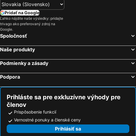
Hotely Bad Goisern
Hotely Neusiedl am See
Pridať na Google
Hotely Filzmoos
Hotely Ischgl
Ľahko nájdite naše výsledky: pridajte
trivago ako preferovaný zdroj na
Hotely Neustift Im Stubaital
Hotely Lackenhof
Google.
Hotely Sankt Wolfgang
Hotely Flattach
Spoločnosť
Hotely Mayrhofen
Hotely Radstadt
Naše produkty
Hotely Altenmarkt im Pongau
Hotely Kitzbühel
Hotely Bad Ischl
Hotely Wagrain
Podmienky a zásady
Hotely Puchberg am Schneeberg
Hotely Reichenau an der Rax
Podpora
Hotely Längenfeld
Hotely St. Leonhard im Pitztal
Hotely Bad Mitterndorf
Hotely Heiligenblut
Prihláste sa pre exkluzívne výhody pre
členov
Prispôsobenie funkcií
Vernostné ponuky a členské ceny
Prihlásiť sa