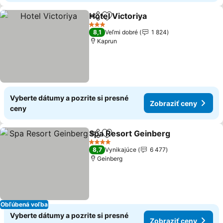
Hotel Victoriya
Zdieľať
Pridať do obľúbených
3 Počet hviezdičiek
8,1
Veľmi dobré
1 824
Kaprun
Vyberte dátumy a pozrite si presné
Zobraziť ceny
ceny
Spa Resort Geinberg
Zdieľať
Pridať do obľúbených
4 Počet hviezdičiek
8,7
Vynikajúce
6 477
Geinberg
Obľúbená voľba
Vyberte dátumy a pozrite si presné
Zobraziť ceny