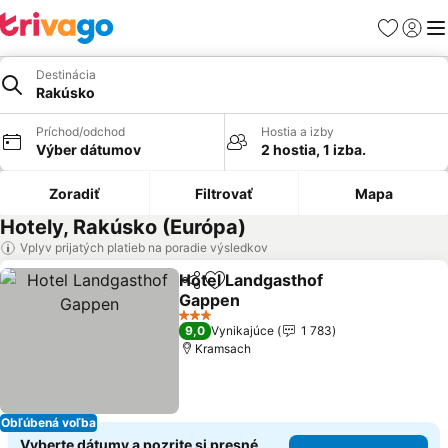
Obľúbené
Prihlási
Me
Destinácia
Rakúsko
Príchod/odchod
Hostia a izby
Výber dátumov
2 hostia, 1 izba.
Zoradiť
Filtrovať
Mapa
Hotely, Rakúsko (Európa)
Vplyv prijatých platieb na poradie výsledkov
Hotel Landgasthof
Zdieľať
Pridať do obľúbených
Gappen
3 Počet hviezdičiek
9,0
Vynikajúce
1 783
Kramsach
Obľúbená voľba
Vyberte dátumy a pozrite si presné