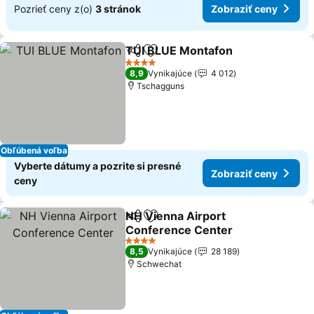
Pozrieť ceny z(o)
3 stránok
Zobraziť ceny
TUI BLUE Montafon
Zdieľať
Pridať do obľúbených
4 Počet hviezdičiek
8,9
Vynikajúce
4 012
Tschagguns
Obľúbená voľba
Vyberte dátumy a pozrite si presné
Zobraziť ceny
ceny
NH Vienna Airport
Zdieľať
Pridať do obľúbených
Conference Center
4 Počet hviezdičiek
8,5
Vynikajúce
28 189
Schwechat