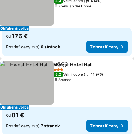
8,3
Veľmi dobré
5 589
Krems an der Donau
Obľúbená voľba
176 €
Od
Pozrieť ceny z(o)
6 stránok
Zobraziť ceny
Hwest Hotel Hall
Zdieľať
Pridať do obľúbených
3 Počet hviezdičiek
8,2
Veľmi dobré
11 976
Ampass
Obľúbená voľba
81 €
Od
Pozrieť ceny z(o)
7 stránok
Zobraziť ceny