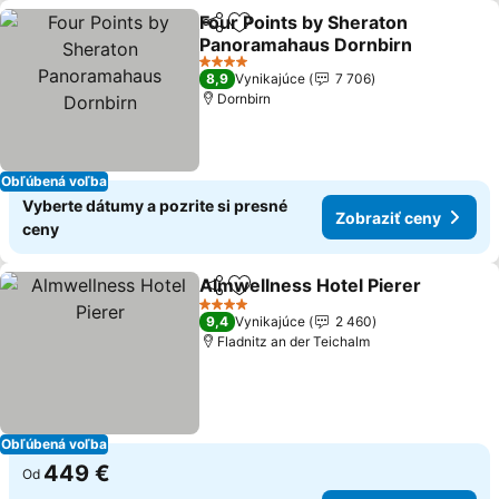
Four Points by Sheraton
Zdieľať
Pridať do obľúbených
Panoramahaus Dornbirn
4 Počet hviezdičiek
8,9
Vynikajúce
7 706
Dornbirn
Obľúbená voľba
Vyberte dátumy a pozrite si presné
Zobraziť ceny
ceny
Almwellness Hotel Pierer
Zdieľať
Pridať do obľúbených
4 Počet hviezdičiek
9,4
Vynikajúce
2 460
Fladnitz an der Teichalm
Obľúbená voľba
449 €
Od