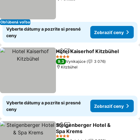
Obľúbená voľba
Vyberte dátumy a pozrite si presné
Zobraziť ceny
ceny
Hotel Kaiserhof Kitzbühel
Zdieľať
Pridať do obľúbených
4 Počet hviezdičiek
9,3
Vynikajúce
3 076
Kitzbühel
Vyberte dátumy a pozrite si presné
Zobraziť ceny
ceny
Steigenberger Hotel &
Zdieľať
Pridať do obľúbených
Spa Krems
4 Počet hviezdičiek