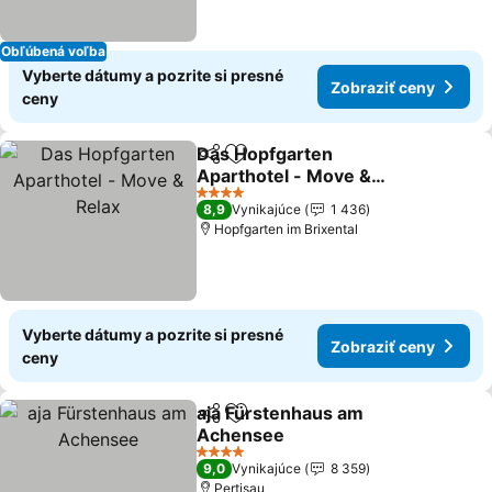
Obľúbená voľba
Vyberte dátumy a pozrite si presné
Zobraziť ceny
ceny
Das Hopfgarten
Zdieľať
Pridať do obľúbených
Aparthotel - Move &
Relax
4 Počet hviezdičiek
8,9
Vynikajúce
1 436
Hopfgarten im Brixental
Vyberte dátumy a pozrite si presné
Zobraziť ceny
ceny
aja Fürstenhaus am
Zdieľať
Pridať do obľúbených
Achensee
4 Počet hviezdičiek
9,0
Vynikajúce
8 359
Pertisau