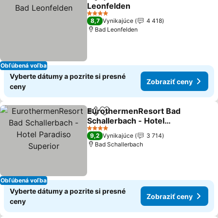
Zdieľať
Pridať do obľúbených
Leonfelden
4 Počet hviezdičiek
8,7
Vynikajúce
4 418
Bad Leonfelden
Obľúbená voľba
Vyberte dátumy a pozrite si presné
Zobraziť ceny
ceny
EurothermenResort Bad
Zdieľať
Pridať do obľúbených
Schallerbach - Hotel
Paradiso Superior
4 Počet hviezdičiek
9,2
Vynikajúce
3 714
Bad Schallerbach
Obľúbená voľba
Vyberte dátumy a pozrite si presné
Zobraziť ceny
ceny