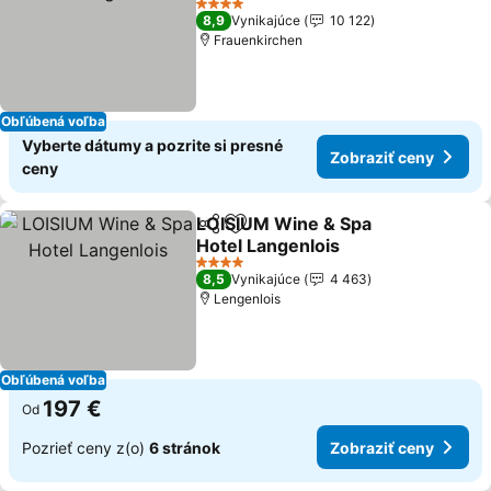
4 Počet hviezdičiek
8,9
Vynikajúce
10 122
Frauenkirchen
Obľúbená voľba
Vyberte dátumy a pozrite si presné
Zobraziť ceny
ceny
LOISIUM Wine & Spa
Zdieľať
Pridať do obľúbených
Hotel Langenlois
4 Počet hviezdičiek
8,5
Vynikajúce
4 463
Lengenlois
Obľúbená voľba
197 €
Od
Pozrieť ceny z(o)
6 stránok
Zobraziť ceny