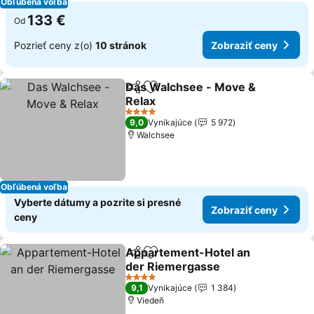
Obľúbená voľba
133 €
Od
Pozrieť ceny z(o)
10 stránok
Zobraziť ceny
Das Walchsee - Move &
Zdieľať
Pridať do obľúbených
Relax
4 Počet hviezdičiek
9,0
Vynikajúce
5 972
Walchsee
Obľúbená voľba
Vyberte dátumy a pozrite si presné
Zobraziť ceny
ceny
Appartement-Hotel an
Zdieľať
Pridať do obľúbených
der Riemergasse
4 Počet hviezdičiek
9,1
Vynikajúce
1 384
Viedeň