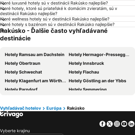
Ktoré luxusné hotely sú v destinácii Rakúsko najlepšie?
Hotely Gdansk
Hotely Nice
Ktoré hotely, ktoré sú priateľské k domácim zvieratám, sú v
destinácii Rakúsko najlepšie?
Hotely Tropea
Hotely Berlín
Ktoré wellness hotely sú v destinácii Rakúsko najlepšie?
Ktoré hotely s bazénom sú v destinácii Rakúsko najlepšie?
Hotely Lignano Sabbiadoro
Hotely Malta
Rakúsko - Ďalšie často vyhľadávané
Hotely Slovinsko
Hotely Ostrov Mykonos
destinácie
Hotely Balaton
Hotely Grécko
Hotely Ostrov Skiathos
Hotely Laponsko
Hotely Ramsau am Dachstein
Hotely Hermagor-Pressegger See
Hotely Krk
Hotely Drač
Hotely Obertraun
Hotely Innsbruck
Hotely Pobrežie Chorvátska
Hotely Albánsko
Hotely Schwechat
Hotely Flachau
Hotely Ibiza
Hotely Ostrov Rodos
Hotely Klagenfurt am Wörthersee
Hotely Göstling an der Ybbs
Hotely Švajčiarsko
Hotely Turecko
Hotely Parndorf
Hotely Semmering
Hotely Benátsko
Hotely Berlín
Hotely Linz
Hotely Sölden
Hotely Cyprus
Hotely Sardínia
Hotely Mariazell
Hotely Bad Gastein
Vyhľadávač hotelov
Európa
Rakúsko
Hotely Villach
Hotely Spital am Semmering
Facebook
Twitter
Insta
Yo
Hotely Velden
Hotely Bad Kleinkirchheim
Vyberte krajinu
Hotely Mallnitz
Hotely Hainburg an der Donau