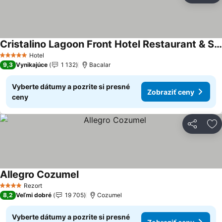
Cristalino Lagoon Front Hotel Restaurant & Spa
Zobraziť ceny
Hotel
5 Počet hviezdičiek
9,3
Vynikajúce
1 132
Bacalar
Vyberte dátumy a pozrite si presné
Zobraziť ceny
ceny
Zdieľať
Pr
Allegro Cozumel
Zobraziť ceny
Rezort
4 Počet hviezdičiek
8,2
Veľmi dobré
19 705
Cozumel
Vyberte dátumy a pozrite si presné