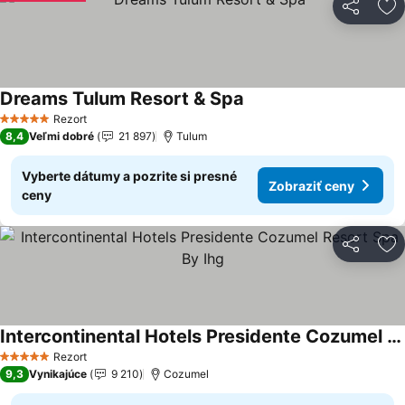
Zdieľať
Pr
Dreams Tulum Resort & Spa
Zobraziť ceny
Rezort
5 Počet hviezdičiek
8,4
Veľmi dobré
21 897
Tulum
Vyberte dátumy a pozrite si presné
Zobraziť ceny
ceny
Zdieľať
Pr
Intercontinental Hotels Presidente Cozumel Resort Spa By Ihg
Zobraziť ceny
Rezort
5 Počet hviezdičiek
9,3
Vynikajúce
9 210
Cozumel