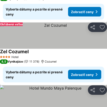
Vyberte dátumy a pozrite si presné
Zobraziť ceny
ceny
Obľúbená voľba
Zdieľať
Pr
Zel Cozumel
Zobraziť ceny
Hotel
4 Počet hviezdičiek
8,5
Vynikajúce
11 378
Cozumel
Vyberte dátumy a pozrite si presné
Zobraziť ceny
ceny
Zdieľať
Pr