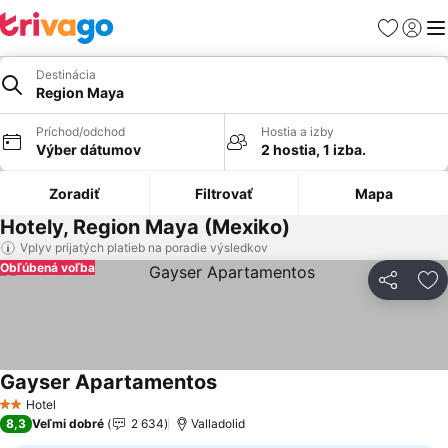
Obľúbené
Prihlási
Me
Destinácia
Region Maya
Príchod/odchod
Hostia a izby
Výber dátumov
2 hostia, 1 izba.
Zoradiť
Filtrovať
Mapa
Hotely, Region Maya (Mexiko)
Vplyv prijatých platieb na poradie výsledkov
Obľúbená voľba
Zdieľať
Pr
Gayser Apartamentos
Zobraziť ceny
Hotel
2 Počet hviezdičiek
8,3
Veľmi dobré
2 634
Valladolid