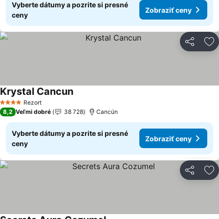
Vyberte dátumy a pozrite si presné
Zobraziť ceny
ceny
Zdieľať
Pr
Krystal Cancun
Zobraziť ceny
Rezort
4 Počet hviezdičiek
8,2
Veľmi dobré
38 728
Cancún
Vyberte dátumy a pozrite si presné
Zobraziť ceny
ceny
Zdieľať
Pr