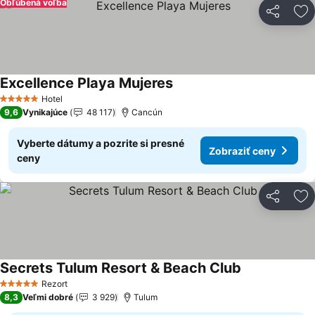
Obľúbená voľba
Zdieľať
Pr
Excellence Playa Mujeres
Zobraziť ceny
Hotel
5 Počet hviezdičiek
9,6
Vynikajúce
48 117
Cancún
Vyberte dátumy a pozrite si presné
Zobraziť ceny
ceny
Zdieľať
Pr
Secrets Tulum Resort & Beach Club
Zobraziť ceny
Rezort
5 Počet hviezdičiek
8,3
Veľmi dobré
3 929
Tulum