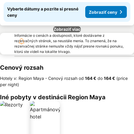
Vyberte dátumy a pozrite si presné
Zobraziť ceny
ceny
Zobraziť viac
Informácie o cenách a dostupnosti, ktoré dostávame z
rezervačných stránok, sa neustále menia. To znamená, že na
rezervačnej stránke nemusíte vždy nájsť presne rovnakú ponuku,
ktorú ste videli na lokalite trivago.
Cenový rozsah
Hotely v: Region Maya -
Cenový rozsah
od
‎164 €
do
‎164 €
(price
per night)
Iné pobyty v destinácii Region Maya