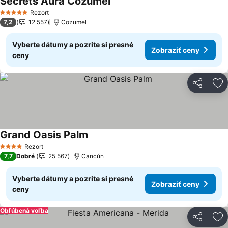
Secrets Aura Cozumel
Zobraziť ceny
Rezort
5 Počet hviezdičiek
7,2
12 557
Cozumel
Vyberte dátumy a pozrite si presné
Zobraziť ceny
ceny
Zdieľať
Pr
Grand Oasis Palm
Zobraziť ceny
Rezort
4 Počet hviezdičiek
7,7
Dobré
25 567
Cancún
Vyberte dátumy a pozrite si presné
Zobraziť ceny
ceny
Obľúbená voľba
Zdieľať
Pr