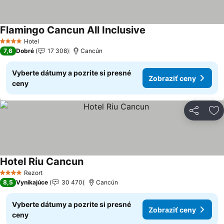
Flamingo Cancun All Inclusive
Zobraziť ceny
Hotel
4 Počet hviezdičiek
7,6
Dobré
17 308
Cancún
Vyberte dátumy a pozrite si presné
Zobraziť ceny
ceny
Zdieľať
Pr
Hotel Riu Cancun
Zobraziť ceny
Rezort
4 Počet hviezdičiek
8,5
Vynikajúce
30 470
Cancún
Vyberte dátumy a pozrite si presné
Zobraziť ceny
ceny