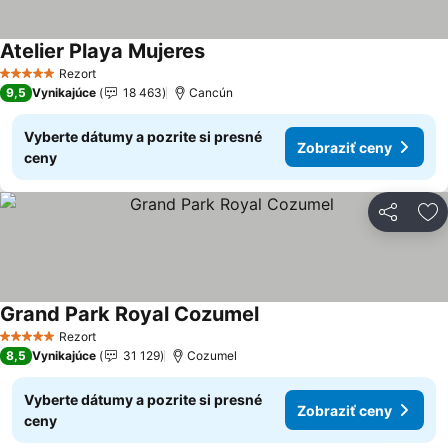
Atelier Playa Mujeres
Zobraziť ceny
Rezort
5 Počet hviezdičiek
9,5
Vynikajúce
18 463
Cancún
Vyberte dátumy a pozrite si presné
Zobraziť ceny
ceny
Zdieľať
Pr
Grand Park Royal Cozumel
Zobraziť ceny
Rezort
5 Počet hviezdičiek
8,5
Vynikajúce
31 129
Cozumel
Vyberte dátumy a pozrite si presné
Zobraziť ceny
ceny