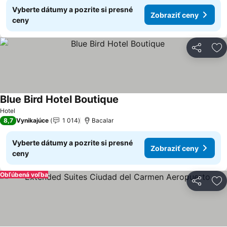
Vyberte dátumy a pozrite si presné
Zobraziť ceny
ceny
Zdieľať
Pr
Blue Bird Hotel Boutique
Zobraziť ceny
Hotel
8,7
Vynikajúce
1 014
Bacalar
Vyberte dátumy a pozrite si presné
Zobraziť ceny
ceny
Obľúbená voľba
Zdieľať
Pr