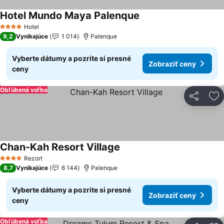
Hotel Mundo Maya Palenque
Zobraziť ceny
Hotel
4 Počet hviezdičiek
9,2
Vynikajúce
1 014
Palenque
Vyberte dátumy a pozrite si presné
Zobraziť ceny
ceny
Obľúbená voľba
Zdieľať
Pr
Chan-Kah Resort Village
Zobraziť ceny
Rezort
4 Počet hviezdičiek
8,7
Vynikajúce
6 144
Palenque
Vyberte dátumy a pozrite si presné
Zobraziť ceny
ceny
Obľúbená voľba