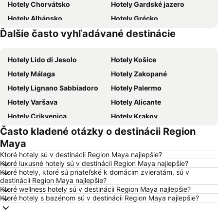
Hotely Chorvátsko
Hotely Gardské jazero
Hotely Albánsko
Hotely Grécko
Ďalšie často vyhľadávané destinácie
Hotely Malorka
Hotely Pobrežie Chorvátska
Hotely Lido di Jesolo
Hotely Košice
Hotely Málaga
Hotely Zakopané
Hotely Lignano Sabbiadoro
Hotely Palermo
Hotely Varšava
Hotely Alicante
Hotely Crikvenica
Hotely Krakov
Často kladené otázky o destinácii Region
Hotely Barcelona
Hotely Heraklion
Maya
Hotely Gdansk
Hotely Naples
Ktoré hotely sú v destinácii Region Maya najlepšie?
Hotely Vysoké Tatry
Hotely New York
Ktoré luxusné hotely sú v destinácii Region Maya najlepšie?
Ktoré hotely, ktoré sú priateľské k domácim zvieratám, sú v
Hotely Dubaj
Hotely Tropea
destinácii Region Maya najlepšie?
Hotely Berlín
Hotely Taliansko
Ktoré wellness hotely sú v destinácii Region Maya najlepšie?
Ktoré hotely s bazénom sú v destinácii Region Maya najlepšie?
Hotely Slovensko
Hotely Laponsko
Hotely Ostrov Skiathos
Hotely Kalábria