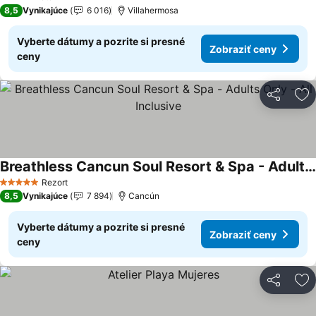
4 Počet hviezdičiek
8,5
Vynikajúce
6 016
Villahermosa
Vyberte dátumy a pozrite si presné
Zobraziť ceny
ceny
Zdieľať
Pr
Breathless Cancun Soul Resort & Spa - Adults Only - All Inclusive
Zobraziť ceny
Rezort
5 Počet hviezdičiek
8,5
Vynikajúce
7 894
Cancún
Vyberte dátumy a pozrite si presné
Zobraziť ceny
ceny
Zdieľať
Pr