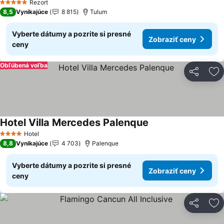
Rezort
5 Počet hviezdičiek
8,5
Vynikajúce
8 815
Tulum
Vyberte dátumy a pozrite si presné
Zobraziť ceny
ceny
Obľúbená voľba
Zdieľať
Pr
Hotel Villa Mercedes Palenque
Zobraziť ceny
Hotel
4 Počet hviezdičiek
8,8
Vynikajúce
4 703
Palenque
Vyberte dátumy a pozrite si presné
Zobraziť ceny
ceny
Zdieľať
Pr