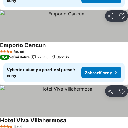
ceny
Zdieľať
Pr
Emporio Cancun
Zobraziť ceny
Rezort
4 Počet hviezdičiek
8,4
Veľmi dobré
22 293
Cancún
Vyberte dátumy a pozrite si presné
Zobraziť ceny
ceny
Zdieľať
Pr
Hotel Viva Villahermosa
Zobraziť ceny
Hotel