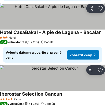
Zdieľať
Pr
Hotel CasaBakal - A pie de Laguna - Bacalar
Zo
Hotel
3 Počet hviezdičiek
8,4
Veľmi dobré
2 255
Bacalar
Vyberte dátumy a pozrite si presné
Zobraziť ceny
ceny
Zdieľať
Pr
Iberostar Selection Cancun
Zobraziť ceny
Rezort
5 Počet hviezdičiek
9,0
Vynikajúce
41 350
Cancún