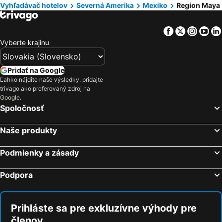
Vyhľadávač hotelov
Severná Amerika
Mexiko
Region Maya
Hotely Krk
Hotely Švajčiarsko
Hotely Turecko
Hotely Toskánsko
Facebook
Twitter
Insta
Yo
Hotely Istrijská župa
Hotely Ibiza
Vyberte krajinu
Hotely Wörthersee
Hotely Balaton
Hotely Poľsko
Hotely Slovinsko
Pridať na Google
Ľahko nájdite naše výsledky: pridajte
Hotely Česká republika
Hotely Čierna Hora
trivago ako preferovaný zdroj na
Hotely Drač
Hotely Ostrov Rodos
Google.
Spoločnosť
Naše produkty
Podmienky a zásady
Podpora
Prihláste sa pre exkluzívne výhody pre
členov