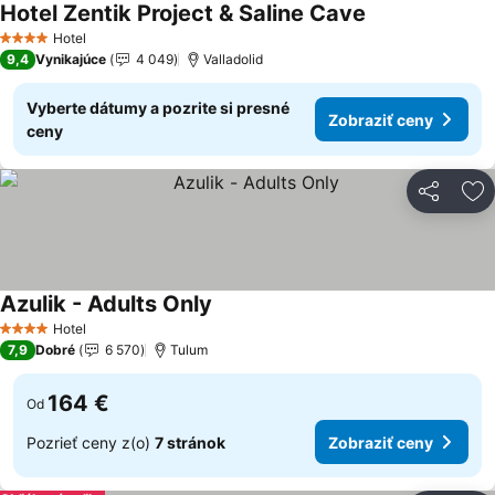
Hotel Zentik Project & Saline Cave
Zobraziť ceny
Hotel
4 Počet hviezdičiek
9,4
Vynikajúce
4 049
Valladolid
Vyberte dátumy a pozrite si presné
Zobraziť ceny
ceny
Zdieľať
Pr
Azulik - Adults Only
Zobraziť ceny
Hotel
4 Počet hviezdičiek
7,9
Dobré
6 570
Tulum
164 €
Od
Pozrieť ceny z(o)
7 stránok
Zobraziť ceny