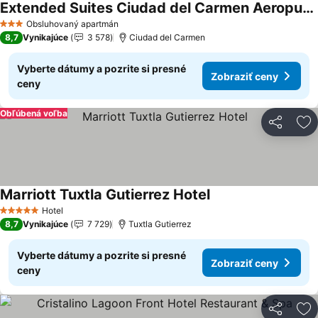
Extended Suites Ciudad del Carmen Aeropuerto
Zobraziť ceny
Obsluhovaný apartmán
3 Počet hviezdičiek
8,7
Vynikajúce
3 578
Ciudad del Carmen
Vyberte dátumy a pozrite si presné
Zobraziť ceny
ceny
Obľúbená voľba
Zdieľať
Pr
Marriott Tuxtla Gutierrez Hotel
Zobraziť ceny
Hotel
5 Počet hviezdičiek
8,7
Vynikajúce
7 729
Tuxtla Gutierrez
Vyberte dátumy a pozrite si presné
Zobraziť ceny
ceny
Zdieľať
Pr