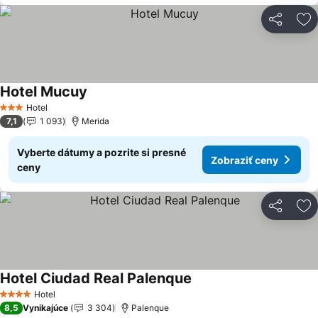
Zdieľať
Pr
Hotel Mucuy
Zobraziť ceny
Hotel
3 Počet hviezdičiek
7,1
1 093
Merida
Vyberte dátumy a pozrite si presné
Zobraziť ceny
ceny
Zdieľať
Pr
Hotel Ciudad Real Palenque
Zobraziť ceny
Hotel
4 Počet hviezdičiek
8,5
Vynikajúce
3 304
Palenque