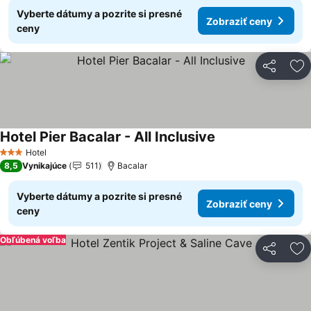
Vyberte dátumy a pozrite si presné
Zobraziť ceny
ceny
Zdieľať
Pr
Hotel Pier Bacalar - All Inclusive
Zobraziť ceny
Hotel
3 Počet hviezdičiek
8,5
Vynikajúce
511
Bacalar
Vyberte dátumy a pozrite si presné
Zobraziť ceny
ceny
Obľúbená voľba
Zdieľať
Pr