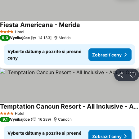
Fiesta Americana - Merida
Zobraziť ceny
Hotel
4 Počet hviezdičiek
9,0
Vynikajúce
14 133
Merida
Vyberte dátumy a pozrite si presné
Zobraziť ceny
ceny
Zdieľať
Pr
Temptation Cancun Resort - All Inclusive - Adults Only
Zobraziť ceny
Hotel
4 Počet hviezdičiek
9,1
Vynikajúce
16 289
Cancún
Vyberte dátumy a pozrite si presné
Zobraziť ceny