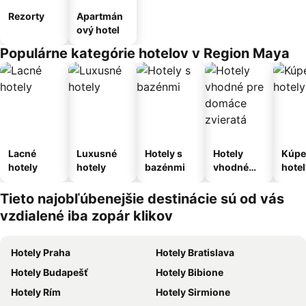
Rezorty
Apartmán
ový hotel
Populárne kategórie hotelov v Region Maya
Lacné
Luxusné
Hotely s
Hotely
Kúpe
hotely
hotely
bazénmi
vhodné
hotel
pre
domáce
Tieto najobľúbenejšie destinácie sú od vás
zvieratá
vzdialené iba zopár klikov
Hotely Praha
Hotely Bratislava
Hotely Budapešť
Hotely Bibione
Hotely Rím
Hotely Sirmione