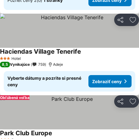
Pozrieť ceny z(o)
1 stránky
Zobraziť ceny
Zdieľať
Pr
Haciendas Village Tenerife
Hotel
3 Počet hviezdičiek
8,5
Vynikajúce
759
Adeje
Vyberte dátumy a pozrite si presné
Zobraziť ceny
ceny
Obľúbená voľba
Zdieľať
Pr
Park Club Europe