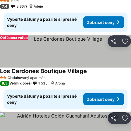
Hotel
3 Počet hviezdičiek
7,4
3 867
Adeje
Vyberte dátumy a pozrite si presné
Zobraziť ceny
ceny
Obľúbená voľba
Zdieľať
Pr
Los Cardones Boutique Village
Obsluhovaný apartmán
2 Počet hviezdičiek
8,3
Veľmi dobré
1 535
Arona
Vyberte dátumy a pozrite si presné
Zobraziť ceny
ceny
Zdieľať
Pr