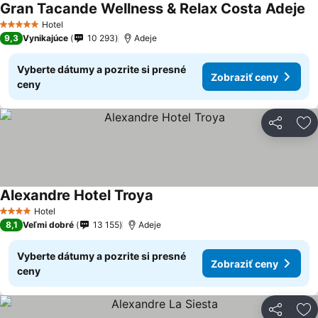
Gran Tacande Wellness & Relax Costa Adeje
Hotel
5 Počet hviezdičiek
9,3
Vynikajúce
10 293
Adeje
Vyberte dátumy a pozrite si presné
Zobraziť ceny
ceny
Zdieľať
Pr
Alexandre Hotel Troya
Hotel
4 Počet hviezdičiek
8,1
Veľmi dobré
13 155
Adeje
Vyberte dátumy a pozrite si presné
Zobraziť ceny
ceny
Zdieľať
Pr