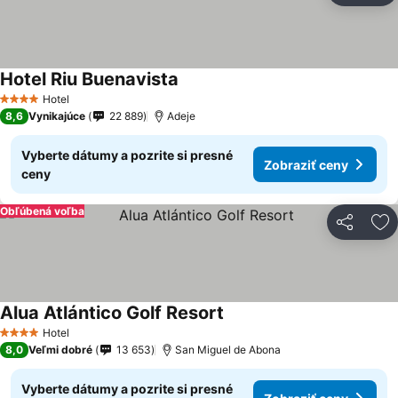
Hotel Riu Buenavista
Hotel
4 Počet hviezdičiek
8,6
Vynikajúce
22 889
Adeje
Vyberte dátumy a pozrite si presné
Zobraziť ceny
ceny
Obľúbená voľba
Zdieľať
Pr
Alua Atlántico Golf Resort
Hotel
4 Počet hviezdičiek
8,0
Veľmi dobré
13 653
San Miguel de Abona
Vyberte dátumy a pozrite si presné