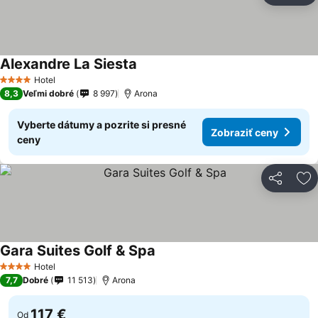
Alexandre La Siesta
Hotel
4 Počet hviezdičiek
8,3
Veľmi dobré
8 997
Arona
Vyberte dátumy a pozrite si presné
Zobraziť ceny
ceny
Zdieľať
Pr
Gara Suites Golf & Spa
Hotel
4 Počet hviezdičiek
7,7
Dobré
11 513
Arona
117 €
Od