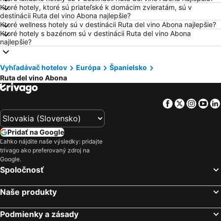
Ktoré hotely, ktoré sú priateľské k domácim zvieratám, sú v
Hotely Dubaj
Hotely Tropea
destinácii Ruta del vino Abona najlepšie?
Hotely Berlín
Hotely Taliansko
Ktoré wellness hotely sú v destinácii Ruta del vino Abona najlepšie?
Ktoré hotely s bazénom sú v destinácii Ruta del vino Abona
Hotely Albánsko
Hotely Laponsko
najlepšie?
Hotely Malorka
Hotely Pobrežie Chorvátska
Hotely Kalábria
Hotely Švajčiarsko
Vyhľadávač hotelov
Európa
Španielsko
Ruta del vino Abona
Hotely Turecko
Hotely Toskánsko
Hotely Istrijská župa
Hotely Ibiza
Facebook
Twitter
Insta
Yo
Hotely Wörthersee
Hotely Balaton
Hotely Poľsko
Hotely Slovinsko
Pridať na Google
Hotely Česká republika
Hotely Čierna Hora
Ľahko nájdite naše výsledky: pridajte
trivago ako preferovaný zdroj na
Hotely Drač
Hotely Ostrov Rodos
Google.
Spoločnosť
Naše produkty
Podmienky a zásady