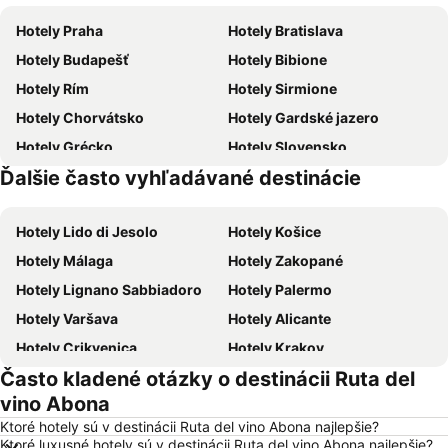
Hotely Praha
Hotely Bratislava
Hotely Budapešť
Hotely Bibione
Hotely Rím
Hotely Sirmione
Hotely Chorvátsko
Hotely Gardské jazero
Hotely Grécko
Hotely Slovensko
Ďalšie často vyhľadávané destinácie
Hotely Ostrov Skiathos
Hotely Krk
Hotely Lido di Jesolo
Hotely Košice
Hotely Málaga
Hotely Zakopané
Hotely Lignano Sabbiadoro
Hotely Palermo
Hotely Varšava
Hotely Alicante
Hotely Crikvenica
Hotely Krakov
Často kladené otázky o destinácii Ruta del
Hotely Barcelona
Hotely Heraklion
vino Abona
Hotely Gdansk
Hotely Naples
Ktoré hotely sú v destinácii Ruta del vino Abona najlepšie?
Hotely Vysoké Tatry
Hotely New York
Ktoré luxusné hotely sú v destinácii Ruta del vino Abona najlepšie?