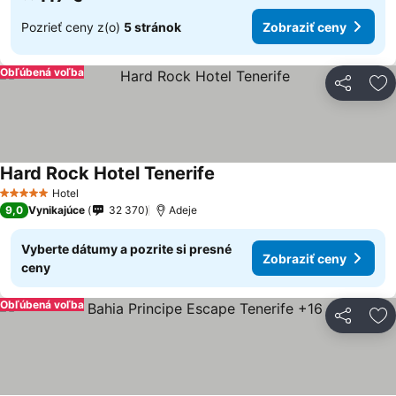
Pozrieť ceny z(o)
5 stránok
Zobraziť ceny
Obľúbená voľba
Zdieľať
Pr
Hard Rock Hotel Tenerife
Hotel
5 Počet hviezdičiek
9,0
Vynikajúce
32 370
Adeje
Vyberte dátumy a pozrite si presné
Zobraziť ceny
ceny
Obľúbená voľba
Zdieľať
Pr