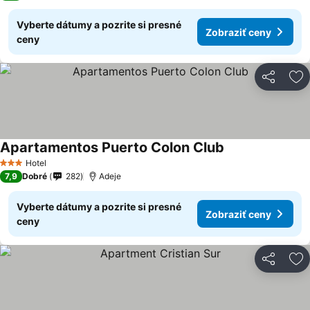
Vyberte dátumy a pozrite si presné
Zobraziť ceny
ceny
Zdieľať
Pr
Apartamentos Puerto Colon Club
Hotel
3 Počet hviezdičiek
7,9
Dobré
282
Adeje
Vyberte dátumy a pozrite si presné
Zobraziť ceny
ceny
Zdieľať
Pr