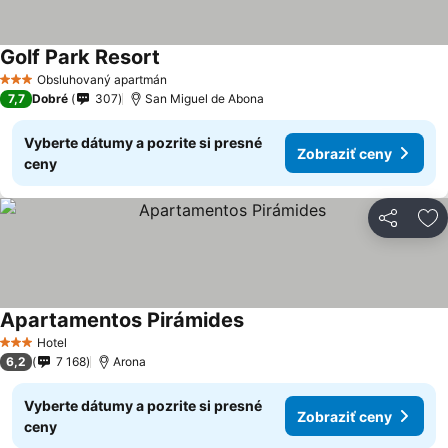
Golf Park Resort
Obsluhovaný apartmán
3 Počet hviezdičiek
7,7
Dobré
307
San Miguel de Abona
Vyberte dátumy a pozrite si presné
Zobraziť ceny
ceny
Zdieľať
Pr
Apartamentos Pirámides
Hotel
3 Počet hviezdičiek
6,2
7 168
Arona
Vyberte dátumy a pozrite si presné
Zobraziť ceny
ceny