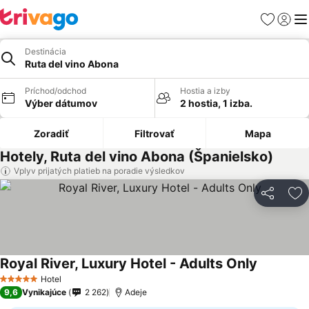
Obľúbené
Prihlási
Me
Destinácia
Ruta del vino Abona
Príchod/odchod
Hostia a izby
Výber dátumov
2 hostia, 1 izba.
Zoradiť
Filtrovať
Mapa
Hotely, Ruta del vino Abona (Španielsko)
Vplyv prijatých platieb na poradie výsledkov
Zdieľať
Pr
Royal River, Luxury Hotel - Adults Only
Hotel
5 Počet hviezdičiek
9,6
Vynikajúce
2 262
Adeje