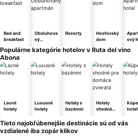
Bed and
Obsluhova
Rezorty
Hosťovský
Apar
breakfast
ný
dom
ový h
apartmán
Populárne kategórie hotelov v Ruta del vino
Abona
Lacné
Luxusné
Hotely s
Hotely
Kúpe
hotely
hotely
bazénmi
vhodné
hotel
pre
domáce
Tieto najobľúbenejšie destinácie sú od vás
zvieratá
vzdialené iba zopár klikov