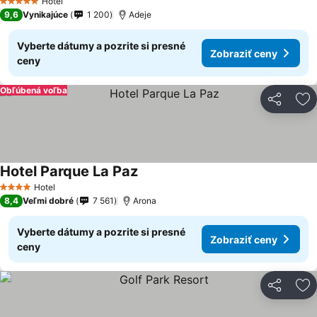
Hotel
5 Počet hviezdičiek
9,6
Vynikajúce
1 200
Adeje
Vyberte dátumy a pozrite si presné
Zobraziť ceny
ceny
Obľúbená voľba
Zdieľať
Pr
Hotel Parque La Paz
Hotel
4 Počet hviezdičiek
8,4
Veľmi dobré
7 561
Arona
Vyberte dátumy a pozrite si presné
Zobraziť ceny
ceny
Zdieľať
Pr