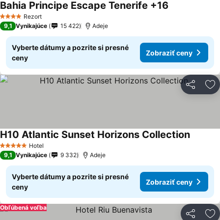
Bahia Principe Escape Tenerife +16
Rezort
4 Počet hviezdičiek
9,1
Vynikajúce
15 422
Adeje
Vyberte dátumy a pozrite si presné
Zobraziť ceny
ceny
Zdieľať
Pr
H10 Atlantic Sunset Horizons Collection
Hotel
5 Počet hviezdičiek
9,1
Vynikajúce
9 332
Adeje
Vyberte dátumy a pozrite si presné
Zobraziť ceny
ceny
Obľúbená voľba
Zdieľať
Pr