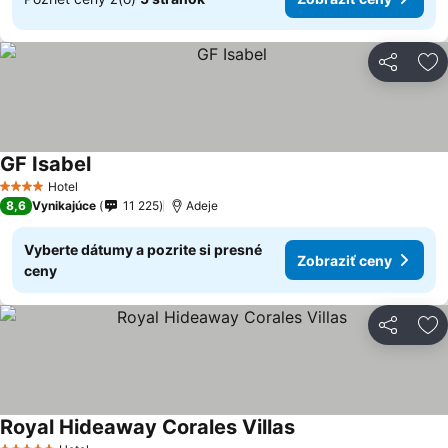
Zdieľať
Pr
GF Isabel
Hotel
4 Počet hviezdičiek
8,6
Vynikajúce
11 225
Adeje
Vyberte dátumy a pozrite si presné
Zobraziť ceny
ceny
Zdieľať
Pr
Royal Hideaway Corales Villas