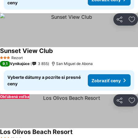
ceny
Zdieľať
Pr
Sunset View Club
Rezort
3 Počet hviezdičiek
9,1
Vynikajúce
3 855
San Miguel de Abona
Vyberte dátumy a pozrite si presné
Zobraziť ceny
ceny
Obľúbená voľba
Zdieľať
Pr
Los Olivos Beach Resort