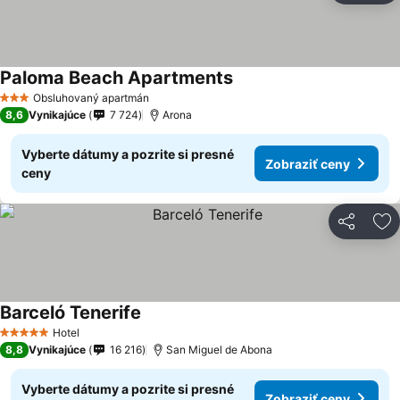
Paloma Beach Apartments
Obsluhovaný apartmán
3 Počet hviezdičiek
8,6
Vynikajúce
7 724
Arona
Vyberte dátumy a pozrite si presné
Zobraziť ceny
ceny
Zdieľať
Pr
Barceló Tenerife
Hotel
5 Počet hviezdičiek
8,8
Vynikajúce
16 216
San Miguel de Abona
Vyberte dátumy a pozrite si presné
Zobraziť ceny