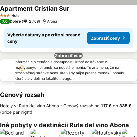
Apartment Cristian Sur
Hotel
3 Počet hviezdičiek
7,6
Dobré
2 709
Arona
Vyberte dátumy a pozrite si presné
Zobraziť ceny
ceny
Zobraziť viac
Informácie o cenách a dostupnosti, ktoré dostávame z
rezervačných stránok, sa neustále menia. To znamená, že na
rezervačnej stránke nemusíte vždy nájsť presne rovnakú ponuku,
ktorú ste videli na lokalite trivago.
Cenový rozsah
Hotely v: Ruta del vino Abona -
Cenový rozsah
od
‎117 €
do
‎335 €
(price per night)
Iné pobyty v destinácii Ruta del vino Abona