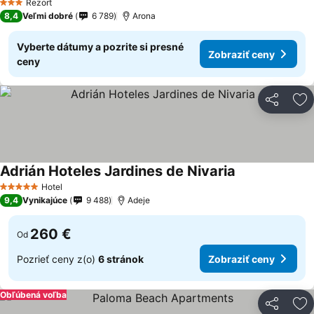
Rezort
3 Počet hviezdičiek
8,4
Veľmi dobré
6 789
Arona
Vyberte dátumy a pozrite si presné
Zobraziť ceny
ceny
Zdieľať
Pr
Adrián Hoteles Jardines de Nivaria
Hotel
5 Počet hviezdičiek
9,4
Vynikajúce
9 488
Adeje
260 €
Od
Pozrieť ceny z(o)
6 stránok
Zobraziť ceny
Obľúbená voľba
Zdieľať
Pr