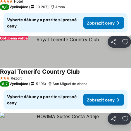
Hotel
4 Počet hviezdičiek
8,8
Vynikajúce
10 207
Arona
Vyberte dátumy a pozrite si presné
Zobraziť ceny
ceny
Obľúbená voľba
Zdieľať
Pr
Royal Tenerife Country Club
Rezort
3 Počet hviezdičiek
8,7
Vynikajúce
5 196
San Miguel de Abona
Vyberte dátumy a pozrite si presné
Zobraziť ceny
ceny
Zdieľať
Pr