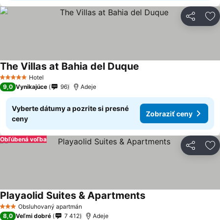
Zdieľať
Pr
The Villas at Bahia del Duque
Hotel
5 Počet hviezdičiek
9,0
Vynikajúce
96
Adeje
Vyberte dátumy a pozrite si presné
Zobraziť ceny
ceny
Obľúbená voľba
Zdieľať
Pr
Playaolid Suites & Apartments
Obsluhovaný apartmán
3 Počet hviezdičiek
8,0
Veľmi dobré
7 412
Adeje