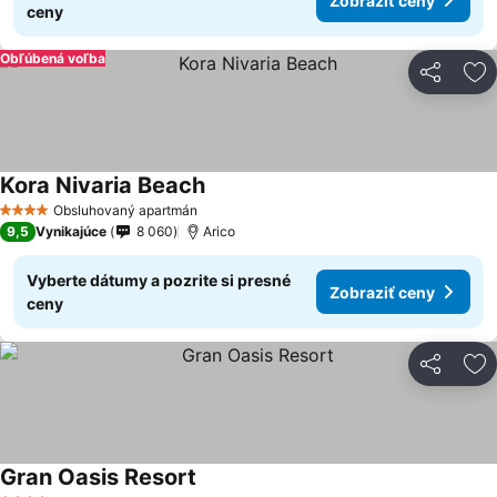
Zobraziť ceny
ceny
Obľúbená voľba
Zdieľať
Pr
Kora Nivaria Beach
Obsluhovaný apartmán
4 Počet hviezdičiek
9,5
Vynikajúce
8 060
Arico
Vyberte dátumy a pozrite si presné
Zobraziť ceny
ceny
Zdieľať
Pr
Gran Oasis Resort