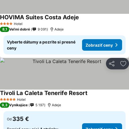
HOVIMA Suites Costa Adeje
Hotel
4 Počet hviezdičiek
8,1
Veľmi dobré
9 091
Adeje
Vyberte dátumy a pozrite si presné
Zobraziť ceny
ceny
Zdieľať
Pr
Tivoli La Caleta Tenerife Resort
Hotel
5 Počet hviezdičiek
9,3
Vynikajúce
5 197
Adeje
335 €
Od