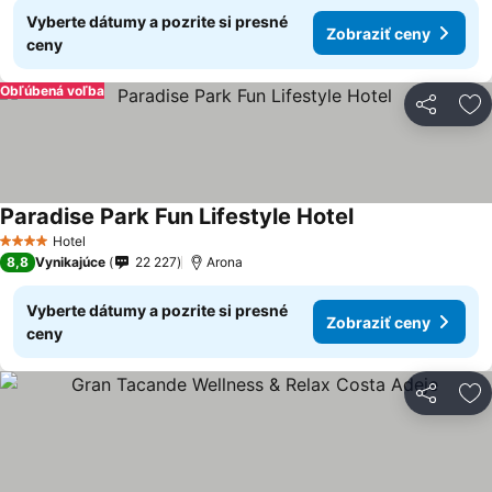
Vyberte dátumy a pozrite si presné
Zobraziť ceny
ceny
Obľúbená voľba
Zdieľať
Pr
Paradise Park Fun Lifestyle Hotel
Hotel
4 Počet hviezdičiek
8,8
Vynikajúce
22 227
Arona
Vyberte dátumy a pozrite si presné
Zobraziť ceny
ceny
Zdieľať
Pr