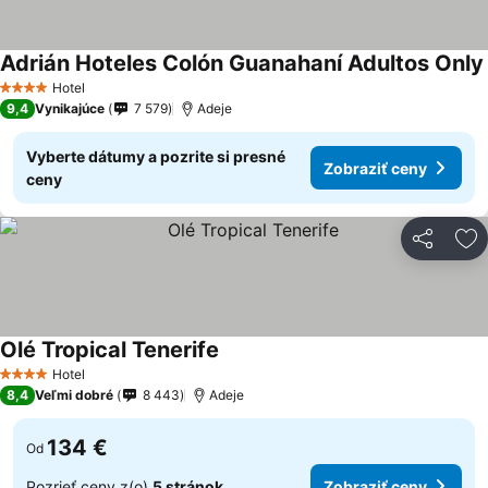
Adrián Hoteles Colón Guanahaní Adultos Only
Hotel
4 Počet hviezdičiek
9,4
Vynikajúce
7 579
Adeje
Vyberte dátumy a pozrite si presné
Zobraziť ceny
ceny
Zdieľať
Pr
Olé Tropical Tenerife
Hotel
4 Počet hviezdičiek
8,4
Veľmi dobré
8 443
Adeje
134 €
Od
Pozrieť ceny z(o)
5 stránok
Zobraziť ceny