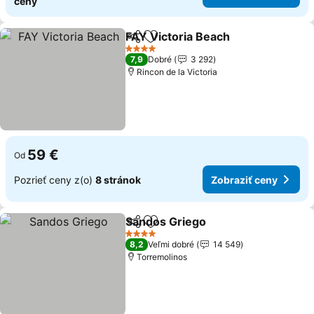
ceny
FAY Victoria Beach
Zdieľať
Pridať do obľúbených
4 Počet hviezdičiek
7,9
Dobré
3 292
Rincon de la Victoria
59 €
Od
Pozrieť ceny z(o)
8 stránok
Zobraziť ceny
Sandos Griego
Zdieľať
Pridať do obľúbených
4 Počet hviezdičiek
8,2
Veľmi dobré
14 549
Torremolinos