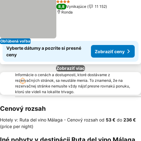
4 Počet hviezdičiek
8,8
Vynikajúce
11 152
Ronda
Obľúbená voľba
Vyberte dátumy a pozrite si presné
Zobraziť ceny
ceny
Zobraziť viac
Informácie o cenách a dostupnosti, ktoré dostávame z
rezervačných stránok, sa neustále menia. To znamená, že na
rezervačnej stránke nemusíte vždy nájsť presne rovnakú ponuku,
ktorú ste videli na lokalite trivago.
Cenový rozsah
Hotely v: Ruta del vino Málaga -
Cenový rozsah
od
‎53 €
do
‎236 €
(price per night)
Iné pobyty v destinácii Ruta del vino Málaga