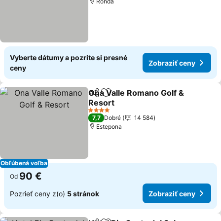
Ronda
Vyberte dátumy a pozrite si presné
Zobraziť ceny
ceny
Ona Valle Romano Golf &
Zdieľať
Pridať do obľúbených
Resort
4 Počet hviezdičiek
7,7
Dobré
14 584
Estepona
Obľúbená voľba
90 €
Od
Pozrieť ceny z(o)
5 stránok
Zobraziť ceny