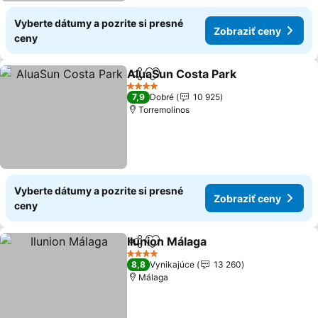
Vyberte dátumy a pozrite si presné
Zobraziť ceny
ceny
AluaSun Costa Park
Zdieľať
Pridať do obľúbených
4 Počet hviezdičiek
7,9
Dobré
10 925
Torremolinos
Vyberte dátumy a pozrite si presné
Zobraziť ceny
ceny
Ilunion Málaga
Zdieľať
Pridať do obľúbených
4 Počet hviezdičiek
8,8
Vynikajúce
13 260
Málaga