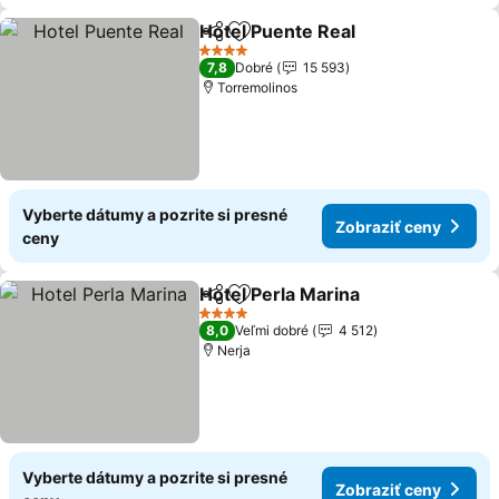
Hotel Puente Real
Zdieľať
Pridať do obľúbených
4 Počet hviezdičiek
7,8
Dobré
15 593
Torremolinos
Vyberte dátumy a pozrite si presné
Zobraziť ceny
ceny
Hotel Perla Marina
Zdieľať
Pridať do obľúbených
4 Počet hviezdičiek
8,0
Veľmi dobré
4 512
Nerja
Vyberte dátumy a pozrite si presné
Zobraziť ceny