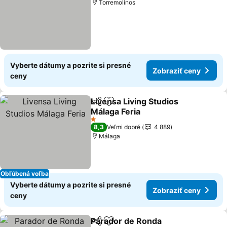
Torremolinos
Vyberte dátumy a pozrite si presné
Zobraziť ceny
ceny
Livensa Living Studios
Zdieľať
Pridať do obľúbených
Málaga Feria
1 Počet hviezdičiek
8,3
Veľmi dobré
4 889
Málaga
Obľúbená voľba
Vyberte dátumy a pozrite si presné
Zobraziť ceny
ceny
Parador de Ronda
Zdieľať
Pridať do obľúbených