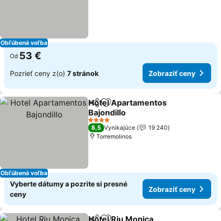
Obľúbená voľba
53 €
Od
Pozrieť ceny z(o)
7 stránok
Zobraziť ceny
Hotel Apartamentos
Zdieľať
Pridať do obľúbených
Bajondillo
4 Počet hviezdičiek
8,5
Vynikajúce
19 240
Torremolinos
Obľúbená voľba
Vyberte dátumy a pozrite si presné
Zobraziť ceny
ceny
Hotel Riu Monica