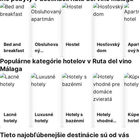
Bed and
Obsluhova
Hostel
Hosťovský
Apar
breakfast
ný
dom
ový h
apartmán
Populárne kategórie hotelov v Ruta del vino
Málaga
Lacné
Luxusné
Hotely s
Hotely
Kúpe
hotely
hotely
bazénmi
vhodné
hotel
pre
domáce
Tieto najobľúbenejšie destinácie sú od vás