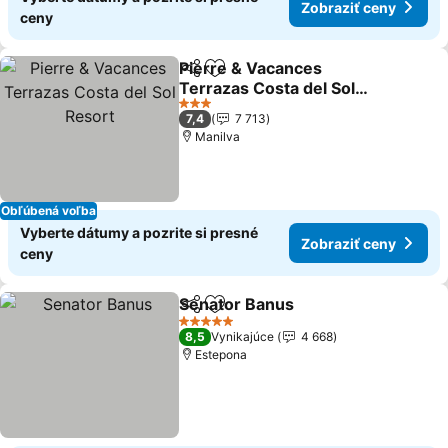
Zobraziť ceny
ceny
Pierre & Vacances
Zdieľať
Pridať do obľúbených
Terrazas Costa del Sol
Resort
3 Počet hviezdičiek
7,4
7 713
Manilva
Obľúbená voľba
Vyberte dátumy a pozrite si presné
Zobraziť ceny
ceny
Senator Banus
Zdieľať
Pridať do obľúbených
5 Počet hviezdičiek
8,5
Vynikajúce
4 668
Estepona