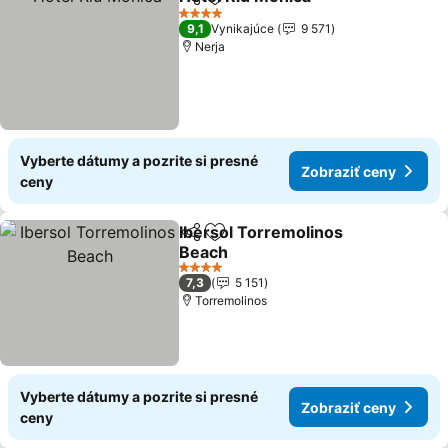
Zdieľať
Pridať do obľúbených
4 Počet hviezdičiek
9,1
Vynikajúce
9 571
Nerja
Vyberte dátumy a pozrite si presné
Zobraziť ceny
ceny
Ibersol Torremolinos
Zdieľať
Pridať do obľúbených
Beach
4 Počet hviezdičiek
7,3
5 151
Torremolinos
Vyberte dátumy a pozrite si presné
Zobraziť ceny
ceny