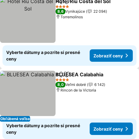
Hotel Riu Costa del Sol
Zdieľať
Pridať do obľúbených
4 Počet hviezdičiek
8,6
Vynikajúce
22 094
Torremolinos
Vyberte dátumy a pozrite si presné
Zobraziť ceny
ceny
BLUESEA Calabahia
Zdieľať
Pridať do obľúbených
4 Počet hviezdičiek
8,0
Veľmi dobré
6 142
Rincon de la Victoria
Obľúbená voľba
Vyberte dátumy a pozrite si presné
Zobraziť ceny
ceny