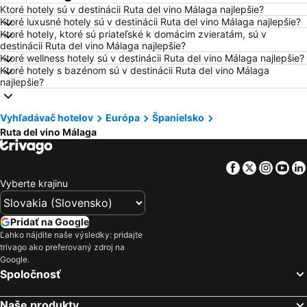
Ktoré hotely sú v destinácii Ruta del vino Málaga najlepšie?
Hotely Gdansk
Hotely Nice
Ktoré luxusné hotely sú v destinácii Ruta del vino Málaga najlepšie?
Ktoré hotely, ktoré sú priateľské k domácim zvieratám, sú v
Hotely Tropea
Hotely Berlín
destinácii Ruta del vino Málaga najlepšie?
Hotely Lignano Sabbiadoro
Hotely Malta
Ktoré wellness hotely sú v destinácii Ruta del vino Málaga najlepšie?
Ktoré hotely s bazénom sú v destinácii Ruta del vino Málaga
Hotely Slovinsko
Hotely Ostrov Mykonos
najlepšie?
Hotely Balaton
Hotely Grécko
Hotely Ostrov Skiathos
Hotely Laponsko
Vyhľadávač hotelov
Európa
Španielsko
Ruta del vino Málaga
Hotely Krk
Hotely Drač
Hotely Pobrežie Chorvátska
Hotely Albánsko
Facebook
Twitter
Insta
Yo
Hotely Ibiza
Hotely Ostrov Rodos
Vyberte krajinu
Hotely Švajčiarsko
Hotely Turecko
Hotely Benátsko
Hotely Berlín
Pridať na Google
Hotely Cyprus
Hotely Sardínia
Ľahko nájdite naše výsledky: pridajte
trivago ako preferovaný zdroj na
Google.
Spoločnosť
Naše produkty