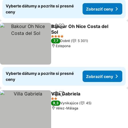
Vyberte dátumy a pozrite si presné
Zobraziť ceny
ceny
Bakour Oh Nice Costa del
Zdieľať
Pridať do obľúbených
Sol
4 Počet hviezdičiek
7,7
Dobré
5 301
Estepona
Vyberte dátumy a pozrite si presné
Zobraziť ceny
ceny
Villa Gabriela
Zdieľať
Pridať do obľúbených
2 Počet hviezdičiek
9,3
Vynikajúce
45
Vélez-Málaga