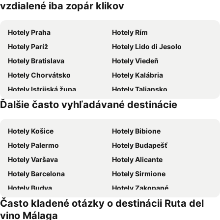
zvieratá
vzdialené iba zopár klikov
Hotely Praha
Hotely Rím
Hotely Paríž
Hotely Lido di Jesolo
Hotely Bratislava
Hotely Viedeň
Hotely Chorvátsko
Hotely Kalábria
Hotely Istrijská župa
Hotely Taliansko
Ďalšie často vyhľadávané destinácie
Hotely Malorka
Hotely Slovensko
Hotely Košice
Hotely Bibione
Hotely Palermo
Hotely Budapešť
Hotely Varšava
Hotely Alicante
Hotely Barcelona
Hotely Sirmione
Hotely Budva
Hotely Zakopané
Často kladené otázky o destinácii Ruta del
Hotely Naples
Hotely Crikvenica
vino Málaga
Hotely Vysoké Tatry
Hotely Sopot