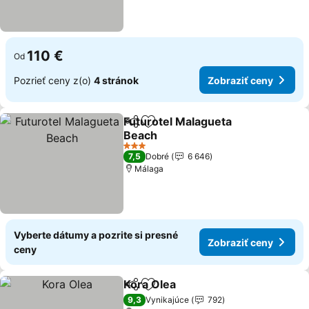
110 €
Od
Pozrieť ceny z(o)
4 stránok
Zobraziť ceny
Futurotel Malagueta
Zdieľať
Pridať do obľúbených
Beach
3 Počet hviezdičiek
7,5
Dobré
6 646
Málaga
Vyberte dátumy a pozrite si presné
Zobraziť ceny
ceny
Kora Olea
Zdieľať
Pridať do obľúbených
9,3
Vynikajúce
792