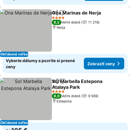
Ona Marinas de Nerja
Zdieľať
Pridať do obľúbených
4 Počet hviezdičiek
8,2
Veľmi dobré
11 218
Nerja
Obľúbená voľba
Vyberte dátumy a pozrite si presné
Zobraziť ceny
ceny
Sol Marbella Estepona
Zdieľať
Pridať do obľúbených
Atalaya Park
4 Počet hviezdičiek
8,0
Veľmi dobré
9 569
Estepona
Obľúbená voľba