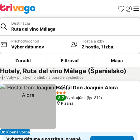
Obľúbené
Prihlási
Me
Destinácia
Ruta del vino Málaga
Príchod/odchod
Hostia a izby
Výber dátumov
2 hostia, 1 izba.
Zoradiť
Filtrovať
Mapa
Hotely, Ruta del vino Málaga (Španielsko)
Vplyv prijatých platieb na poradie výsledkov
Hostal Don Joaquin Alora
Zdieľať
Pridať do obľúbených
3 Počet hviezdičiek
8,7
Vynikajúce
312
Pizarra
Obľúbená voľba
Vyberte dátumy a pozrite si presné