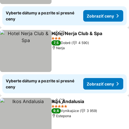
Vyberte dátumy a pozrite si presné
Zobraziť ceny
ceny
Hotel Nerja Club & Spa
Zdieľať
Pridať do obľúbených
3 Počet hviezdičiek
7,5
Dobré
4 590
Nerja
Vyberte dátumy a pozrite si presné
Zobraziť ceny
ceny
Ikos Andalusia
Zdieľať
Pridať do obľúbených
5 Počet hviezdičiek
9,6
Vynikajúce
3 959
Estepona