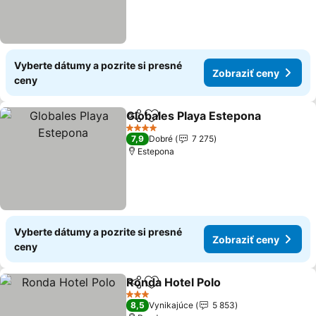
Vyberte dátumy a pozrite si presné
Zobraziť ceny
ceny
Globales Playa Estepona
Zdieľať
Pridať do obľúbených
4 Počet hviezdičiek
7,9
Dobré
7 275
Estepona
Vyberte dátumy a pozrite si presné
Zobraziť ceny
ceny
Ronda Hotel Polo
Zdieľať
Pridať do obľúbených
3 Počet hviezdičiek
8,5
Vynikajúce
5 853