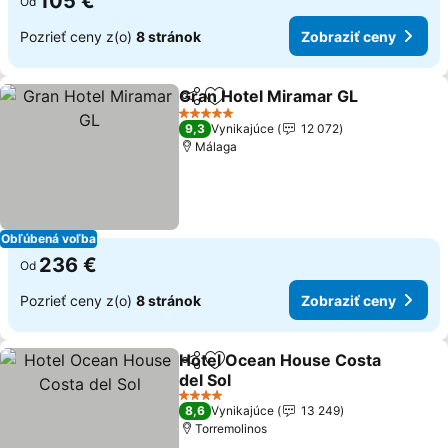
105 €
Od
Pozrieť ceny z(o)
8 stránok
Zobraziť ceny
Gran Hotel Miramar GL
Zdieľať
Pridať do obľúbených
5 Počet hviezdičiek
9,3
Vynikajúce
12 072
Málaga
Obľúbená voľba
236 €
Od
Pozrieť ceny z(o)
8 stránok
Zobraziť ceny
Hotel Ocean House Costa
Zdieľať
Pridať do obľúbených
del Sol
4 Počet hviezdičiek
8,6
Vynikajúce
13 249
Torremolinos