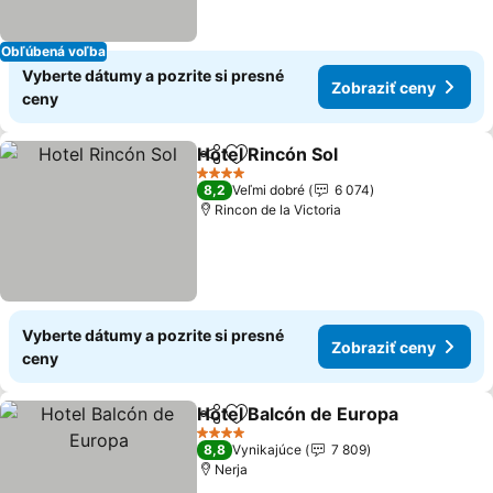
Obľúbená voľba
Vyberte dátumy a pozrite si presné
Zobraziť ceny
ceny
Hotel Rincón Sol
Zdieľať
Pridať do obľúbených
4 Počet hviezdičiek
8,2
Veľmi dobré
6 074
Rincon de la Victoria
Vyberte dátumy a pozrite si presné
Zobraziť ceny
ceny
Hotel Balcón de Europa
Zdieľať
Pridať do obľúbených
4 Počet hviezdičiek
8,8
Vynikajúce
7 809
Nerja