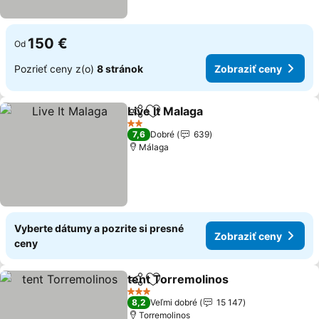
150 €
Od
Pozrieť ceny z(o)
8 stránok
Zobraziť ceny
Live It Malaga
Zdieľať
Pridať do obľúbených
2 Počet hviezdičiek
7,6
Dobré
639
Málaga
Vyberte dátumy a pozrite si presné
Zobraziť ceny
ceny
tent Torremolinos
Zdieľať
Pridať do obľúbených
3 Počet hviezdičiek
8,2
Veľmi dobré
15 147
Torremolinos