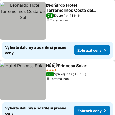
Leonardo Hotel
Zdieľať
Pridať do obľúbených
Torremolinos Costa del
Sol
7,8
Dobré
18 646
Torremolinos
Vyberte dátumy a pozrite si presné
Zobraziť ceny
ceny
Hotel Princesa Solar
Zdieľať
Pridať do obľúbených
4 Počet hviezdičiek
8,5
Vynikajúce
3 185
Torremolinos
Vyberte dátumy a pozrite si presné
Zobraziť ceny
ceny