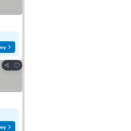
eny
Pridať do obľúbených
Zdieľať
eny