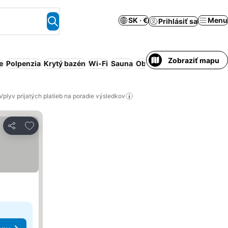
SK · €
Menu
Prihlásiť sa
Zobraziť mapu
e
Polpenzia
Krytý bazén
Wi-Fi
Sauna
Obsluhovaný apartmán
Vplyv prijatých platieb na poradie výsledkov
Pridať do obľúbených
Zdieľať