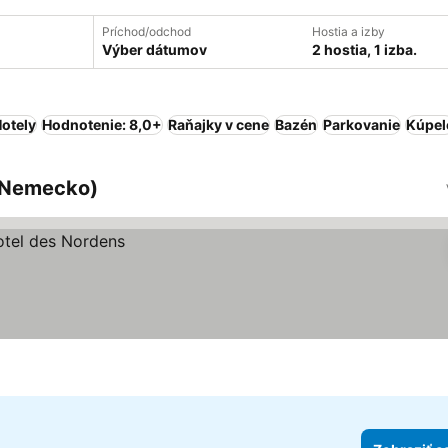
Príchod/odchod
Hostia a izby
Výber dátumov
2 hostia, 1 izba.
otely
Hodnotenie: 8,0+
Raňajky v cene
Bazén
Parkovanie
Kúpel
(Nemecko)