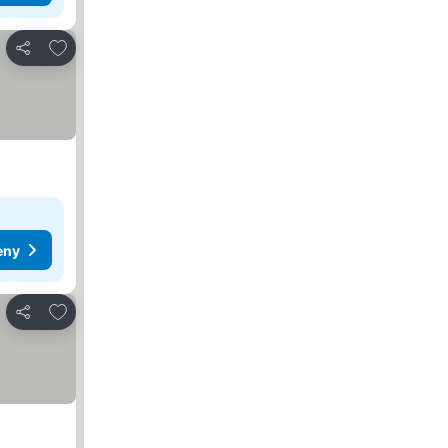
Pridať do obľúbených
Zdieľať
eny
Pridať do obľúbených
Zdieľať