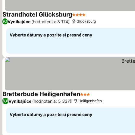
Strandhotel Glücksburg
4 Počet hviezdičiek
Zobraziť ceny
Vynikajúce
(hodnotenia: 3 174)
9,1
Glücksburg
Vyberte dátumy a pozrite si presné ceny
Bretterbude Heiligenhafen
3 Počet hviezdičiek
Zobraziť ceny
Vynikajúce
(hodnotenia: 5 337)
8,8
Heiligenhafen
Vyberte dátumy a pozrite si presné ceny