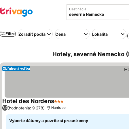
Destinácia
Filtre
Zoradiť podľa
Cena
Lokalita
H
Hotely, severné Nemecko 
Obľúbená voľba
Hotel des Nordens
3 Počet hviezdičiek
Zobraziť ceny
(hodnotenia: 9 278)
7,4
Harrislee
Vyberte dátumy a pozrite si presné ceny