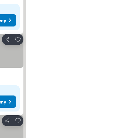
eny
Pridať do obľúbených
Zdieľať
eny
Pridať do obľúbených
Zdieľať