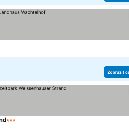
Zobraziť c
and
3 Počet hviezdičiek
Zobraziť ceny