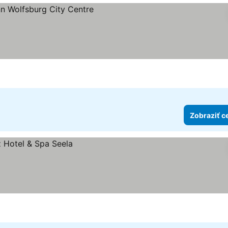
dičiek
 ceny
Zobraziť c