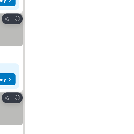
eny
Pridať do obľúbených
Zdieľať
eny
Pridať do obľúbených
Zdieľať