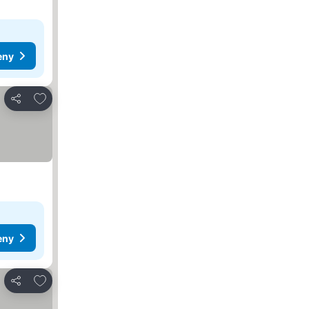
eny
Pridať do obľúbených
Zdieľať
eny
Pridať do obľúbených
Zdieľať