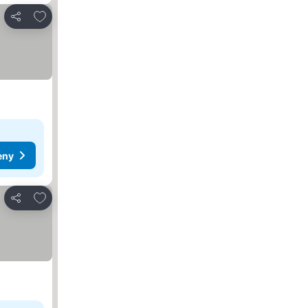
Pridať do obľúbených
Zdieľať
eny
Pridať do obľúbených
Zdieľať