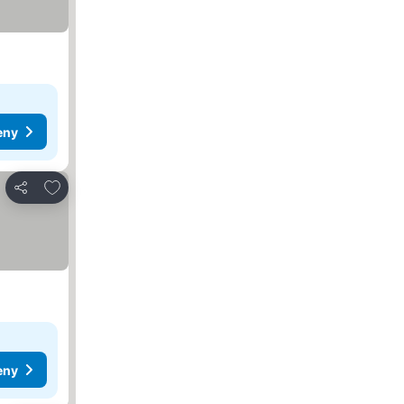
eny
Pridať do obľúbených
Zdieľať
eny