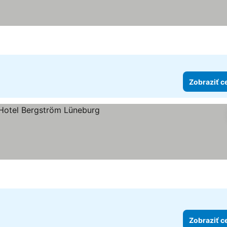
Zobraziť c
viezdičiek
raziť ceny
Zobraziť c