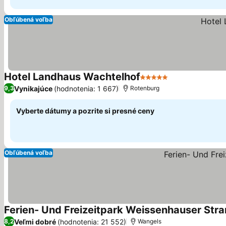
Obľúbená voľba
Hotel Landhaus Wachtelhof
5 Počet hviezdičiek
Zobraziť ceny
Vynikajúce
(hodnotenia: 1 667)
9,3
Rotenburg
Vyberte dátumy a pozrite si presné ceny
Obľúbená voľba
Ferien- Und Freizeitpark Weissenhauser Str
Veľmi dobré
(hodnotenia: 21 552)
8,2
Wangels