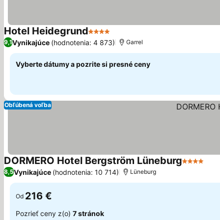
Hotel Heidegrund
4 Počet hviezdičiek
Zobraziť ceny
Vynikajúce
(hodnotenia: 4 873)
9,1
Garrel
Vyberte dátumy a pozrite si presné ceny
Obľúbená voľba
DORMERO Hotel Bergström Lüneburg
4 Počet h
Zob
Vynikajúce
(hodnotenia: 10 714)
8,5
Lüneburg
216 €
Od
Pozrieť ceny z(o)
7 stránok