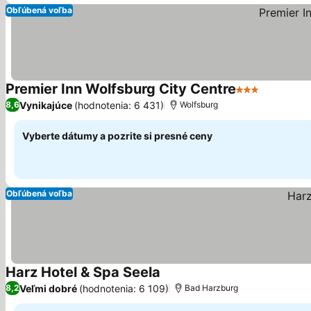
Obľúbená voľba
Premier Inn Wolfsburg City Centre
3 Počet hviez
Zobraziť
Vynikajúce
(hodnotenia: 6 431)
8,6
Wolfsburg
Vyberte dátumy a pozrite si presné ceny
Obľúbená voľba
Harz Hotel & Spa Seela
Zobraziť ceny
Veľmi dobré
(hodnotenia: 6 109)
8,2
Bad Harzburg