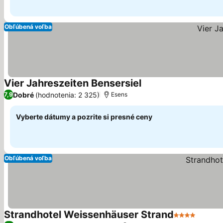
Obľúbená voľba
Vier Jahreszeiten Bensersiel
Zobraziť ceny
Dobré
(hodnotenia: 2 325)
7,9
Esens
Vyberte dátumy a pozrite si presné ceny
Obľúbená voľba
Strandhotel Weissenhäuser Strand
4 Počet hvie
Zobraz