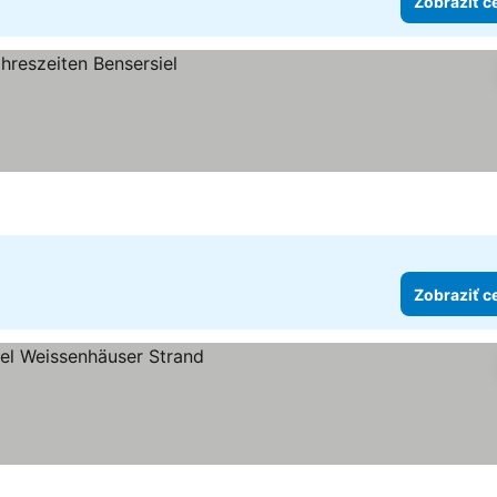
Zobraziť c
Zobraziť c
zdičiek
iť ceny